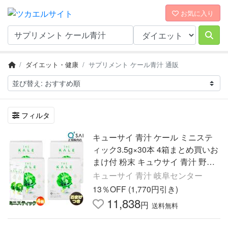
お気に入り
ダイエット・健康
サプリメント ケール青汁 通販
フィルタ
キューサイ 青汁 ケール ミニステ
ィック3.5g×30本 4箱まとめ買いお
まけ付 粉末 キュウサイ 青汁 野菜
不足 国産 健康飲料 ドリンク サプ
キューサイ 青汁 岐阜センター
リメント ケール青汁
13％OFF (1,770円引き)
11,838
円
送料無料