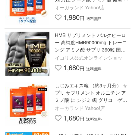
イント利用
オーガランド Yahoo!店
1,980
円
送料無料
HMB サプリメント バルクヒーロ
ー 高純度HMB90000mg トレーニ
ング アミノ酸 サプリ 360粒 国内
製造 30日 Mr.GINO 送料無料 ポイ
イコリス公式オンラインショッ
ント利用 爆買
1,680
円
送料無料
しじみエキス粒 （約3ヶ月分） サ
プリ サプリメント オルニチン ア
ミノ酸 に シジミ 蜆 グリコーゲン
ミネラル 飲み会 ポイント利用
オーガランド Yahoo!店
1,680
円
送料無料