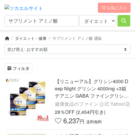
お気に入り
ダイエット・健康
サプリメント アミノ酸 通販
フィルタ
【リニューアル】グリシン4000 D
eep Night グリシン 4000mg ×3箱
テアニン GABA ファイングリシン
30日分 パウダー サプリ サプリメ
健康食品のファイン 公式 Yahoo!店
ント アミノ酸 休息 爆買
28％OFF (2,454円引き)
6,237
円
送料無料