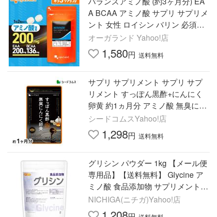
バランスアミノ酸 (約3ヶ月分) EA
A BCAA アミノ酸 サプリ サプリメ
ント 女性 ロイシン バリン 必須ア
ミノ酸 食事 運動のサポート ポイ
オーガランド Yahoo!店
ント利用
1,580
円
送料無料
サプリ サプリメント サプリ サプ
リメント すっぽん黒酢+にんにく
卵黄 約1ヵ月分 アミノ酸 無臭にん
にく 送料無料 ダイエット
シードコムスYahoo!店
1,298
円
送料無料
グリシン パウダー 1kg 【メール便
専用品】【送料無料】 Glycine ア
ミノ酸 食品添加物 サプリメント [0
1] NICHIGA(ニチガ)
NICHIGA(ニチガ)Yahoo!店
1,208
円
送料無料