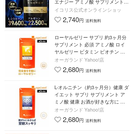
エナジー アミノ酸 サプリメント 1
80粒 ポイント利用 爆買
イコリス公式オンラインショッ
2,740
円
送料無料
ローヤルゼリー サプリ 約3ヶ月分
サプリメント 必須 アミノ酸 ロイ
ヤルゼリー ビタミン ビオチン 亜
鉛 ポイント利用
オーガランド Yahoo!店
2,680
円
送料無料
L-オルニチン（約3ヶ月分）健康 ダ
イエット サプリ サプリメント ア
ミノ酸 健康 お酒が好きな方に し
じみ で有名な 成分 アルギニン オ
オーガランド Yahoo!店
ーガランド ポイント利用
2,680
円
送料無料