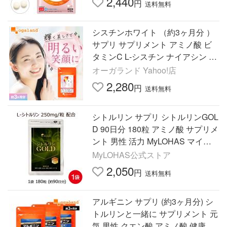
2,440
円
送料無料
シスチンホワイト （約3ヶ月分 ）
サプリ サプリメント アミノ酸 ビ
タミンC L‐シスチン ナイアシン 女
性 美容 オーガランド 健康 おすす
オーガランド Yahoo!店
め ポイント利用
2,280
円
送料無料
シトルリン サプリ シトルリンGOL
D 90日分 180粒 アミノ酸 サプリメ
ント 男性 活力 MyLOHAS マイロ
ハス LOHAStyle 爆買 超PayPay祭
MyLOHAS公式ストア
2,050
円
送料無料
アルギニン サプリ (約3ヶ月分) シ
トルリンと一緒に サプリメント 元
気 男性 クエン酸 アミノ酸 健康 ポ