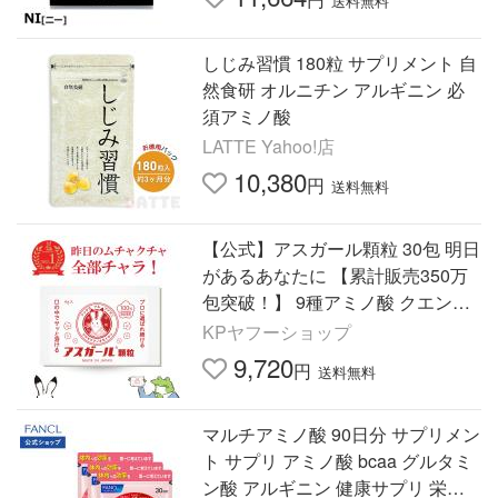
送料無料
しじみ習慣 180粒 サプリメント 自
然食研 オルニチン アルギニン 必
須アミノ酸
LATTE Yahoo!店
10,380
円
送料無料
【公式】アスガール顆粒 30包 明日
があるあなたに 【累計販売350万
包突破！】 9種アミノ酸 クエン酸
ビタミンB6 配合 二日酔い 予防 サ
KPヤフーショップ
プリメント
9,720
円
送料無料
マルチアミノ酸 90日分 サプリメン
ト サプリ アミノ酸 bcaa グルタミ
ン酸 アルギニン 健康サプリ 栄養