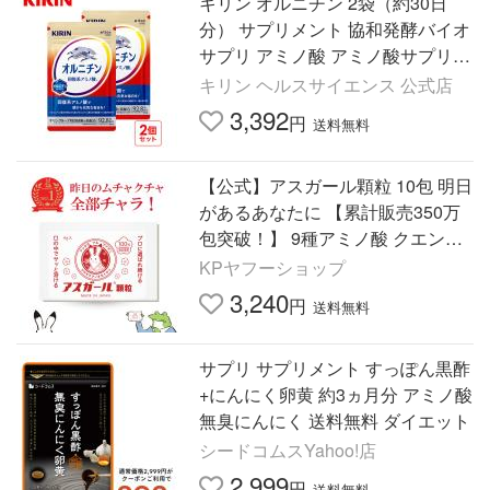
キリン オルニチン 2袋（約30日
分） サプリメント 協和発酵バイオ
サプリ アミノ酸 アミノ酸サプリ
栄養補助食品 キリン
キリン ヘルスサイエンス 公式店
3,392
円
送料無料
【公式】アスガール顆粒 10包 明日
があるあなたに 【累計販売350万
包突破！】 9種アミノ酸 クエン酸
ビタミンB6 配合 二日酔い 予防 サ
KPヤフーショップ
プリメント
3,240
円
送料無料
サプリ サプリメント すっぽん黒酢
+にんにく卵黄 約3ヵ月分 アミノ酸
無臭にんにく 送料無料 ダイエット
シードコムスYahoo!店
2,999
円
送料無料