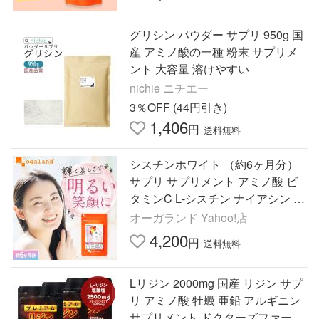
グリシン パウダー サプリ 950g 国
産 アミノ酸の一種 粉末 サプリメ
ント 大容量 溶けやすい
nichie ニチエー
3％OFF (44円引き)
1,406
円
送料無料
シスチンホワイト （約6ヶ月分）
サプリ サプリメント アミノ酸 ビ
タミンC L‐シスチン ナイアシン 女
性 美容 オーガランド 健康 おすす
オーガランド Yahoo!店
め ポイント利用
4,200
円
送料無料
Lリジン 2000mg 国産 リジン サプ
リ アミノ酸 牡蠣 亜鉛 アルギニン
サプリメント ドクターズファーマ