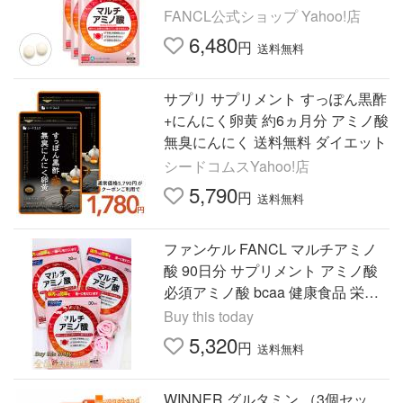
補給 健康 ファンケル 公式 FANCL
FANCL公式ショップ Yahoo!店
6,480
円
送料無料
サプリ サプリメント すっぽん黒酢
+にんにく卵黄 約6ヵ月分 アミノ酸
無臭にんにく 送料無料 ダイエット
シードコムスYahoo!店
5,790
円
送料無料
ファンケル FANCL マルチアミノ
酸 90日分 サプリメント アミノ酸
必須アミノ酸 bcaa 健康食品 栄養
サプリ 全国送料無料 賞味期限20
Buy this today
28.04
5,320
円
送料無料
WINNER グルタミン （3個セッ