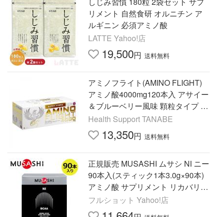
しじみ習慣 180粒 2袋セット サプ
リメント 自然食研 オルニチン ア
ルギニン 必須アミノ酸
LATTE Yahoo!店
19,500
円
送料無料
アミノフライト(AMINO FLIGHT)
アミノ酸4000mg120本入 アサイー
＆ブルーベリー風味 顆粒タイプ ス
ポーツサプリメント BCAA アルギ
Health Support TANABE
ニン シトルリン配合
13,350
円
送料無料
正規販売 MUSASHI ムサシ NI ニー
90本入(スティック1本3.0g×90本)
アミノ酸 サプリメント リカバリー
BCAA 吸収が早い 人口甘味料不使
フルショット Yahoo!店
用 10036
11,664
円