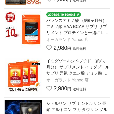
2026/08/10 10:00まで
バランスアミノ酸 （約6ヶ月分）
アミノ酸 EAA BCAA サプリ サプ
リメント プロテインと一緒に L-ア
ルギニン ロイシン バリン ポイン
オーガランド Yahoo!店
ト利用
2,980
円
送料無料
イミダゾールジペプチド （約3ヶ
月分） サプリメント イミダゾール
サプリ 元気 クエン酸 アミノ酸 ア
ンセリン ビタミン ポイント利用
オーガランド Yahoo!店
2,980
円
送料無料
シトルリン サプリ シトルリン 亜
鉛 アルギニン マカ タウリン ソル