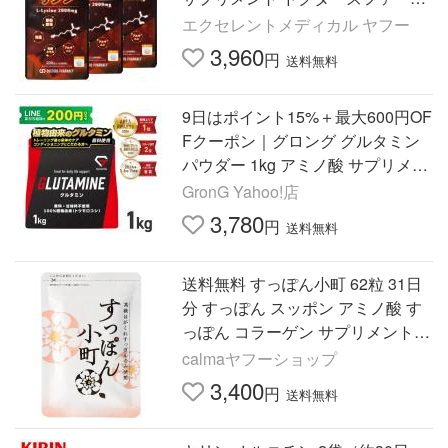
シー プレミアムリジン 200粒 3袋
エクセレントメディカル ヤフー
3,960
円
送料無料
9日はポイント15%＋最大600円OF
Fクーポン｜グロング グルタミン
パウダー 1kg アミノ酸 サプリメン
ト GronG 爆買
GronG Yahoo!店
3,780
円
送料無料
送料無料 すっぽん小町 62粒 31日
分 すっぽん スッポン アミノ酸 す
っぽん コラーゲン サプリメント
健康食品
calmaヤフーショップ
3,400
円
送料無料