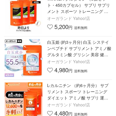
ト・450カプセル） サプリ サプリ
メント スポーツ トレーニング 遊
離 アミノ酸 L-グルタミン 送料無料
オーガランド Yahoo!店
HMB BCAA EAA ポイント利用
5,200
円
送料無料
白玉姫 (約3ヶ月分) 白玉 システイ
ンペプチド サプリメント アミノ酸
グルタミン酸 グリシン 美容 健康
サプリ 錠剤 ポイント利用 グルタ
オーガランド Yahoo!店
チオン（酵母由来）
4,980
円
送料無料
L-カルニチン （約6ヶ月分） サプ
リメント スポーツ トレーニング
ダイエット アミノ酸 サプリ 運動
生活習慣 健康 ポイント利用
オーガランド Yahoo!店
4,480
円
送料無料