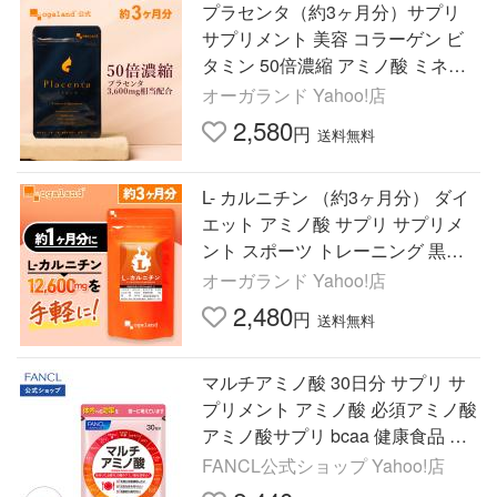
プラセンタ（約3ヶ月分）サプリ
サプリメント 美容 コラーゲン ビ
タミン 50倍濃縮 アミノ酸 ミネラ
ル ポイント利用
オーガランド Yahoo!店
2,580
円
送料無料
L- カルニチン （約3ヶ月分） ダイ
エット アミノ酸 サプリ サプリメ
ント スポーツ トレーニング 黒胡
椒 生活習慣 リポ酸 オーガランド
オーガランド Yahoo!店
ポイント利用
2,480
円
送料無料
マルチアミノ酸 30日分 サプリ サ
プリメント アミノ酸 必須アミノ酸
アミノ酸サプリ bcaa 健康食品 栄
養サプリ ファンケル FANCL 公式
FANCL公式ショップ Yahoo!店