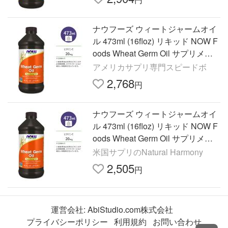
ナウフーズ ウィートジャームオイ
ル 473ml (16floz) リキッド NOW F
oods Wheat Germ Oil サプリメン
ト 小麦胚芽油 ビタミンE オクタコ
アメリカサプリ専門スピードボ
サノール
2,768
円
ナウフーズ ウィートジャームオイ
ル 473ml (16floz) リキッド NOW F
oods Wheat Germ Oil サプリメン
ト 小麦胚芽油 ビタミンE オクタコ
米国サプリのNatural Harmony
サノール
2,505
円
運営会社:
AbiStudio.com株式会社
プライバシーポリシー
利用規約
お問い合わせ