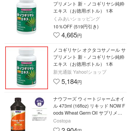
プリメント 新・ノコギリヤシ純粋
エキス（お徳用ボトル） 1本
くみあいショッピング
10％OFF (519円引き)
4,665
円
ノコギリヤシ オクタコサノール サ
プリメント 新・ノコギリヤシ純粋
エキス（お徳用ボトル） 1本
新光通販 Yahoo!ショップ
5,184
円
ナウフーズ ウィートジャームオイ
ル 473ml (16floz) リキッド NOW F
oods Wheat Germ Oil サプリメン
ト 小麦胚芽油 ビタミンE オクタコ
Costopa
サノール
2,904
円