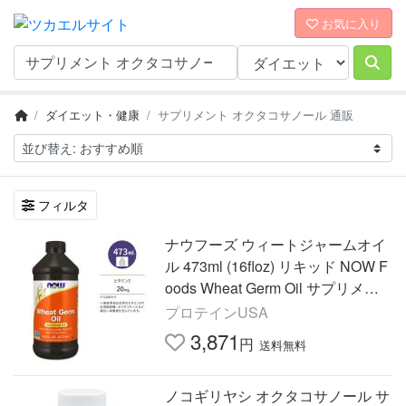
お気に入り
ダイエット・健康
サプリメント オクタコサノール 通販
フィルタ
ナウフーズ ウィートジャームオイ
ル 473ml (16floz) リキッド NOW F
oods Wheat Germ Oil サプリメン
ト 小麦胚芽油 ビタミンE オクタコ
プロテインUSA
サノール
3,871
円
送料無料
ノコギリヤシ オクタコサノール サ