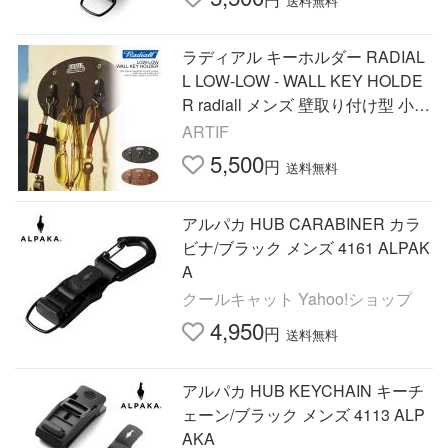
送料無料
ラディアル キーホルダー RADIAL
L LOW-LOW - WALL KEY HOLDE
R radiall メンズ 壁取り付け型 小物
掛け 送料無料 ストリート
ARTIF
5,500
円
送料無料
アルパカ HUB CARABINER カラ
ビナ/ブラック メンズ 4161 ALPAK
A
クールキャット Yahoo!ショップ
4,950
円
送料無料
アルパカ HUB KEYCHAIN キーチ
ェーン/ブラック メンズ 4113 ALP
AKA