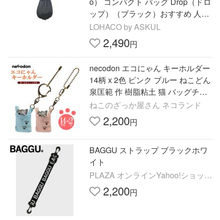
o） コンパクト バッグ Drop（ドロ
ップ）（ブラック）おすすめ 人気
折りたたみ 縦型 S460BK マーナ
LOHACO by ASKUL
2,490
円
necodon エコにゃん キーホルダー
14柄 x 2色 ピンク ブルー ねこどん
泉匡範 作 樹脂粘土 猫 バッグチャ
ーム 日本製 プレゼント ラッピン
ねこのざっか屋さん ネコランド
グ可 猫グッズ
2,200
円
BAGGU ストラップ ブラックホワ
イト
PLAZA オンラインYahoo!ショッピ
ン
2,200
円