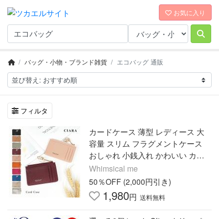
お気に入り
バッグ・小物・ブランド雑貨
エコバッグ 通販
フィルタ
カードケース 薄型 レディース 大
容量 スリム フラグメントケース
おしゃれ 小銭入れ かわいい カー
ド入れ 合皮 40代 50代 ブランド ギ
Whimsical me
フト 夏
50％OFF (2,000円引き)
1,980
円
送料無料