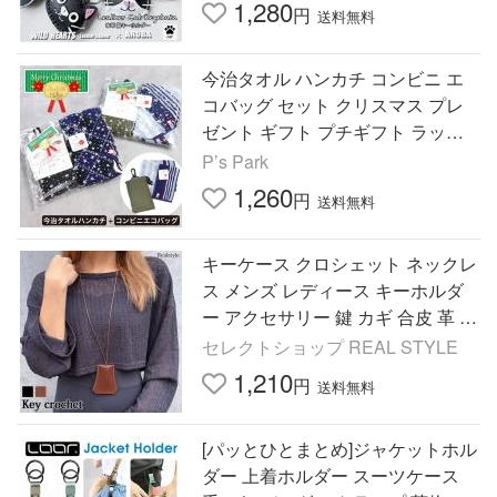
1,280
円
送料無料
今治タオル ハンカチ コンビニ エ
コバッグ セット クリスマス プレ
ゼント ギフト プチギフト ラッピ
ング無料 パーティー イベント レ
P’s Park
ディース メンズ
1,260
円
送料無料
キーケース クロシェット ネックレ
ス メンズ レディース キーホルダ
ー アクセサリー 鍵 カギ 合皮 革 フ
ェイクレザー チャーム おしゃれ
セレクトショップ REAL STYLE
1,210
円
送料無料
[パッとひとまとめ]ジャケットホル
ダー 上着ホルダー スーツケース