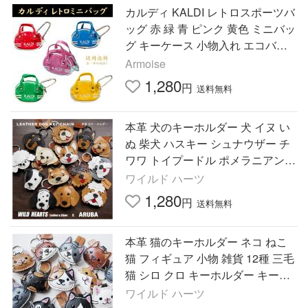
カルディ KALDI レトロスポーツバ
ッグ 赤 緑 青 ピンク 黄色 ミニバッ
グ キーケース 小物入れ エコバッ
グ 限定 バッグ レア 希少品 ポイン
Armoise
ト利用 セール
1,280
円
送料無料
本革 犬のキーホルダー 犬 イヌ い
ぬ 柴犬 ハスキー シュナウザー チ
ワワ トイプードル ポメラニアン
キーリング キーチャーム 牛革 革
ワイルド ハーツ
小物( ID kh640a38)za001
1,280
円
送料無料
本革 猫のキーホルダー ネコ ねこ
猫 フィギュア 小物 雑貨 12種 三毛
猫 シロ クロ キーホルダー キーリ
ング キーチャーム グッズ 牛革 革
ワイルド ハーツ
小物 （ID kh693k16）