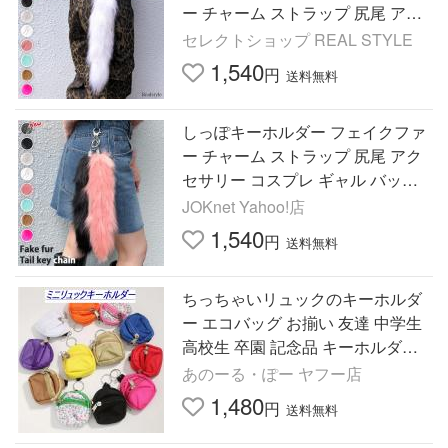
ー チャーム ストラップ 尻尾 アク
セサリー ギャル バッグ スマホ 鍵
セレクトショップ REAL STYLE
ふわふわ 可愛い Y2K
1,540
円
送料無料
しっぽキーホルダー フェイクファ
ー チャーム ストラップ 尻尾 アク
セサリー コスプレ ギャル バッグ
スマホ 鍵 動物 ふわふわ 可愛い
JOKnet Yahoo!店
1,540
円
送料無料
ちっちゃいリュックのキーホルダ
ー エコバッグ お揃い 友達 中学生
高校生 卒園 記念品 キーホルダー
キーケース 小銭入れ お財布 鍵 か
あのーる・ぽー ヤフー店
わいい
1,480
円
送料無料