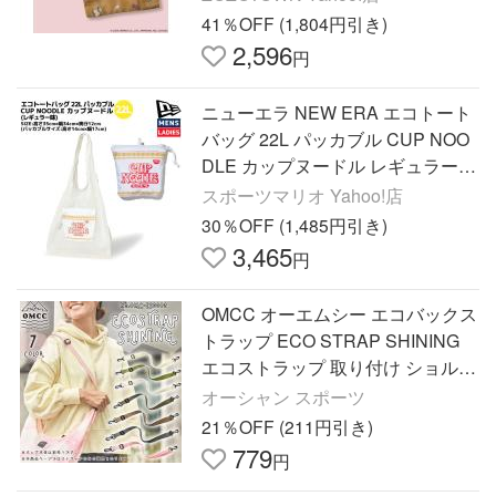
ーム
41％OFF (1,804円引き)
2,596
円
ニューエラ NEW ERA エコトート
バッグ 22L パッカブル CUP NOO
DLE カップヌードル レギュラー味
ホワイト カジュアル 小物 エコバ
スポーツマリオ Yahoo!店
ッグ コラボ 14124293
30％OFF (1,485円引き)
3,465
円
OMCC オーエムシー エコバックス
トラップ ECO STRAP SHINING
エコストラップ 取り付け ショルダ
ーバッグ ユニセックス OMC-ES00
オーシャン スポーツ
02 日本正規品
21％OFF (211円引き)
779
円