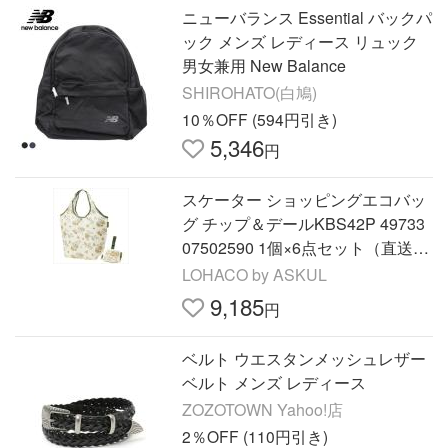
ニューバランス Essential バックパ
ック メンズ レディース リュック
男女兼用 New Balance
SHIROHATO(白鳩)
10％OFF (594円引き)
5,346
円
スケーター ショッピングエコバッ
グ チップ＆デールKBS42P 49733
07502590 1個×6点セット（直送
品）
LOHACO by ASKUL
9,185
円
ベルト ウエスタンメッシュレザー
ベルト メンズ レディース
ZOZOTOWN Yahoo!店
2％OFF (110円引き)