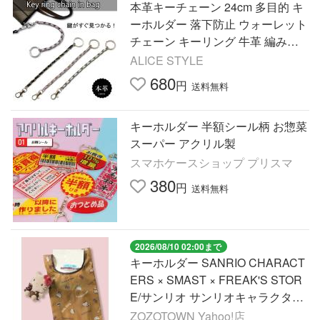
本革キーチェーン 24cm 多目的 キ
ーホルダー 落下防止 ウォーレット
チェーン キーリング 牛革 編み込
み ダブルチェーン 二重リング
ALICE STYLE
680
円
送料無料
キーホルダー 半額シール柄 お惣菜
スーパー アクリル製
スマホケースショップ プリスマ
380
円
送料無料
2026/08/10 02:00まで
キーホルダー SANRIO CHARACT
ERS × SMAST × FREAK'S STOR
E/サンリオ サンリオキャラクター
ズ エコバッグ入り ぬいぐるみチャ
ZOZOTOWN Yahoo!店