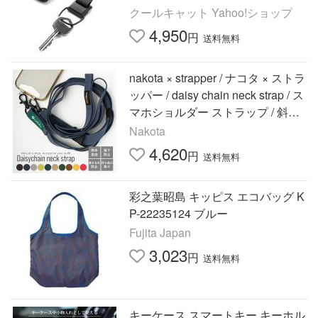
クールキャット Yahoo!ショップ
4,950
円
送料無料
nakota × strapper / ナコタ × ストラ
ッパー / daisy chain neck strap / ス
マホショルダー ストラップ / 斜め
掛け / メンズ レディース【爆買】
Nakota
4,620
円
送料無料
彩之葉昭島 キッピス エコバッグ K
P-22235124 ブルー
Fujita Japan
3,023
円
送料無料
キーケース スマートキー キーホル