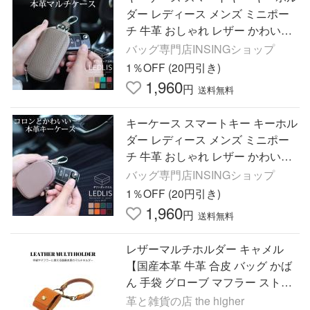
ダー レディース メンズ ミニポー
チ 牛革 おしゃれ レザー かわいい
カラビナ ミニ コンパクト ケース
バッグ専門店INSINGショップ
小物入れ コインケース
1％OFF (20円引き)
1,960
円
送料無料
キーケース スマートキー キーホル
ダー レディース メンズ ミニポー
チ 牛革 おしゃれ レザー かわいい
カラビナ コンパクト ケース 小物
バッグ専門店INSINGショップ
入れ コインケース 鍵
1％OFF (20円引き)
1,960
円
送料無料
レザーマルチホルダー キャメル
【国産本革 牛革 合皮 バッグ かば
ん 手袋 グローブ マフラー ストー
ル エコバッグ タオル スカーフ ゴ
革と雑貨の店 the higher