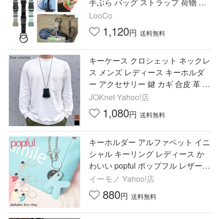
手ぶら バッグ ストラップ 荷物 ひ
とまとめ マフラー ストール お土
LooCo
産 タオル スーツケース
1,120
円
送料無料
キーケース クロシェット ネックレ
ス メンズ レディース キーホルダ
ー アクセサリー 鍵 カギ 合皮 革 フ
ェイクレザー チャーム おしゃれ
JOKnet Yahoo!店
1,080
円
送料無料
キーホルダー アルファベット イニ
シャル キーリング レディース か
わいい popful ポップフル レザー
本革 LWG 母の日 ギフト プレゼン
イーモノ Yahoo!店
ト Tポイント消化
880
円
送料無料