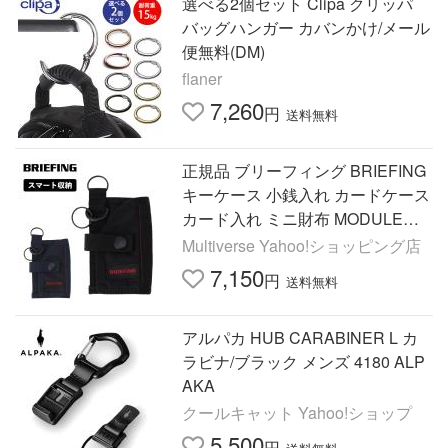
選べる2個セット Clipa クリッパ
バッグハンガー カバンかけ/メール
便無料(DM)
flaner
7,260
円
送料無料
正規品 ブリーフィング BRIEFING
キーケース 小銭入れ カードケース
カード入れ ミニ財布 MODULEWA
RE メンズ レディース KEY CASE
Multiverse Yahoo!ショッピング店
鍵 ブランド ストラップ
7,150
円
送料無料
アルパカ HUB CARABINER L カ
ラビナ/ブラック メンズ 4180 ALP
AKA
クールキャット Yahoo!ショップ
5,500
円