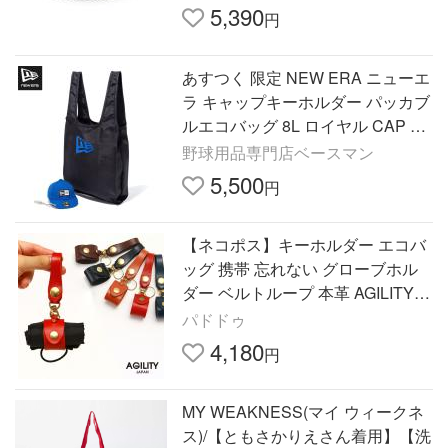
5,390
円
あすつく 限定 NEW ERA ニューエ
ラ キャップキーホルダー パッカブ
ルエコバッグ 8L ロイヤル CAP KE
YHR ECOBAG BOXLOGO ROY 25
野球用品専門店ベースマン
1 14518216 era25ss
5,500
円
【ネコポス】キーホルダー エコバ
ッグ 携帯 忘れない グローブホル
ダー ベルトループ 本革 AGILITY a
ffa アジリティアッファ マイバッグ
パドドゥ
ホルダー[M便 3/3]
4,180
円
MY WEAKNESS(マイ ウィークネ
ス)/【ともさかりえさん着用】【洗