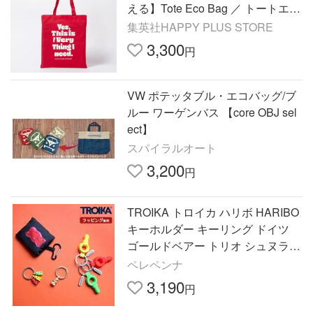
える】Tote Eco Bag ／ トートエコ
バッグ
集英社HAPPY PLUS STORE
3,300
円
VW ポテッタブル・エコバッグ/ブ
ルー ワーゲンバス 【core OBJ sel
ect】
スパイラルオート
3,200
円
TROIKA トロイカ ハリボ HARIBO
キーホルダー キーリング ドイツ
ゴールドベアー トリオ シュヌラー
バッグ エコバッグ ショッピングバ
ペレペンナ
ッグ キーチャーム
3,190
円