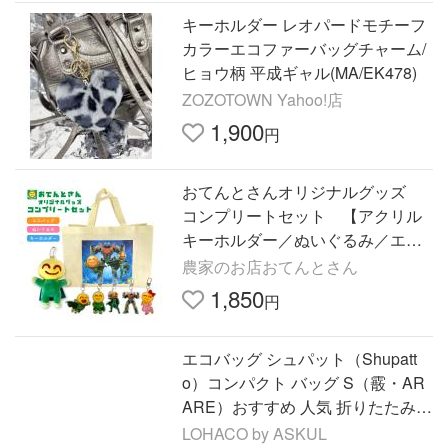
キーホルダー レオパードモチーフ
カラーエコファーバッグチャーム/
ヒョウ柄 平成ギャル(MA/EK478)
ZOZOTOWN Yahoo!店
1,900
円
おてんとさんオリジナルグッズ
コンプリートセット 【アクリル
キーホルダー／ぬいぐるみ／エコ
バッグ】
農家のお店おてんとさん
1,850
円
エコバッグ シュパット（Shupatt
o）コンパクト バッグ S（霰・AR
ARE）おすすめ 人気 折りたたみ S
466A 1個 マーナ
LOHACO by ASKUL