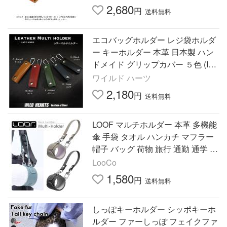
ルフグローブ】
2,680
円
送料無料
エコバッグホルダー レジ袋ホルダ
ー キーホルダー 本革 日本製 ハン
ドメイド グリップカバー ５色 (ID
eh306r11）
ワイルド ハーツ
2,180
円
送料無料
LOOF マルチホルダー 本革 多機能
傘 手袋 タオル ハンカチ マフラー
帽子 バッグ 荷物 旅行 通勤 通学 落
ちない 落下防止 カラビナ付き 持
LooCo
ち運び ワンタッチ
1,580
円
送料無料
しっぽキーホルダー シッポキーホ
ルダー ファーしっぽ フェイクファ