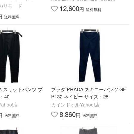
0 グレー レディース
のリモード
Yahoo!店
12,600
円
送料無料
円
送料無料
DA スリットパンツ ブ
プラダ PRADA スキニーパンツ GF
：40
P132 ネイビー サイズ：25
hoo!店
カインドオルYahoo!店
8,360
円
円
送料無料
送料無料