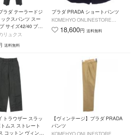
A プラダ テーラードジ
プラダ PRADA ショートパンツ
ラックスパンツ スー
KOMEHYO ONLINESTORE
 サイズ42/40 ブラ
Yahoo!店
18,600
円
送料無料
ス 古着 中古
のリュクス
円
送料無料
ラダ トラウザー スラッ
【ヴィンテージ】プラダ PRADA
ボトムス ストレート
パンツ
ス コットン ヴィンテ
KOMEHYO ONLINESTORE