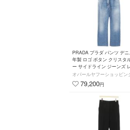
PRADA プラダ パンツ デニム
年製 ロゴ ボタン クリスタ
ー サイドライン ジーンズ 
ス 24 S ユーズドインディ
オパールヤフーショッピン
79,200
円