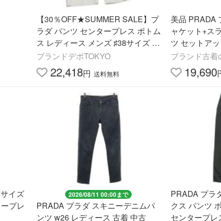
【30％OFF★SUMMER SALE】プ
美品 PRAD
ラダ パンツ センタープレス ボトム
ャケット+ス
ス レディース メンズ ♯38サイズ ハ
ツ セットアップ
ーフパンツ PRADA 中古
ック レディー
ブランドデポTOKYO
ブランド古着
22,418
19,690
円
送料無料
 サイズ
PRADA プ
2026/08/11 00:00まで
タープレ
PRADA プラダ スキニーデニムパ
クス パンツ 
ンツ w26 レディース 古着 中古
センタープレ