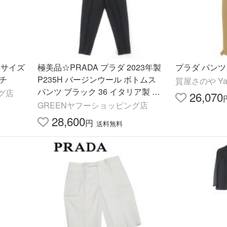
 サイズ
極美品☆PRADA プラダ 2023年製
ッチ
P235H バージンウール ボトムス
質屋さのや Ya
パンツ ブラック 36 イタリア製 正
ング店
26,070
規品 レディース
GREENヤフーショッピング店
28,600
円
送料無料