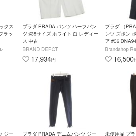
ラックス
プラダ PRADA パンツ ハーフパン
プラダ （PR
 ブラッ
ツ ♯38サイズ ホワイト 白 レディー
ンツ ズボン 
ス 中古
ア #36 DNA
ル
BRAND DEPOT
Brandshop Re
17,934
16,500
円
ツ ジー
プラダ PRADA デニムパンツ ジー
未使用品 プラ