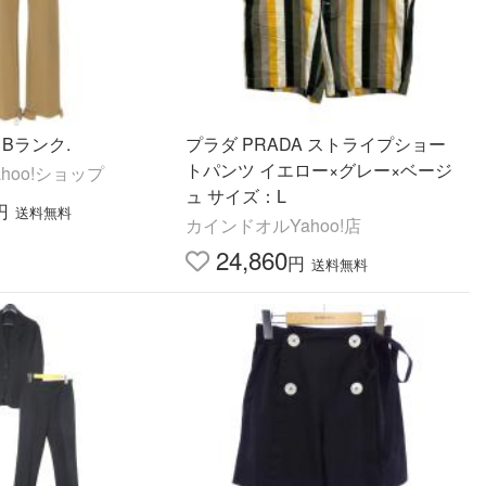
プラダ パンツ Bランク.
プラダ PRADA ストライプショー
トパンツ イエロー×グレー×ベージ
hoo!ショップ
ュ サイズ：L
円
送料無料
カインドオルYahoo!店
24,860
円
送料無料