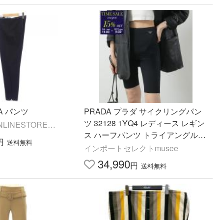
A パンツ
PRADA プラダ サイクリングパン
ツ 32128 1YQ4 レディース レギン
NLINESTORE
ス ハーフパンツ トライアングルメ
円
送料無料
タル ロゴ ストレッチ ジャージー 3
インポートセレクトmusee
21281YQ4F0002
34,990
円
送料無料