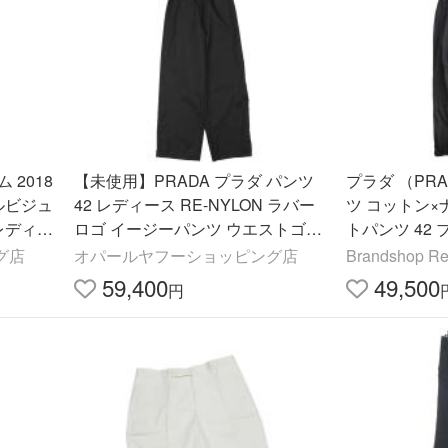
 2018
【未使用】PRADA プラダ パンツ
プラダ （PR
ルビジュ
42 レディース RE-NYLON ラバー
ツ コットン×
レディー
ロゴ イージーパンツ ウエストゴム
トパンツ 42
ゴ 伊製
ボトムス 付属有 黒 イタリア製【中
古）
グ店
オパールヤフーショッピング店
Brandshop Re
古】
59,400
49,500
円