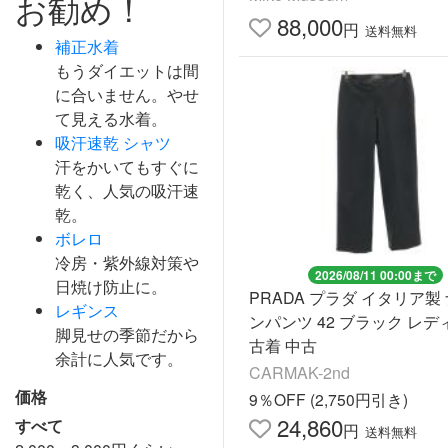
お勧め！
88,000
円
送料無料
補正水着
もうダイエットは間
に合いません。やせ
て見える水着。
吸汗速乾 シャツ
汗をかいてもすぐに
乾く、人気の吸汗速
乾。
ボレロ
冷房・紫外線対策や
2026/08/11 00:00まで
日焼け防止に。
PRADA プラダ イタリア製
レギンス
ンパンツ 42 ブラック レデ
脚見せの季節だから
古着 中古
余計に人気です。
CARMAK-2nd
価格
9％OFF (2,750円引き)
24,860
すべて
円
送料無料