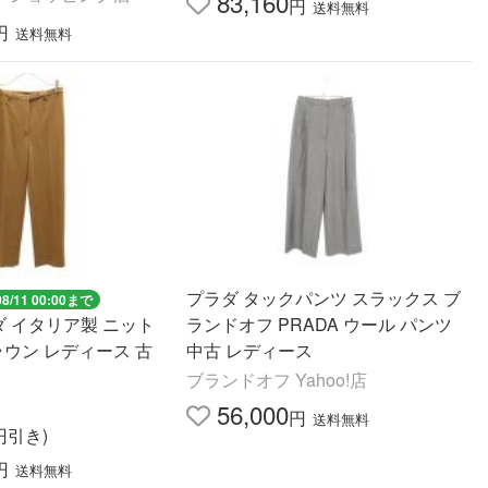
83,160
円
送料無料
円
送料無料
プラダ タックパンツ スラックス ブ
08/11 00:00まで
ラダ イタリア製 ニット
ランドオフ PRADA ウール パンツ
ラウン レディース 古
中古 レディース
ブランドオフ Yahoo!店
56,000
円
送料無料
0円引き)
円
送料無料