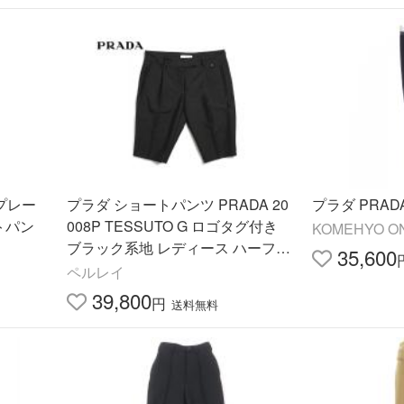
角プレー
プラダ ショートパンツ PRADA 20
プラダ PRAD
ートパン
008P TESSUTO G ロゴタグ付き
KOMEHYO O
ブラック系地 レディース ハーフパ
Yahoo!店
35,600
ンツ
ペルレイ
39,800
円
送料無料