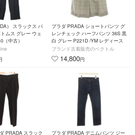
ADA） スラックス パ
プラダ PRADA ショートパンツ グ
ボトムス グレー ウェ
レンチェック ハーフパンツ 36S 黒
940（中古）
白 グレー P221D /YM レディース
ine
ブランド古着販売のベクトル
14,800
円
円
ダ PRADA スラック
プラダ PRADA デニムパンツ ジー