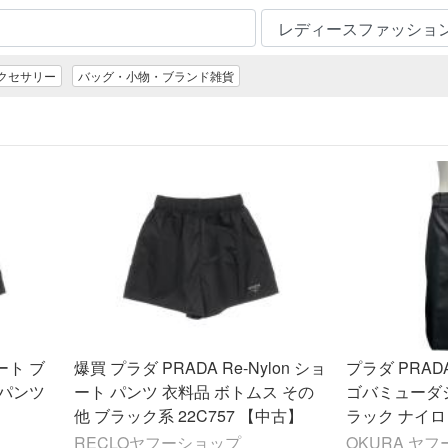
クセサリー
バッグ・小物・ブランド雑貨
ョート ブ
爆買 プラダ PRADA Re-Nylon ショ
プラダ PRA
 パンツ
ート パンツ 衣料品 ボトムス その
ゴバミューダショ
他 ブラック系 22C757 【中古】
ラック ナイロ
ディース 中古
RECLOヤフーショップ
OKURA ヤ