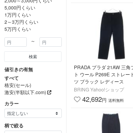
2,000～3,000円くらい
5,000円くらい
1万円くらい
2～3万円くらい
5万円くらい
～
検索
PRADA プラダ 21AW 三
値引きの有無
ト ウール P269E ストレ
すべて
ツ ブラック レディース
格安(セール)
BRING Yahoo!ショップ
激安(半額以下.com)
42,692
円
送料無料
カラー
柄で絞る