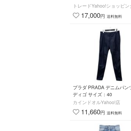
トレードYahoo!ショッピ
17,000
円
送料無料
プラダ PRADA デニムパン
ディゴ サイズ：40
カインドオルYahoo!店
11,660
円
送料無料