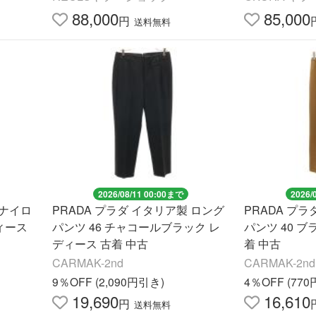
88,000
85,000
円
送料無料
2026/08/11 00:00まで
2026/
 ナイロ
PRADA プラダ イタリア製 ロング
PRADA プ
ィース
パンツ 46 チャコールブラック レ
パンツ 40 ブ
ディース 古着 中古
着 中古
CARMAK-2nd
CARMAK-2nd
9％OFF (2,090円引き)
4％OFF (77
19,690
16,610
円
送料無料