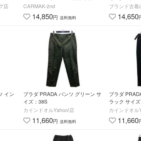
ージ サイズ4
ング店
CARMAK-2nd
ブランド古着
古着 中古
14,850
14,650
円
送料無料
ツ イン
プラダ PRADA パンツ グリーン サ
プラダ PRA
イズ：38S
ラック サイズ
カインドオルYahoo!店
カインドオルYa
11,660
11,660
円
送料無料