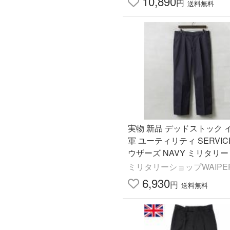
10,890
円
送料無料
実物 新品 デッドストック 
軍 ユーティリティ SERVIC
ウザーズ NAVY ミリタリー
軍モノ 軍物 ユーロ古着【
ミリタリーショップWAIPE
対象外】【I】
6,930
円
送料無料