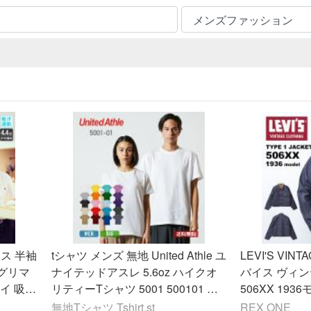
ス 半袖
tシャツ メンズ 無地 United Athle ユ
LEVI'S VIN
 グリマ
ナイテッドアスレ 5.6oz ハイクオ
バイス ヴィ
ドライ 吸汗
リティーTシャツ 5001 500101 送
506XX 193
 ビジカ
料無料 運動会 文化祭 スポーツ ダ
リジット 生
無地Tシャツ Tshirt.st
REX ONE