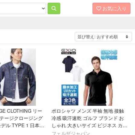
お気に入り
TAGE CLOTHING リー
ポロシャツ メンズ 半袖 無地 接触
ンテージクロージング
冷感 吸汗速乾 ゴルフ ブランド お
6モデル TYPE 1 日本製
しゃれ 大きいサイズ ビジネス カジ
デニム ファーストモデ
ュアル ユニフォーム 制服 夏 UV E
フェルザジャパン