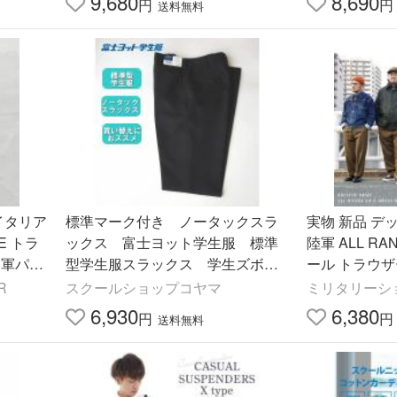
9,680
8,690
円
円
送料無料
イタリア
標準マーク付き ノータックスラ
実物 新品 デ
E トラ
ックス 富士ヨット学生服 標準
陸軍 ALL RAN
 軍パン
型学生服スラックス 学生ズボ
ール トラウザ
クーポン
ン 制服
ンツ ブラウン 
R
スクールショップコヤマ
ミリタリーショ
クス【クーポ
6,930
6,380
円
円
送料無料