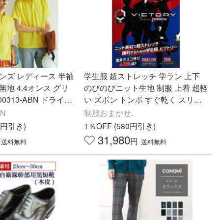
ンズ レディース 半袖
学生服 超ストレッチ 学ラン 上下
地 4.4オンス グリ
のびのびニット生地 制服 上着 超軽
 00313-ABN ドライ
い ズボン トンボ すぐ乾く スリム
ジカジ ゴルフ ビジネ
動きやすい 男子 標準詰襟
AN
制服おまかせ.
ム 制服
01円引き)
1％OFF (580円引き)
31,980
円
送料無料
送料無料