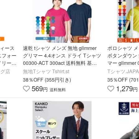
ディース
速乾 tシャツ メンズ 無地 glimmer
ポロシャツ メ
ニフォー
グリマー 4.4オンス ドライ Tシャツ
ボタンダウン 無
/ リーワ
00300-ACT 300act 送料無料 基本
マー glimmer
色 スポーツ 運動会 文化祭 ユニフ
吸汗 速乾 ビ
ピング店
無地Tシャツ Tshirt.st
Tシャツ.JAP
ォーム 白 黒 SS-7L
ス ユニフォー
38％OFF (355円引き)
35％OFF (7
569
1,279
円
円
送料無料