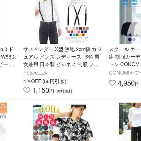
o.3 ド
サスペンダー X型 無地 2cm幅 カジ
スクール カー
 W88以
ュアル メンズ レディース 16色 男
紺 制服カーデ
ビー 英
女兼用 日本製 ビジネス 制服 フォ
トン CONOM
トラウザ
ーマル ダンス 衣装
ネイビー グレ
Peace工房
CONOMiヤ
ールセーター
4％OFF (50円引き)
4,950
円
1,150
円
送料無料