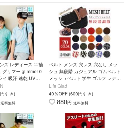
ンズ レディース 半袖
ベルト メンズ 穴レス 穴なし メッ
 グリマー glimmer 0
シュ 無段階 カジュアル ゴムベルト
ドライ 吸汗 速乾 UVカ
メッシュベルト 学生 ゴルフ レディ
ズ 仕事 制服 介護 作
ース ストレッチ 黒 制服
AN
Life Glad
サイズ
47円引き)
40％OFF (600円引き)
880
円
送料無料
送料無料