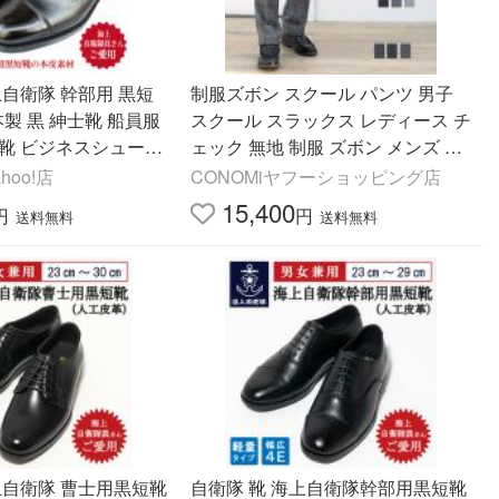
上自衛隊 幹部用 黒短
制服ズボン スクール パンツ 男子
日本製 黒 紳士靴 船員服
スクール スラックス レディース チ
革靴 ビジネスシューズ
ェック 無地 制服 ズボン メンズ CO
E 3E メンズ フォー
NOMi 高校 学生 中学 通学 グレー
hoo!店
CONOMiヤフーショッピング店
女子 男女兼用
15,400
円
円
送料無料
送料無料
自衛隊 靴 海上自衛隊幹部用黒短靴