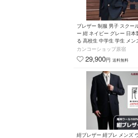
ブレザー 制服 男子 スクー
ー 紺 ネイビー グレー 日本
る 高校生 中学生 学生 メン
ちゃって制服 学生服 サイズ
カンコーショップ原宿
ンコー KHS102M
29,900
円
送料無料
紺ブレザー 紺ブレ メンズ 