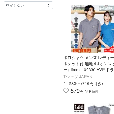
ポロシャツ メンズ レディー
ポケット付 無地 4.4オンス
ー glimmer 00330-AVP 
速乾 UVカット クールビズ
Tシャツ.JAPAN
ジ 仕事 制服 介護
44％OFF (716円引き)
879
円
送料無料