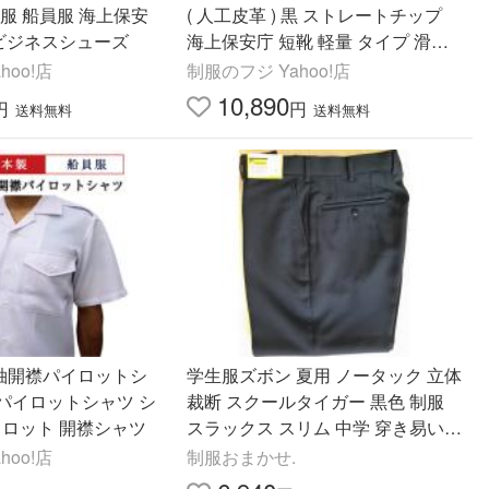
( 人工皮革 ) 黒 ストレートチップ
 ビジネスシューズ
海上保安庁 短靴 軽量 タイプ 滑り
にくい 軽い クッション 疲れにくい
hoo!店
制服のフジ Yahoo!店
幅広 ワイド 4E
10,890
円
円
送料無料
送料無料
半袖開襟パイロットシ
学生服ズボン 夏用 ノータック 立体
裁断 スクールタイガー 黒色 制服
ャツ 半袖 パイロット 開襟シャツ
スラックス スリム 中学 穿き易い
撥水 帯電
hoo!店
制服おまかせ.