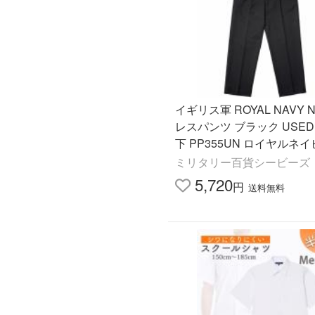
イギリス軍 ROYAL NAVY N
レスパンツ ブラック USED
下 PP355UN ロイヤルネイ
国海軍 ユニフォーム 制服 
ミリタリー百貨シービーズ
ーズ ボトムス ズボン
5,720
円
送料無料