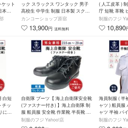
ャケット
ック スラックス ワンタック 男子
( 人工皮革 ) 制服 船員服 海上保安
高校生 中学生 制服 日本製 スクー
庁 短靴 革靴
ル パンツ メンズ 学生 通学 カンコ
部
カンコーショップ原宿
制服のフジ Ya
ー 送料無料 KHS208M
13,900
10,890
円
送料無料
用 白短
自衛隊 ブーツ【 海上自衛隊安全靴
海員制服 ( 
(ファスナー付き) 】海上自衛隊 制
ャツ ) 船員服 パイロットシャツ シ
滑りにく
服 船員服 安全靴 作業靴 半長靴 サ
バイバルゲーム サバゲー アウトド
制服のフジ Yahoo!店
制服のフジ Ya
ア