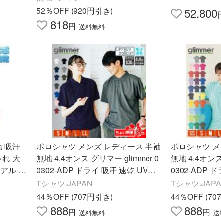
ンス イベント S-XXXL
ル LVC 70506
52％OFF (920円引き)
52,800
818
円
送料無料
地 吸汗
ポロシャツ メンズ レディース 半袖
ポロシャツ メ
ゃれ 大
無地 4.4オンス グリマー glimmer 0
無地 4.4オンス
アル ク
0302-ADP ドライ 吸汗 速乾 UVカ
0302-ADP 
夏 UV
ット クールビズ 仕事 制服 介護 作
ット クールビ
Tシャツ.JAPAN
Tシャツ.JAP
業着 大きいサイズ
業着 大きい
44％OFF (707円引き)
44％OFF (7
888
888
円
円
送料無料
送