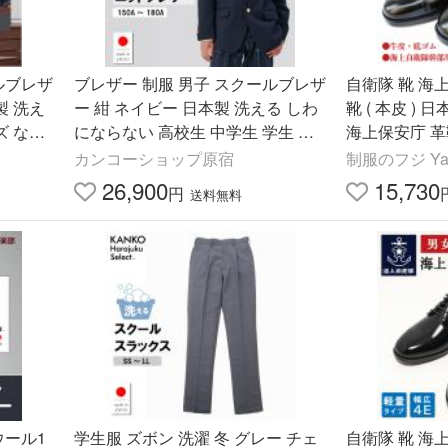
ルブレザ
ブレザー 制服 男子 スクールブレザ
自衛隊 靴 海
製 洗え
ー 紺 ネイビー 日本製 洗える しわ
靴 ( 本皮 ) 
ズ なん
にならない 高校生 中学生 学生 メ
海上保安庁 
 毛 カ
ンズ 男女兼用 なんちゃって制服 カ
滑りにくい EE
カンコーショップ原宿
制服のフジ Ya
ンコー KHS121
マルシューズ
26,900
15,730
円
送料無料
ウール1
学生服 ズボン 洗濯 冬 グレー チェ
自衛隊 靴 海上自衛隊 曹士用黒短靴