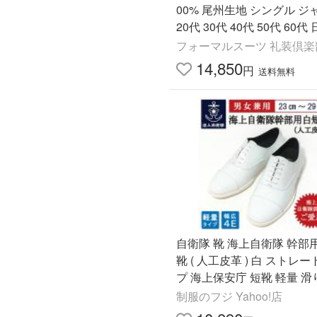
00% 尾州生地 シングル ジ
20代 30代 40代 50代 60代 日本製
生地 R8005
フォーマルスーツ 礼装倶楽
14,850
円
送料無料
自衛隊 靴 海上自衛隊 幹部
靴 ( 人工皮革 ) 白 ストレートチッ
プ 海上保安庁 短靴 軽量 
い 軽い クッション 幅広 ワイド EE
制服のフジ Yahoo!店
EE 4E メンズ