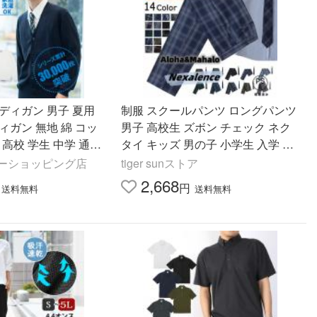
ディガン 男子 夏用
制服 スクールパンツ ロングパンツ
ィガン 無地 綿 コッ
男子 高校生 ズボン チェック ネク
i 高校 学生 中学 通学
タイ キッズ 男の子 小学生 入学 発
ー ホワイト 白 スク
表会
フーショッピング店
tiger sunストア
2,668
円
送料無料
送料無料