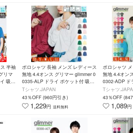
ス 半袖
ポロシャツ 長袖 メンズ レディース
ポロシャツ メ
 グリマ
無地 4.4オンス グリマー glimmer 0
無地 4.4オンス
ドライ 吸汗
0335-ALP ドライ ポケット付 吸汗
0302-ADP 
 ビジカ
速乾 UVカット ビジネス 仕事 制服
ット クールビ
Tシャツ.JAPAN
Tシャツ.JAP
介護 作業着
業着 大きい
43％OFF (960円引き)
43％OFF (8
1,229
1,089
円
円
送料無料