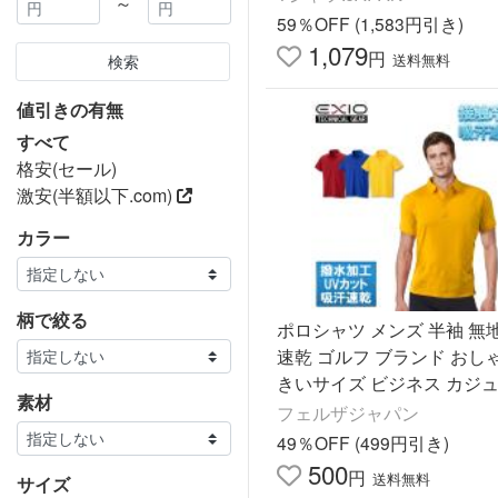
～
ジ 仕事 制服 介護
59％OFF (1,583円引き)
1,079
円
送料無料
検索
値引きの有無
すべて
格安(セール)
激安(半額以下.com)
カラー
柄で絞る
ポロシャツ メンズ 半袖 無
速乾 ゴルフ ブランド おし
きいサイズ ビジネス カジュ
素材
ールビズ ユニフォーム 制服 
フェルザジャパン
EXIO エクシオ
49％OFF (499円引き)
500
円
送料無料
サイズ