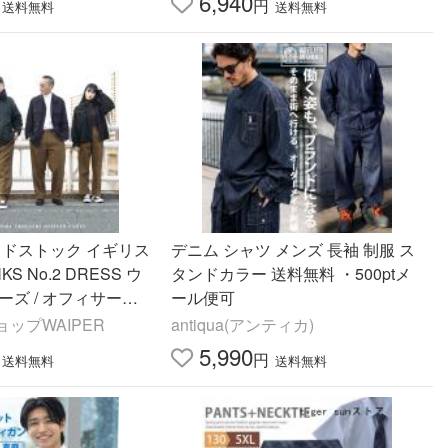
6,940
円
送料無料
送料無料
ッドストック イギリス
デニム シャツ メンズ 長袖 制服 ス
KS No.2 DRESS ウ
タンドカラー 送料無料 ・500ptメ
ーズ / オフィサーパ
ール便可
WOOL100% スラッ
ップWAIPER
antiqua(アンティカ)
ン対象外】【I】
5,990
円
送料無料
送料無料