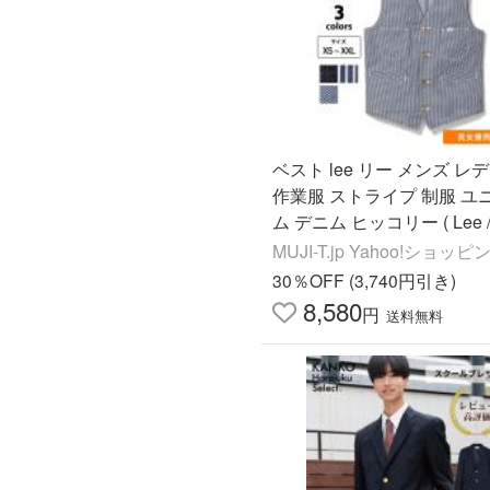
ベスト lee リー メンズ レ
作業服 ストライプ 制服 ユ
ム デニム ヒッコリー ( Lee 
ークウェア ) LCV19002
MUJI-T.jp Yahoo!ショッ
30％OFF (3,740円引き)
8,580
円
送料無料