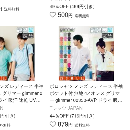
-0028
XIO エクシオ
49％OFF (499円引き)
円
送料無料
500
円
送料無料
ンズ レディース 半袖
ポロシャツ メンズ レディース 半袖
 グリマー glimmer 0
ポケット付 無地 4.4オンス グリマ
ドライ 吸汗 速乾 UVカ
ー glimmer 00330-AVP ドライ 吸汗
ズ 仕事 制服 介護 作
速乾 UVカット クールビズ ビジカ
AN
Tシャツ.JAPAN
サイズ
ジ 仕事 制服 介護
07円引き)
44％OFF (716円引き)
879
円
料無料
送料無料