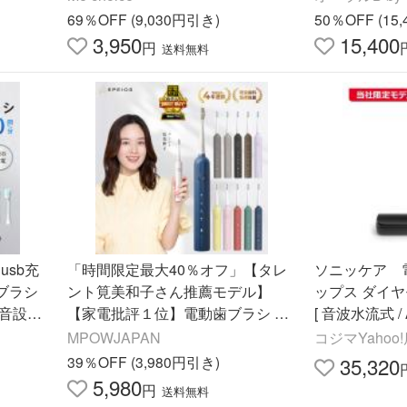
はみがき 歯周病予防
69％OFF (9,030円引き)
50％OFF (15
3,950
15,400
円
送料無料
usb充
「時間限定最大40％オフ」【タレ
ソニッケア 
ブラシ
ント筧美和子さん推薦モデル】
ップス ダイヤ
静音設計
【家電批評１位】電動歯ブラシ EP
[ 音波水流式 / 
洗い 爆
EIOS Okare! 180日使用 音波振動歯
ーブラック HX
MPOWJAPAN
コジマYahoo
ブラシ 歯垢除去 爆買
39％OFF (3,980円引き)
35,320
5,980
円
送料無料