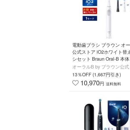
電動歯ブラシ ブラウン オ
公式ストア iO2ホワイト替
シセット Braun Oral-B 本
回転式 正規品 歯垢除去 歯
オーラルB by ブラウン公式
13％OFF (1,667円引き)
10,970
円
送料無料