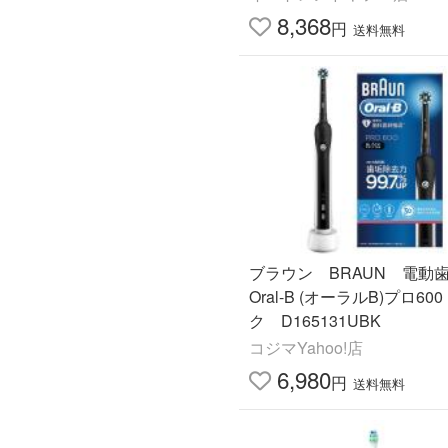
8,368
円
送料無料
ブラウン BRAUN 電動
Oral-B (オーラルB)プロ60
ク D165131UBK
コジマYahoo!店
6,980
円
送料無料