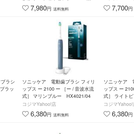
トブルー HX6839/30
7,980
7,700
円
円
送料無料
歯ブラシ
ソニッケア 電動歯ブラシ フィリ
ソニッケア 
0 ブラッ
ップス ー 2100 ー ［ー / 音波水流
ップス ー 210
式］ マリンブルー HX4021/04
式］ ライトピン
コジマYahoo!店
コジマYahoo
6,380
6,380
円
円
送料無料