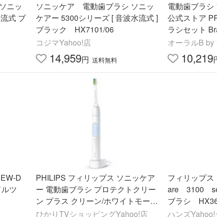
 ソニッ
ソニッケア 電動歯ブラシ ソニッ
電動歯ブラシ 
流式 ブ
ケアー 5300シリーズ [ 音波水流式 ]
公式ストア P
ブラック HX7101/06
ラシセット Bra
式 正規品 プロ1 歯垢除去 歯磨き D
コジマYahoo!店
オーラルB b
305.523.3WT
14,959
10,219
円
送料無料
EW-D
PHILIPS フィリップス ソニッケア
フィリップス（P
ドルツ
ー 電動歯ブラシ プロテクトクリー
are 3100 
ン プラス クリーン/ホワイトモード
ブラシ HX36
搭載 強さ調整2段階 ホワイトライ
ひかりTVショッピングYahoo!店
ハンズYaho