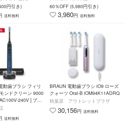
,400円引き)
60％OFF (5,980円引き)
3,980
円
円
送料無料
送料無料
電動歯ブラシ フィリ
BRAUN 電動歯ブラシ iO9 ローズ
モンドクリーン 9000
クォーツ Oral-B iOM94K11ADRQ
AC100V-240V ] ブル
秋葉原 アウトレットプラザ
9911/82
!店
30,156
円
送料無料
円
送料無料