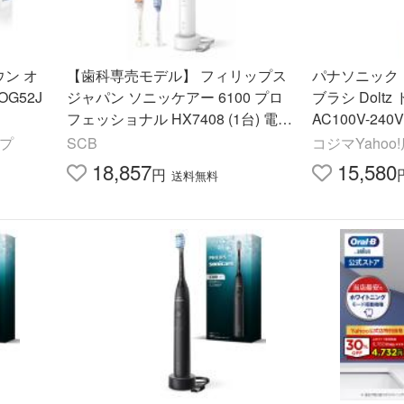
ウン オ
【歯科専売モデル】 フィリップス
パナソニック P
OG52J
ジャパン ソニッケアー 6100 プロ
ブラシ Doltz
フェッショナル HX7408 (1台) 電動
AC100V-24
歯ブラシ
ー EW-DA48
ップ
SCB
コジマYahoo
18,857
15,580
円
送料無料