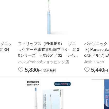
 ソニッ
フィリップス（PHILIPS） ソニ
パナソニック
1/04
ッケアー充電式電動歯ブラシ 210
ト) Panaso
0シリーズ HX3651／32 ライト
oltz(ドルツ)
ブルー ハンズ
A
ハンズYahoo!ショッピング店
Joshin web
5,830
5,440
円
円
送料無料