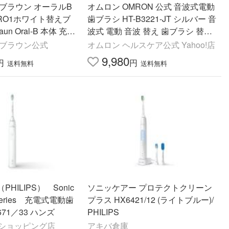
ブラウン オーラルB
オムロン OMRON 公式 音波式電動
RO1ホワイト替えブ
歯ブラシ HT-B3221-JT シルバー 音
un Oral-B 本体 充電
波式 電動 音波 替え 歯ブラシ 替え
充電式 ナビタイマー搭載 送料無料
y ブラウン公式
オムロン ヘルスケア公式 Yahoo!店
9,980
円
円
送料無料
送料無料
HILIPS） Sonic
ソニッケアー プロテクトクリーン
series 充電式電動歯
プラス HX6421/12 (ライトブルー)/
71／33 ハンズ
PHILIPS
o!ショッピング店
アキバ倉庫