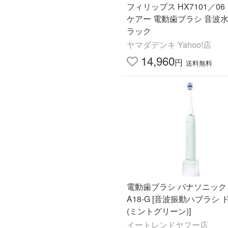
フィリップス HX7101／06
ケアー 電動歯ブラシ 音波水
ラック
ヤマダデンキ Yahoo!店
14,960
円
送料無料
電動歯ブラシ パナソニック 
A18-G [音波振動ハブラシ 
(ミントグリーン)]
イートレンドヤフー店