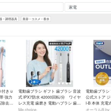
器・調理器具
美容・コスメ・香水
付き u
電動歯ブラシ ギフト 歯ブラシ 音波
電動歯ブラシ 
携帯 強力
式 IPX7防水 42000回転/分 ワイヤ
公式ストア ジー
石除去
レス充電 歯磨き 電動ハブラシ 歯ぶ
l-B 本体 充
らし 歯垢除去 虫歯予防 5つモード
Me choice
オーラルB b