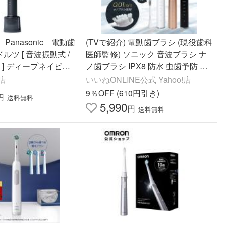
anasonic 電動歯
(TVで紹介) 電動歯ブラシ (現役歯科
 ドルツ [ 音波振動式 /
医師監修) ソニック 音波ブラシ ナ
0V ] ディープネイビ
ノ歯ブラシ IPX8 防水 虫歯予防 歯
-A
周病予防 歯垢除去 歯磨き 歯間 充
!店
いいねONLINE公式 Yahoo!店
電式 替えブラシ付き
9％OFF (610円引き)
円
送料無料
5,990
円
送料無料