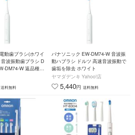
 電動歯ブラシ(ホワイ
パナソニック EW-DM74-W 音波振
nic 音波振動歯ブラシ D
動ハブラシ ドルツ 高速音波振動で
 EW-DM74-W 返品種別
歯垢を除去 ホワイト
ヤマダデンキ Yahoo!店
5,440
円
送料無料
送料無料