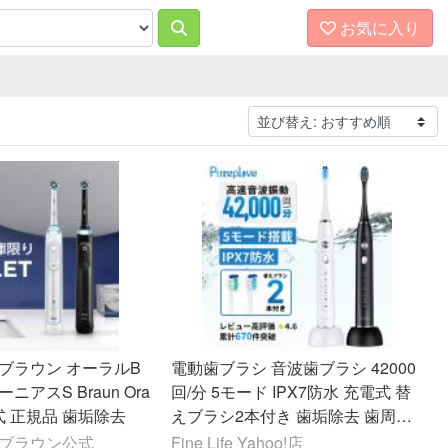
お気に入り
ブラウン オーラルB
電動歯ブラシ 音波歯ブラシ 42000
ニアスS Braun Ora
回/分 5モード IPX7防水 充電式 替
電式 正規品 歯垢除去
えブラシ2本付き 歯垢除去 歯周病
予防 タイマー機能 口腔ケア
y ブラウン公式
Fine Life Yahoo!店