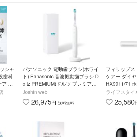
ォッシャ
パナソニック 電動歯ブラシ(ホワイ
フィリップス
現役歯科
ト) Panasonic 音波振動歯ブラシ D
ケアー ダイヤ
ケア 音
oltz PREMIUM(ドルツ プレミアム)
HX9911/71
腔洗浄機
EW-DP38-W 返品種別A
店
Joshin web
ライフスタイルY
26,975
25,580
円
送料無料