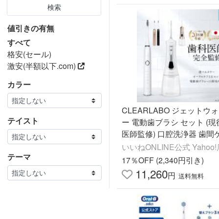
検索
値引きの有無
すべて
格安(セール)
激安(半額以下.com)
カラー
CLEARLABO ジェットウ
テイスト
ー 電動歯ブラシ セット (
医師監修) 口腔洗浄器 歯間
波ブラシ ナノ歯ブラシ 口
いいねONLINE公式 Yahoo!
テーマ
IPX7防水
17％OFF (2,340円引き)
11,260
円
送料無料