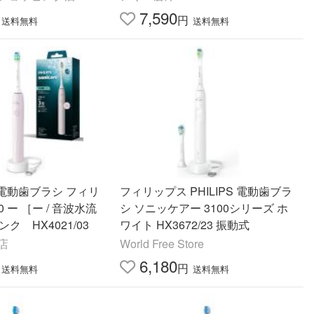
7,590
円
送料無料
送料無料
電動歯ブラシ フィリ
フィリップス PHILIPS 電動歯ブラ
0 ー ［ー / 音波水流
シ ソニッケアー 3100シリーズ ホ
ク HX4021/03
ワイト HX3672/23 振動式
!店
World Free Store
6,180
円
送料無料
送料無料