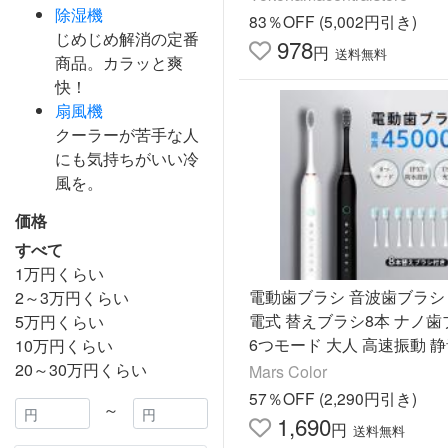
除湿機
83％OFF (5,002円引き)
じめじめ解消の定番
978
円
送料無料
商品。カラッと爽
快！
扇風機
クーラーが苦手な人
にも気持ちがいい冷
風を。
価格
すべて
1万円くらい
電動歯ブラシ 音波歯ブラシ 
2～3万円くらい
電式 替えブラシ8本 ナノ歯
5万円くらい
6つモード 大人 高速振動 
10万円くらい
IPX7防水 タイマー機能 水
20～30万円くらい
Mars Color
買
57％OFF (2,290円引き)
～
1,690
円
送料無料