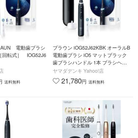
RAUN 電動歯ブラシ
ブラウン iOG52J62KBK オーラルB
［回転式］ IOG52J6
電動歯ブラシ iO5 マットブラック
歯ブラシハンドル 1本 ブラシヘッ
ド 1本 歯磨き Oral-B
!店
ヤマダデンキ Yahoo!店
21,780
円
円
送料無料
送料無料