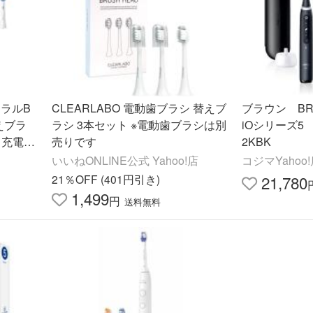
ーラルB
CLEARLABO 電動歯ブラシ 替えブ
ブラウン B
えブラ
ラシ 3本セット ※電動歯ブラシは別
iOシリーズ5 
体 充電式
売りです
2KBK
磨き
いいねONLINE公式 Yahoo!店
コジマYahoo
21％OFF (401円引き)
21,780
1,499
円
送料無料