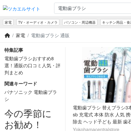
家電
TV・オーディオ・カメラ
パソコン・周辺機器
キッチン用品・食
家電
電動歯ブラシ 通販
特集記事
電動歯ブラシおすすめ8
選！通販の口コミ人気・評
判まとめ
関連キーワード
パナソニック 電動歯ブラ
シ
電動歯ブラシ 替えブラシ3本
今の季節に
sb 充電式 本体 防水 人気 
お勧め！
除去 ヘッド子ども 最新 歯
歯垢除去
Yokohamacentralstore