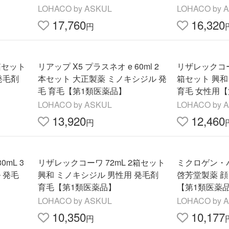
品】
LOHACO by ASKUL
LOHACO by 
17,760
16,320
円
箱セット
リアップ X5 プラスネオ e 60ml 2
リザレックコーワ 
発毛剤
本セット 大正製薬 ミノキシジル 発
箱セット 興和
毛 育毛【第1類医薬品】
育毛 女性用
LOHACO by ASKUL
LOHACO by 
13,920
12,460
円
0mL 3
リザレックコーワ 72mL 2箱セット
ミクロゲン・パ
 発毛
興和 ミノキシジル 男性用 発毛剤
啓芳堂製薬 
】
育毛【第1類医薬品】
【第1類医薬
LOHACO by ASKUL
LOHACO by 
10,350
10,177
円