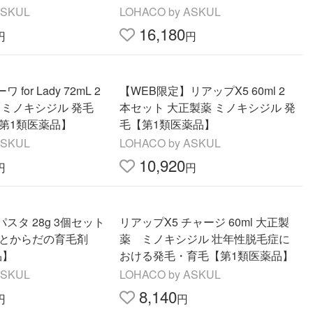
医薬品】
ASKUL
LOHACO by ASKUL
16,180
円
円
for Lady 72mL 2
【WEB限定】リアップX5 60ml 2
 ミノキシジル 発毛
本セット 大正製薬 ミノキシジル 発
【第1類医薬品】
毛【第1類医薬品】
ASKUL
LOHACO by ASKUL
10,920
円
円
スタ 28g 3個セット
リアップX5 チャージ 60ml 大正製
顔とからだの育毛剤
薬 ミノキシジル 壮年性脱毛症に
品】
おける発毛・育毛【第1類医薬品】
ASKUL
LOHACO by ASKUL
8,140
円
円