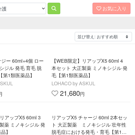
お気に入り
ジー 60ml×4個 ロー
【WEB限定】リアップX5 60ml 4
シジル 発毛 育毛 脱
本セット 大正製薬 ミノキシジル 発
【第1類医薬品】
毛【第1類医薬品】
ASKUL
LOHACO by ASKUL
21,680
円
円
アップX5 60ml 3
リアップX5 チャージ 60ml 2本セッ
製薬 ミノキシジル 発
ト 大正製薬 ミノキシジル 壮年性
薬品】
脱毛症における発毛・育毛【第1類