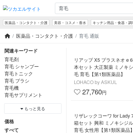
医薬品・コンタクト・介護
美容・コスメ・香水
キッチン用品・食器・調
医薬品・コンタクト・介護
育毛 通販
関連キーワード
育毛剤
リアップ X5 プラスネオ e 60
育毛 シャンプー
本セット 大正製薬 ミノキシ
育毛トニック
毛 育毛【第1類医薬品】
育毛 ブラシ
LOHACO by ASKUL
育毛機
27,760
円
育毛サプリメント
もっと見る
リザレックコーワ for Lady 7
価格
箱セット 興和 ミノキシジル
すべて
育毛 女性用【第1類医薬品