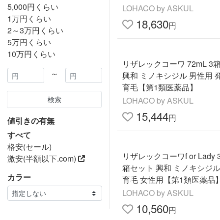
5,000円くらい
LOHACO by ASKUL
1万円くらい
18,630
円
2～3万円くらい
5万円くらい
10万円くらい
リザレックコーワ 72mL 3
～
興和 ミノキシジル 男性用 
育毛【第1類医薬品】
検索
LOHACO by ASKUL
15,444
円
値引きの有無
すべて
格安(セール)
リザレックコーワf or Lady 3
激安(半額以下.com)
箱セット 興和 ミノキシジル
カラー
育毛 女性用【第1類医薬品
LOHACO by ASKUL
10,560
円