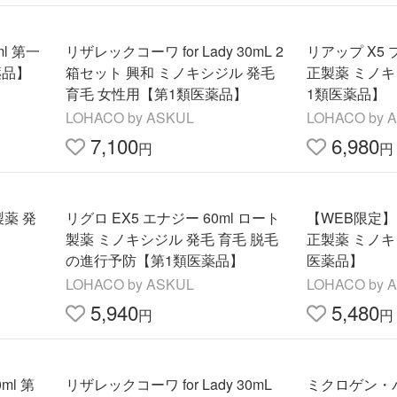
l 第一
リザレックコーワ for Lady 30mL 2
リアップ X5 プ
薬品】
箱セット 興和 ミノキシジル 発毛
正製薬 ミノキ
育毛 女性用【第1類医薬品】
1類医薬品】
LOHACO by ASKUL
LOHACO by 
7,100
6,980
円
円
製薬 発
リグロ EX5 エナジー 60ml ロート
【WEB限定】リ
製薬 ミノキシジル 発毛 育毛 脱毛
正製薬 ミノキ
の進行予防【第1類医薬品】
医薬品】
LOHACO by ASKUL
LOHACO by 
5,940
5,480
円
円
ml 第
リザレックコーワ for Lady 30mL
ミクロゲン・パ