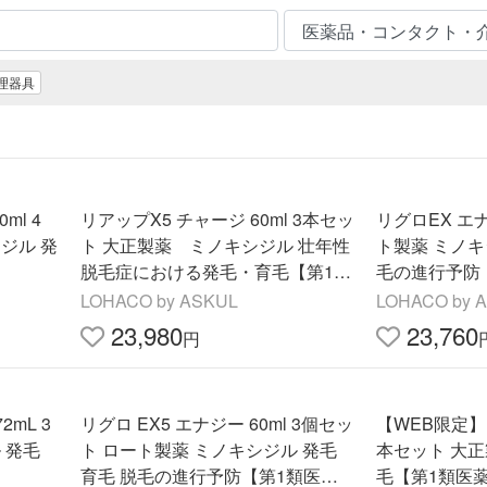
理器具
ml 4
リアップX5 チャージ 60ml 3本セッ
リグロEX エナ
ジル 発
ト 大正製薬 ミノキシジル 壮年性
ト製薬 ミノキ
脱毛症における発毛・育毛【第1類
毛の進行予防
医薬品】
LOHACO by ASKUL
LOHACO by 
23,980
23,760
円
2mL 3
リグロ EX5 エナジー 60ml 3個セッ
【WEB限定】リ
 発毛
ト ロート製薬 ミノキシジル 発毛
本セット 大正
】
育毛 脱毛の進行予防【第1類医薬
毛【第1類医