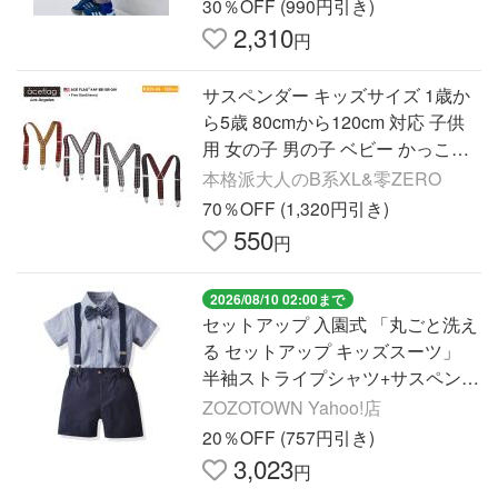
30％OFF (990円引き)
2,310
円
サスペンダー キッズサイズ 1歳か
ら5歳 80cmから120cm 対応 子供
用 女の子 男の子 ベビー かっこい
い チェック柄 赤 黒 白 緑 アメカジ
本格派大人のB系XL&零ZERO
ダンス衣装 運動会
70％OFF (1,320円引き)
550
円
2026/08/10 02:00まで
セットアップ 入園式 「丸ごと洗え
る セットアップ キッズスーツ」
半袖ストライプシャツ+サスペンダ
ー+ドット蝶ネクタイ+パンツ 4点
ZOZOTOWN Yahoo!店
セット
20％OFF (757円引き)
3,023
円