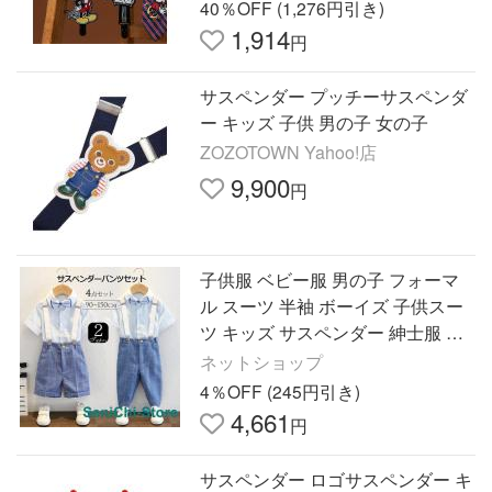
40％OFF (1,276円引き)
1,914
円
サスペンダー プッチーサスペンダ
ー キッズ 子供 男の子 女の子
ZOZOTOWN Yahoo!店
9,900
円
子供服 ベビー服 男の子 フォーマ
ル スーツ 半袖 ボーイズ 子供スー
ツ キッズ サスペンダー 紳士服 結
婚式 七五三 初節句 発表会 90 100
ネットショップ
110 120 130 140 150
4％OFF (245円引き)
4,661
円
サスペンダー ロゴサスペンダー キ