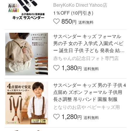
ズボン吊り クリップ ジュニア ス
BeryKoKo Direct Yahoo店
ーツ
1％OFF (10円引き)
850
円
送料無料
サスペンダー キッズ フォーマル
男の子 女の子 入学式 入園式 ベビ
ー 誕生日 子供 子ども 発表会 結婚
式 子供服 ベルト 子供用サスペン
赤ちゃんの記念日フォト専門店
ダー
1,380
円
送料無料
サスペンダー キッズ 男の子 子供 4
点留め ズボン フォーマル 子供用
長さ調整 吊りバンド 園服 制服
となりのお店や ベビーキッズ用
1,280
円
送料無料