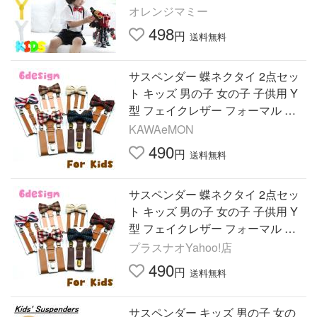
卒業式・卒園式・入学式・入園
オレンジマミー
式・発表会などに …
498
円
送料無料
サスペンダー 蝶ネクタイ 2点セッ
ト キッズ 男の子 女の子 子供用 Y
型 フェイクレザー フォーマル リ
ボン チェック柄 上品 可愛い ファ
KAWAeMON
ッション
490
円
送料無料
サスペンダー 蝶ネクタイ 2点セッ
ト キッズ 男の子 女の子 子供用 Y
型 フェイクレザー フォーマル リ
ボン チェック柄 上品 可愛い ファ
プラスナオYahoo!店
ッション
490
円
送料無料
サスペンダー キッズ 男の子 女の