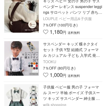
キッズ ベビー 女の子 男の子 サス
ペンダー レギンス suspender leggi
ngs サロペット パンツ リブ 赤ちゃ
ん 可愛い おしゃれ 綿
LOUPLE ベビー用品&子供服
7％OFF (100円引き)
1,180
円
送料無料
サスペンダー キッズ 蝶ネクタイ
セット 子供 Y型 結婚式 フォーマ
ル カジュアル 子ども 入学式 発表
会 卒園式 おしゃれ
TOOKU
7％OFF (80円引き)
1,000
円
送料無料
子供服 ベビー服 男の子 フォーマ
ル スーツ 半袖 ボーイズ 子供スー
ツ キッズ サスペンダー 紳士服 結
婚式 七五三 初節句 発表会 70 80 9
wilk shopping