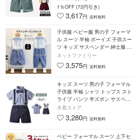
0 100 110 120 130
1％OFF (73円引き)
3,617
円
送料無料
子供服 ベビー服 男の子 フォーマ
ル スーツ 半袖 ボーイズ 子供スー
ツ キッズ サスペンダー 紳士服 結
婚式 七五三 初節句 発表会 90 100
ネットファミリー
110 120 130 140 150
3,575
円
送料無料
キッズ スーツ 男の子 フォーマル
子供服 半袖 シャツ トップス スト
ライプ パンツ 半ズボン サスペン
ダー 調節 蝶ネクタイ 4点セット 夏
水着ストア
3,280
円
送料無料
ベビー フォーマル スーツ 上下セ