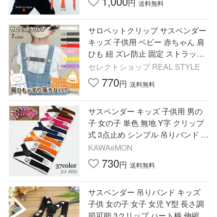
1,000
円
送料無料
サロペットクリップ サスペンダー
キッズ 子供用 ベビー 赤ちゃん 肩
ひも 紐 ズレ防止 固定 ストラップ
オーバーオール 男の子 女の子 子
セレクトショップ REAL STYLE
ども かわいい 爆買
770
円
送料無料
サスペンダー キッズ 子供用 男の
子 女の子 単色 無地 Y字 クリップ
式 3点止め シンプル 吊りバンド 伸
縮性 長さ調整可能 おしゃれ カラ
KAWAeMON
バリ豊
730
円
送料無料
サスペンダー 吊りバンド キッズ
子供 女の子 女子 女児 Y型 長さ調
節可能 3クリップ ハート柄 伸縮 弾