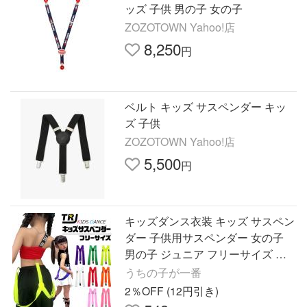
ッズ 子供 男の子 女の子
ZOZOTOWN Yahoo!店
8,250
円
ベルト キッズ サスペンダー キッ
ズ 子供
ZOZOTOWN Yahoo!店
5,500
円
キッズダンス衣装 キッズ サスペン
ダー 子供用サスペンダー 女の子
男の子 ジュニア フリーサイズ ネ
オンカラー 金具 カジュアル かわ
うちの子が一番
いい 人気 ヒップホップ
2％OFF (12円引き)