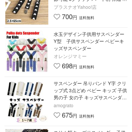
性 モノトーン ファッション小物
プラスナオYahoo!店
服飾小
700
円
送料無料
水玉デザイン子供用サスペンダー
Y型 子供サスペンダー ベビーキ
ッズサスペンダー
オレンジマミー
698
円
送料無料
サスペンダー 吊りバンド Y字 クリ
ップ式 3点どめ ベビー キッズ 子供
男の子 女の子 キッズサスペンダー
子供サスペンダー
amograto
675
円
送料無料