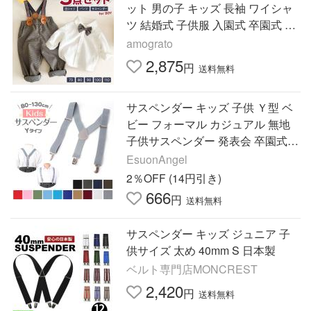
ット 男の子 キッズ 長袖 ワイシャ
ツ 結婚式 子供服 入園式 卒園式 サ
スペンダー付きパンツ 七五三 バー
amograto
スディフォト
2,875
円
送料無料
サスペンダー キッズ 子供 Ｙ型 ベ
ビー フォーマル カジュアル 無地
子供サスペンダー 発表会 卒園式
入園式 七五三 結婚式
EsuonAngel
2％OFF (14円引き)
666
円
送料無料
サスペンダー キッズ ジュニア 子
供サイズ 太め 40mm S 日本製
ベルト専門店MONCREST
2,420
円
送料無料