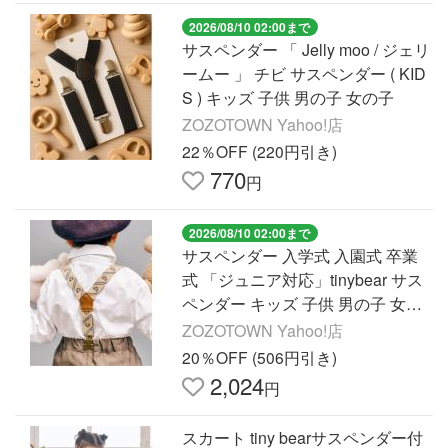
2026/08/10 02:00まで
サスペンダー 「 Jelly moo / ジェリ
ームー 」 チビ サスペンダー ( KID
S ) キッズ 子供 男の子 女の子
ZOZOTOWN Yahoo!店
22％OFF (220円引き)
770
円
2026/08/10 02:00まで
サスペンダー 入学式 入園式 卒業
式 「ジュニア対応」tinybear サス
ペンダー キッズ 子供 男の子 女の
子
ZOZOTOWN Yahoo!店
20％OFF (506円引き)
2,024
円
スカート tiny bearサスペンダー付