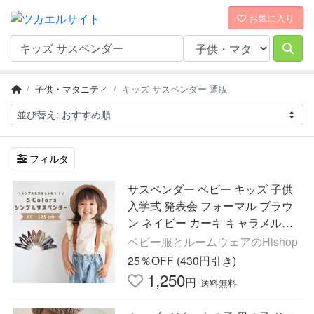
お気に入り
子供・マタニティ
キッズ サスペンダー 通販
フィルタ
サスペンダー ベビー キッズ 子供
入学式 発表会 フォーマル ブラウ
ン ネイビー カーキ キャラメル色
金具 おしゃれ 人気 可愛い かわい
ベビー服とルームウェアのHishop
い 入園 卒園 準備品
25％OFF (430円引き)
1,250
円
送料無料