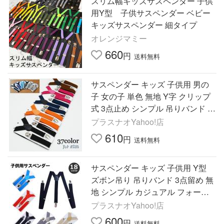
スリム幅キッズサスペンダー 子供
用Y型 子供サスペンダー ベビー
キッズサスペンダー 細タイプ
オレンジマミー
660
円
送料無料
サスペンダー キッズ 子供用 男の
子 女の子 単色 無地 Y字 クリップ
式 3点止め シンプル 吊りバンド 伸
縮性 長さ調整可能 おしゃれ カラ
プラスナオYahoo!店
バリ豊
610
円
送料無料
サスペンダー キッズ 子供用 Y型
ズボン吊り 吊りバンド 3点留め 無
地 シンプル カジュアル フォーマ
ル お出かけ 発表会 結婚式 入学式
プラスナオYahoo!店
卒業式
600
円
送料無料