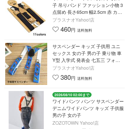
子 吊りバンド ファッション小物 3
点留め 長さ65cm 幅2.5cm 赤 カー
キ 黒 白 青 グレー フォーマル
プラスナオYahoo!店
460
円
送料無料
サスペンダー キッズ 子供用 ユニ
セックス 女の子 男の子 乗り物 車
Y型 入学式 発表会 七五三 フォー
マル かわいい おしゃれ お出かけ
プラスナオYahoo!店
幼稚園
380
円
送料無料
2026/08/10 02:00まで
ワイドパンツ パンツ サスペンダー
デニムワイドパンツ キッズ 子供服
男の子 女の子
ZOZOTOWN Yahoo!店