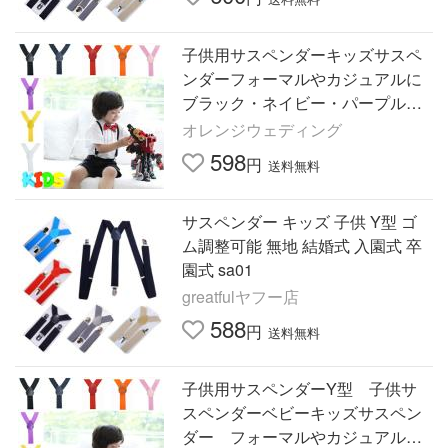
子供用サスペンダーキッズサスペ
ンダーフォーマルやカジュアルに
ブラック・ネイビー・パープル・
イエロー・ピンク・ホワイト 男の
オレンジウェディング
子 女の子
598
円
送料無料
サスペンダー キッズ 子供 Y型 ゴ
ム調整可能 無地 結婚式 入園式 卒
園式 sa01
greatfulヤフー店
588
円
送料無料
子供用サスペンダーY型 子供サ
スペンダーベビーキッズサスペン
ダー フォーマルやカジュアルに