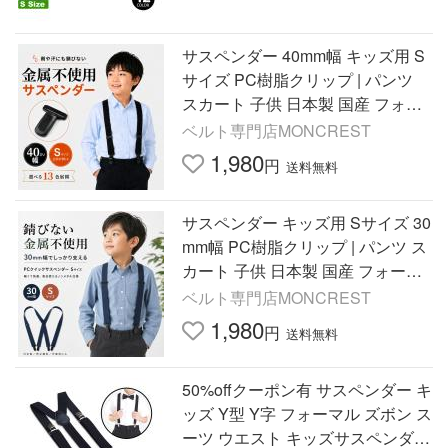
サスペンダー 40mm幅 キッズ用 S
サイズ PC樹脂クリップ | パンツ
スカート 子供 日本製 国産 フォー
マル ポリカーボネート X型 錆びな
ベルト専門店MONCREST
い
1,980
円
送料無料
サスペンダー キッズ用 Sサイズ 30
mm幅 PC樹脂クリップ | パンツ ス
カート 子供 日本製 国産 フォーマ
ル ポリカーボネート X型 錆びない
ベルト専門店MONCREST
1,980
円
送料無料
50%offクーポン有 サスペンダー キ
ッズ Y型 Y字 フォーマル ズボン ス
ーツ ウエスト キッズサスペンダー