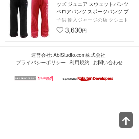
ッズ ジュニア スウェットパンツ
ベロアパンツ スポーツパンツ ブラ
ック レンガ 120cm 130cm 140cm
子供 輸入ジャージの店 クシェト
3,630
円
運営会社:
AbiStudio.com株式会社
プライバシーポリシー
利用規約
お問い合わせ