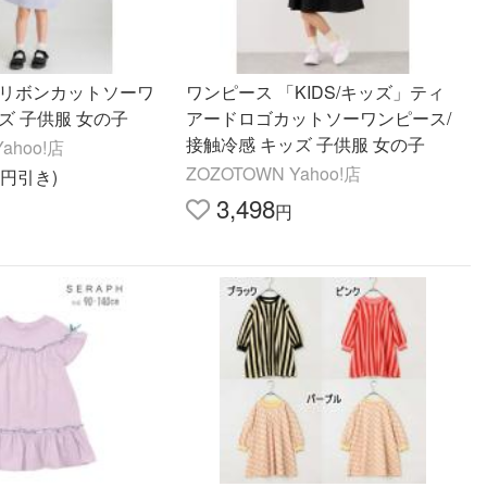
肩リボンカットソーワ
ワンピース 「KIDS/キッズ」ティ
ズ 子供服 女の子
アードロゴカットソーワンピース/
接触冷感 キッズ 子供服 女の子
ahoo!店
ZOZOTOWN Yahoo!店
26円引き)
3,498
円