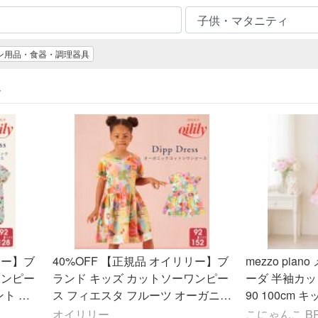
ン用品・食器・調理器具
販
リー】ブ
40%OFF 【正規品 オイリリー】ブ
mezzo pia
ワンピー
ランド キッズ カットソーワンピー
ーダ 半袖カッ
ト オ
ス フィエスタ フルーツ オーガニッ
90 100cm キ
クコットン 100 110 120 130 140 1
オイリリー
こにゃんこ BRA