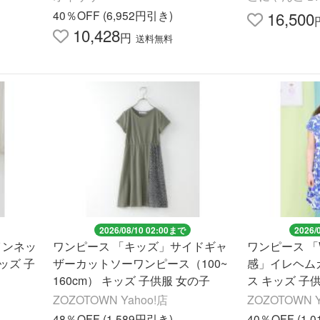
50【ys25gdr281】
40％OFF (6,952円引き)
16,500
10,428
円
送料無料
2026/08/10 02:00まで
2026/
インネッ
ワンピース 「キッズ」サイドギャ
ワンピース 「
ッズ 子
ザーカットソーワンピース（100~
感」イレヘム
160cm） キッズ 子供服 女の子
ス キッズ 子
ZOZOTOWN Yahoo!店
ZOZOTOWN Y
48％OFF (1,589円引き)
40％OFF (1,