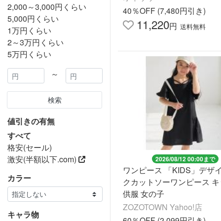
2,000～3,000円くらい
30【ys25gdr288】
40％OFF (7,480円引き)
5,000円くらい
11,220
円
送料無料
1万円くらい
2～3万円くらい
5万円くらい
～
検索
値引きの有無
すべて
格安(セール)
激安(半額以下.com)
2026/08/12 00:00まで
ワンピース 「KIDS」デザ
カラー
クカットソーワンピース キ
供服 女の子
ZOZOTOWN Yahoo!店
キャラ物
60％OFF (2,099円引き)