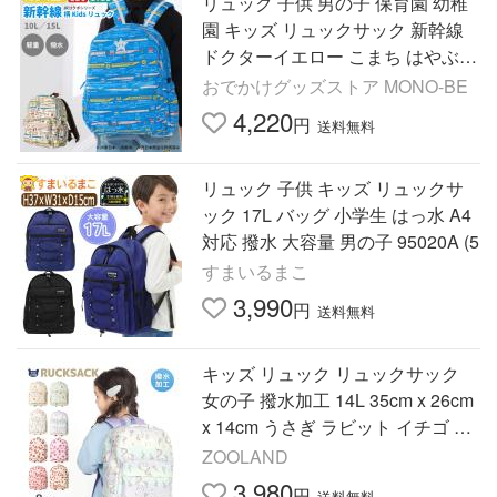
リュック 子供 男の子 保育園 幼稚
園 キッズ リュックサック 新幹線
ドクターイエロー こまち はやぶさ
乗り物 はっ水加工 10L 15L Kids F
おでかけグッズストア MONO-BE
oret
4,220
円
送料無料
リュック 子供 キッズ リュックサ
ック 17L バッグ 小学生 はっ水 A4
対応 撥水 大容量 男の子 95020A (5
すまいるまこ
3,990
円
送料無料
キッズ リュック リュックサック
女の子 撥水加工 14L 35cm x 26cm
x 14cm うさぎ ラビット イチゴ い
ちご 苺 フラワー 花 ユニコーン 鞄
ZOOLAND
かばん バッグ ピンク
3,980
円
送料無料