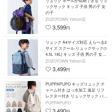
リュック ボールが収納できる リュ
ックサック キッズ 子供 男の子 女
の子
ZOZOTOWN Yahoo!店
3,599
円
リュック A4サイズ対応 えらべる2
サイズ スクール リュックサック(1
4.5L 18L) キッズ 子供 男の子 女の
子
ZOZOTOWN Yahoo!店
3,499
円
PUPPAPUPO キッズリュック チ
ャーム付き はっ水加工 遠足 リフ
レクター付き リュックサック バッ
クパック 子供 通園 入園 シンプル
PUPPAPUPO
ママとお揃い プッパプーポ
3,490
円