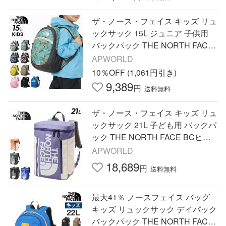
ザ・ノース・フェイス キッズ リュ
ックサック 15L ジュニア 子供用
バックパック THE NORTH FACE
スモールデイ ブランド デイパック
APWORLD
キッズバッグ /NMJ72360
10％OFF (1,061円引き)
9,389
円
送料無料
ザ・ノース・フェイス キッズ リュ
ックサック 21L 子ども用 バックパ
ック THE NORTH FACE BCヒュ
ーズボックス2 デイパック カジュ
APWORLD
アルバッグ 鞄 /NMJ82350
18,689
円
送料無料
最大41％ ノースフェイス バッグ
キッズ リュックサック デイパック
バックパック THE NORTH FACE