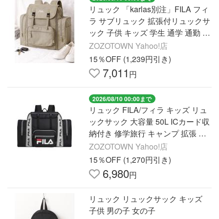
リュック 「karlas別注」FILA フィ
ラ サブリュック 拡張付リュックサ
ック 子供 キッズ 学生 通学 通勤 大
容量 筆記体ロゴ キッズ 子供 男の
ZOZOTOWN Yahoo!店
子 女の子
15％OFF (1,239円引き)
7,011
円
2026/08/10 00:00まで
リュック FILA/フィラ キッズ リュ
ックサック 大容量 50L ICカード収
納付き 修学旅行 キャンプ 拡張 バ
ックパック サブリュック キッズ
ZOZOTOWN Yahoo!店
子供 男の子 女の子
15％OFF (1,270円引き)
6,980
円
リュック リュックサック キッズ
子供 男の子 女の子