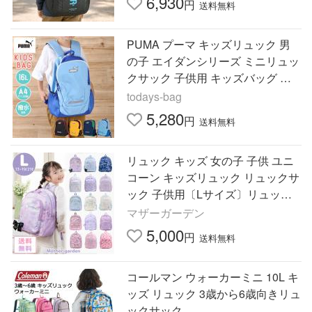
6,930
円
送料無料
PUMA プーマ キッズリュック 男
の子 エイダンシリーズ ミニリュッ
クサック 子供用 キッズバッグ 通
園 登園 幼稚園 保育園 小学生 低学
todays-bag
年 A4 16L J20142
5,280
円
送料無料
リュック キッズ 女の子 子供 ユニ
コーン キッズリュック リュックサ
ック 子供用〔Lサイズ〕リュック
キッズ 小学生 小学校 幼稚園 保育
マザーガーデン
園 子ども こども
5,000
円
送料無料
コールマン ウォーカーミニ 10L キ
ッズ リュック 3歳から6歳向きリュ
ックサック