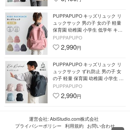
PUPPAPUPO キッズリュック リ
ュックサック 男の子 女の子 軽量
保育園 幼稚園 小学生 低学年 キッ
ズ リュック 子供 通園 入園 シンプ
PUPPAPUPO
ル はっ水 プッパプーポ
2,990
円
PUPPAPUPO キッズリュック リ
ュックサック ずれ防止 男の子 女
の子 軽量 保育園 幼稚園 小学生 低
学年 遠足 通園 旅行 習い事 キッズ
PUPPAPUPO
リュック プッパプーポ
2,990
円
運営会社:
AbiStudio.com株式会社
プライバシーポリシー
利用規約
お問い合わせ