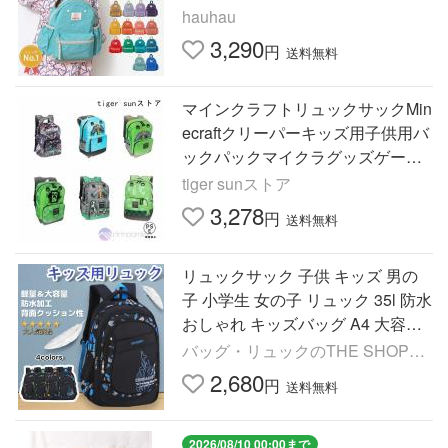
量 大きめ 通園 4525101
hauhau
3,290
円
送料無料
マインクラフトリュックサックMin
ecraftクリーパーキッズ用子供用バ
ックパックマイクラグッズゲーム
キャラクターグッズ
tiger sunストア
3,278
円
送料無料
リュックサック 子供 キッズ 男の
子 小学生 女の子 リュック 35l 防水
おしゃれ キッズバッグ A4 大容量
軽量 習い事 遠足 塾 アウトドア 撥
バッグ・リュックのTHE SHOP
水 低学年 高学年
MOTO
2,680
円
送料無料
2026/08/10 00:00まで