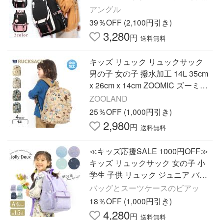
アングル
39％OFF (2,100円引き)
3,280
円
送料無料
キッズ リュック リュックサック
男の子 女の子 撥水加工 14L 35cm
x 26cm x 14cm ZOOMIC ズーミッ
ク 動物 アニマル くま パンダ 恐竜
ZOOLAND
ダイナソー 鞄 バッグ
25％OFF (1,000円引き)
2,980
円
送料無料
≪キッズ応援SALE 1000円OFF≫
キッズ リュックサック 女の子 小
学生 子供 リュック ジュニア バッ
グ 軽い 通学 学童 塾 おしゃれ かわ
バッグとスーツケースのビアッ
いい お祝い A4 JollyDeux
18％OFF (1,000円引き)
4,280
円
送料無料