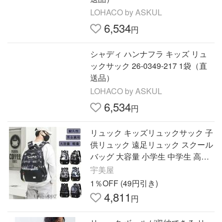
LOHACO by ASKUL
6,534
円
シャディ ハンナフラ キッズ リュ
ックサック 26-0349-217 1袋（直
送品）
LOHACO by ASKUL
6,534
円
リュック キッズリュックサック 子
供リュック 遠足リュック スクール
バッグ 大容量 小学生 中学生 高校
生 女の子 男の子 軽量 通学 塾 習い
宇美屋
事 おしゃれ かわいい
1％OFF (49円引き)
4,811
円