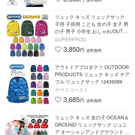
リュック キッズ リュックサック
子供 子供用 こども 女の子 女子 男
の子 男子 小学生 おしゃれ/OUTDO
OR PRODUCTS アウトドアプロ
SUPERFROG
ダクツ/チアフル デイパック
3,850
円
送料無料
アウトドアプロダクツ OUTDOOR
PRODUCTS リュック キッズ チア
フル リュックサック 12439289
サウスコースト
3,685
円
送料無料
リュック キッズ 女の子 OCEAN＆
GROUND リュックサック ジュニ
ア オーシャンアンドグラウンド 軽