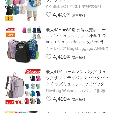
AK-SELECT 赤城工業株式会社
4,400
円
送料無料
最大42%★8/9迄 公認販売店 コー
ルマン リュック キッズ 小学生 Col
eman リュックサック 女の子 男の
子 キッズリュック KIDS 軽量 軽い
ギャレリア Bag&Luggage ANNEX
WALKER MINI
4,400
円
送料無料
最大41％ コールマン バッグ リュ
ックサック デイパック バックパッ
ク キッズリュック キッズパック C
oleman ウォーカーミニ 10L A4
Newbag Wakamatsu バッグ 財布
4,400
円
送料無料