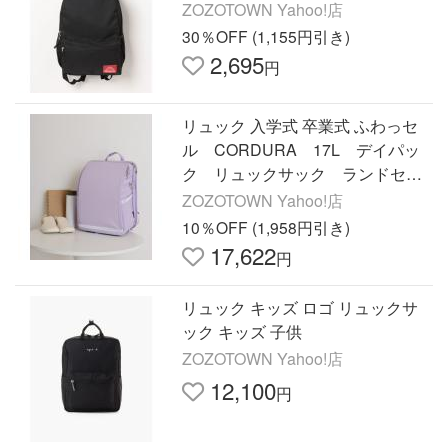
ZOZOTOWN Yahoo!店
30％OFF (1,155円引き)
2,695
円
リュック 入学式 卒業式 ふわっセ
ル CORDURA 17L デイパッ
ク リュックサック ランドセル
キッズ 子供 男の子 女の子
ZOZOTOWN Yahoo!店
10％OFF (1,958円引き)
17,622
円
リュック キッズ ロゴ リュックサ
ック キッズ 子供
ZOZOTOWN Yahoo!店
12,100
円