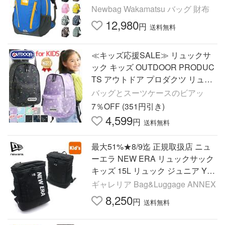
キッズパックス ラウンディ 22L A
Newbag Wakamatsu バッグ 財布
4 B4 NMJ72358 キッズ
12,980
円
送料無料
≪キッズ応援SALE≫ リュックサ
ック キッズ OUTDOOR PRODUC
TS アウトドア プロダクツ リュッ
ク ジュニア 子供 小学生 通学 遠足
バッグとスーツケースのビアッ
塾 女子 男の子 女の子 A4
7％OFF (351円引き)
4,599
円
送料無料
最大51%★8/9迄 正規取扱店 ニュ
ーエラ NEW ERA リュックサック
キッズ 15L リュック ジュニア YO
UTU BOX PACK
ギャレリア Bag&Luggage ANNEX
8,250
円
送料無料