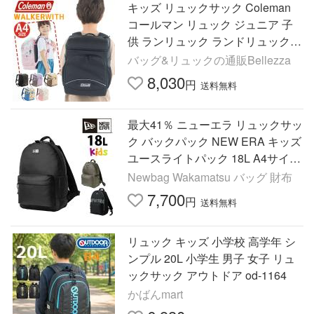
キッズ リュックサック Coleman
コールマン リュック ジュニア 子
供 ランリュック ランドリュック
ランドセルリュック ランドセル型
バッグ&リュックの通販Bellezza
男子 女子 小学生 A4 WALKER
8,030
円
送料無料
最大41％ ニューエラ リュックサッ
ク バックパック NEW ERA キッズ
ユースライトパック 18L A4サイズ
メンズ レディース キッズ
Newbag Wakamatsu バッグ 財布
7,700
円
送料無料
リュック キッズ 小学校 高学年 シ
ンプル 20L 小学生 男子 女子 リュ
ックサック アウトドア od-1164
かばんmart