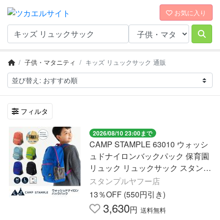
お気に入り
子供・マタニティ
キッズ リュックサック 通販
フィルタ
2026/08/10 23:00まで
CAMP STAMPLE 63010 ウォッシ
ュドナイロンバックパック 保育園
リュック リュックサック スタンプ
ル 通園 入園 キッズ 軽量 おしゃれ
スタンプルヤフー店
かわいい ナイロン A4
13％OFF (550円引き)
3,630
円
送料無料