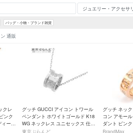
バッグ・小物・ブランド雑貨
ン 通販
ネックレ
グッチ GUCCI アイコン トワール
グッチ ネック
 ピンク
ペンダント ホワイトゴールド K18
コン アモール
ディース
WG ネックレス ユニセックス 仕上
ダント ピンクゴ
済 101862990
CCI 中古
東京ぶらんど
BrandMax