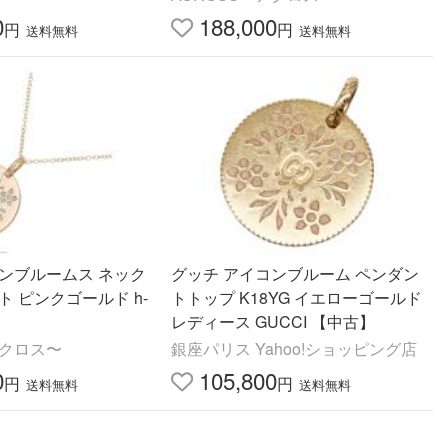
0
188,000
円
円
送料無料
送料無料
コンブルームス ネック
グッチ アイコンブルーム ペンダン
ト ピンクゴールド h-
トトップ K18YG イエローゴールド
レディース GUCCI 【中古】
アクロス〜
銀座パリス Yahoo!ショッピング店
0
105,800
円
円
送料無料
送料無料