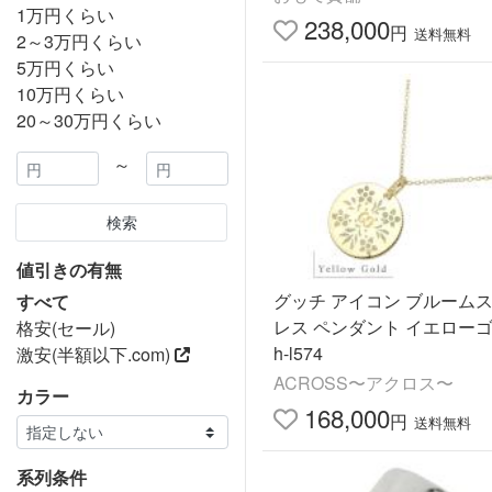
1万円くらい
238,000
円
送料無料
2～3万円くらい
5万円くらい
10万円くらい
20～30万円くらい
～
検索
値引きの有無
グッチ アイコン ブルームス
すべて
レス ペンダント イエロー
格安(セール)
h-l574
激安(半額以下.com)
ACROSS〜アクロス〜
カラー
168,000
円
送料無料
系列条件