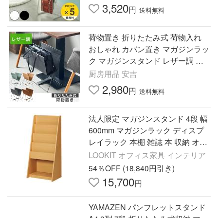
誌 本 新聞 ）
3,520
円
送料無料
荷物置き 折りたたみ式 荷物入れ
おしゃれ カバン置き マガジンラッ
ク マガジンスタンド レザー調 ソ
ファ横 テーブル横 ベッド脇 玄関
厨房用品 安吉
収納
2,980
円
送料無料
法人限定 マガジンスタンド 4段 幅
600mm マガジンラック ディスプ
レイラック 本棚 雑誌 本 収納 オフ
ィス 店舗 学校 子供 図書館 おしゃ
LOOKIT オフィス家具 インテリア
れ 日本製 PAN-11
54％OFF (18,840円引き)
15,700
円
YAMAZEN パンフレットスタンド