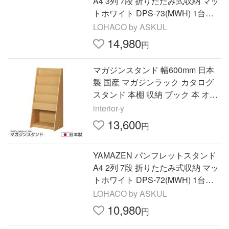
A4 3列 7段 折りたたみ式収納 マッ
トホワイト DPS-73(MWH) 1台
（直送品）
LOHACO by ASKUL
14,980
円
マガジンスタンド 幅600mm 日本
製 国産 マガジンラック カタログ
スタンド 本棚 収納 ブック 本 オフ
ィス エントランス 受付ロビー 待
interior-y
合室 休憩所 PAN-11
13,600
円
YAMAZEN パンフレットスタンド
A4 2列 7段 折りたたみ式収納 マッ
トホワイト DPS-72(MWH) 1台
（直送品）
LOHACO by ASKUL
10,980
円