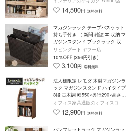
インテリアのゲキカグ Yahoo!店
キッズルーム
14,580
円
送料無料
マガジンラック テープバスケット
持ち手付き （ 新聞 雑誌 本 収納 マ
ガジンスタンド ブックラック 収納
ボックス 収納ケース 仕切り付き
リビングート ヤフー店
持ち運び ）
10％OFF (356円引き)
3,100
円
送料無料
法人様限定 レモダ 木製マガジンラ
ック マガジンスタンド ハイタイプ
3段 古木調 幅550×奥行290×高さ9
66mm
オフィス家具通販のオフィスコ
12,980
円
送料無料
パンフレットラック マガジンラッ