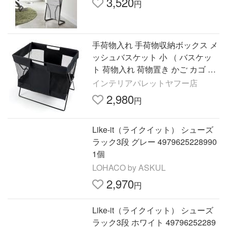
3,520
円
手荷物入れ 手荷物収納ボックス メ
ッシュバスケット 小 （ バスケッ
ト 荷物入れ 荷物置き かご カゴ 収
納 玄関収納 折りたたみ 持ち手 コ
インテリアパレットヤフー店
ンパクト カバン入れ ）
2,980
円
Like-it（ライクイット） シューズ
ラック3段 グレー 4979625228990
1個
LOHACO by ASKUL
2,970
円
Like-it（ライクイット） シューズ
ラック3段 ホワイト 49796252289