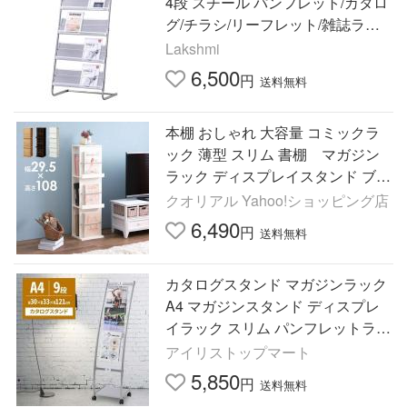
4段 スチール パンフレット/カタロ
グ/チラシ/リーフレット/雑誌ラッ
ク 業務用 展示会 店舗用 待合室 オ
Lakshmi
フィス 3色
6,500
円
送料無料
本棚 おしゃれ 大容量 コミックラ
ック 薄型 スリム 書棚 マガジン
ラック ディスプレイスタンド ブッ
クスタンド ディスプレイ 省スペー
クオリアル Yahoo!ショッピング店
ス リビング
6,490
円
送料無料
カタログスタンド マガジンラック
A4 マガジンスタンド ディスプレ
イラック スリム パンフレットラッ
ク 新聞スタンド 雑誌 収納 雑誌ス
アイリストップマート
タンド 9段 病院 会社
5,850
円
送料無料