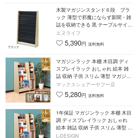
木製マガジンスタンド６段 ブラ
ック 薄型で邪魔にならず新聞・雑
誌を収納できる 黒 テーブルサイド
寝室 リビング 読書 本 爆買
エヌライフ
5,390
円
送料無料
マガジンラック 本棚 木目調 ディ
スプレイラック おしゃれ 絵本 雑
誌 収納 子供 スリム 薄型 マガジン
スタンド パンフレット 北欧 イン
マックスシェアーヤフー店
テリア 1年保証 送料無料
5,280
円
送料無料
1年保証 マガジンラック 本棚 木目
調 ディスプレイラック おしゃれ
絵本 雑誌 収納 子供 スリム 薄型 マ
ガジンスタンド パンフレット 北欧
L-DESIGN