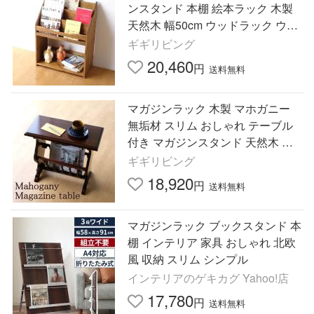
ンスタンド 本棚 絵本ラック 木製
天然木 幅50cm ウッドラック ウッ
ドブックシェルフ ステアー
ギギリビング
20,460
円
送料無料
マガジンラック 木製 マホガニー
無垢材 スリム おしゃれ テーブル
付き マガジンスタンド 天然木 ア
ンティーク マホガニーマガジンテ
ギギリビング
ーブル
18,920
円
送料無料
マガジンラック ブックスタンド 本
棚 インテリア 家具 おしゃれ 北欧
風 収納 スリム シンプル
インテリアのゲキカグ Yahoo!店
17,780
円
送料無料