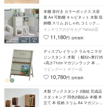
本棚 扉付き カラーボックス 大容
量 A4 可動棚 キャビネット 木製 収
納棚 スリム おしゃれ コミックラ
ック 北欧 幅70cm マガジンラック
インテリアのゲキカグ Yahoo!店
雑誌 漫画
11,180
円
送料無料
ディスプレイラック ラルモニマガ
ジンスタンド 木製 （ 幅52×奥行35
×高さ71cm マガジンラック 本 収
納 雑誌 天然木 ディスプレイ ）
リビングート ヤフー店
10,780
円
送料無料
木製 ブックスタンド 2個組 完成品
スタッキング 同色2個組み 本棚 本
立て 本 収納 スリム A4 マガジンラ