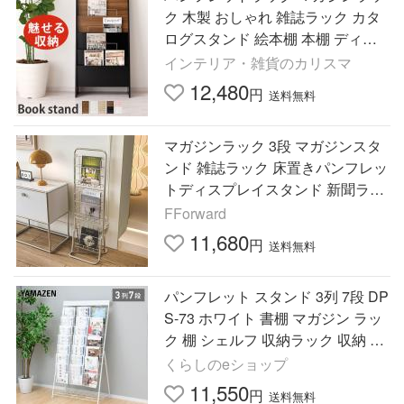
ク 木製 おしゃれ 雑誌ラック カタ
ログスタンド 絵本棚 本棚 ディス
プレイ スリム A4 収納 幅60cm 5段
インテリア・雑貨のカリスマ
棚 薄型 スタンド
12,480
円
送料無料
マガジンラック 3段 マガジンスタ
ンド 雑誌ラック 床置きパンフレッ
トディスプレイスタンド 新聞ラッ
ク ショッピングモール 応接室 オ
FForward
フィス 展示会 学校
11,680
円
送料無料
パンフレット スタンド 3列 7段 DP
S-73 ホワイト 書棚 マガジン ラッ
ク 棚 シェルフ 収納ラック 収納 カ
タログ カタログスタンド パンフレ
くらしのeショップ
ット 山善 YAMAZEN
11,550
円
送料無料