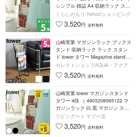
シンプル 雑誌 A4 収納ラック スリ
ム 白 黒 6512 6513 YAMAZAKI
くらしのもり Yahoo!ショッピング
3,520
円
送料無料
山崎実業 マガジンラック ブックス
タンド 収納ラック ラック スタン
ド tower タワー Magazine stand マ
ガジンスタンド 6512 6513
セレクトショップAQUA・アクア
3,520
円
送料無料
山崎実業 tower マガジンスタンド
タワー 4段 （ 4903208065122 マ
ガジンラック 白 黒 マガジン スタ
ンド ラック 四段 ディスプレイ 雑
リビングート ヤフー店
誌 本 新聞 ）
3,520
円
送料無料