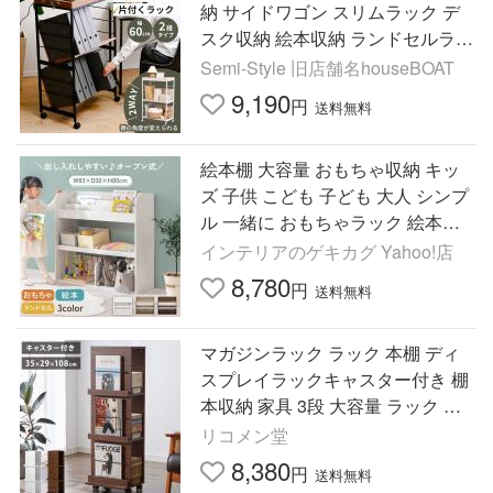
納 サイドワゴン スリムラック デ
スク収納 絵本収納 ランドセルラッ
ク 60 60cm 35 35cm 木製 在宅ワー
Semi-Style 旧店舗名houseBOAT
ク おしゃれ シンプル
9,190
円
送料無料
絵本棚 大容量 おもちゃ収納 キッ
ズ 子供 こども 子ども 大人 シンプ
ル 一緒に おもちゃラック 絵本ラ
ック ロータイプ マガジンラック
インテリアのゲキカグ Yahoo!店
オープンラック
8,780
円
送料無料
マガジンラック ラック 本棚 ディ
スプレイラックキャスター付き 棚
本収納 家具 3段 大容量 ラック ブ
ックスタンド 雑誌 幅35 ダイニン
リコメン堂
グ リビング 代引不可
8,380
円
送料無料