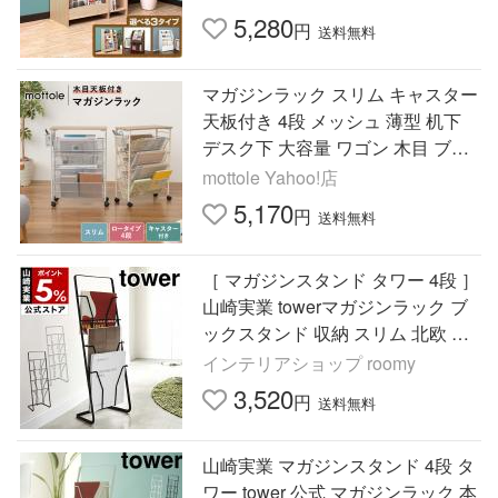
インテリア 送料無料
5,280
円
送料無料
マガジンラック スリム キャスター
天板付き 4段 メッシュ 薄型 机下
デスク下 大容量 ワゴン 木目 ブッ
クスタンド 本棚 絵本 教科書 サイ
mottole Yahoo!店
ドテーブル MTL-S024
5,170
円
送料無料
［ マガジンスタンド タワー 4段 ］
山崎実業 towerマガジンラック ブ
ックスタンド 収納 スリム 北欧 お
しゃれ シンプル 楽譜入れ 6512 65
インテリアショップ roomy
13
3,520
円
送料無料
山崎実業 マガジンスタンド 4段 タ
ワー tower 公式 マガジンラック 本