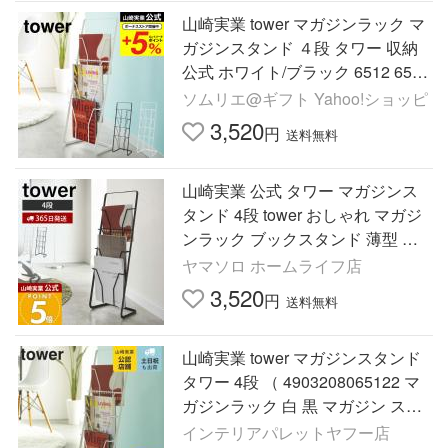
山崎実業 tower マガジンラック マ
ガジンスタンド ４段 タワー 収納
公式 ホワイト/ブラック 6512 6513
送料無料 リビングインテリア 雑貨
ソムリエ@ギフト Yahoo!ショッピ
3,520
円
送料無料
山崎実業 公式 タワー マガジンス
タンド 4段 tower おしゃれ マガジ
ンラック ブックスタンド 薄型 ス
リム 縦型 本棚 雑誌収納 6512 651
ヤマソロ ホームライフ店
3
3,520
円
送料無料
山崎実業 tower マガジンスタンド
タワー 4段 （ 4903208065122 マ
ガジンラック 白 黒 マガジン スタ
ンド ラック 四段 ディスプレイ 雑
インテリアパレットヤフー店