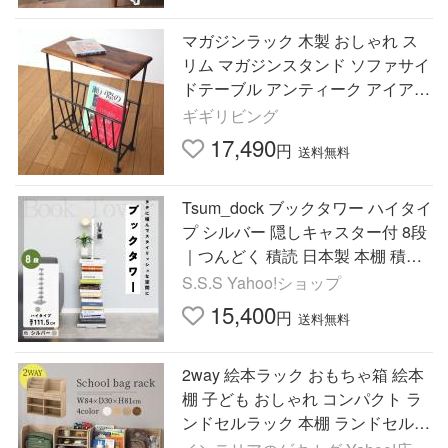
マガジンラック 木製 おしゃれ ス
リム マガジンスタンド ソファサイ
ドテーブル アンティーク アイアン
シーシャムウッドマガジンテーブ
ギギリビング
ル
17,490
円
送料無料
Tsum_dock ブックタワー ハイタイ
プ シルバー 隠しキャスター付 8段
｜つんどく 積読 日本製 本棚 積読
タワー スリム収納
S.S.S Yahoo!ショップ
15,400
円
送料無料
2way 絵本ラック おもちゃ箱 絵本
棚 子ども おしゃれ コンパクト ラ
ンドセルラック 本棚 ランドセル
収納 ラック 木製 おもちゃラック