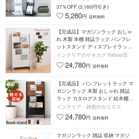
誌 収納 雑誌スタンド
37％OFF (3,160円引き)
5,280
円
送料無料
【完成品】マガジンラック おしゃ
れ 木製 本棚 雑誌ラック パンフレ
ットスタンド ディスプレイラック
絵本 収納 棚 スリム 幅60 5段 薄型
インテリアのゲキカグ Yahoo!店
北欧 絵本棚 子供部屋
24,780
円
送料無料
【完成品】 パンフレットラック マ
ガジンラック 木製 おしゃれ 雑誌
ラック カタログスタンド 絵本棚
本棚 ディスプレイ スリム 収納 幅6
インテリア・雑貨のカリスマ
0cm 5段 薄型 スタンド
24,780
円
送料無料
マガジンラック 雑誌 収納 マガジ