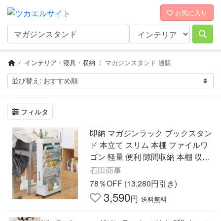
お気に入り
インテリア・寝具・収納
マガジンスタンド 通販
フィルタ
即納 マガジンラック ブックスタン
ド 本立て スリム 本棚 ファイルワ
ゴン 軽量 便利 隙間収納 本棚 収納
ラック スリムラック キャスター付
石田商事
き 大容量 組立式
78％OFF (13,280円引き)
3,590
円
送料無料