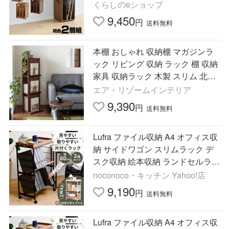
ック ブックシェルフ 絵本収納 山
くらしのeショップ
善 YAMAZEN
9,450
円
送料無料
本棚 おしゃれ 収納棚 マガジンラ
ック リビング 収納 ラック 棚 収納
家具 収納ラック 木製 スリム 北欧
モダン マガジンスタンド ディスプ
エア・リゾームインテリア
レイラック
9,390
円
送料無料
Lufra ファイル収納 A4 オフィス収
納 サイドワゴン スリムラック デ
スク収納 絵本収納 ランドセルラッ
ク 60 60cm 35 35cm 木製 在宅ワー
noconoco・キッチン Yahoo!店
ク おしゃれ シンプル
9,190
円
送料無料
Lufra ファイル収納 A4 オフィス収