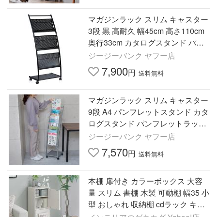
マガジンラック スリム キャスター
3段 黒 高耐久 幅45cm 高さ110cm
奥行33cm カタログスタンド パン
フレットスタンド 本棚 収納 什器
ジージーバンク ヤフー店
爆買
7,900
円
送料無料
マガジンラック スリム キャスター
9段 A4 パンフレットスタンド カタ
ログスタンド パンフレットラック
パンフレット立て あすつく対応 爆
ジージーバンク ヤフー店
買
7,570
円
送料無料
本棚 扉付き カラーボックス 大容
量 スリム 書棚 木製 可動棚 幅35 小
型 おしゃれ 収納棚 cdラック キャ
ビネット ラック シェルフ 北欧