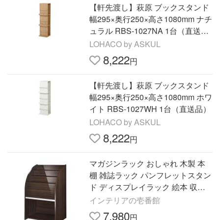
【軒先渡し】萩原 ブックスタンド
幅295×奥行250×高さ1080mm ナチ
ュラル RBS-1027NA 1台（直送
品）
LOHACO by ASKUL
8,222
円
【軒先渡し】萩原 ブックスタンド
幅295×奥行250×高さ1080mm ホワ
イト RBS-1027WH 1台（直送品）
LOHACO by ASKUL
8,222
円
マガジンラック おしゃれ 木製 本
棚 雑誌ラック パンフレットスタン
ド ディスプレイラック 絵本 収納
鏡面 棚あり ブラウン スリム 幅55
インテリアの壱番館
薄型 北欧 絵本棚
7,980
円