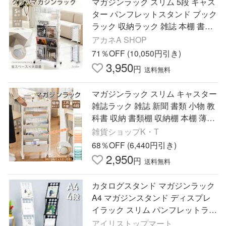
マガジンラック スリム 5段 キャス
ター パンフレットスタンド ブック
ラック 収納ラック 雑誌 本棚 書類
ワゴン 書類ラック 雑誌ラック カ
アカネA SHOP
タログスタンド 薄型
71％OFF (10,050円引き)
3,950
円
送料無料
マガジンラック スリム キャスター
雑誌ラック 雑誌 新聞 書類 小物 教
科書 収納 書類棚 収納棚 本棚 薄型
書類ラック 書類整理 ファイルワゴ
雑貨ショップK・T
ン おしゃれ 美容室
68％OFF (6,440円引き)
2,950
円
送料無料
カタログスタンド マガジンラック
A4 マガジンスタンド ディスプレ
イラック スリム パンフレットラッ
ク 新聞スタンド 4段 折りたたみ 雑
アイリストップマート