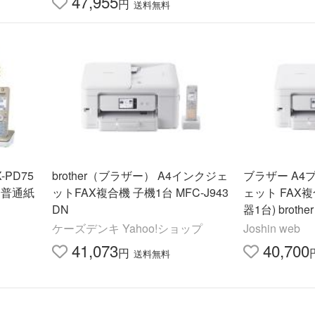
47,955
円
送料無料
brother（ブラザー） A4インクジェ
ブラザー A4
ス普通紙
ットFAX複合機 子機1台 MFC-J943
ェット FAX
DN
器1台) brothe
FC-J943DN
ケーズデンキ Yahoo!ショップ
Joshin web
41,073
40,700
円
送料無料