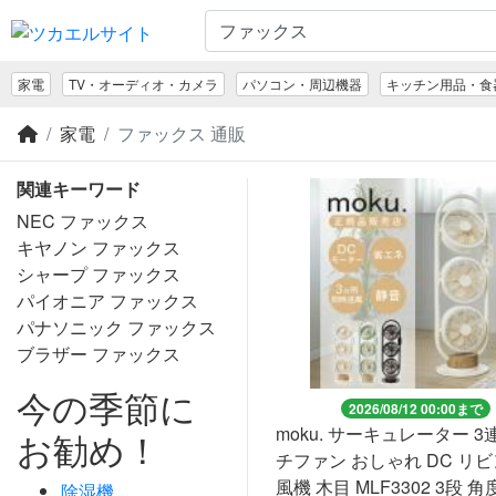
家電
TV・オーディオ・カメラ
パソコン・周辺機器
キッチン用品・食
家電
ファックス 通販
関連キーワード
NEC ファックス
キヤノン ファックス
シャープ ファックス
パイオニア ファックス
パナソニック ファックス
ブラザー ファックス
今の季節に
2026/08/12 00:00まで
moku. サーキュレーター 3
お勧め！
チファン おしゃれ DC リビ
風機 木目 MLF3302 3段 
除湿機