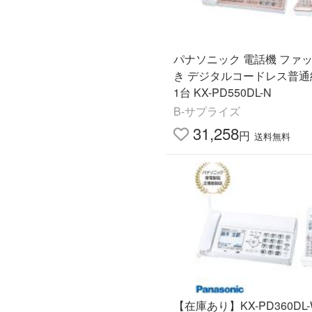
パナソニック 電話機 ファ
き デジタルコードレス普通
1台 KX-PD550DL-N
B-サプライズ
31,258
円
送料無料
【在庫あり】KX-PD360DL