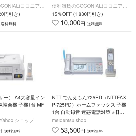
 コンパクト 犬 ペット
302 3段 角度調整 換気 部屋干し 送
CONIAL(ココニア
便利雑貨のCOCONIAL(ココニア
T400W||
風 ||||||||||
ル)
820円引き)
15％OFF (1,880円引き)
10,000
円
送料無料
送料無料
ブラザー） A4大容量イン
NTT でんえもん725PD（NTTFAX
X複合機 子機1台 MF
P-725PD）ホームファックス 子機
1台 自動録音 迷惑電話対策 ※旧機
種 P-724PD
ahoo!ショップ
meidentsu shop
53,500
円
円
送料無料
送料無料