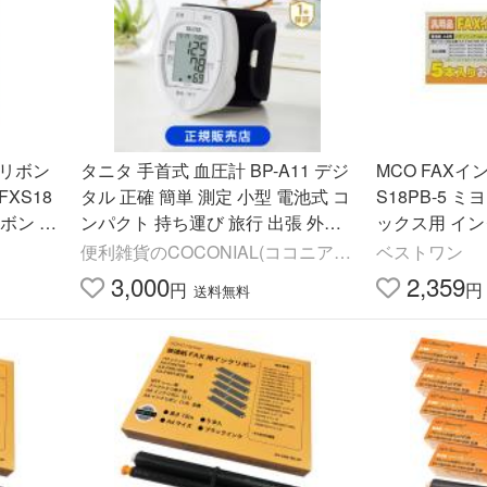
クリボン
タニタ 手首式 血圧計 BP-A11 デジ
MCO FAXイ
FXS18
タル 正確 簡単 測定 小型 電池式 コ
S18PB-5 ミ
ボン [
ンパクト 持ち運び 旅行 出張 外出
ックス用 インクリ
XFAN19
正規品 TANITA 見やすい表示 [送料
パナソニック KX
便利雑貨のCOCONIAL(ココニア
ベストワン
無料] BPA11WH|||
190W 汎用品 ]
ル)
3,000
2,359
円
円
送料無料