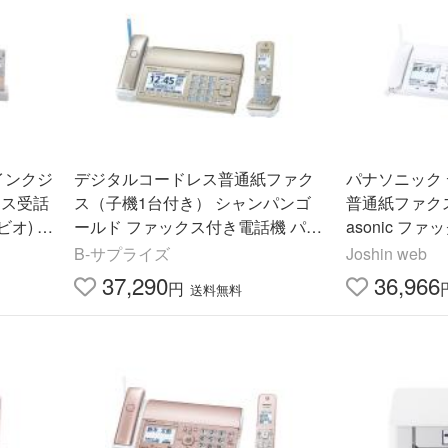
インクジ
デジタルコードレス普通紙ファク
パナソニック
レス受話
ス（子機1台付き） シャンパンゴ
普通紙ファクス
リビオ) M
ールド ファックス付き電話機 パナ
asonic フ
ソニック KX-PD750DL-N
D360DW-W
B-サプライズ
Joshin web
37,290
36,966
円
送料無料