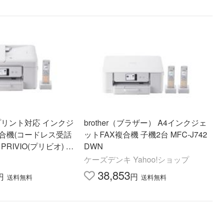
プリント対応 インクジ
brother（ブラザー） A4インクジェ
複合機(コードレス受話
ットFAX複合機 子機2台 MFC-J742
r PRIVIO(プリビオ) M
DWN
 返品種別A
ケーズデンキ Yahoo!ショップ
38,853
円
円
送料無料
送料無料