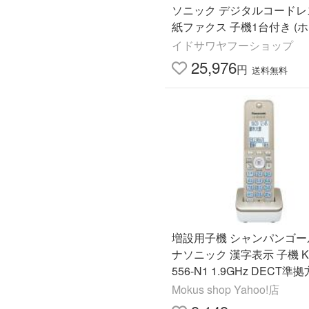
ソニック デジタルコードレ
紙ファクス 子機1台付き (ホ
迷惑電話防止機能 Panasoni
イドサワヤフーショップ
25,976
円
送料無料
増設用子機 シャンパンゴールド パ
ナソニック 漢字表示 子機 KX
556-N1 1.9GHz DECT準拠方
-GD78・KX-PD725.KX-PZ
Mokus shop Yahoo!店
X-PD750 等々対応多数！