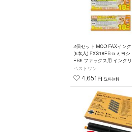
2個セット MCO FAXイン
(5本入) FXS18PB-5 ミヨシ 
PB5 ファックス用 インクリ
Panasonic パナソニック K
ベストワン
0 / KXFAN190W 汎用品 ]
4,651
円
送料無料