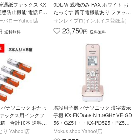
普通紙ファックス KX
0DL-Ｗ 親機のみ FAX ホワイト お
 迷惑防止機能 電話 FA
たっくす 留守電機能あり ファック
スのみ 迷惑電話ゲキタイ 未使用品
バローYahoo!店
サンレイプロ(インボイス登録店)
子機無し
23,750
円
円
送料無料
送料無料
0W パナソニック おたっ
増設用子機 パナソニック 漢字表示
ファックス用インクフ
子機 KX-FKD558-N 1.9GHz VE-GD
 合計10本 送料無
56・GZ51・・KX-PD525・PZ52
0・KX-PD550・KX-PD315・KX-P
とり Yahoo!店
Mokus shop Yahoo!店
D350等々対応多数！かんたん増設