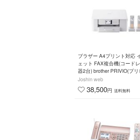
ブラザー A4プリント対応 
ェット FAX複合機(コード
器2台) brother PRIVIO(プ
FC-J742DWN 返品種別A
Joshin web
38,500
円
送料無料