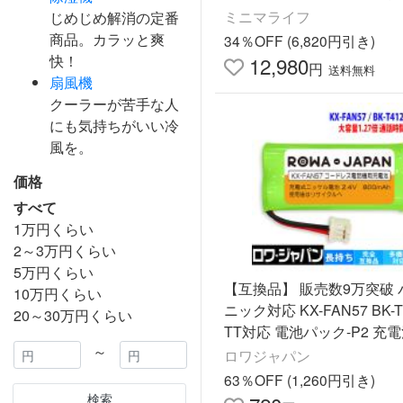
換気 部屋干し 送風 日本メ
ミニマライフ
じめじめ解消の定番
[在庫限り] ||||||||||
商品。カラッと爽
34％OFF (6,820円引き)
快！
12,980
円
送料無料
扇風機
クーラーが苦手な人
にも気持ちがいい冷
風を。
価格
すべて
1万円くらい
2～3万円くらい
5万円くらい
【互換品】 販売数9万突破 
10万円くらい
ニック対応 KX-FAN57 BK-T
20～30万円くらい
TT対応 電池パック-P2 充
～
ドレス子機 用 ロワジャパ
ロワジャパン
63％OFF (1,260円引き)
検索