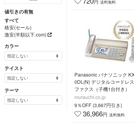
720
円
送料無料
値引きの有無
すべて
格安(セール)
激安(半額以下.com)
カラー
テイスト
Panasonic パナソニック KX-PD75
0DL(N) デジタルコードレ
ファクス（子機1台付き）
テーマ
murauchi.co.jp
9％OFF (3,667円引き)
36,966
円
送料無料