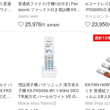
ス普通
普通紙ファクス(子機1台付き) Pan
ルコードレス
ワイト)
asonic ファックス付き電話機 KX-P
-PD260DLG
c 新品
D360DL-W 返品種別A
X Panasonic
Joshin web
ホームセンター
25,976
23,950
円
送料無料
増設用子機 パナソニック 漢字表示
KX-FAN19
-FKD
子機 KX-FKD556-W1 1.9GHz DEC
くす 普通紙
式 VE
T準拠方式 パールホワイト VE-GD
ィルム 2本入5箱
720 ・K
68・VE-GD78・VE-GZ72・KX-PD
料
Mokus shop Yahoo!店
Web Shop ゆ
625・KX-PZ620 等々対応多数！