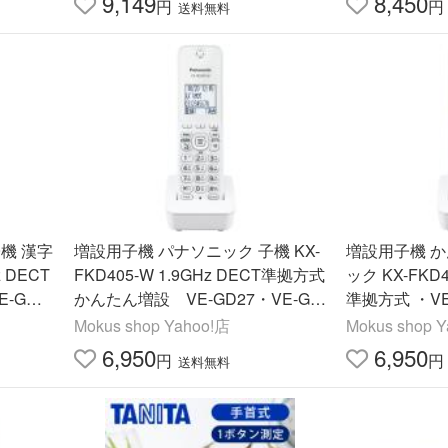
9,149
8,450
円
円
送料無料
増設用子機 パナソニック 子機 KX-
増設用子機 かんたん増設 パナソニ
z DECT
FKD405-W 1.9GHz DECT準拠方式
ック KX-FKD405-W 1.9GHz DECT
E-GDS
かんたん増設 VE-GD27・VE-GZ
準拠方式 ・VE-GD27・VE-GD7
25・VE-
21・VE-GD67・VE-GDL45・PD2
8・・VE-GZ5
Mokus shop Yahoo!店
Mokus shop 
応多
15・PD625 等々対応多数！
0・PD550・
6,950
6,950
円
円
送料無料
数！