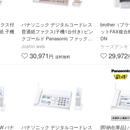
ックス付
パナソニック デジタルコードレス
brother（
紙 子機
普通紙ファクス(子機1台付き) ピン
ットFAX複合機
クゴールド Panasonic ファックス
DN
付き電話機 KX-PD550DL-N 返品種
Joshin web
ケーズデンキ Y
別A
30,971
29,972
円
送料無料
-W パナ
パナソニック デジタルコードレス
[即納在庫品]