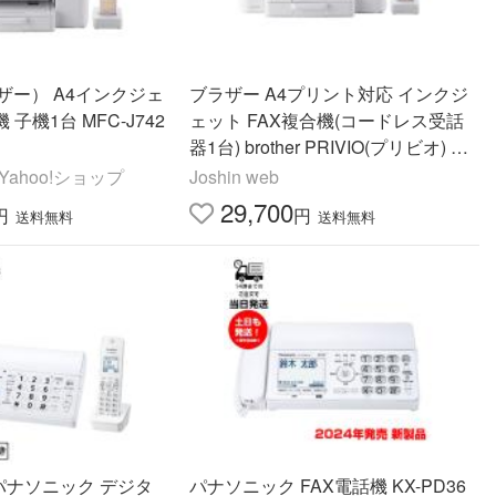
ブラザー） A4インクジェ
ブラザー A4プリント対応 インクジ
 子機1台 MFC-J742
ェット FAX複合機(コードレス受話
器1台) brother PRIVIO(プリビオ) M
FC-J742DN 返品種別A
ahoo!ショップ
Joshin web
29,700
円
円
送料無料
送料無料
 パナソニック デジタ
パナソニック FAX電話機 KX-PD36