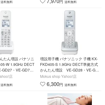
7,970
円
送料無料
送料無料
増設用子機 パナソニック 子機 KX-
FKD405-S 1.9GHz DECT準拠方式
かんたん増設 VE-GD28・VE-GZ
1・VE-GD56・PD35
21・VE-GD37・VE-GDL45・PD3
Yahoo!店
Mokus shop Yahoo!店
PD750等々対応多
15・PD350 等々対応多数！
6,300
円
送料無料
送料無料