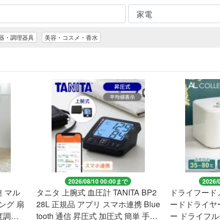
器・調理器具
美容・コスメ・香水
2026/08/10 00:00まで
2026/
連 マル
タニタ 上腕式 血圧計 TANITA BP2
ドライフード
ング 扇
28L 正規品 アプリ スマホ連携 Blue
ードドライヤ
角度調整
tooth 通信 昇圧式 加圧式 簡単 手軽
ー ドライフ