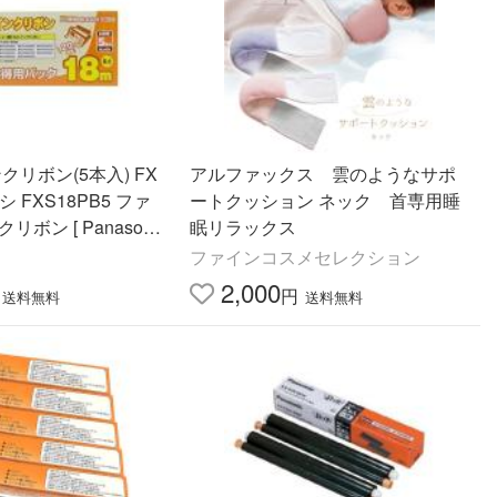
ンクリボン(5本入) FX
アルファックス 雲のようなサポ
ヨシ FXS18PB5 ファ
ートクッション ネック 首専用睡
ボン [ Panasonic
眠リラックス
FAN190 / KXFAN
ファインコスメセレクション
2,000
円
送料無料
送料無料