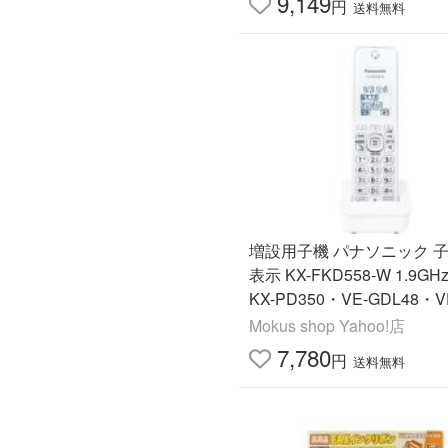
9,149
円
送料無料
増設用子機 パナソニック 子機 漢字
表示 KX-FKD558-W 1.9GH
KX-PD350・VE-GDL48・V
15 ・VE-GZS10・KX-PD2
Mokus shop Yahoo!店
GD56・VE-GZ51 等々対
7,780
円
送料無料
数！