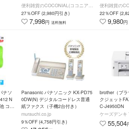
ーカー
正確 電池式 携帯 旅行 収納ケース
ー 野菜 乾燥
便利雑貨のCOCONIAL(ココニア
便利雑貨のCO
黒 BP228L||||
ジャーキー ADM
ル)
ル)
27％OFF (2,980円引き)
22％OFF (2,
7,998
9,980
円
円
送料無料
パナソ
Panasonic パナソニック KX-PD75
brother（
412 N
0DW(N) デジタルコードレス普通
クジェットFA
電池 コー
紙ファクス（子機2台付き）
C-J4950DN
ン
murauchi.co.jp
ケーズデンキ Y
9％OFF (4,758円引き)
55,504