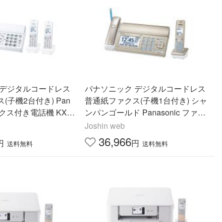
 デジタルコードレス
パナソニック デジタルコードレス
(子機2台付き) Pan
普通紙ファクス(子機1台付き) シャ
ァックス付き電話機 KX-P
ンパンゴールド Panasonic ファッ
 返品種別A
クス付き電話機 KX-PD750DL-N 返
Joshin web
品種別A
36,966
円
円
送料無料
送料無料