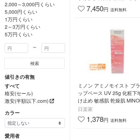
2,000～3,000円くらい
ク 敏感肌 乾燥肌 美容
7,450
円
送料無料
5,000円くらい
1万円くらい
2～3万円くらい
5万円くらい
～
検索
値引きの有無
ミノン アミノモイスト ブ
すべて
ップベース UV 25g 化粧下
格安(セール)
け止め 敏感肌 乾燥肌 MINO
激安(半額以下.com)
日楽家
カラー
1,378
円
送料無料
愛用者