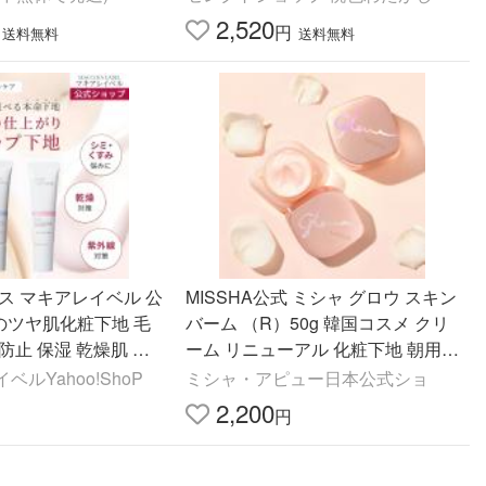
2,520
円
送料無料
送料無料
ス マキアレイベル 公
MISSHA公式 ミシャ グロウ スキン
のツヤ肌化粧下地 毛
バーム （R）50g 韓国コスメ クリ
防止 保湿 乾燥肌 日
ーム リニューアル 化粧下地 朝用
カット 崩れない 40代
乾燥肌 保湿
ルYahoo!ShoP
ミシャ・アピュー日本公式ショ
ト利用
2,200
円