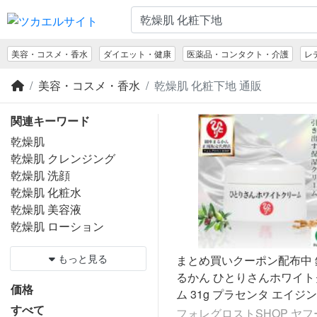
美容・コスメ・香水
ダイエット・健康
医薬品・コンタクト・介護
レ
美容・コスメ・香水
乾燥肌 化粧下地 通販
関連キーワード
乾燥肌
乾燥肌 クレンジング
乾燥肌 洗顔
乾燥肌 化粧水
乾燥肌 美容液
乾燥肌 ローション
もっと見る
まとめ買いクーポン配布中 
るかん ひとりさんホワイト
価格
ム 31g プラセンタ エイジ
すべて
保湿クリーム 化粧下地 ベ
フォレグロストSHOP ヤフ