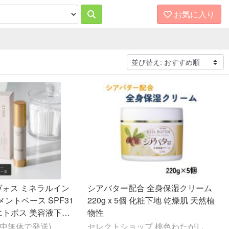
お気に入り
トヴォス ミネラルイン
シアバター配合 全身保湿クリーム
ントベース SPF31
220g x 5個 化粧下地 乾燥肌 天然植
ml エトボス 美容液下地
物性
敏感肌 保湿 メイク下
中無休で発送)
セレクトショップ 桃色わたがし