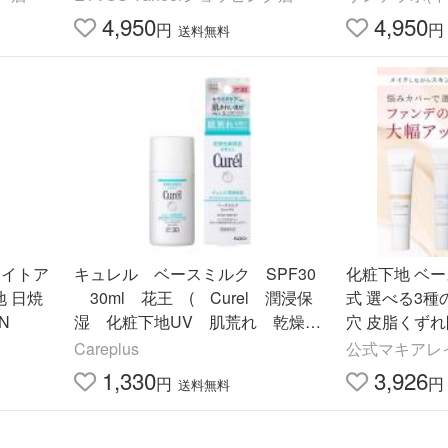
乾燥肌 保湿 メイク
地 化粧下地
4,950
4,950
円
円
送料無料
ライトア
キュレル ベースミルク SPF30
化粧下地 ベー
地 日焼
30ml 花王 ( Curel 潤浸保
式 選べる3種
N
湿 化粧下地UV 肌荒れ 乾燥
穴 皮脂くずれ
肌 セラミド ) ポスト投函 送
焼け止め UV
Careplus
公式マキアレイベ
料無料
50代 ポイン
1,330
3,926
円
円
送料無料