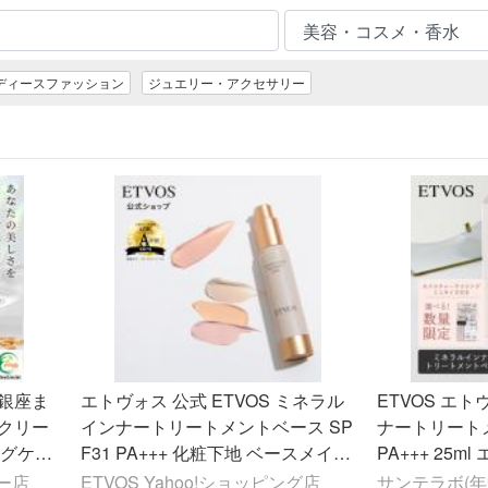
ディースファッション
ジュエリー・アクセサリー
銀座ま
エトヴォス 公式 ETVOS ミネラル
ETVOS エ
クリー
インナートリートメントベース SP
ナートリートメ
ングケア
F31 PA+++ 化粧下地 ベースメイク
PA+++ 25
ースメイ
ツヤ 石けんオフ UV ツヤ肌 敏感肌
乾燥 乾燥肌 
ー店
ETVOS Yahoo!ショッピング店
サンテラボ(年