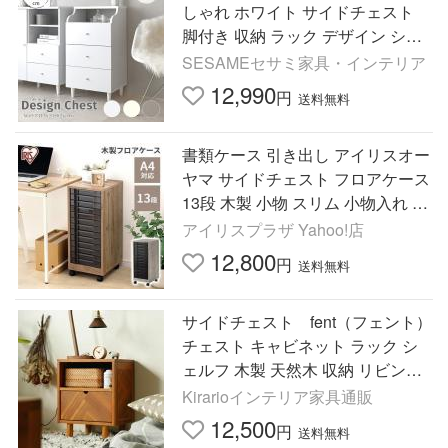
しゃれ ホワイト サイドチェスト
脚付き 収納 ラック デザイン シン
プル ナチュラル ディスプレイ ス
SESAMEセサミ家具・インテリア
リム neine/NIN82-45H
12,990
円
送料無料
書類ケース 引き出し アイリスオー
ヤマ サイドチェスト フロアケース
13段 木製 小物 スリム 小物入れ 小
物収納 オフィス収納 書類ボックス
アイリスプラザ Yahoo!店
MFE7130
12,800
円
送料無料
サイドチェスト fent（フェント）
チェスト キャビネット ラック シ
ェルフ 木製 天然木 収納 リビング
寝室 ベッドルーム 北欧 アカシア
Kirarioインテリア家具通販
コンパクト
12,500
円
送料無料