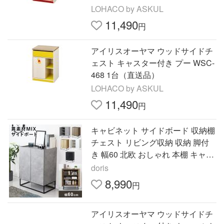
LOHACO by ASKUL
11,490
円
アイリスオーヤマ ウッドサイドチ
ェスト キャスター付き プー WSC-
468 1台（直送品）
LOHACO by ASKUL
11,490
円
キャビネット サイドボード 収納棚
チェスト リビング収納 収納 脚付
き 幅60 北欧 おしゃれ 本棚 キャビ
ネットヴェコニー60 ドリス
doris
8,990
円
アイリスオーヤマ ウッドサイドチ