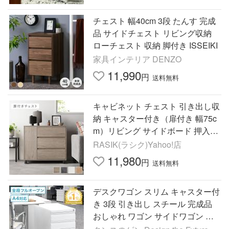
チェスト 幅40cm 3段 たんす 完成
品 サイドチェスト リビング収納
ローチェスト 収納 脚付き ISSEIKI
家具インテリア DENZO
11,990
円
送料無料
キャビネット チェスト 引き出し収
納 キャスター付き（扉付き 幅75c
m）リビング サイドボード 押入れ
タンス 衣類 組立品 Jorina ジョリ
RASIK(ラシク)Yahoo!店
ナ 送料無料
11,980
円
送料無料
デスクワゴン スリム キャスター付
き 3段 引き出し スチール 完成品
おしゃれ ワゴン サイドワゴン サ
イドチェスト