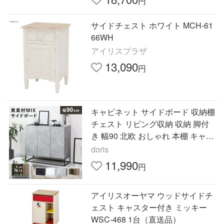
円
サイドチェスト ホワイト MCH-61
66WH
アイリスプラザ
13,090
円
キャビネット サイドボード 収納棚
チェスト リビング収納 収納 脚付
き 幅90 北欧 おしゃれ 本棚 キャビ
ネットヴェコニー90 ドリス
doris
11,990
円
アイリスオーヤマ ウッドサイドチ
ェスト キャスター付き ミッキー
WSC-468 1台（直送品）