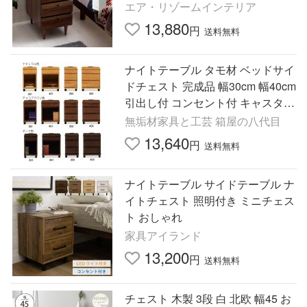
納付き 引き出し サイドチェスト
エア・リゾームインテリア
13,880
円
送料無料
ナイトテーブル タモ材 ベッドサイ
ドチェスト 完成品 幅30cm 幅40cm
引出し付 コンセント付 キャスター
付 爆買
無垢材家具と工芸 箱屋の八代目
13,640
円
送料無料
ナイトテーブル サイドテーブル ナ
イトチェスト 照明付き ミニチェス
ト おしゃれ
家具アイランド
13,200
円
送料無料
チェスト 木製 3段 白 北欧 幅45 お