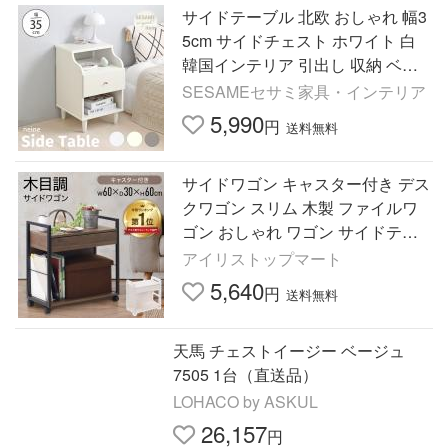
サイドテーブル 北欧 おしゃれ 幅3
5cm サイドチェスト ホワイト 白
韓国インテリア 引出し 収納 ベッ
ドサイド 寝室 ソファ リビング ミ
SESAMEセサミ家具・インテリア
ニ neine/NIN60-35T
5,990
円
送料無料
サイドワゴン キャスター付き デス
クワゴン スリム 木製 ファイルワ
ゴン おしゃれ ワゴン サイドテー
ブル サイドラック サイドチェスト
アイリストップマート
収納 A4 チェスト 新生活
5,640
円
送料無料
天馬 チェストイージー ベージュ
7505 1台（直送品）
LOHACO by ASKUL
26,157
円