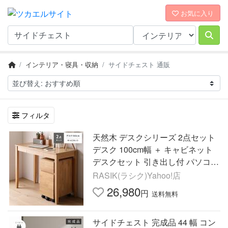
お気に入り
インテリア・寝具・収納
サイドチェスト 通販
フィルタ
天然木 デスクシリーズ 2点セット
デスク 100cm幅 ＋ キャビネット
デスクセット 引き出し付 パソコン
デスク サイドチェスト Keiju ケイ
RASIK(ラシク)Yahoo!店
ユ 送料無料
26,980
円
送料無料
サイドチェスト 完成品 44 幅 コン