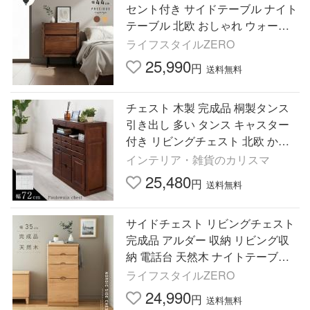
セント付き サイドテーブル ナイト
テーブル 北欧 おしゃれ ウォール
ナット ナチュラル シンプル コン
ライフスタイルZERO
パクト 天然木 収納
25,990
円
送料無料
チェスト 木製 完成品 桐製タンス
引き出し 多い タンス キャスター
付き リビングチェスト 北欧 かわ
いい シンプル 小物収納 収納ケー
インテリア・雑貨のカリスマ
ス 大容量 a4
25,480
円
送料無料
サイドチェスト リビングチェスト
完成品 アルダー 収納 リビング収
納 電話台 天然木 ナイトテーブル
北欧 おしゃれ スリム コンパクト
ライフスタイルZERO
24,990
円
送料無料