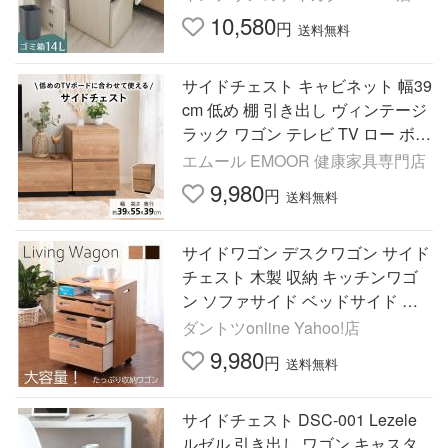
リム 木製
10,580
円
送料無料
サイドチェスト キャビネット 幅39
cm 低め 棚 引き出し ヴィンテージ
ラック ワゴン テレビ TV ロー ボー
ド AVラック オーディオ ゲーム 収
エムール EMOOR 健康家具専門店
納家具 北欧 エムール
9,980
円
送料無料
サイドワゴン デスクワゴン サイド
チェスト 木製 収納 キッチンワゴ
ン ソファサイド ベッドサイド ソ
ファ横 キャスター付 収納ラック
ダントツonline Yahoo!店
デスク下 両面 引き出し
9,980
円
送料無料
サイドチェスト DSC-001 Lezele
ルゼル 引き出し ワゴン キャスタ