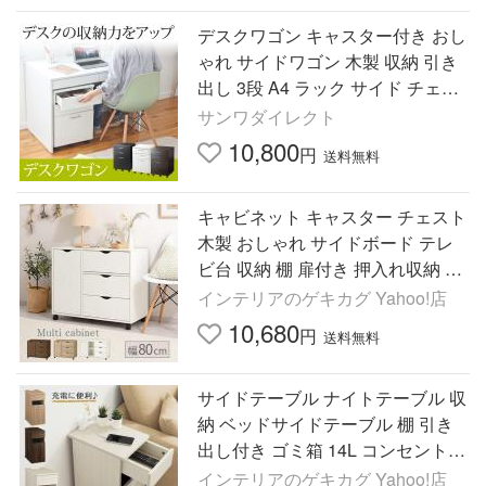
デスクワゴン キャスター付き おし
ゃれ サイドワゴン 木製 収納 引き
出し 3段 A4 ラック サイド チェス
ト デスクキャビネット ファイルワ
サンワダイレクト
ゴン 100-SNW017
10,800
円
送料無料
キャビネット キャスター チェスト
木製 おしゃれ サイドボード テレ
ビ台 収納 棚 扉付き 押入れ収納 引
き出し 3段 収納ラック 衣類 茶色
インテリアのゲキカグ Yahoo!店
白 北欧
10,680
円
送料無料
サイドテーブル ナイトテーブル 収
納 ベッドサイドテーブル 棚 引き
出し付き ゴミ箱 14L コンセント付
き おしゃれ サイドチェスト 棚 ス
インテリアのゲキカグ Yahoo!店