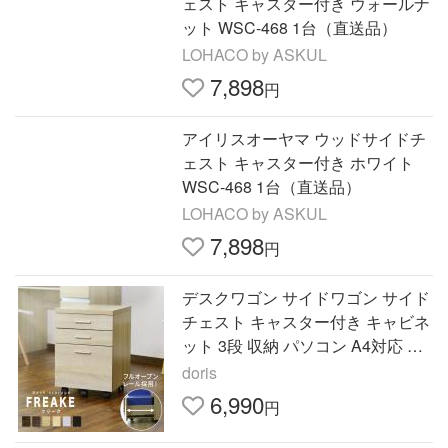
ェスト キャスター付き ウォールナ
ット WSC-468 1台（直送品）
LOHACO by ASKUL
7,898
円
アイリスオーヤマ ウッドサイドチ
ェスト キャスター付き ホワイト
WSC-468 1台（直送品）
LOHACO by ASKUL
7,898
円
デスクワゴン サイドワゴン サイド
チェスト キャスター付き キャビネ
ット 3段 収納 パソコン A4対応 フ
リーク 北欧 プレゼント ドリス
doris
6,990
円