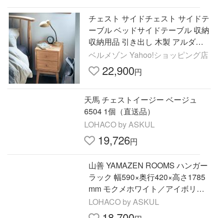
チェスト サイドチェスト サイドテ
ーブル ベッドサイドテーブル 収納
収納用品 引き出し 木製 アルダー
材 おしゃれ 寝室 リビング ソファ
ベルメゾン Yahoo!ショッピング店
横 ベッドサイド
22,900
円
天馬 チェストイージー ベージュ
6504 1個（直送品）
LOHACO by ASKUL
19,726
円
山善 YAMAZEN ROOMS ハンガー
ラック 幅590×奥行420×高さ1785
mm モクメホワイト／アイボリー
RSH-W(GWH/IV) 1台（直送品）
LOHACO by ASKUL
18,700