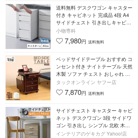
送料無料 デスクワゴン キャスター
付き キャビネット 完成品 4段 A4
サイドチェスト 引き出しキャビネ
ット 引き出し ファイル 収納 書類
小物専科
収納 霜山 爆買
7,980
円
送料無料
ベッドサイドテーブル おすすめ コ
ンセント付き ナイトテーブル 天然
木製 ソファ チェスト おしゃれ 引
き出し マガジンラック キャスター
タックオンライン ヤフー店
ベッドワゴン 倉出し
7,870
円
送料無料
サイドチェスト キャスター キャビ
ネット デスクワゴン 3段 サイドワ
ゴン 引き出し シンプル 北欧 木製
デスク下 整理整頓 A4サイズ 収納
インテリアのゲキカグ Yahoo!店