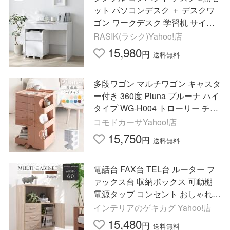
ット パソコンデスク ＋ デスクワ
ゴン ワークデスク 学習机 サイド
チェスト Mokr モクル 送料無料
RASIK(ラシク)Yahoo!店
15,980
円
送料無料
多段ワゴン マルチワゴン キャスタ
ー付き 360度 Pluna プルーナ ハイ
タイプ WG-H004 トローリー チェ
スト くすみカラー サイドラック
コモドカーサYahoo!店
韓国風 コスメ収納 宮武
15,750
円
送料無料
電話台 FAX台 TEL台 ルーター フ
ァックス台 収納ボックス 可動棚
電源タップ コンセント おしゃれ
サイドチェスト マルチラック イン
インテリアのゲキカグ Yahoo!店
テリア 60cm
15,480
円
送料無料