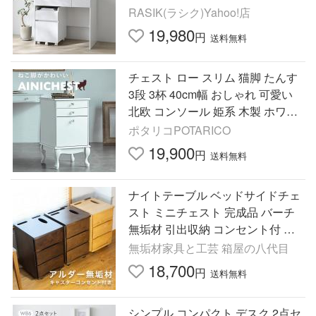
ク 学習机 サイドチェスト Mokr モ
RASIK(ラシク)Yahoo!店
クル 送料無料
19,980
円
送料無料
チェスト ロー スリム 猫脚 たんす
3段 3杯 40cm幅 おしゃれ 可愛い
北欧 コンソール 姫系 木製 ホワイ
ト 白 アイニサイドチェスト
ポタリコPOTARICO
19,900
円
送料無料
ナイトテーブル ベッドサイドチェ
スト ミニチェスト 完成品 バーチ
無垢材 引出収納 コンセント付 ス
マホスタンド付 ティッシュケース
無垢材家具と工芸 箱屋の八代目
付 幅35cm BENRI 爆買
18,700
円
送料無料
シンプル コンパクト デスク 2点セ