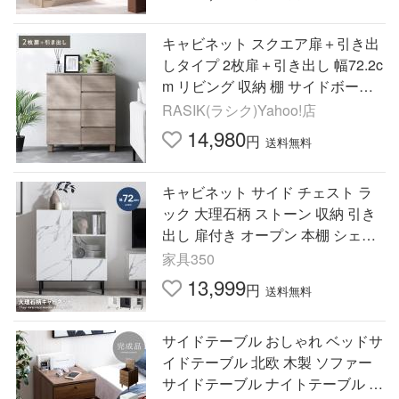
キャビネット スクエア扉＋引き出
しタイプ 2枚扉＋引き出し 幅72.2c
m リビング 収納 棚 サイドボード
タンス チェスト 配線穴付 組立品
RASIK(ラシク)Yahoo!店
Sorelle ソレル 送料無料
14,980
円
送料無料
キャビネット サイド チェスト ラ
ック 大理石柄 ストーン 収納 引き
出し 扉付き オープン 本棚 シェル
フ 可動棚 リビング デスク ディス
家具350
プレイ コンパクト
13,999
円
送料無料
サイドテーブル おしゃれ ベッドサ
イドテーブル 北欧 木製 ソファー
サイドテーブル ナイトテーブル 収