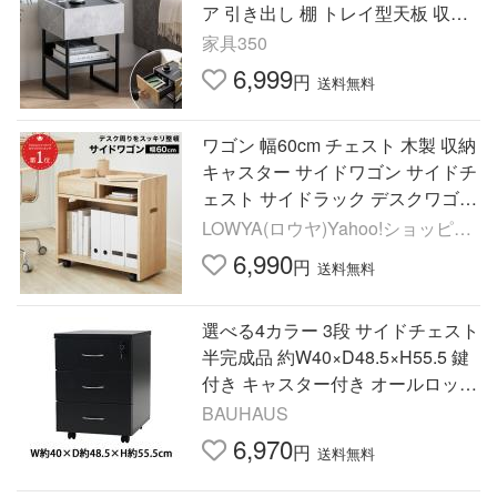
ア 引き出し 棚 トレイ型天板 収納
付き ナイト ミニ 幅35 ベッドサイ
家具350
ド ソファサイド
6,999
円
送料無料
ワゴン 幅60cm チェスト 木製 収納
キャスター サイドワゴン サイドチ
ェスト サイドラック デスクワゴン
収納チェスト オープン ナチュラル
LOWYA(ロウヤ)Yahoo!ショッピン
隙間
グ店
6,990
円
送料無料
選べる4カラー 3段 サイドチェスト
半完成品 約W40×D48.5×H55.5 鍵
付き キャスター付き オールロック
サイドキャビネット サイドワゴン
BAUHAUS
デスクワゴン チェスト
6,970
円
送料無料