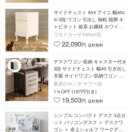
サイドチェスト Aini アイニ 幅40c
m 3段 ワゴン 引出し 袖机 猫脚 キ
ャビネット 姫系 お嬢様 ホワイト
白 アンティーク レトロ 可愛い お
コモドカーサYahoo!店
しゃれ 北欧風 スリム
22,090
円
送料無料
デスクワゴン 収納 キャスター付き
3段 サイドチェスト 幅40 引き出し
木製 サイドワゴン 収納ワゴン デ
スク下 コンクリート調 おしゃれ
家具のホンダ ヤフー店
学習机 机 書類 小物
1％OFF (197円引き)
19,503
円
送料無料
シンプル コンパクト デスク 3点セ
ット パソコンデスク ＋ デスクワ
ゴン ＋ 卓上シェルフ ワークデス