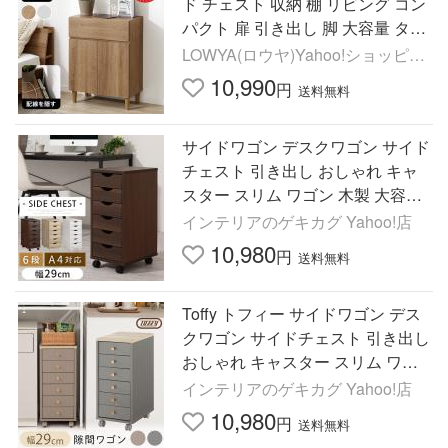
ド チェスト 収納 棚 リビング コン
パクト 扉 引き出し 脚 大容量 タン
ス ラック ルーター 木製 コンセン
LOWYA(ロウヤ)Yahoo!ショッピン
トタップ
グ店
10,990
円
送料無料
サイドワゴン デスクワゴン サイド
チェスト 引き出し おしゃれ キャ
スター スリム ワゴン 木製 大容量
6段 A4 デスク下 収納 書類 文房具
インテリアのゲキカグ Yahoo!店
白 茶
10,980
円
送料無料
Toffy トフィー サイドワゴン デス
クワゴン サイドチェスト 引き出し
おしゃれ キャスター スリム ワゴ
ン 木製 大容量 6段 A4 デスク下 収
インテリアのゲキカグ Yahoo!店
納 書類 文房具
10,980
円
送料無料