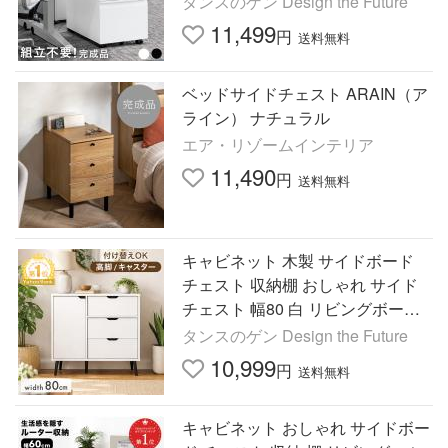
タンスのゲン Design the Future
11,499
円
送料無料
ベッドサイドチェスト ARAIN（ア
ライン） ナチュラル
エア・リゾームインテリア
11,490
円
送料無料
キャビネット 木製 サイドボード
チェスト 収納棚 おしゃれ サイド
チェスト 幅80 白 リビングボード
北欧 扉 引き出し 収納 大容量 キャ
タンスのゲン Design the Future
スター 扉付き
10,999
円
送料無料
キャビネット おしゃれ サイドボー