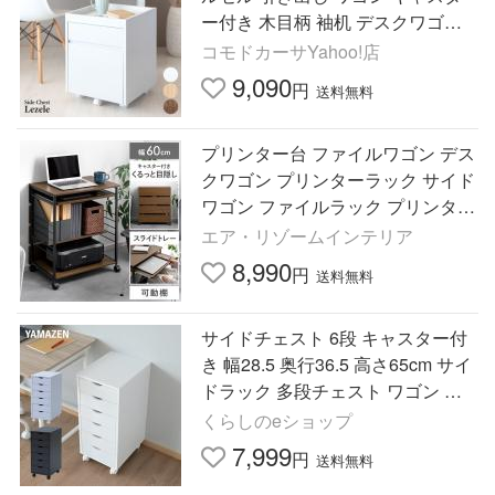
ー付き 木目柄 袖机 デスクワゴン
デスク横 ベッドサイド モダン 北
コモドカーサYahoo!店
欧 A4ファイル 収納 新生活
9,090
円
送料無料
プリンター台 ファイルワゴン デス
クワゴン プリンターラック サイド
ワゴン ファイルラック プリンター
ワゴン プリンター台 キャスター
エア・リゾームインテリア
サイドチェスト
8,990
円
送料無料
サイドチェスト 6段 キャスター付
き 幅28.5 奥行36.5 高さ65cm サイ
ドラック 多段チェスト ワゴン 引
き出し キャスター 木製 収納 デス
くらしのeショップ
ク サイド 小物 山善
7,999
円
送料無料