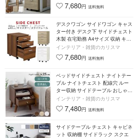
書類
7,680
円
送料無料
デスクワゴン サイドワゴン キャス
ター付き デスク下 サイドチェスト
木製 在宅勤務 A4サイズ 収納 キャ
ビネット 整理整頓 新生活 引き出
インテリア・雑貨のカリスマ
し シンプル
7,680
円
送料無料
ベッドサイドチェスト ナイトテー
ブル ナイトチェスト 配線穴 ルー
ター収納 サイドテーブル おしゃれ
ベッドサイドテーブル 収納 和室
インテリア・雑貨のカリスマ
北欧 レトロ
7,480
円
送料無料
サイドテーブル チェスト キャビネ
ット 収納棚 サイドラック スクエ