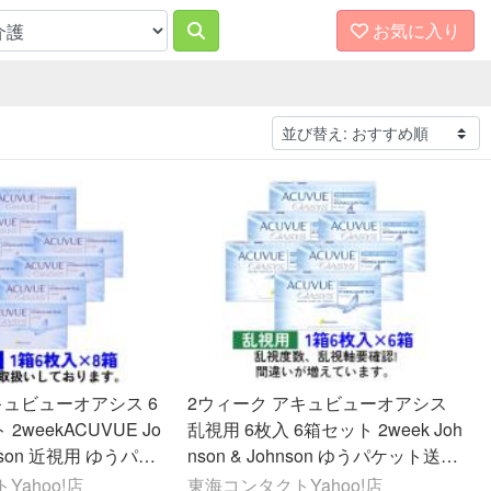
お気に入り
ュビューオアシス 6
2ウィーク アキュビューオアシス
2weekACUVUE Jo
乱視用 6枚入 6箱セット 2week Joh
hnson 近視用 ゆうパケ
nson & Johnson ゆうパケット送料
無料
ahoo!店
東海コンタクトYahoo!店