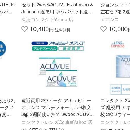
UE Jo
セット 2weekACUVUE Johnson &
ジョンソン・
 ゆうパケ
Johnson 近視用 ゆうパケット送料
左右各2箱 2週間 2week ソフト コ
無料
ンタクトレンズ
東海コンタクトYahoo!店
メアシス
無料
10,400
10,000
円
送料無料
たり2,
遠近両用 2ウィーク アキュビュー
コンタクト 2
ウィークア
オアシス マルチフォーカル 6枚入
ズ 乱視用 ア
方箋提
2箱 2週間使い捨て 2week ACUVU
枚 2箱 2ウィ
E OASYS 2週間交換 コンタクトレ
VUE OASYS
コンタクトレンズOculusYahoo!店
コンタクトレン
ンズ 終日装用 ポスト投函
2％OFF (180円引き)