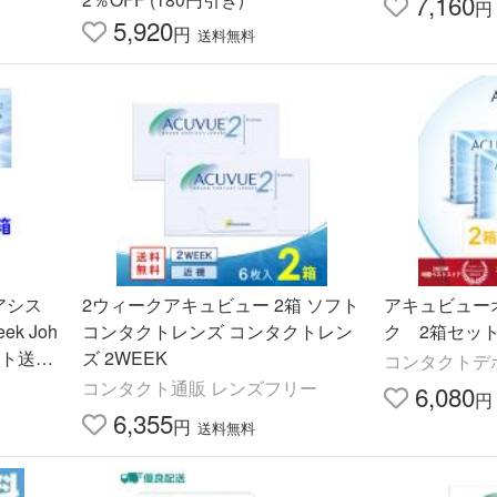
7,160
円
5,920
円
送料無料
アシス
2ウィークアキュビュー 2箱 ソフト
アキュビュー
k Joh
コンタクトレンズ コンタクトレン
ク 2箱セット
ケット送料
ズ 2WEEK
コンタクトデポY
コンタクト通販 レンズフリー
6,080
円
6,355
円
送料無料