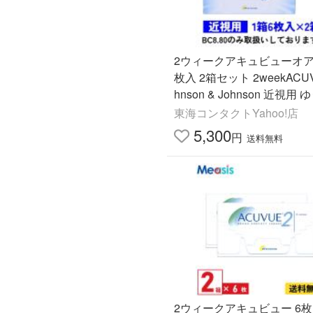
2ウィークアキュビューオア
枚入 2箱セット 2weekACUV
hnson & Johnson 近視用
ット送料無料
東海コンタクトYahoo!店
5,300
円
送料無料
2ウィークアキュビュー 6枚