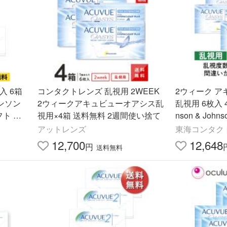
入 6箱
コンタクトレンズ 乱視用 2WEEK
2ウィーク 
ンソン
2ウィークアキュビューオアシス乱
乱視用 6枚入 4
視用×4箱 送料無料 2週間使い捨て
nson & Jo
用 送料
無料
アットレンズ
東海コンタクトY
12,700
12,648
円
送料無料