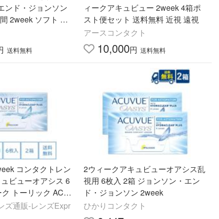
エンド・ジョンソン
ィークアキュビュー 2week 4箱ポ
スト便セット 送料無料 近視 遠視
 近視用 遠視用 送料
アースコンタクト
10,000
円
円
送料無料
送料無料
week コンタクトレン
2ウィークアキュビューオアシス乱
キュビューオアシス 6
視用 6枚入 2箱 ジョンソン・エン
ーク トーリック ACU
ド・ジョンソン 2week
 UVカット
ズ通販-レンズExpr
ひかりコンタクト