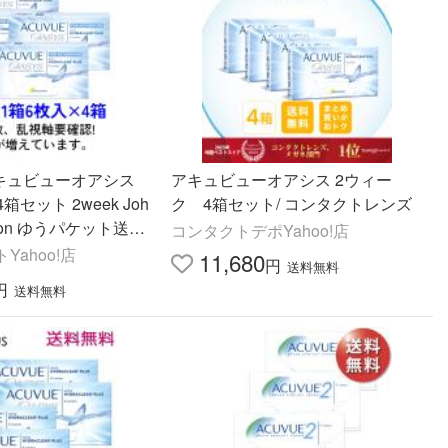
アキュビューオアシス
アキュビューオアシス 2ウィー
箱セット 2week Joh
ク 4箱セット/ コンタクトレンズ
hnson ゆうパケット送料
コンタクトデポYahoo!店
ahoo!店
11,680
円
送料無料
円
送料無料