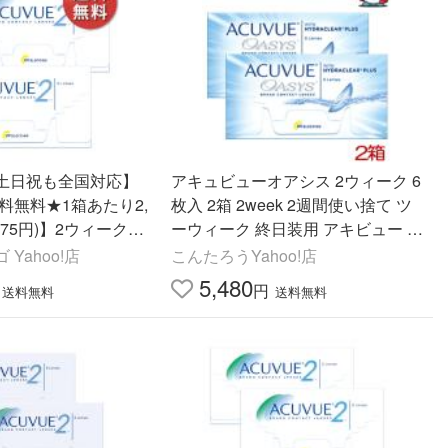
土日祝も全国対応】
アキュビューオアシス 2ウィーク 6
料無料★1箱あたり2,
枚入 2箱 2week 2週間使い捨て ツ
,775円)】2ウィークア
ーウィーク 終日装用 アキビュー ポ
箱セット
スト投函 ポイント利用
Yahoo!店
こんたろうYahoo!店
5,480
円
送料無料
送料無料