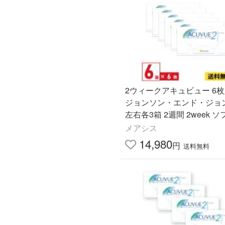
2ウィークアキュビュー 6枚
ジョンソン・エンド・ジョ
左右各3箱 2週間 2week ソフト コ
ンタクトレンズ 近視用 遠視
メアシス
無料
14,980
円
送料無料