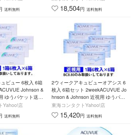
18,504
円
円
送料無料
送料無料
ュビュー 6枚入 6箱
2ウィークアキュビューオアシス 6
CUVUE Johnson &
枚入 6箱セット 2weekACUVUE Jo
近視用 ゆうパケット送料
hnson & Johnson 近視用 ゆうパケ
ット送料無料
ahoo!店
東海コンタクトYahoo!店
15,420
円
円
送料無料
送料無料