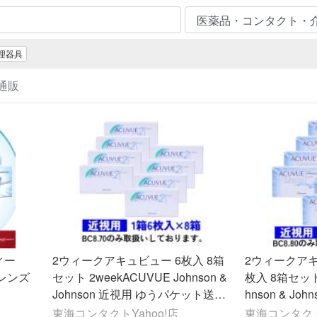
理器具
通販
ィー
2ウィークアキュビュー 6枚入 8箱
2ウィークアキ
レンズ
セット 2weekACUVUE Johnson &
枚入 8箱セット 
Johnson 近視用 ゆうパケット送料
hnson & Jo
無料
ット送料無料
東海コンタクトYahoo!店
東海コンタクトY