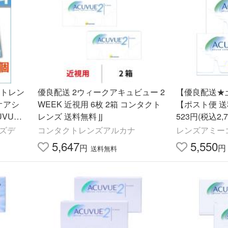
クトレン
優良配送 2ウィークアキュビュー 2
【優良配送★
オアシ
WEEK 近視用 6枚 2箱 コンタクト
【ポスト便 送
VUE O
レンズ 送料無料 jj
523円(税込2
キュビュー 2
ズデ
コンタクトレンズアルカナ
レンズアミーゴ 
5,647
5,550
円
円
送料無料