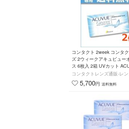
コンタクト 2week コンタ
ズ 2ウィークアキュビュー
ス 6枚入 2箱 UVカット ACU
ASYS
コンタクトレンズ通販-レン
5,700
円
送料無料