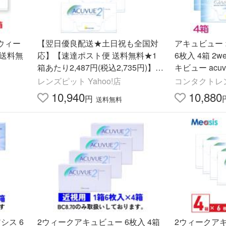
2ウィー
【翌日優良配送★土日祝も全国対
アキュビュー 
 送料無
応】【速達ポスト便 送料無料★1
6枚入 4箱 2
箱あたり2,487円(税込2,735円)】2
キビュー acuv
ウィークアキュビュー 4箱セット
レンズピット Yahoo!店
コンタクトレンズ
10,940
10,880
円
送料無料
シス 6
2ウィークアキュビュー 6枚入 4箱
2ウィークアキ