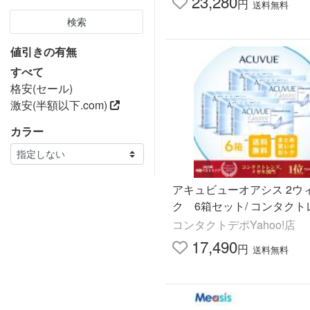
23,280
円
送料無料
検索
値引きの有無
すべて
格安(セール)
激安(半額以下.com)
カラー
アキュビューオアシス 2ウ
ク 6箱セット/ コンタクト
コンタクトデポYahoo!店
17,490
円
送料無料