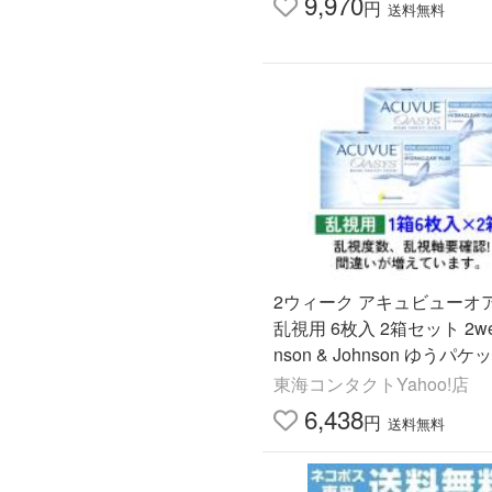
9,970
円
送料無料
2ウィーク アキュビューオ
乱視用 6枚入 2箱セット 2wee
nson & Johnson ゆうパ
無料
東海コンタクトYahoo!店
6,438
円
送料無料