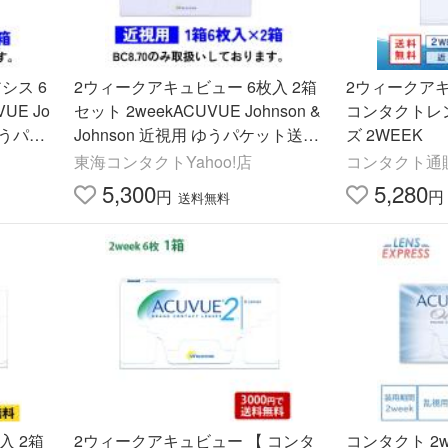
シス 6
2ウィークアキュビュー 6枚入 2箱
2ウィークアキ
UE Jo
セット 2weekACUVUE Johnson &
コンタクトレ
 ゆうパケ
Johnson 近視用 ゆうパケット送料
ズ 2WEEK
無料
東海コンタクトYahoo!店
コンタクト通
5,300
5,280
円
円
送料無料
入 2箱
2ウィークアキュビュー 【 コンタ
コンタクト 2