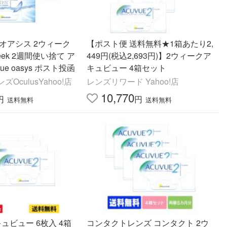
オアシス 2ウィーク
【ポスト便 送料無料★1箱あたり2,
week 2週間使い捨て ア
449円(税込2,693円)】2ウィークア
ue oasys ポスト投函
キュビュー 4箱セット
OculusYahoo!店
レンズリワード Yahoo!店
10,770
円
円
送料無料
送料無料
ュビュー 6枚入 4箱
コンタクトレンズ コンタクト 2ウ