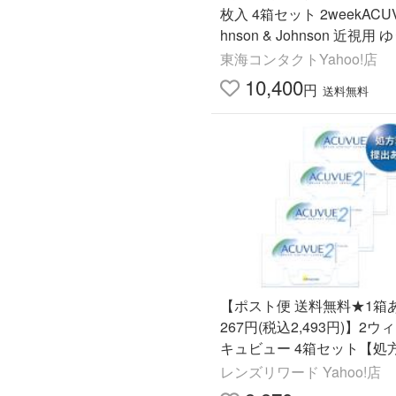
枚入 4箱セット 2weekACUV
hnson & Johnson 近視用
ット送料無料
東海コンタクトYahoo!店
10,400
円
送料無料
【ポスト便 送料無料★1箱あ
267円(税込2,493円)】2
キュビュー 4箱セット【処
出】
レンズリワード Yahoo!店