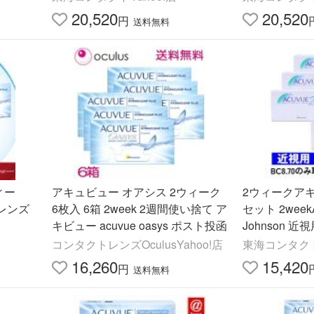
20,520
20,520
円
送料無料
ィー
アキュビュー オアシス 2ウィーク
2ウィークアキ
レンズ
6枚入 6箱 2week 2週間使い捨て ア
セット 2weekA
キビュー acuvue oasys ポスト投函
Johnson 
無料
コンタクトレンズOculusYahoo!店
東海コンタクトY
16,260
15,420
円
送料無料