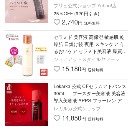
ト利用
プリュ公式ショップ Yahoo!店
25％OFF (920円引き)
2,740
円
送料無料
セラミド 美容液 高保湿 敏感肌 乾
燥肌 日焼け後 夜用 スキンケア う
るおいケア セラミド美容液 爆買
ビーバンジョア
ジョアアットスタイルヤフーシ
15,180
円
送料無料
Lekarka 公式 CFセラムアドバンス
30mL ｜ ブースター美容液 美容液
導入美容液 APPS フラーレン アス
コルビン酸 ビタミンC 保湿 乾燥肌
レカルカ公式ショップ
敏感肌 くすみ 透明感
14,850
円
送料無料