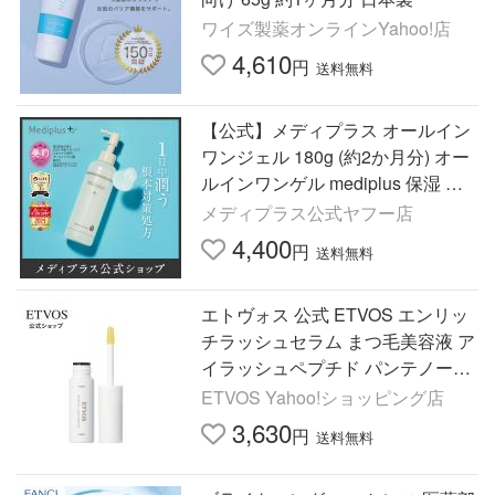
ワイズ製薬オンラインYahoo!店
4,610
円
送料無料
【公式】メディプラス オールイン
ワンジェル 180g (約2か月分) オー
ルインワンゲル mediplus 保湿 乾
燥肌 敏感肌 ビタミンC 美容液 乳
メディプラス公式ヤフー店
液 メンズ レディース
4,400
円
送料無料
エトヴォス 公式 ETVOS エンリッ
チラッシュセラム まつ毛美容液 ア
イラッシュペプチド パンテノール
ビオチノイルトリペプチド-1 保湿
ETVOS Yahoo!ショッピング店
保護 敏感肌 日本製
3,630
円
送料無料