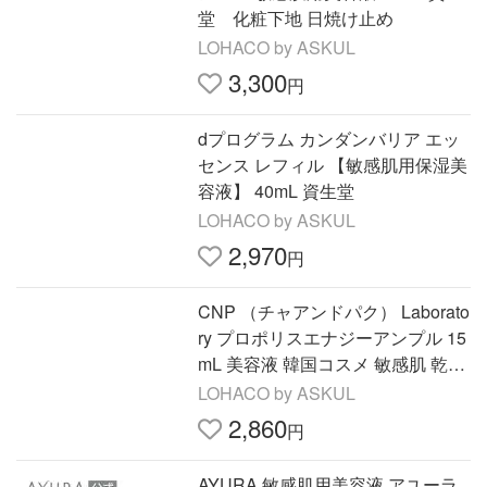
堂 化粧下地 日焼け止め
LOHACO by ASKUL
3,300
円
dプログラム カンダンバリア エッ
センス レフィル 【敏感肌用保湿美
容液】 40mL 資生堂
LOHACO by ASKUL
2,970
円
CNP （チャアンドパク） Laborato
ry プロポリスエナジーアンプル 15
mL 美容液 韓国コスメ 敏感肌 乾燥
肌 DHOLIC FBL
LOHACO by ASKUL
2,860
円
AYURA 敏感肌用美容液 アユーラ