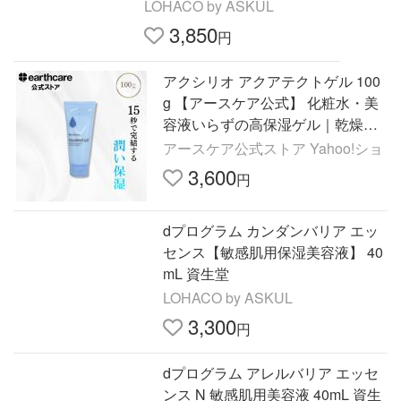
LOHACO by ASKUL
3,850
円
アクシリオ アクアテクトゲル 100
g 【アースケア公式】 化粧水・美
容液いらずの高保湿ゲル｜乾燥・
敏感肌・毛穴・シミ対策に エタノ
アースケア公式ストア Yahoo!ショ
ール不使用
3,600
円
dプログラム カンダンバリア エッ
センス【敏感肌用保湿美容液】 40
mL 資生堂
LOHACO by ASKUL
3,300
円
dプログラム アレルバリア エッセ
ンス N 敏感肌用美容液 40mL 資生