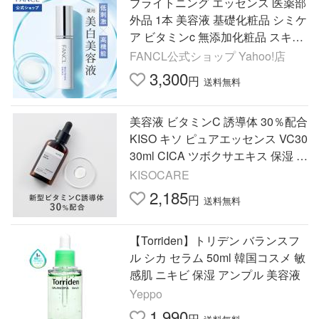
ブライトニング エッセンス 医薬部
外品 1本 美容液 基礎化粧品 シミケ
ア ビタミンc 無添加化粧品 スキン
ケア 肌ケア 敏感肌 ファンケル FA
FANCL公式ショップ Yahoo!店
NCL 公式
3,300
円
送料無料
美容液 ビタミンC 誘導体 30％配合
KISO キソ ピュアエッセンス VC30
30ml CICA ツボクサエキス 保湿 乾
燥 ツヤ くすみ 乾燥肌 敏感肌 国産
KISOCARE
日本製 No.034
2,185
円
送料無料
【Torriden】トリデン バランスフ
ル シカ セラム 50ml 韓国コスメ 敏
感肌 ニキビ 保湿 アンプル 美容液
Yeppo
1,990
円