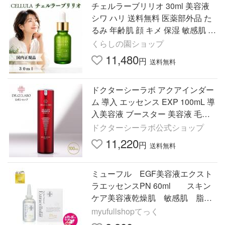
チェルラーブリリオ 30ml 美容液
シワ ハリ 送料無料 医薬部外品 た
るみ 年齢肌 顔 キメ 保湿 敏感肌 乾
燥肌 導入美容液 美肌
くらしの園ショップ
11,480
円
送料無料
ドクターシーラボ アクアインダー
ム 導入 エッセンス EXP 100mL 導
入美容液 ブースター 美容液 毛穴
透明感 保湿 乾燥 紫外線 敏感肌 サ
ドクターシーラボ公式ショップ
ポート セラム
11,220
円
送料無料
ミューフル EGF美容液エクスト
ラエッセンスPN 60ml スキン
ケア美容液乾燥肌 敏感肌 脂性
肌 myufull
myufullshopてっく