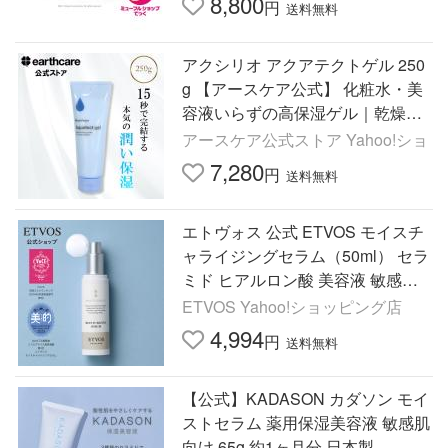
8,800
円
送料無料
アクシリオ アクアテクトゲル 250
g 【アースケア公式】 化粧水・美
容液いらずの高保湿ゲル｜乾燥・
敏感肌・毛穴・シミ対策に エタノ
アースケア公式ストア Yahoo!ショ
ール不使用
7,280
円
送料無料
エトヴォス 公式 ETVOS モイスチ
ャライジングセラム（50ml） セラ
ミド ヒアルロン酸 美容液 敏感肌
乾燥肌 保湿 スキンケア ヒト型セ
ETVOS Yahoo!ショッピング店
ラミド 保湿美容液
4,994
円
送料無料
【公式】KADASON カダソン モイ
ストセラム 薬用保湿美容液 敏感肌
向け 65g 約1ヶ月分 日本製