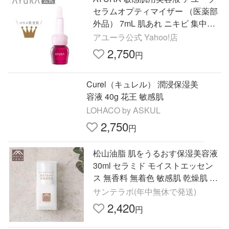
セラムオプティマイザー （医薬部
外品） 7mL 肌あれ ニキビ 集中ケ
ア 薬用美容液 無添加 オイルフリ
アユーラ公式 Yahoo!店
ー 爆買
2,750
円
Curel（キュレル） 潤浸保湿美
容液 40g 花王 敏感肌
LOHACO by ASKUL
2,750
円
松山油脂 肌をうるおす保湿美容液
30ml セラミド モイストエッセン
ス 無香料 無着色 敏感肌 乾燥肌 ハ
リ 美容液 保湿 Mマーク
サンテラボ(年中無休で発送)
2,420
円