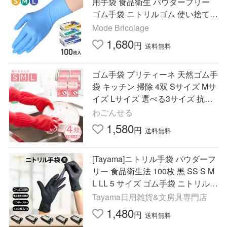
用手袋 食品衛生 パウダーフリー
ゴム手袋 ニトリルゴム 使い捨て手
袋 食品加工 調理 介護 レジン 爆買
Mode Bricolage
1,680
円
送料無料
ゴム手袋 プリティーネ 天然ゴム手
袋 キッチン 掃除 4双 Sサイズ Mサ
イズ Lサイズ 選べる3サイズ 抗菌
加工 サステナブル素材 爆買
わごんせる
1,580
円
送料無料
[Tayama]ニトリル手袋 パウダーフ
リー 食品衛生法 100枚 黒 SS S M
L LL 5 サイズ ゴム手袋 ニトリルグ
ローブ ブラック 極薄 使い捨て手
Tayama日用雑貨&文房具専門店
袋 粉なし
1,480
円
送料無料