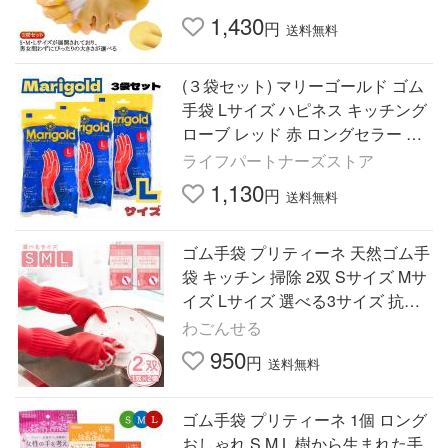
れ防
1,430
円
送料無料
(３袋セット) マリーゴールド ゴム
手袋 Lサイズ ハピネス キッチング
ローブ レッド 赤 ロングセラー 手
袋 天然ゴム Marigold オカモト L 3
ライフパートナーズストア
双
1,130
円
送料無料
ゴム手袋 プリティーネ 天然ゴム手
袋 キッチン 掃除 2双 Sサイズ Mサ
イズ Lサイズ 選べる3サイズ 抗菌
加工 サステナブル素材
わごんせる
950
円
送料無料
ゴム手袋 プリティーネ 1個 ロング
おしゃれ S M L 樹から生まれた手