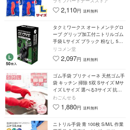
ライフパートナーズストア
2,110
円
送料無料
タクミワークス オートメンテグロ
ーブ グリップ加工付ニトリルゴム
手袋 Lサイズ ブラック 粉なし 50
枚入 代引不可
リコメン堂
2,097
円
送料無料
ゴム手袋 プリティーネ 天然ゴム手
袋 キッチン 掃除 5双 Sサイズ Mサ
イズ Lサイズ 選べる3サイズ 抗菌
加工 サステナブル素材
わごんせる
1,880
円
送料無料
ニトリル手袋 青 100枚 S/M/L 作業