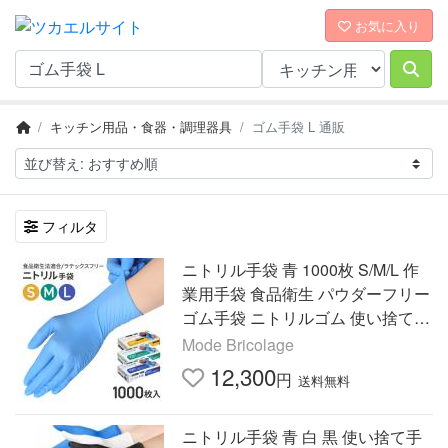
お気に入り
キッチン用品・食器・調理器具
ゴム手袋 L 通販
フィルタ
ニトリル手袋 青 1000枚 S/M/L 作
業用手袋 食品衛生 パウダーフリー
ゴム手袋 ニトリルゴム 使い捨て手
袋 食品加工 調理 介護 爆買
Mode Bricolage
12,300
円
送料無料
ニトリル手袋 青 白 黒 使い捨て手