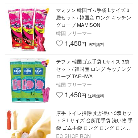
マミソン 韓国ゴム手袋 Lサイズ 3
袋セット / 韓国産 ロング キッチン
グローブ MAMISON
韓国 フリーマー
1,450
円
送料無料
テファ 韓国ゴム手袋 Lサイズ 3袋
セット / 韓国産 ロング キッチング
ローブ TAEHWA
韓国 フリーマー
1,450
円
送料無料
厚手 トイレ掃除 丈が長い 3双セッ
ト S-Lサイズ 台所用手袋 洗い物 手
袋 ゴム手袋 ロング ロング ロング
スリーブ 洗車 食器洗い手袋 手荒
EC SHOP RON