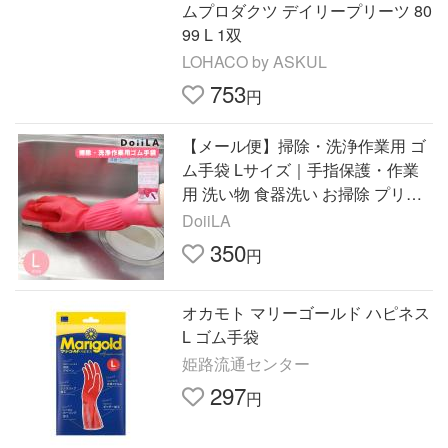
ムプロダクツ デイリープリーツ 80
99 L 1双
LOHACO by ASKUL
753
円
【メール便】掃除・洗浄作業用 ゴ
ム手袋 Lサイズ｜手指保護・作業
用 洗い物 食器洗い お掃除 プリテ
ィーネ 904-l
DoiiLA
350
円
オカモト マリーゴールド ハピネス
L ゴム手袋
姫路流通センター
297
円