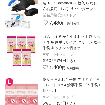
袋 100/300/500/1000枚入 粉なし
左右兼用 ゴム手袋 パウダーフリー
S/M/L/XLサイズ 複合ニトリルゴム
業務用製品卸ストア
手袋 ニトリル
7,480
円
送料無料
ゴム手袋 樹から生まれた手袋 リッ
チネ 中厚手 Lサイズ グリーン 炊事
手袋 キッチン 5個セット
Aマートeショップ
5％OFF (74円引き)
1,400
円
送料無料
樹から生まれた手袋 プリティーネ
L レッド 9724 炊事手袋 ゴム手袋 3
個セット
Aマートeショップ
5％OFF (57円引き)