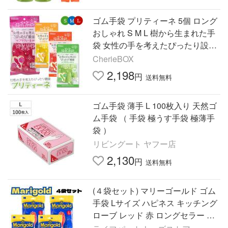
ゴム手袋 プリティーネ 5個 ロング
おしゃれ S M L 樹から生まれた手
袋 女性の手を考えたぴったり設計
ダンロップ ホームプロダクツ かわ
CherieBOX
いい キッチン ゴム …
2,198
円
送料無料
ゴム手袋 薄手 L 100枚入り 天然ゴ
ム手袋 （ 手袋 極うす手袋 極薄手
袋 ）
リビングート ヤフー店
2,130
円
送料無料
(４袋セット) マリーゴールド ゴム
手袋 Lサイズ ハピネス キッチング
ローブ レッド 赤 ロングセラー 手
袋 天然ゴム オカモト L 4双