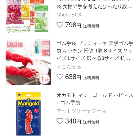
袋 女性の手を考えたぴったり設計
ダンロップ ホームプロダクツ かわ
CherieBOX
いい キッチン ゴム …
798
円
送料無料
ゴム手袋 プリティーネ 天然ゴム手
袋 キッチン 掃除 1双 Sサイズ Mサ
イズ Lサイズ 選べる3サイズ 抗菌
加工 サステナブル素材 爆買
わごんせる
638
円
送料無料
オカモト マリーゴールド ハピネス
L ゴム手袋
アットツリーヤフー店
340
円
送料無料