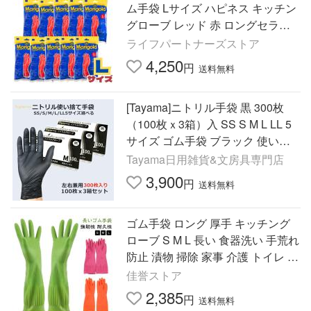
ム手袋 Lサイズ ハピネス キッチン
グローブ レッド 赤 ロングセラー
手袋 天然ゴム オカモト L 10双
ライフパートナーズストア
4,250
円
送料無料
[Tayama]ニトリル手袋 黒 300枚
（100枚ｘ3箱）入 SS S M L LL 5
サイズ ゴム手袋 ブラック 使い捨
て手袋 食品衛生法適応 パウダーフ
Tayama日用雑貨&文房具専門店
リー 粉なし 薄手
3,900
円
送料無料
ゴム手袋 ロング 厚手 キッチング
ローブ S M L 長い 食器洗い 手荒れ
防止 漬物 掃除 家事 介護 トイレ 作
業用 洗車 除菌作業 ア
佳誉ストア
2,385
円
送料無料