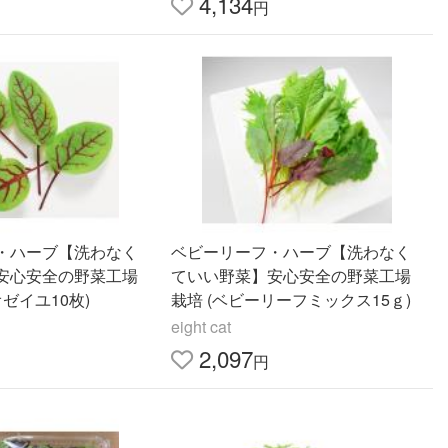
4,134
円
・ハーブ【洗わなく
ベビーリーフ・ハーブ【洗わなく
安心安全の野菜工場
ていい野菜】安心安全の野菜工場
オゼイユ10枚)
栽培 (ベビーリーフミックス15ｇ)
eight cat
2,097
円