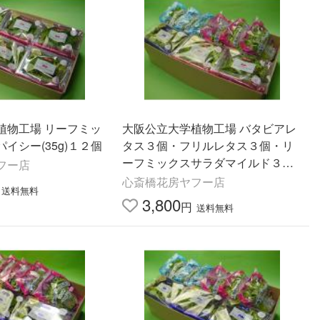
植物工場 リーフミッ
大阪公立大学植物工場 バタビアレ
イシー(35g)１２個
タス３個・フリルレタス３個・リ
ーフミックスサラダマイルド３
フー店
個・リーフミックスサラダスパイ
心斎橋花房ヤフー店
送料無料
シー３個
3,800
円
送料無料