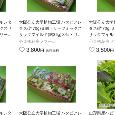
ルレタ
大阪公立大学植物工場 バタビアレ
大阪公立大学
ックスサ
タス(約70g)６個・リーフミックス
タス(約70g
・リーフ
サラダマイルド(約35g)３個・リー
サラダマイルド(
35g)
フミックスサラダスパイシー(約35
心斎橋花房ヤフー店
心斎橋花房ヤ
g)３個
3,800
3,800
円
円
送料無料
ルレタ
大阪公立大学植物工場 バタビアレ
山形県産ベビ