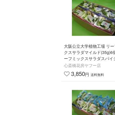
大阪公立大学植物工場 リー
クスサラダマイルド(35g)6
ーフミックスサラダスパイシ
g)6個
心斎橋花房ヤフー店
3,850
円
送料無料