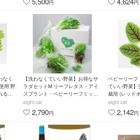
5,500
4,624
円
円
わなく
【洗わなくていい野菜】お得なサ
ベビーリーフ
使用 野
ラダセットM リーフレタス・アイ
ていい野菜】
れるだ
スプラント・ベビーリーフミック
栽培 (レッド
ーフレ
ス・おすすめパック入り 自社クリ
eight cat
eight cat
ーンルーム栽培 直送
2,790
2,142
円
円