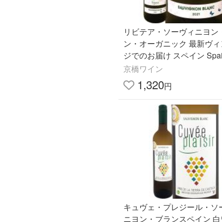
リビテア・ソーヴィニヨン
ン・オーガニック 最新ヴィ
ジでのお届け スペイン Spai
イン wine 750ml 辛口 オ
京橋ワイン
ク 有機栽培 認証 自然派
1,320
円
キュヴェ・プレジール・ソ
ニヨン・ブランスペイン 白