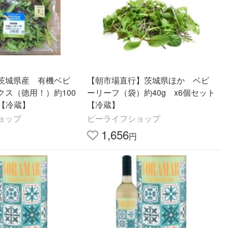
茨城県産 有機ベビ
【朝市場直行】茨城県ほか ベビ
クス（徳用！）約100
ーリーフ（袋）約40g x6個セット
ト【冷蔵】
【冷蔵】
ョップ
ビーライフショップ
1,656
円