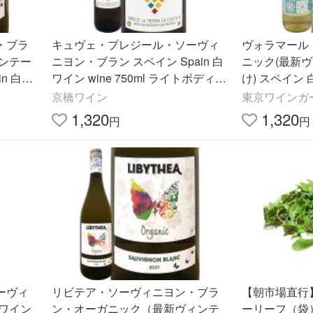
・ブラ
キュヴェ・プレジール・ソーヴィ
ヴォラマール
ンテー
ニヨン・ブラン スペイン Spain 白
ニック(最新
n 白ワ
ワイン wine 750ml ライトボディ
け) スペイン 
ーガニッ
オーガニック 有機栽培 認証 自然派
マカベオ ビウ
京橋ワイン
東京ワインガ
ラマンチャ ソーヴィニ
レケナ バレン
1,320
1,320
円
円
ーヴィ
リビテア・ソーヴィニヨン・ブラ
【朝市場直行
ワイン
ン・オーガニック（最新ヴィンテ
ーリーフ（袋）