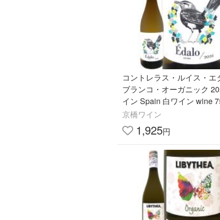
コントレラス・ルイス・エ
ブランコ・オーガニック 202
イン Spain 白ワイン wine 7
口 有機 自然派 ビオロジッ
京橋ワイン
EU CAAE アンダルシア
1,925
円