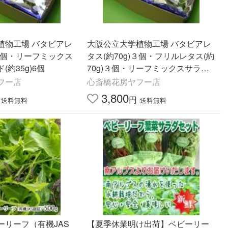
植物工場 バタビアレ
大阪公立大学植物工場 バタビアレ
)６個・リーフミックス
タス(約70g)３個・フリルレタス(約
約35g)6個
70g)３個・リーフミックスサラダ
マイルド(約35g)６個入り
フー店
心斎橋花房ヤフー店
3,800
円
送料無料
送料無料
ーリーフ（有機JAS
【夏季休業明け出荷】ベビーリー