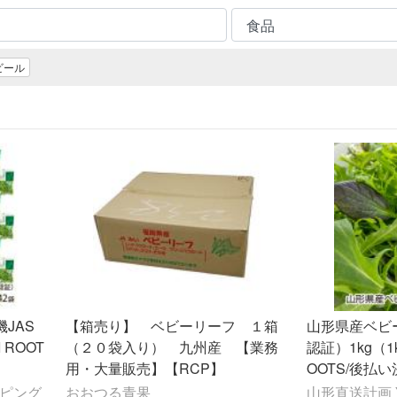
ビール
JAS
【箱売り】 ベビーリーフ １箱
山形県産ベビ
 ROOT
（２０袋入り） 九州産 【業務
認証）1kg（1k
用・大量販売】【RCP】
OOTS/後払
ッピング
おおつる青果
山形直送計画 