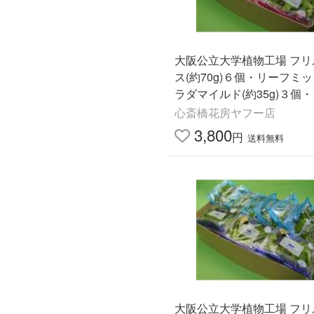
大阪公立大学植物工場 フリ
ス(約70g)６個・リーフミ
ラダマイルド(約35g)３個
ミックスサラダスパイシー(約
心斎橋花房ヤフー店
３個
3,800
円
送料無料
大阪公立大学植物工場 フリ