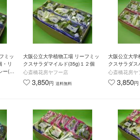
フミッ
大阪公立大学植物工場 リーフミッ
大阪公立大学
個・リ
クスサラダマイルド(35g)１２個
クスサラダスパ
ー(35
心斎橋花房ヤフー店
心斎橋花房ヤ
3,850
3,850
円
円
送料無料