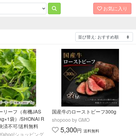
お気に入り
ーリーフ（有機JAS
国産牛のローストビーフ300g
g×1袋）/SHONAI R
shopooo by GMO
い決済不可/送料無料
5,300
円
送料無料
Yahoo!ショッピング