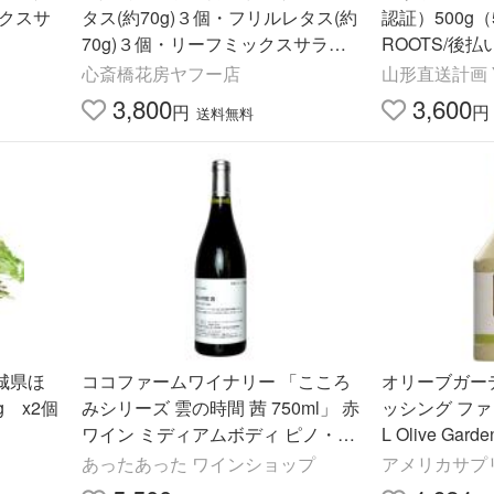
ックスサ
タス(約70g)３個・フリルレタス(約
認証）500g（5
70g)３個・リーフミックスサラダ
ROOTS/後
スパイシー(約35g)６個入り
心斎橋花房ヤフー店
山形直送計画 
3,800
3,600
円
円
送料無料
城県ほ
ココファームワイナリー 「こころ
オリーブガー
 x2個
みシリーズ 雲の時間 茜 750ml」 赤
ッシング ファ
ワイン ミディアムボディ ピノ・ノ
L Olive Garden
ワール ブレンド 国産 北海道 栃木
mily Size,
あったあった ワインショップ
アメリカサプ
県