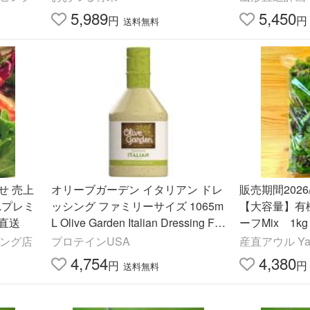
5,989
5,450
円
円
送料無料
せ 売上
オリーブガーデン イタリアン ドレ
販売期間2026/
れプレミ
ッシング ファミリーサイズ 1065m
【大容量】有
直送
L Olive Garden Italian Dressing Fa
ーフMix 1k
mily Size, お取り寄せ
ピング店
プロテインUSA
産直アウル Y
4,754
4,380
円
円
送料無料