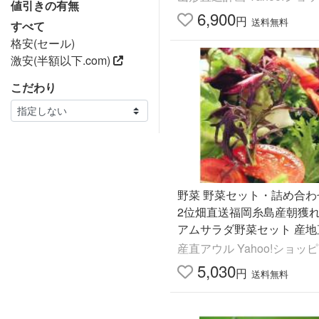
値引きの有無
6,900
円
送料無料
すべて
格安(セール)
激安(半額以下.com)
こだわり
野菜 野菜セット・詰め合わ
2位畑直送福岡糸島産朝獲
アムサラダ野菜セット 産地
産直アウル Yahoo!ショッ
5,030
円
送料無料