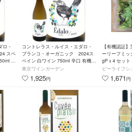
ダロ・
コントレラス・ルイス・エダロ・
【有機認証】
4 スペ
ブランコ・オーガニック 2024ス
ーリーフミッ
50ml 辛
ペイン 白ワイン 750ml 辛口 有機
gPｘ4 セッ
ク 認証
自然派 ビオロジック 認証 EU CAA
東京ワインガーデン
ビーライフシ
E アンダルシア コンダード
1,925
1,671
円
円