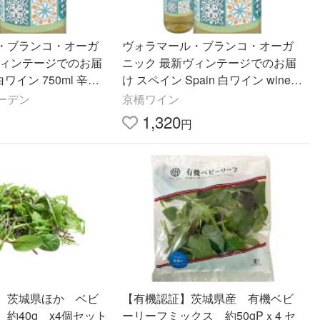
・ブランコ・オーガ
ヴォラマール・ブランコ・オーガ
ヴィンテージでのお届
ニック 最新ヴィンテージでのお届
白ワイン 750ml 辛口
け スペイン Spain 白ワイン wine 7
ラ D.O.ウティエル・
50ml 辛口 マカベオ ビウラ D.O.ウ
ーデン
京橋ワイン
シア州 有
ティエル・レケナ バレン
1,320
円
】茨城県ほか ベビ
【有機認証】茨城県産 有機ベビ
約40g x4個セット
ーリーフミックス 約50gPｘ4 セ