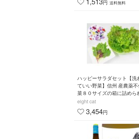
1,513
円
送料無料
ハッピーサラダセット【洗
ていい野菜】信州 産農薬不
菜８０サイズの箱に詰めら
け エディブルフラワー・リ
eight cat
タス・ベビーリーフ【直送
3,454
円