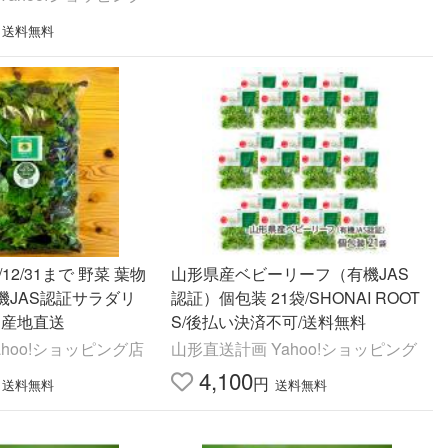
送料無料
12/31まで 野菜 葉物
山形県産ベビーリーフ（有機JAS
機JAS認証サラダリ
認証）個包装 21袋/SHONAI ROOT
g 産地直送
S/後払い決済不可/送料無料
ahoo!ショッピング店
山形直送計画 Yahoo!ショッピング
4,100
円
送料無料
送料無料