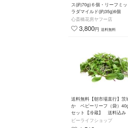
ス(約70g)６個・リーフミ
ラダマイルド(約35g)6個
心斎橋花房ヤフー店
3,800
円
送料無料
送料無料【朝市場直行】茨
か ベビーリーフ（袋）40g
セット【冷蔵】 送料込み
ビーライフショップ