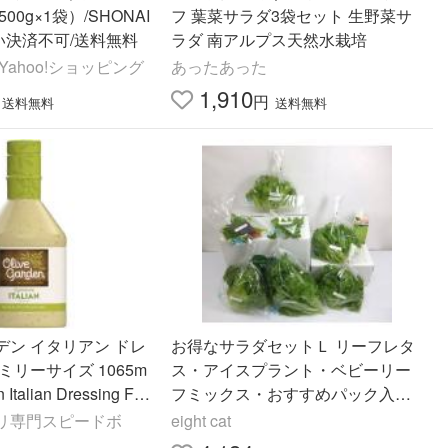
00g×1袋）/SHONAI
フ 葉菜サラダ3袋セット 生野菜サ
払い決済不可/送料無料
ラダ 南アルプス天然水栽培
Yahoo!ショッピング
あったあった
1,910
円
送料無料
送料無料
デン イタリアン ドレ
お得なサラダセットＬ リーフレタ
ミリーサイズ 1065m
ス・アイスプラント・ベビーリー
 Italian Dressing Fa
フミックス・おすすめパック入り
 お取り寄せ
農薬不使用で安心安全な自社クリ
リ専門スピードボ
eight cat
ーンルーム栽培直送