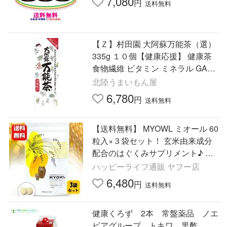
7,080
円
送料無料
【Ｚ】村田園 大阿蘇万能茶（選）
335g １０個【健康応援】 健康茶
食物繊維 ビタミン ミネラル GABA
ノンカフェイン
北陸うまいもん屋
6,780
円
送料無料
【送料無料】 MYOWL ミオール 60
粒入×３袋セット！ 玄米由来成分
配合のはぐくみサプリメント♪ 妊
活 サプリメント 不妊 サプリ 漢
ハッピーライフ通販 ヤフー店
方 葉酸 イノシトール
6,480
円
送料無料
健康くろず 2本 常盤薬品 ノエ
ビアグループ トキワ 黒酢