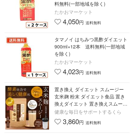
料無料(一部地域を除く)
たかおマーケット
4,050
円
送料無料
タマノイ はちみつ黒酢ダイエット
900ml×12本 送料無料(一部地域
を除く)
たかおマーケット
4,023
円
送料無料
置き換え ダイエット スムージー
玄米麹 粉末 ダイエット食品 置き
換えダイエット 置き換えスムージ
ー 朝食 ドリンクのシェイカー付
健康な毎日をサポートするくら
鉄分補給の栄養機能食品
3,860
円
送料無料