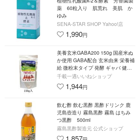
植物性乳酸菌k-2＆酵素 芳香園製
薬 60粒入り 肌荒れ 美肌 か
ゆみ
SENA-STAR SHOP Yahoo!店
1,990
円
美養玄米GABA200 150g 国産米ぬ
か使用 GABA配合 玄米由来 栄養補
給 微粉末タイプ 発酵 ギャバ 健康
食品 香ばしい玄米パウダー 健康サ
千載一遇いいねショップ
ポート食品
1,944
円
飲む酢 飲む黒酢 黒酢ドリンク 鹿
児島壺造り 霧島黒酢 霧島 はちみ
つ黒酢 500ml
霧島黒酢製造元 公式ショップ
1,857
円