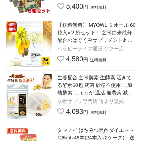
5,400
円
送料無料
【送料無料】 MYOWL ミオール 60
粒入×２袋セット！ 玄米由来成分
配合のはぐくみサプリメント♪ 妊
活 サプリメント 不妊 サプリ 漢
ハッピーライフ通販 ヤフー店
方 葉酸 イノシトール
4,580
円
送料無料
生姜配合 玄米酵素 生酵素 活きて
る酵素60包 麹菌 砂糖不使用 非加
熱酵素 しょうが 温活 無農薬 減農
薬 玄米 国産
水素サプリ専門店 論より証拠
4,093
円
送料無料
タマノイ はちみつ黒酢ダイエット
125ml×48本(24本入×2ケース) 送