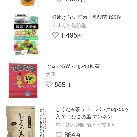
健康きらり 酵素＋乳酸菌 120粒
くすりの勉強堂
1,495
円
でるでるW 7.4g×48包 茶
大正
889
円
どくだみ茶 ティーパック8g×30ヶ
入 やまびこの里 マンネン
静岡茶の通販 沼津・市川園
864
円