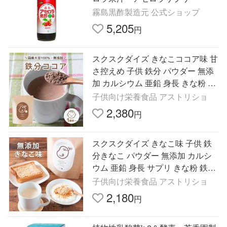
霧島黒酢製造元 公式ショップ
5,205
円
スクスクダイズ きなこココア味 甘
さ控えめ 子供 鉄分 パウダー 無添
加 カルシウム 亜鉛 身長 きな粉 コ
コア 鉄分補給 赤ちゃん にこにこ
子供向け栄養食品 アストリショ
2,380
円
スクスクダイズ きなこ味 子供 鉄
分きなこ パウダー 無添加 カルシ
ウム 亜鉛 身長 サプリ きな粉 鉄分
赤ちゃん 離乳食 にこにこ アスト
子供向け栄養食品 アストリショ
リション
2,180
円