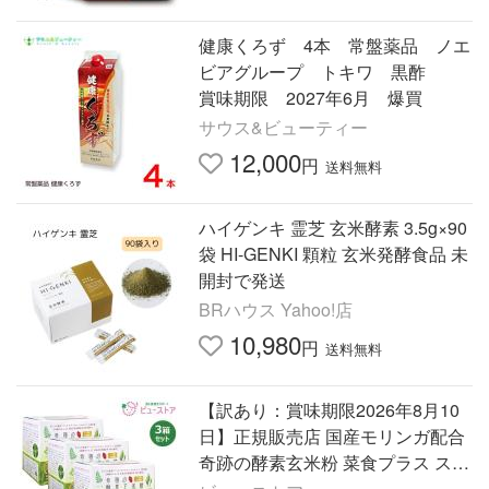
健康くろず 4本 常盤薬品 ノエ
ビアグループ トキワ 黒酢
賞味期限 2027年6月 爆買
サウス&ビューティー
12,000
円
送料無料
ハイゲンキ 霊芝 玄米酵素 3.5g×90
袋 HI-GENKI 顆粒 玄米発酵食品 未
開封で発送
BRハウス Yahoo!店
10,980
円
送料無料
【訳あり：賞味期限2026年8月10
日】正規販売店 国産モリンガ配合
奇跡の酵素玄米粉 菜食プラス ステ
ィック8g×30本 3箱 発酵玄米 モリ