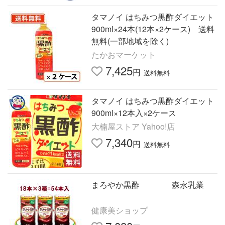
タマノイ はちみつ黒酢ダイエット
900ml×24本(12本×2ケース) 送料
無料(一部地域を除く)
たかおマーケット
7,425
円
送料無料
タマノイ はちみつ黒酢ダイエット
900ml×12本入×2ケース
大楠屋ストア Yahoo!店
7,340
円
送料無料
まろやか黒酢 森永乳業
健康美ショップ