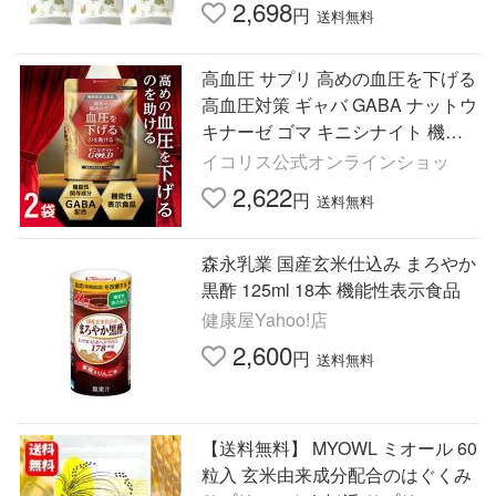
2,698
円
送料無料
高血圧 サプリ 高めの血圧を下げる
高血圧対策 ギャバ GABA ナットウ
キナーゼ ゴマ キニシナイト 機能
性表示食品 2袋セット 爆買
イコリス公式オンラインショッ
2,622
円
送料無料
森永乳業 国産玄米仕込み まろやか
黒酢 125ml 18本 機能性表示食品
健康屋Yahoo!店
2,600
円
送料無料
【送料無料】 MYOWL ミオール 60
粒入 玄米由来成分配合のはぐくみ