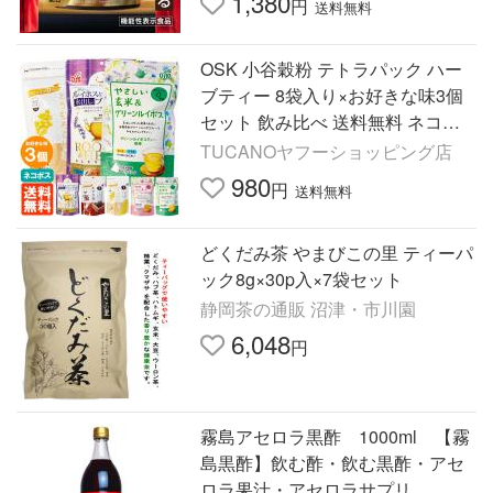
1,380
円
送料無料
OSK 小谷穀粉 テトラパック ハー
ブティー 8袋入り×お好きな味3個
セット 飲み比べ 送料無料 ネコポ
ス
TUCANOヤフーショッピング店
980
円
送料無料
どくだみ茶 やまびこの里 ティーパ
ック8g×30p入×7袋セット
静岡茶の通販 沼津・市川園
6,048
円
霧島アセロラ黒酢 1000ml 【霧
島黒酢】飲む酢・飲む黒酢・アセ
ロラ果汁・アセロラサプリ