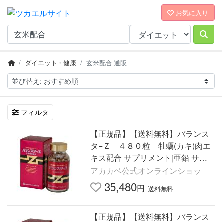
お気に入り
ダイエット・健康
玄米配合 通販
フィルタ
【正規品】【送料無料】バランス
タ−Ｚ ４８０粒 牡蠣(カキ)肉エ
キス配合 サプリメント[亜鉛 サプ
リ]
アカカベ公式オンラインショッ
35,480
円
送料無料
【正規品】【送料無料】バランス