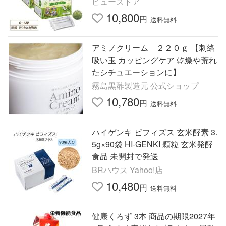
ビューストア
ンガ クロレラ 大麦若葉
10,800
円
送料無料
アミノクリーム ２２０ｇ 【刺絡
吸い玉 カッピングケア 乾燥や荒れ
たシチュエーションに】
霧島黒酢製造元 公式ショップ
10,780
円
送料無料
ハイゲンキ ビフィズス 玄米酵素 3.
5g×90袋 HI-GENKI 顆粒 玄米発酵
食品 未開封で発送
BRハウス Yahoo!店
10,480
円
送料無料
健康くろず 3本 商品の期限2027年