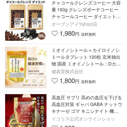
チャコールクレンズコーヒー 大容
量 150g クレンズボーテコーヒー
チャコールコーヒー ダイエットコ
ーヒー コンブチャ 酵素 炭コーヒ
オープンアイYahoo!店
ー 置き換え
1,980
円
送料無料
ミオイノシトール＋カイロイノシ
トールタブレット 120粒 玄米抽出
物 国産 ミオイノシトール：Dカイ
ロイノシトール＝４０：１配合
健真堂株式会社
1,800
円
送料無料
高血圧 サプリ 高めの血圧を下げる
高血圧対策 ギャバ GABA ナットウ
キナーゼ ゴマ キニシナイト 機能
性表示食品 30日分 ポイント利用
イコリス公式オンラインショッ
爆買