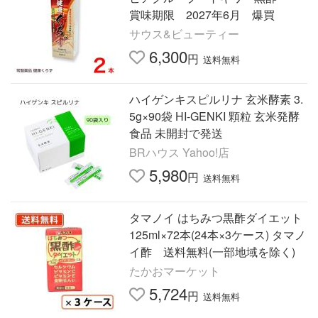
賞味期限 2027年6月 爆買
サウス&ビューティー
6,300
円
送料無料
ハイゲンキスピルリナ 玄米酵素 3.
5g×90袋 HI-GENKI 顆粒 玄米発酵
食品 未開封で発送
BRハウス Yahoo!店
5,980
円
送料無料
タマノイ はちみつ黒酢ダイエット
125ml×72本(24本×3ケース) タマノ
イ酢 送料無料(一部地域を除く)
たかおマーケット
5,724
円
送料無料