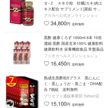
タ−Ｚ ４８０粒 牡蠣(カキ)肉エ
キス配合 サプリメント[亜鉛 サプ
リ]
アカカベ公式オンラインショッ
34,800
円
送料無料
黒酢 健康くろず 1000ml 6本 10倍
濃縮 黒酢 国産玄米100% 健康飲料
健康飲料水 栄養機能食品 常盤薬品
フジオカヘルスコンシェルジュ
16,450
円
送料無料
熟成生黒酢粒5プラス 黒にんに
く・黒しょうが・黒ごま・DHA配
合 7個組 送料無料
プリセプト通販事業部 Yahoo!店
15,100
円
送料無料