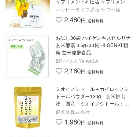
サプリメント♪ 妊活 サプリメント
不妊 サプリ 漢方 葉酸 イノシト
ハッピーライフ通販 ヤフー店
ール
2,480
円
送料無料
お試し30袋 ハイゲンキスピルリナ
玄米酵素 3.5g×30袋 HI-GENKI 顆
粒 玄米発酵食品
BRハウス Yahoo!店
2,180
円
送料無料
ミオイノシトール＋カイロイノシ
トールパウダー120g 玄米抽出
物 国産 ミオイノシトール：D
カイロイノシトール＝４０：１配
健真堂株式会社
合
1,980
円
送料無料