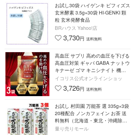
お試し30袋 ハイゲンキ ビフィズス
玄米酵素 3.5g×30袋 HI-GENKI 顆
粒 玄米発酵食品
BRハウス Yahoo!店
3,730
円
送料無料
高血圧 サプリ 高めの血圧を下げる
高血圧対策 ギャバ GABA ナットウ
キナーゼ ゴマ キニシナイト 機能
性表示食品 3袋セット 爆買
イコリス公式オンラインショッ
3,726
円
送料無料
お試し 村田園 万能茶 選 335g×3袋
20種配合 ノンカフェイン お茶 送
料無料（北海道・東北・沖縄除
く）
量り売りモール