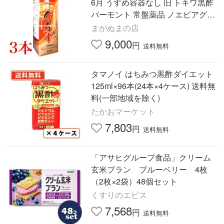
6月 うすめ容器なし 旧 トキワ黒酢
バーモント 常盤薬品 ノエビアグル
ープ
まがぬまの店
9,000
円
送料無料
タマノイ はちみつ黒酢ダイエット
125ml×96本(24本×4ケース) 送料無
料(一部地域を除く)
たかおマーケット
7,803
円
送料無料
「アサヒグループ食品」クリーム
玄米ブラン ブルーベリー 4枚
（2枚×2袋）48個セット
くすりのエビス
7,568
円
送料無料