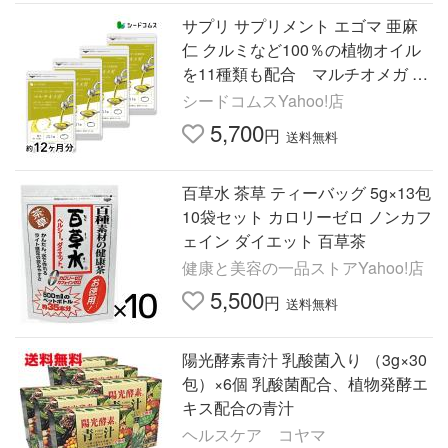
サプリ サプリメント エゴマ 亜麻
仁 クルミなど100％の植物オイル
を11種類も配合 マルチオメガ 約
12ヵ月分
シードコムスYahoo!店
5,700
円
送料無料
百草水 茶草 ティーバッグ 5g×13包
10袋セット カロリーゼロ ノンカフ
ェイン ダイエット 百草茶
健康と美容の一品ストアYahoo!店
5,500
円
送料無料
陽光酵素青汁 乳酸菌入り （3g×30
包）×6個 乳酸菌配合、植物発酵エ
キス配合の青汁
ヘルスケア コヤマ