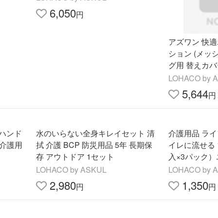
6,050
円
アズワン 快
ション (メッ
グ用 替えカバー 
（直送品）
LOHACO by 
5,644
円
ハンド
水のいらない全身キレイセット 清
介護用品 ライ
 介護用
拭 介護 BCP 防災用品 5年 長期保
イレに流せる 
存 アウトドア 1セット
入×3パック
LOHACO by ASKUL
LOHACO by 
2,980
1,350
円
円