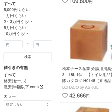
109,800
円
すべて
5,000円くらい
1万円くらい
2～3万円くらい
5万円くらい
10万円くらい
～
検索
値引きの有無
松本ナース産業 介護用消臭
3 18L 1個 【トイレ用
すべて
隊カタログ H0148（直送品
格安(セール)
激安(半額以下.com)
LOHACO by ASKUL
42,666
円
カラー