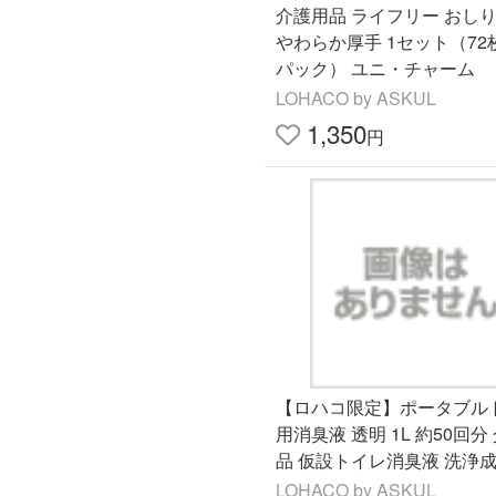
介護用品 ライフリー お
やわらか厚手 1セット（72
パック） ユニ・チャーム
LOHACO by ASKUL
1,350
円
【ロハコ限定】ポータブル
用消臭液 透明 1L 約50回分
品 仮設トイレ消臭液 洗浄
1本 オリジナル
LOHACO by ASKUL