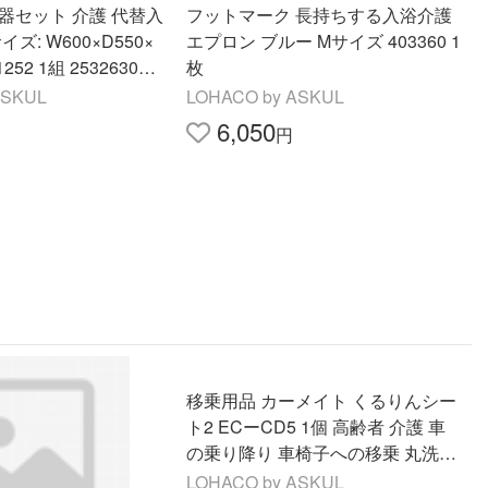
器セット 介護 代替入
フットマーク 長持ちする入浴介護
ズ: W600×D550×
エプロン ブルー Mサイズ 403360 1
252 1組 25326300
枚
ASKUL
LOHACO by ASKUL
6,050
円
移乗用品 カーメイト くるりんシー
ト2 ECーCD5 1個 高齢者 介護 車
の乗り降り 車椅子への移乗 丸洗い
回転椅子
LOHACO by ASKUL