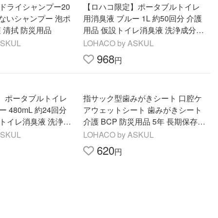
ドライシャンプー20
【ロハコ限定】ポータブルトイレ
らないシャンプー 泡ポ
用消臭液 ブルー 1L 約50回分 介護
ンプ 医療 介護 清拭 防災用品
用品 仮設トイレ消臭液 洗浄成分配
合 1本 オリジナル
ASKUL
LOHACO by ASKUL
968
円
】ポータブルトイレ
指サック型歯みがきシート 口腔ケ
 480mL 約24回分
アウェットシート 歯みがきシート
設トイレ消臭液 洗浄成
介護 BCP 防災用品 5年 長期保存
本 オリジナル
アウトドア 1袋（10枚入）
ASKUL
LOHACO by ASKUL
620
円