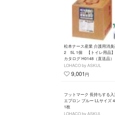
松本ナース産業 介護用消臭
2 5L 1個 【トイレ用品
カタログ H0148（直送品）
LOHACO by ASKUL
9,001
円
フットマーク 長持ちする入
エプロン ブルー LLサイズ 40
1枚
LOHACO by ASKUL