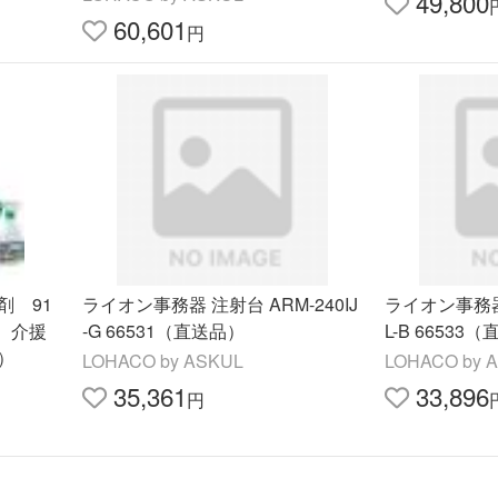
49,800
60,601
円
剤 91
ライオン事務器 注射台 ARM-240IJ
ライオン事務器 
品】介援
-G 66531（直送品）
L-B 66533
）
LOHACO by ASKUL
LOHACO by 
35,361
33,896
円