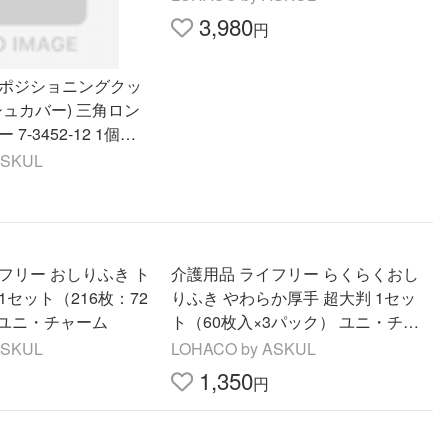
3,980
円
適ポジショニングクッ
シュカバー) 三角ロン
7-3452-12 1個
ASKUL
フリー おしりふき ト
介護用品 ライフリー らくらくおし
1セット（216枚：72
りふき やわらか厚手 超大判 1セッ
）ユニ・チャーム
ト（60枚入×3パック） ユニ・チャ
ーム
ASKUL
LOHACO by ASKUL
1,350
円