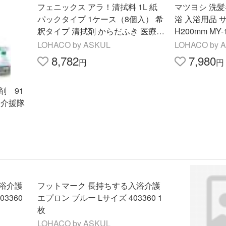
フェニックス アラ！清拭料 1L 紙
マツヨシ 洗髪
パックタイプ 1ケース（8個入） 希
浴 入浴用品 サイ
釈タイプ 清拭剤 からだふき 医療介
H200mm MY-1
護 防災用品にも オリジナル
松吉医科器械
LOHACO by ASKUL
LOHACO by 
8,782
7,980
円
円
剤 91
】介援隊
浴介護
フットマーク 長持ちする入浴介護
3360
エプロン ブルー Lサイズ 403360 1
枚
LOHACO by ASKUL