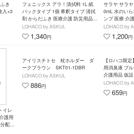
しりふき
フェニックス アラ！清拭料 1L 紙
サラヤ サラヤ
枚入×3
パックタイプ 1個 希釈タイプ 清拭
0mL 水のい
剤 からだふき 医療介護 防災用品に
も オリジナル
LOHACO by ASKUL
LOHACO by 
1,340
1,200
円
円
アイリスチトセ 杖ホルダー ダ
【ロハコ限定
ークブラウン SKT01-1DBR
用消臭液 ブルー
介護用品 仮
LOHACO by ASKUL
分配合 1
LOHACO by 
886
円
659
円
トイレ
 介護用
成分配合