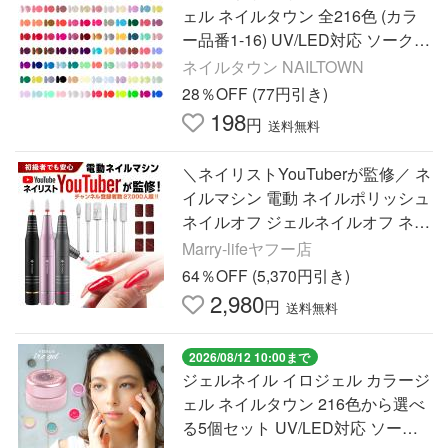
ェル ネイルタウン 全216色 (カラ
ー品番1-16) UV/LED対応 ソークオ
フタイプ 高発色 ムラになりにくい
ネイルタウン NAILTOWN
約3g
28％OFF (77円引き)
198
円
送料無料
＼ネイリストYouTuberが監修／ ネ
イルマシン 電動 ネイルポリッシュ
ネイルオフ ジェルネイルオフ ネイ
ルマシーン リムーバー USBコード
Marry-lifeヤフー店
初心者 おすすめ
64％OFF (5,370円引き)
2,980
円
送料無料
2026/08/12 10:00まで
ジェルネイル イロジェル カラージ
ェル ネイルタウン 216色から選べ
る5個セット UV/LED対応 ソーク