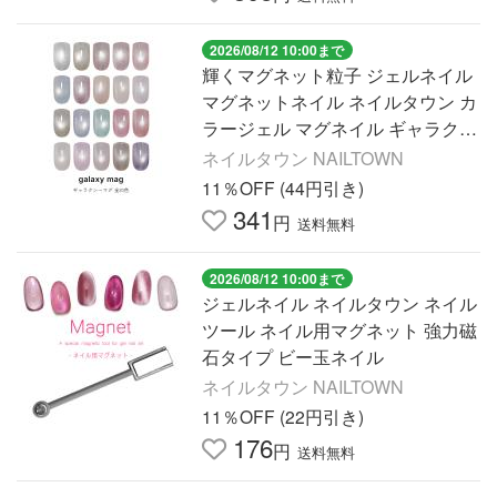
2026/08/12 10:00まで
輝くマグネット粒子 ジェルネイル
マグネットネイル ネイルタウン カ
ラージェル マグネイル ギャラクシ
ーマグ galaxy 20色セット 約3g入
ネイルタウン NAILTOWN
り 38ミクロンMIX
11％OFF (44円引き)
341
円
送料無料
2026/08/12 10:00まで
ジェルネイル ネイルタウン ネイル
ツール ネイル用マグネット 強力磁
石タイプ ビー玉ネイル
ネイルタウン NAILTOWN
11％OFF (22円引き)
176
円
送料無料