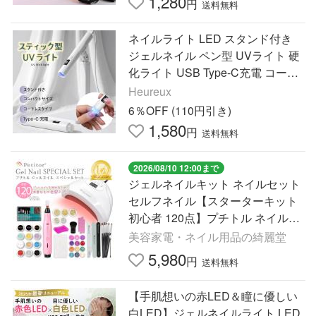
1,280
円
送料無料
ネイルライト LED スタンド付き
ジェルネイル ペン型 UVライト 硬
化ライト USB Type-C充電 コード
レス 8秒硬化 レジン コンパクト ホ
Heureux
ルダー 日本語説明書付き
6％OFF (110円引き)
1,580
円
送料無料
2026/08/10 12:00まで
ジェルネイルキット ネイルセット
セルフネイル【スターターキット
初心者 120点】プチトル ネイルマ
シン ジェル10色 uvライト petitor
美容家電・ネイル用品の綺麗堂
正規品 保証付 送料無料
5,980
円
送料無料
【手肌想いの赤LED＆瞳に優しい
白LED】ジェルネイルライト LED