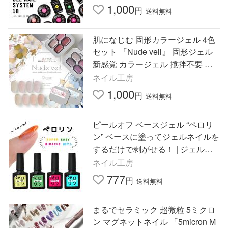
1,000
円
送料無料
肌になじむ 固形カラージェル 4色
セット 『Nude veil』 固形ジェル
新感覚 カラージェル 撹拌不要 ジ
ェルネイル ラメ
ネイル工房
1,000
円
送料無料
ピールオフ ベースジェル “ペロリ
ン” ベースに塗ってジェルネイルを
するだけで剥がせる！ | ジェルネ
イル はがせる
ネイル工房
777
円
送料無料
まるでセラミック 超微粒 5ミクロ
ン マグネットネイル 「5micron M