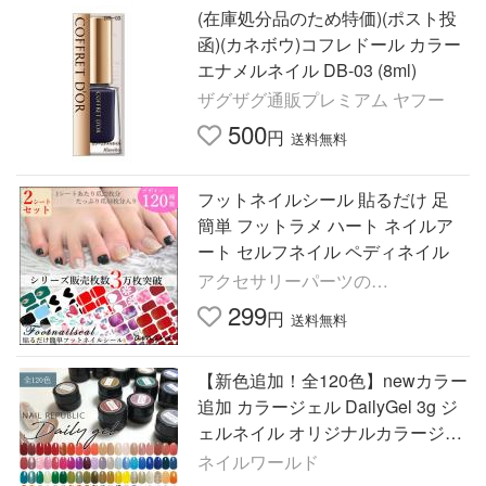
(在庫処分品のため特価)(ポスト投
函)(カネボウ)コフレドール カラー
エナメルネイル DB-03 (8ml)
ザグザグ通販プレミアム ヤフー
500
円
送料無料
フットネイルシール 貼るだけ 足
簡単 フットラメ ハート ネイルア
ート セルフネイル ペディネイル
アクセサリーパーツの
handmade.amane
299
円
送料無料
【新色追加！全120色】newカラー
追加 カラージェル DailyGel 3g ジ
ェルネイル オリジナルカラージェ
ル ホイップのような塗り心地 ネイ
ネイルワールド
ルカラー セルフネイル