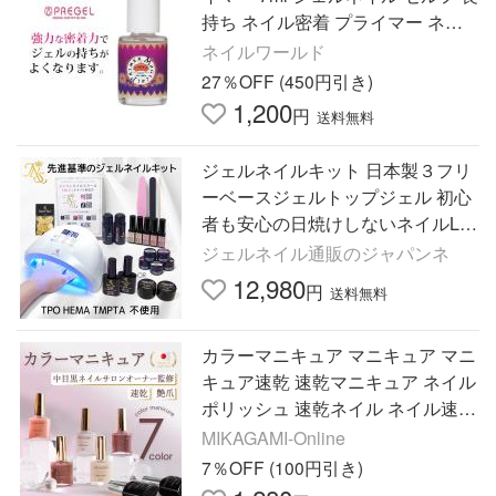
持ち ネイル密着 プライマー ネコ
ポス発送 送料無料
ネイルワールド
27％OFF (450円引き)
1,200
円
送料無料
ジェルネイルキット 日本製３フリ
ーベースジェルトップジェル 初心
者も安心の日焼けしないネイルLE
Dライト オフィスカラージェル１
ジェルネイル通販のジャパンネ
０個付スターターセットn2
12,980
円
送料無料
カラーマニキュア マニキュア マニ
キュア速乾 速乾マニキュア ネイル
ポリッシュ 速乾ネイル ネイル速乾
ネイルカラー マニキュアベージュ
MIKAGAMI-Online
nailpolish
7％OFF (100円引き)