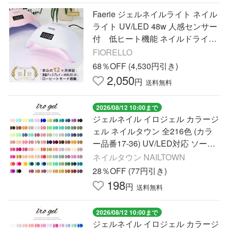
Faerie ジェルネイルライト ネイル
ライト UV/LED 48w 人感センサー
付 低ヒート機能 ネイルドライヤ
ー UVライト 日本語説明書 & 12ヶ
FIORELLO
月保証付
68％OFF (4,530円引き)
2,050
円
送料無料
2026/08/12 10:00まで
ジェルネイル イロジェル カラージ
ェル ネイルタウン 全216色 (カラ
ー品番17-36) UV/LED対応 ソーク
オフタイプ 高発色 ムラになりにく
ネイルタウン NAILTOWN
い 約3g
28％OFF (77円引き)
198
円
送料無料
2026/08/12 10:00まで
ジェルネイル イロジェル カラージ