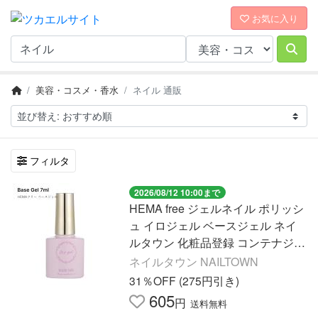
お気に入り
美容・コスメ・香水
ネイル 通販
フィルタ
2026/08/12 10:00まで
HEMA free ジェルネイル ポリッシ
ュ イロジェル ベースジェル ネイ
ルタウン 化粧品登録 コンテナジェ
ル 密着 リフトしにくい ベースコ
ネイルタウン NAILTOWN
ート 約7ml
31％OFF (275円引き)
605
円
送料無料