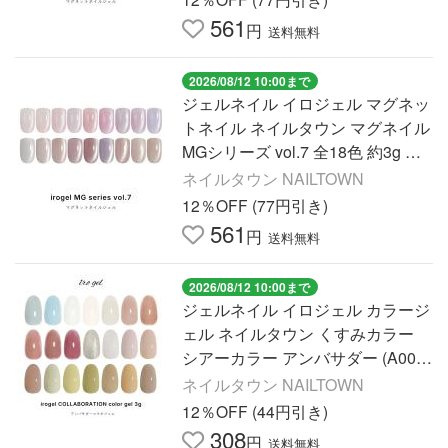
561
円
送料無料
2026/08/12 10:00まで
ジェルネイル イロジェル マグネッ
トネイル ネイルタウン マグネイル
MGシリーズ vol.7 全18色 約3g 極
微粒子3ミクロン 2ミクロン
ネイルタウン NAILTOWN
12％OFF (77円引き)
561
円
送料無料
2026/08/12 10:00まで
ジェルネイル イロジェル カラージ
ェル ネイルタウン くすみカラー
シアーカラー アンバサダー (A001-
A021) コラボジェル 全21色 約3g
ネイルタウン NAILTOWN
12％OFF (44円引き)
308
円
送料無料