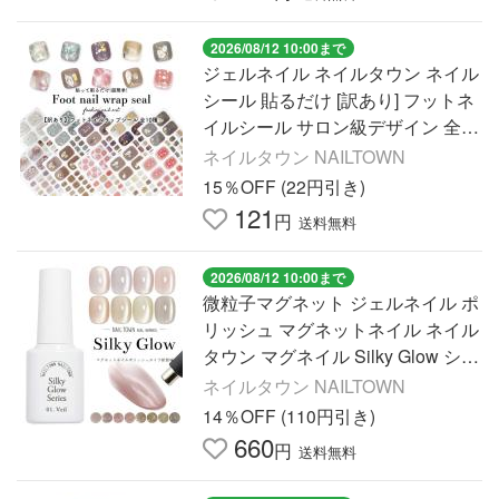
2026/08/12 10:00まで
ジェルネイル ネイルタウン ネイル
シール 貼るだけ [訳あり] フットネ
イルシール サロン級デザイン 全10
種 ネイルラップ ネイルシール
ネイルタウン NAILTOWN
15％OFF (22円引き)
121
円
送料無料
2026/08/12 10:00まで
微粒子マグネット ジェルネイル ポ
リッシュ マグネットネイル ネイル
タウン マグネイル Silky Glow シル
キーグロウシリーズ 全8色 約5ml 4
ネイルタウン NAILTOWN
ミクロン
14％OFF (110円引き)
660
円
送料無料