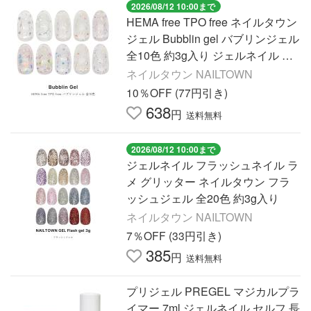
2026/08/12 10:00まで
HEMA free TPO free ネイルタウン
ジェル Bubblin gel バブリンジェル
全10色 約3g入り ジェルネイル 約3
g入り
ネイルタウン NAILTOWN
10％OFF (77円引き)
638
円
送料無料
2026/08/12 10:00まで
ジェルネイル フラッシュネイル ラ
メ グリッター ネイルタウン フラ
ッシュジェル 全20色 約3g入り
ネイルタウン NAILTOWN
7％OFF (33円引き)
385
円
送料無料
プリジェル PREGEL マジカルプラ
イマー 7ml ジェルネイル セルフ 長