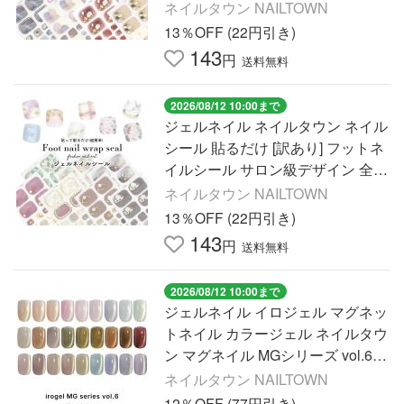
種 ネイルラップ ネイルシール
ネイルタウン NAILTOWN
13％OFF (22円引き)
143
円
送料無料
2026/08/12 10:00まで
ジェルネイル ネイルタウン ネイル
シール 貼るだけ [訳あり] フットネ
イルシール サロン級デザイン 全16
種 ネイルラップ ネイルシール
ネイルタウン NAILTOWN
13％OFF (22円引き)
143
円
送料無料
2026/08/12 10:00まで
ジェルネイル イロジェル マグネッ
トネイル カラージェル ネイルタウ
ン マグネイル MGシリーズ vol.6
全27色 約3g 超微粒子 4ミクロン
ネイルタウン NAILTOWN
ゴールドマグ
12％OFF (77円引き)