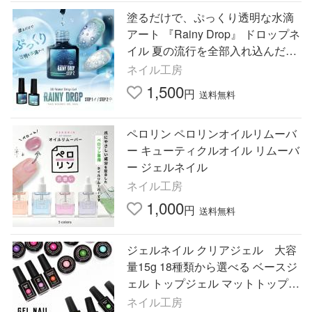
塗るだけで、ぷっくり透明な水滴
アート 『Rainy Drop』 ドロップネ
イル 夏の流行を全部入れ込んだき
らめきジェル マグネットネイル カ
ネイル工房
ラージェル
1,500
円
送料無料
ペロリン ペロリンオイルリムーバ
ー キューティクルオイル リムーバ
ー ジェルネイル
ネイル工房
1,000
円
送料無料
ジェルネイル クリアジェル 大容
量15g 18種類から選べる ベースジ
ェル トップジェル マットトップ
ビジュージェ
ネイル工房