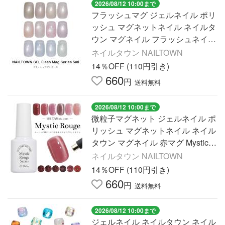
2026/08/12 10:00まで
フラッシュマグ ジェルネイル ポリ
ッシュ マグネットネイル ネイルタ
ウン マグネイル フラッシュネイル
Mirage ミラージュ 全12色 約5ml 3
ネイルタウン NAILTOWN
ミクロンMIX
14％OFF (110円引き)
660
円
送料無料
2026/08/12 10:00まで
微粒子マグネット ジェルネイル ポ
リッシュ マグネットネイル ネイル
タウン マグネイル 赤マグ Mystic R
ouge ミスティックルージュ 全6色
ネイルタウン NAILTOWN
約5ml 4ミクロン
14％OFF (110円引き)
660
円
送料無料
2026/08/12 10:00まで
ジェルネイル ネイルタウン ネイル