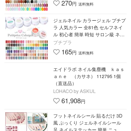
270
円
送料無料
ジェルネイル カラージェル プチプ
ラ 人気カラー 全81色 セルフネイ
ル 初心者 簡単 時短 サロン級 ネイ
ル 大人可愛い くすみカラー トレ
プチプラ
ンド 秋冬 3g 超PayPay祭
165
円
送料無料
エイドラボ ネイル集塵機 ｋａｓ
ａｎｅ （カサネ） 112795 1個
（直送品）
LOHACO by ASKUL
61,908
円
フットネイルシール 貼るだけ 3D
風 ぷっくり ジェルネイルシール
足 ネイルステッカー 簡単 ニュア