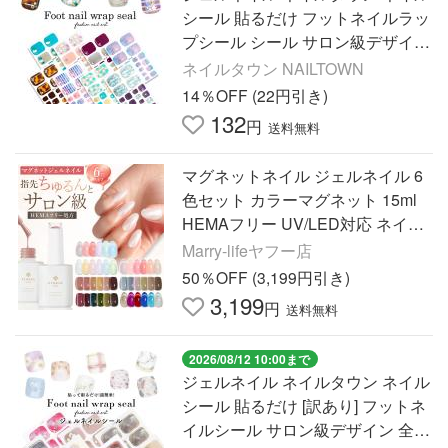
シール 貼るだけ フットネイルラッ
プシール シール サロン級デザイン
全8種
ネイルタウン NAILTOWN
14％OFF (22円引き)
132
円
送料無料
マグネットネイル ジェルネイル 6
色セット カラーマグネット 15ml
HEMAフリー UV/LED対応 ネイリ
ストASKAさん監修 マグネット付
Marry-lifeヤフー店
き カラージェル セルフネイル 爪
50％OFF (3,199円引き)
3,199
円
送料無料
2026/08/12 10:00まで
ジェルネイル ネイルタウン ネイル
シール 貼るだけ [訳あり] フットネ
イルシール サロン級デザイン 全16