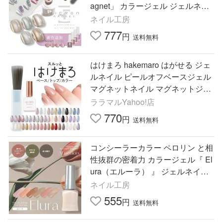
agnet」 カラージェル ジェルネイ
ル
ネイル工房
777
円
送料無料
はけまろ hakemaro はがせる ジェ
ルネイル ピールオフベースジェル
マグネットネイル マグネットジェ
ル マグネット ピールオフ ネイル
ララマルYahoo!店
セルフネイル
770
円
送料無料
コンシーラーカラー ペロリン と相
性抜群の密着力 カラージェル『 El
ura（エルーラ） 』 ジェルネイル |
カラー ポリッシュ ネイル
ネイル工房
555
円
送料無料