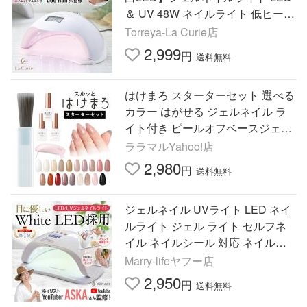
＆ UV 48W ネイルライト 低ヒート
機能 自動センサー ジェルネイル
Torreya-La Curie店
レジン【1年保証 ueenail監修】
2,999
円
送料無料
はけまろ スターターセット 選べる
カラー はがせる ジェルネイル ラ
イト付き ピールオフベースジェル
ジェル ピールオフ ネイル hakemar
ララマルYahoo!店
o
2,980
円
送料無料
ジェルネイル UVライト LED ネイ
ルライト ジェル ライト セルフネ
イル ネイルシール 対応 ネイルレ
シピ付き レジン 自動センサー
Marry-lifeヤフー店
2,950
円
送料無料