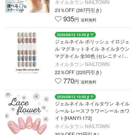
オフタイプ 高発色 ムラになりにく
ネイルタウン NAILTOWN
い 約3g
23％OFF (287円引き)
935
円
送料無料
2026/08/12 10:00まで
ジェルネイル ポリッシュ イロジェ
ル マグネットネイル ネイルタウン
マグネイル 全30色 (セレニティ/エ
ンバー/クリアマグ/デューン/グロ
ネイルタウン NAILTOWN
ウ/サンリット)約8ml
22％OFF (220円引き)
770
円
送料無料
2026/08/12 10:00まで
ジェルネイル ネイルタウン ネイル
シール レースフラワーシール ホワ
イト[HANYI-173]
ネイルタウン NAILTOWN
20％OFF (33円引き)