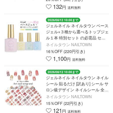
132
円
送料無料
2026/08/12 10:00まで
ジェルネイル ネイルタウン ベース
ジェル+３種から選べるトップジェ
ル１本 特別セット の必需品 セッ
トでお得
ネイルタウン NAILTOWN
16％OFF (220円引き)
1,100
円
送料無料
2026/08/12 10:00まで
ジェルネイル ネイルタウン ネイル
シール 貼るだけ [訳あり] シール サ
ロン級デザイン ネイルシール 全9
種 ネイルラップ
ネイルタウン NAILTOWN
15％OFF (22円引き)
121
円
送料無料