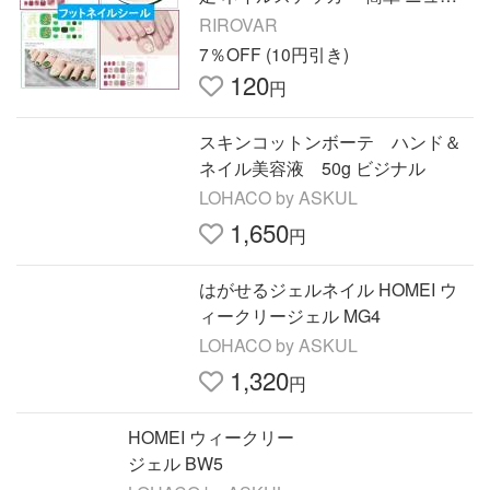
ンス 韓国 qyj21
RIROVAR
7％OFF (10円引き)
120
円
スキンコットンボーテ ハンド＆
ネイル美容液 50g ビジナル
LOHACO by ASKUL
1,650
円
はがせるジェルネイル HOMEI ウ
ィークリージェル MG4
LOHACO by ASKUL
1,320
円
HOMEI ウィークリー
ジェル BW5