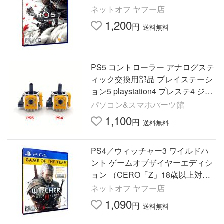
ネットオフ ヤフー店
1,200
円
送料無料
PS5 コントローラー アナログステ
ィック交換用部品 プレイステーシ
ョン5 playstation4 プレステ4 ジョ
イスティック DualSense ポテンシ
パソコン&スマホパーツ館
ョメーター メール便対応
1,100
円
送料無料
PS4／ウィッチャー3 ワイルドハ
ント ゲームオブザイヤーエディシ
ョン （CERO「Z」18歳以上対
象）
ネットオフ ヤフー店
1,090
円
送料無料