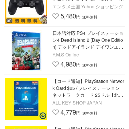
SBケーブル付き プレステ4 中古
エンタメ王国 Yahoo!ショッピング
5,480
円
送料無料
日本語対応 PS4 プレイステーショ
ン4 Dead Island 2 (Day One Editio
n) デッドアイランド デイワンエデ
ィション 輸入版
Y.M.S Online
4,980
円
送料無料
【コード通知】PlayStation Networ
k Card $25 / プレイステーション
ネットワークカード 25ドル【北米
版 PSN】
ALL KEY SHOP JAPAN
4,779
円
送料無料