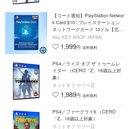
【コード通知】PlayStation Networ
k Card $10 / プレイステーション
ネットワークカード 10ドル【北米
版 PSN】
ALL KEY SHOP JAPAN
1,999
円
送料無料
PS4／ライズ オブ ザ トゥームレ
イダー （CERO「Z」18歳以上対
象）
ネットオフ ヤフー店
1,989
円
送料無料
PS4／ファークライ6 （CERO
「Z」18歳以上対象）
ネットオフ ヤフー店