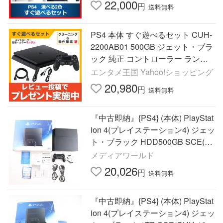
22,000
円
送料無料
PS4 本体 すぐ遊べるセット CUH-
2200AB01 500GB ジェット・ブラ
ック 純正 コントローラー ランダ
ム プレステ4 PlayStation4 SONY
エンタメ王国 Yahoo!ショッピング
ソニー 中古
20,980
円
送料無料
『中古即納』{PS4} (本体) PlayStat
ion 4(プレイステーション4) ジェッ
ト・ブラック HDD500GB SCE(C
UH-1200AB01)(20150625)
メディアワールド
20,026
円
送料無料
『中古即納』{PS4} (本体) PlayStat
ion 4(プレイステーション4) ジェッ