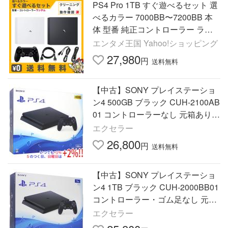
PS4 Pro 1TB すぐ遊べるセット 選
べるカラー 7000BB〜7200BB 本
体 型番 純正コントローラー ラン
ダム PlayStation4 SONY ソニー 中
エンタメ王国 Yahoo!ショッピング
古
27,980
円
送料無料
【中古】SONY プレイステーショ
ン4 500GB ブラック CUH-2100AB
01 コントローラーなし 元箱あり
【いつでも+1％！5のつく日と日
エクセラー
曜日は+2%！】 爆買
26,800
円
送料無料
【中古】SONY プレイステーショ
ン4 1TB ブラック CUH-2000BB01
コントローラー・ゴム足なし 元箱
あり【いつでも+1％！5のつく日
エクセラー
と日曜日は+2%！】 爆買