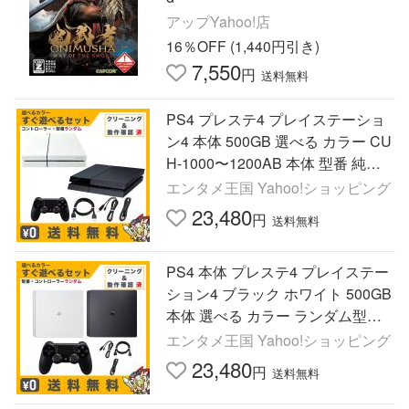
アップYahoo!店
16％OFF (1,440円引き)
7,550
円
送料無料
PS4 プレステ4 プレイステーショ
ン4 本体 500GB 選べる カラー CU
H-1000〜1200AB 本体 型番 純正
コントローラー ランダム すぐ遊べ
エンタメ王国 Yahoo!ショッピング
るセット 中古
23,480
円
送料無料
PS4 本体 プレステ4 プレイステー
ション4 ブラック ホワイト 500GB
本体 選べる カラー ランダム型番 2
000 2100 2200すぐ遊べるセット
エンタメ王国 Yahoo!ショッピング
純正 コントローラー 中古
23,480
円
送料無料