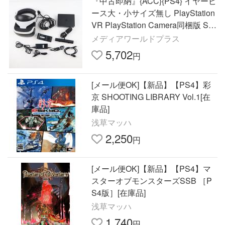
『中古即納』{ACC}{PS4} イヤーピ
ース大・小サイズ無し PlayStation
VR PlayStation Camera同梱版 SIE
(20171014)
メディアワールドプラス
5,702
円
[メール便OK]【新品】【PS4】彩
京 SHOOTING LIBRARY Vol.1[在
庫品]
浅草マッハ
2,250
円
[メール便OK]【新品】【PS4】マ
スターオブモンスターズSSB ［P
S4版］[在庫品]
浅草マッハ
1,740
円