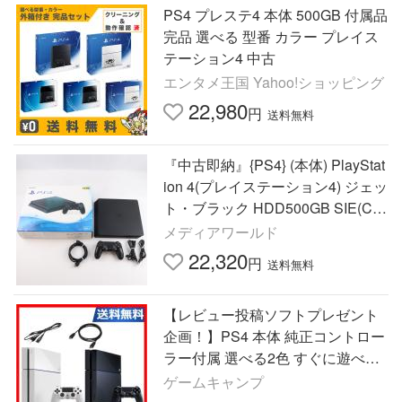
PS4 プレステ4 本体 500GB 付属品
完品 選べる 型番 カラー プレイス
テーション4 中古
エンタメ王国 Yahoo!ショッピング
22,980
円
送料無料
『中古即納』{PS4} (本体) PlayStat
ion 4(プレイステーション4) ジェッ
ト・ブラック HDD500GB SIE(CU
H-2100AB01)(20170724)
メディアワールド
22,320
円
送料無料
【レビュー投稿ソフトプレゼント
企画！】PS4 本体 純正コントロー
ラー付属 選べる2色 すぐに遊べる
セット 500GB CUH-1000AB01 プ
ゲームキャンプ
レステ4 【送料無料】