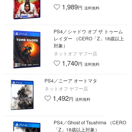
1,989
円
送料無料
PS4／シャドウ オブ ザ トゥーム
レイダー （CERO「Z」18歳以上
対象）
ネットオフ ヤフー店
1,740
円
送料無料
PS4／ニーア オートマタ
ネットオフ ヤフー店
1,492
円
送料無料
PS4／Ghost of Tsushima （CERO
「Z」18歳以上対象）