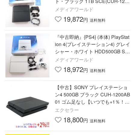
ト・ブラック 1TB SCE(CUH-1200
BB01)(20151203)
メディアワールド
19,872
円
送料無料
『中古即納』{PS4} (本体) PlayStat
ion 4(プレイステーション4) グレイ
シャー・ホワイト HDD500GB SC
E(CUH-1200AB02)(20150625)
メディアワールド
18,972
円
送料無料
【中古】SONY プレイステーショ
ン4 500GB ブラック CUH-1200AB
01 ゴム足なし【いつでも+1％！5
のつく日と日曜日は+2%！】 爆
エクセラー
買
18,800
円
送料無料