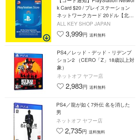
【コード通知】PlayStation Networ
k Card $20 / プレイステーション
ネットワークカード 20ドル【北米
版 PSN】
ALL KEY SHOP JAPAN
3,999
円
送料無料
PS4／レッド・デッド・リデンプ
ション2 （CERO「Z」18歳以上対
象）
ネットオフ ヤフー店
2,983
円
送料無料
PS4／龍が如く7外伝 名を消した
男
ネットオフ ヤフー店
2,735
円
送料無料