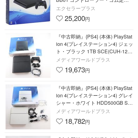
し 元箱あり
エクセラープラス
25,200
円
『中古即納』{PS4} (本体) PlayStat
ion 4(プレイステーション4) ジェッ
ト・ブラック 1TB SCE(CUH-1200
BB01)(20151203)
メディアワールドプラス
19,673
円
『中古即納』{PS4} (本体) PlayStat
ion 4(プレイステーション4) グレイ
シャー・ホワイト HDD500GB SC
E(CUH-1200AB02)(20150625)
メディアワールドプラス
18,782
円