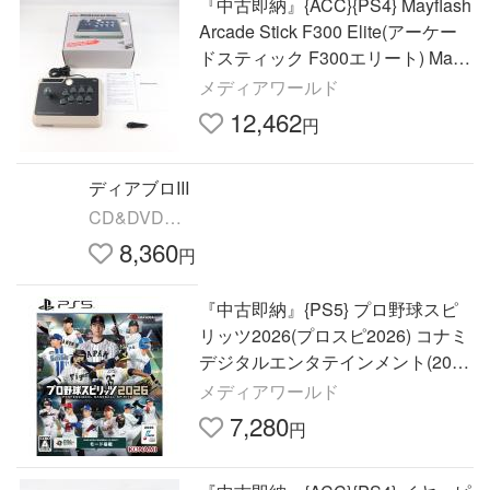
『中古即納』{ACC}{PS4} Mayflash
Arcade Stick F300 Elite(アーケー
ドスティック F300エリート) Mayfl
ash(20181231)
メディアワールド
12,462
円
ディアブロIII
CD&DVD
NEOWING
8,360
円
『中古即納』{PS5} プロ野球スピ
リッツ2026(プロスピ2026) コナミ
デジタルエンタテインメント(2026
0716)
メディアワールド
7,280
円