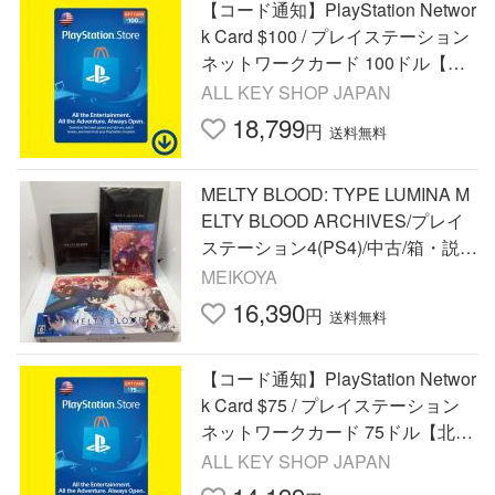
【コード通知】PlayStation Networ
k Card $100 / プレイステーション
ネットワークカード 100ドル【北
米版 PSN】
ALL KEY SHOP JAPAN
18,799
円
送料無料
MELTY BLOOD: TYPE LUMINA M
ELTY BLOOD ARCHIVES/プレイ
ステーション4(PS4)/中古/箱・説明
書あり
MEIKOYA
16,390
円
送料無料
【コード通知】PlayStation Networ
k Card $75 / プレイステーション
ネットワークカード 75ドル【北米
版 PSN】
ALL KEY SHOP JAPAN