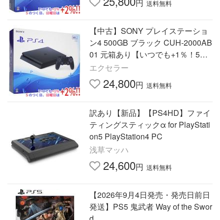
25,800
円
送料無料
【中古】SONY プレイステーショ
ン4 500GB ブラック CUH-2000AB
01 元箱あり【いつでも+1％！5の
つく日と日曜日は+2%！】 爆買
エクセラー
24,800
円
送料無料
訳あり【新品】【PS4HD】ファイ
ティングスティックα for PlayStati
on5 PlayStation4 PC
浅草マッハ
24,600
円
送料無料
【2026年9月4日発売・発売日前日
発送】PS5 鬼武者 Way of the Swor
d