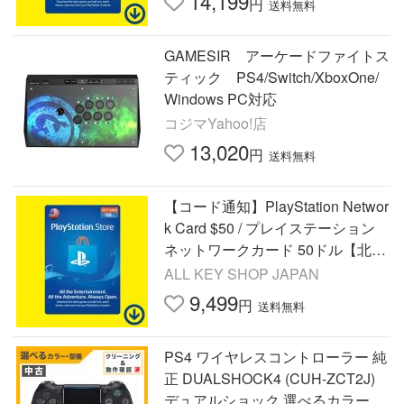
14,199
円
送料無料
GAMESIR アーケードファイトス
ティック PS4/Switch/XboxOne/
Windows PC対応
コジマYahoo!店
13,020
円
送料無料
【コード通知】PlayStation Networ
k Card $50 / プレイステーション
ネットワークカード 50ドル【北米
版 PSN】
ALL KEY SHOP JAPAN
9,499
円
送料無料
PS4 ワイヤレスコントローラー 純
正 DUALSHOCK4 (CUH-ZCT2J)
デュアルショック 選べるカラー U