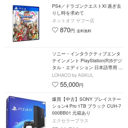
PS4／ドラゴンクエストXI 過ぎ去
りし時を求めて
ネットオフ ヤフー店
870
円
送料無料
ソニー・インタラクティブエンタ
テインメント PlayStation(R)5デジ
タル・エディション 日本語専用 C
FI-2200B01 1台
LOHACO by ASKUL
55,000
円
爆買【中古】SONY プレイステー
ション4 Pro 1TB ブラック CUH-7
000BB01 元箱あり
エクセラープラス