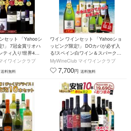
ンセット 「Yahooシ
ワイン ワインセット 「Yahooショ
!」 7冠金賞リオハ
ッピング限定!」 DOカバが必ず入
ンティ入り!世界4ヵ
る!スペイン白ワイン＆スパークリ
10本セット 送料無
ングワイン10本福袋 スペイン 福袋
ub マイワインクラブ
MyWineClub マイワインクラブ
夏 飲み頃 送料無料
7,700
円
送料無料
送料無料