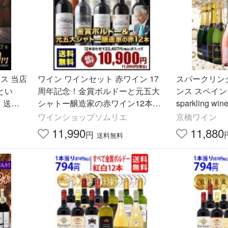
ス 当店
ワイン ワインセット 赤ワイン 17
スパークリン
とい
周年記念！金賞ボルドーと元五大
ンス スペイン 
 送料
シャトー醸造家の赤ワイン12本セ
sparkling wi
中元
ット「8/4更新」 送料無料 爆買 お
ワインショップソムリエ
京橋ワイン
中元
11,990
11,880
円
送料無料