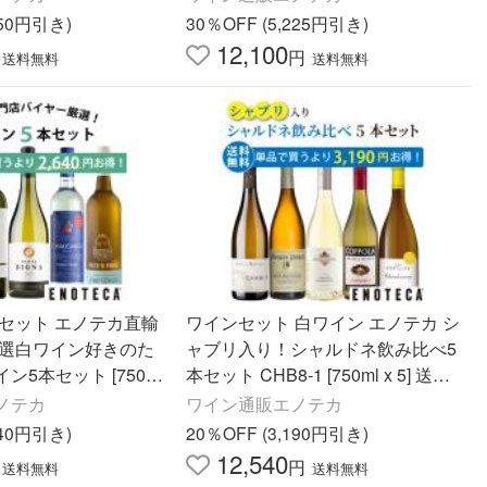
950円引き)
30％OFF (5,225円引き)
12,100
円
送料無料
送料無料
ンセット エノテカ直輸
ワインセット 白ワイン エノテカ シ
厳選白ワイン好きのた
ャブリ入り！シャルドネ飲み比べ5
ン5本セット [750m
本セット CHB8-1 [750ml x 5] 送料
無料 (890920FG00C6)
ノテカ
ワイン通販エノテカ
640円引き)
20％OFF (3,190円引き)
12,540
円
送料無料
送料無料