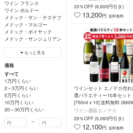
ワイン フランス
33％OFF (6,600円引き)
ワイン ボルドー
13,200
円
送料無料
メドック・サン・テステフ
メドック・マルゴー
メドック・ボイヤック
メドック・サンジュリアン
もっと見る
価格
すべて
1万円くらい
2～3万円くらい
ワインセット エノテカ売れ
5万円くらい
選バラエティー10本セット P
10万円くらい
[750ml x 10] 送料無料 (890
20～30万円くらい
0C6)
ワイン通販エノテカ
29％OFF (5,060円引き)
～
12,100
円
送料無料