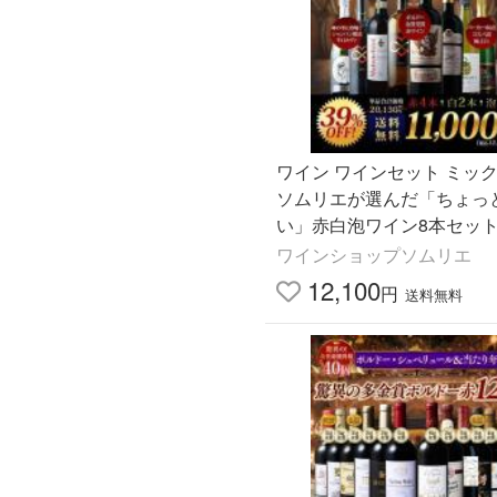
ワイン ワインセット ミック
ソムリエが選んだ「ちょっ
い」赤白泡ワイン8本セット
無料 「7/17更新」 爆買 お
ワインショップソムリエ
12,100
円
送料無料