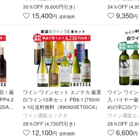
30％OFF (6,600円引き)
34％OFF (4,
15,400
9,350
円
円
送料無料
筋！厳
ワイン ワインセット エノテカ 厳選
ワイン ワイ
P4-2
白ワイン10本セット PB8-1 [750ml
入 バイヤー
920AQ0
x 10] 送料無料（890920ET00C6）
めの辛口白ワイ
l x 5] 送料無料（EB7-1 890920E50
ワイン通販エノテカ
ワイン通販エ
0C6）
28％OFF (4,730円引き)
28％OFF (2,
12,100
6,600
円
円
送料無料