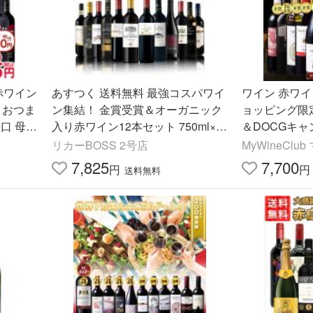
赤ワイン
あすつく 送料無料 最強コスパワイ
ワイン 赤ワイ
 おつま
ン集結！ 金賞受賞＆オーガニック
ョッピング限定
口 母の
入り赤ワイン12本セット 750ml×1
＆DOCGキャ
2本
国厳選赤ワイン
リカーBOSS 2号店
MyWineCl
料
7,825
7,700
円
円
送料無料