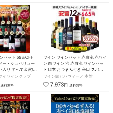
ンセット 55％OFF
ワイン ワインセット 赤白泡 赤ワイ
ドー・シュペリュー
ン 白ワイン 泡 赤白泡 ワインセッ
ハ入り!すべて金賞!世
ト12本 おつまみ付き 辛口 スパー
り赤ワイン11本セッ
クリングワイン 爆買
ub マイワインクラブ
ワイン館ビバヴィーノ 本館
料無料
7,973
円
送料無料
送料無料