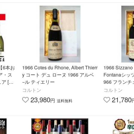
【6本お
1966 Cotes du Rhone, Albert Thierr
1966 Sizzano 
ア・ス
y コート デュ ローヌ 1966 アルベ
Fontanaシ
 [75
−ル ティエリー
966 フラン
）
コルトン
コルトン
23,980
21,780
円
送料無料