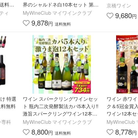
2 送料無
界のシャルドネ白10本セット 第17
京橋ワイン
可 飲み
弾 送料無料
ティ
MyWineClub マイワインクラブ
9,680
円
9,878
円
送料無料
け 特選
ワイン スパークリングワインセッ
ワイン 赤ワ
 送料無料
ト 瓶内二次発酵製法カバ5本入り!!
ク＆5冠金賞
激旨スパークリングワイン12本セ
ワイン12本セ
ット 第18弾 送料無料
料
ー専科
MyWineClub マイワインクラブ
MyWineCl
8,800
8,778
円
円
送料無料