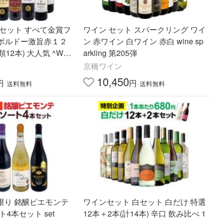
ンセット すべて金賞フ
ワイン セット スパークリング ワイ
ボルドー激旨赤１２
ン 赤ワイン 白ワイン 赤白 wine sp
類12本) 大人気 ^W0
arkling 第205弾
京橋ワイン
10,450
円
円
送料無料
送料無料
t 限り 銘醸ピエモンテ
ワインセット 白セット 白だけ 特選
4本セット set
12本＋2本(計14本) 辛口 飲み比べ 1