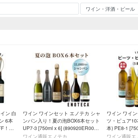
イン 白
ワイン ワインセット エノテカ シャ
ワイン ワイン
 6本
ンパン入り！夏の泡BOX6本セット
ツ・ピュア10
FF！夏
UP7-3 [750ml x 6] (890920ER00C
本) PE8-1 [750ml x 10] 送料無料
6)
（890920EF
ワイン通販エノテカ
ワイン通販エ