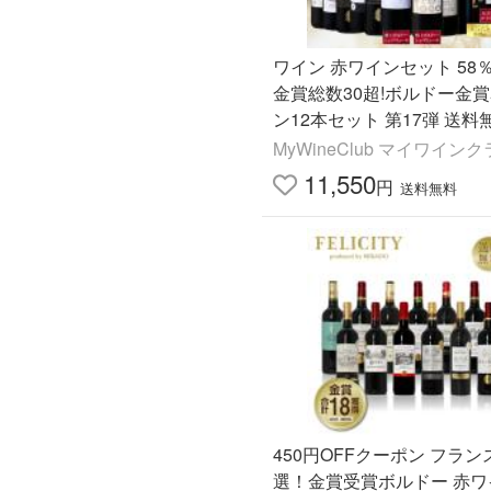
ワイン 赤ワインセット 58％
金賞総数30超!ボルドー金
ン12本セット 第17弾 送料
MyWineClub マイワイン
11,550
円
送料無料
450円OFFクーポン フラン
選！金賞受賞ボルドー 赤ワイ