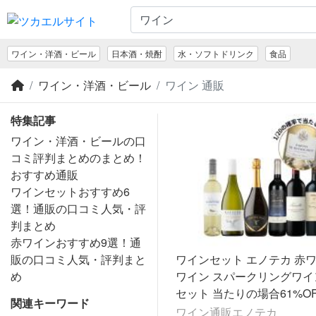
ワイン・洋酒・ビール
日本酒・焼酎
水・ソフトドリンク
食品
ワイン・洋酒・ビール
ワイン 通販
特集記事
ワイン・洋酒・ビールの口
コミ評判まとめのまとめ！
おすすめ通販
ワインセットおすすめ6
選！通販の口コミ人気・評
判まとめ
赤ワインおすすめ9選！通
販の口コミ人気・評判まと
ワインセット エノテカ 赤ワ
め
ワイン スパークリングワイン
セット 当たりの場合61%O
関連キーワード
福袋A [750ml x 6] 送料無料
ワイン通販エノテカ