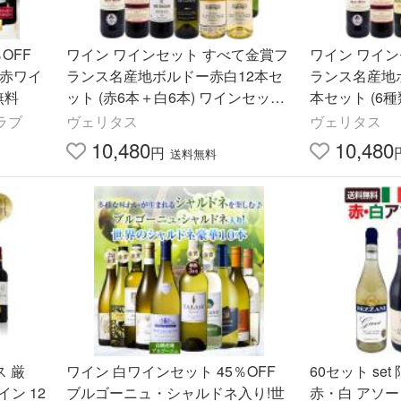
OFF
ワイン ワインセット すべて金賞フ
ワイン ワイ
賞赤ワイ
ランス名産地ボルドー赤白12本セ
ランス名産地
無料
ット (赤6本＋白6本) ワインセット
本セット (6種
大人気 紅白 ^W0UK57SE^
DIA1SE^
クラブ
ヴェリタス
ヴェリタス
10,480
10,480
円
送料無料
ス 厳
ワイン 白ワインセット 45％OFF
60セット se
ン 12
ブルゴーニュ・シャルドネ入り!世
赤・白 アソート