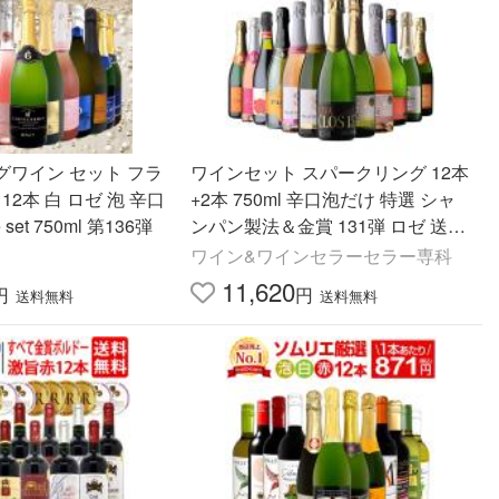
グワイン セット フラ
ワインセット スパークリング 12本
12本 白 ロゼ 泡 辛口
+2本 750ml 辛口泡だけ 特選 シャ
ne set 750ml 第136弾
ンパン製法＆金賞 131弾 ロゼ 送料
無料 浜運A
ワイン&ワインセラーセラー専科
11,620
円
円
送料無料
送料無料