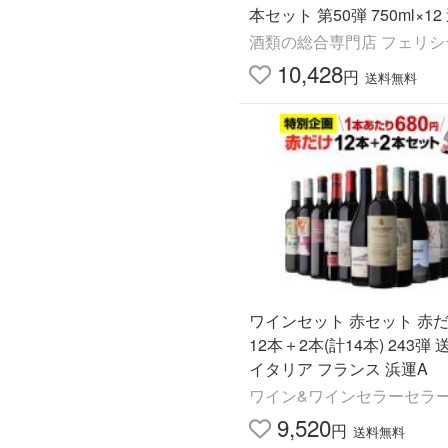
本セット 第50弾 750ml×1
料 包装不可 他商品と同梱不
酒類の総合専門店 フェリシ
比べ ワインセット
10,428
円
送料無料
ワインセット 赤セット 赤だ
12本＋2本(計14本) 243弾
イタリア フランス 浜運A
ワイン&ワインセラーセラ
9,520
円
送料無料