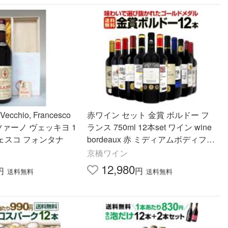
Vecchio, Francesco
赤ワイン セット 金賞 ボルドー フ
ッツァーノ ヴェッキヨ 1
ランス 750ml 12本set ワイン wine
チェスコ フォンタナ
bordeaux 赤 ミディアムボディフル
ボディ 第140弾
京橋ワイン
12,980
円
円
送料無料
送料無料