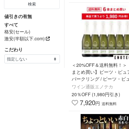
検索
値引きの有無
すべて
格安(セール)
激安(半額以下.com)
こだわり
＜20%OFF＆送料無料！＞
まとめ買い】ピーツ・ピュ
パークリング / ピーツ・ピュア
0ml x 6]（DMY2046T37C6
ワイン通販エノテカ
20％OFF (1,980円引き)
7,920
円
送料無料