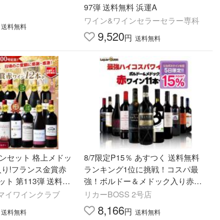
97弾 送料無料 浜運A
ワイン&ワインセラーセラー専科
送料無料
9,520
円
送料無料
インセット 格上メドッ
8/7限定P15％ あすつく 送料無料
入り!フランス金賞赤
ランキング1位に挑戦！コスパ最
ット 第113弾 送料無
強！ボルドー＆メドック入り赤ワ
イン 750ml×11本 金賞・オーガニ
ub マイワインクラブ
リカーBOSS 2号店
ックワイン入り！
8,166
円
送料無料
送料無料