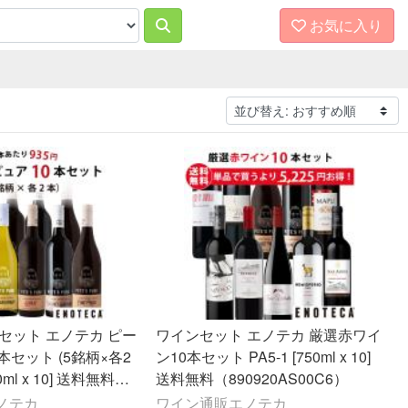
お気に入り
セット エノテカ ピー
ワインセット エノテカ 厳選赤ワイ
本セット (5銘柄×各2
ン10本セット PA5-1 [750ml x 10]
送料無料（890920AS00C6）
00C6）
ノテカ
ワイン通販エノテカ