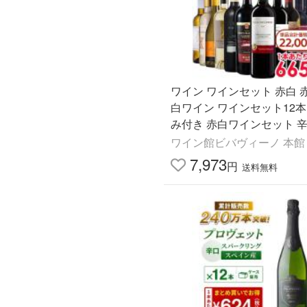
ワイン ワインセット 赤白 
白ワイン ワインセット12本
み付き 赤白ワインセット 辛
日 父の日 お中元 爆買
ワイン館ビバヴィーノ 本館
7,973
円
送料無料