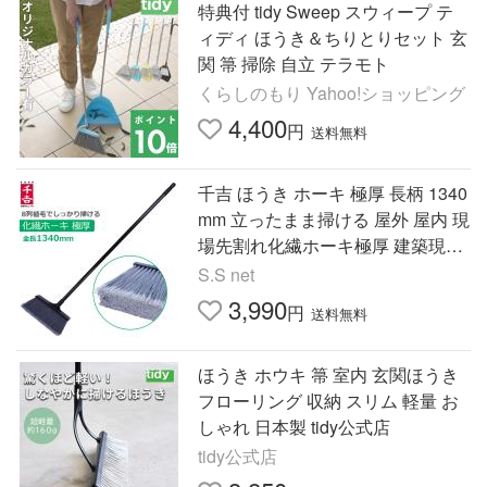
特典付 tidy Sweep スウィープ テ
ィディ ほうき＆ちりとりセット 玄
関 箒 掃除 自立 テラモト
くらしのもり Yahoo!ショッピング
4,400
円
送料無料
千吉 ほうき ホーキ 極厚 長柄 1340
mm 立ったまま掃ける 屋外 屋内 現
場先割れ化繊ホーキ極厚 建築現場
道路工事 室内 SGB-26
S.S net
3,990
円
送料無料
ほうき ホウキ 箒 室内 玄関ほうき
フローリング 収納 スリム 軽量 お
しゃれ 日本製 tidy公式店
tidy公式店