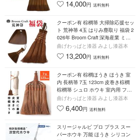
チリトリ シュロ しゅろ
14,000
円
送料無料
クーポン有 棕櫚箒 大掃除応援セッ
ト 荒神箒 4玉 はりみ塵取り 福袋 2
026年 Broom Craft 深海産業 ミニ
小さい 隙間 おしゃれ ほうき ホウ
曲げわっぱと漆器 みよし漆器本
キ ちりとり チリトリ
13,200
円
送料無料
クーポン有 棕櫚ほうき ほうき 室
内 長柄箒 7玉 123cm 皮巻き棕櫚
棕櫚箒 シュロ ホウキ 室内用 フロ
ーリング 畳 玄関 和室 和箒 座敷箒
曲げわっぱと漆器 みよし漆器本
掃除
6,400
円
送料無料
スリージャルビ プロ プラス スー
パーホウキ 万能 ほうき シリコン