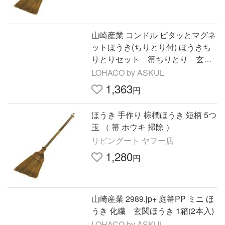
山崎産業 コンドル ピタッとマグネ
ットほうき(ちりとり付) ほうきち
りとりセット 箒ちりとり 玄関
ほうき 1本
LOHACO by ASKUL
1,363
円
ほうき 手作り 棕櫚ほうき 短柄 5つ
玉 （ 箒 ホウキ 掃除 ）
リビングート ヤフー店
1,280
円
山崎産業 2989.jp+ 庭箒PP ミニ ほ
うき 化繊 玄関ほうき 1箱(2本入)
LOHACO by ASKUL