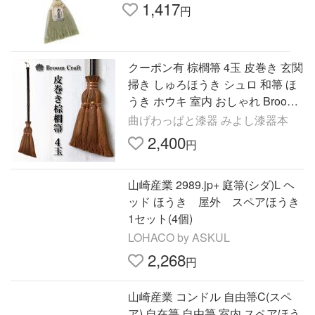
1,417
円
クーポン有 棕櫚箒 4玉 皮巻き 玄関
掃き しゅろほうき シュロ 和箒 ほ
うき ホウキ 室内 おしゃれ Broom
Craft 深海産業 海南市 掃き掃除 掃
曲げわっぱと漆器 みよし漆器本
除道具 シンプル 新築
2,400
円
山崎産業 2989.jp+ 庭箒(シダ)L ヘ
ッド ほうき 屋外 スペアほうき
1セット(4個)
LOHACO by ASKUL
2,268
円
山崎産業 コンドル 自由箒C(スペ
ア) 自在箒 自由箒 室内 スペアほう