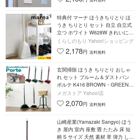
特典付 マーナ ほうきちりとり ほ
うき ちりとり セット 自立 自立式
立つ ホワイト W628W きれいに暮
らす marna
くらしのもり Yahoo!ショッピング
2,178
円
送料無料
玄関掃除 ほうき ちりとり おしゃ
れ セット ブルーム＆ダストパン
ポルテ K416 BROWN・GREEN・I
VORY・RED 玄関 掃除 Polte 掃除
メガストア Yahoo!店
道具収納
2,070
円
送料無料
山崎産業(Yamazaki Sangyo) ほう
き 屋内 室内 座敷 畳 たたみ 床 短
柄 S サイズ 天然 素材 草 弾力 しな