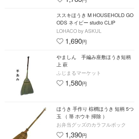
ススキほうき M HOUSEHOLD GO
ODS ネイビー studio CLIP
LOHACO by ASKUL
1,690
円
やましん 手編み座敷ほうき短柄
上 萩
ふじまるマーケット
1,580
円
ほうき 手作り 棕櫚ほうき 短柄 5つ
玉 （ 箒 ホウキ 掃除 ）
お弁当グッズのカラフルボック
1,390
円