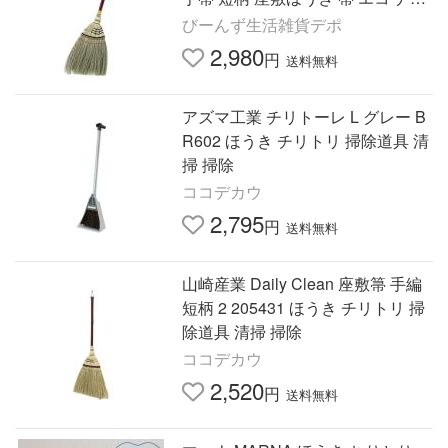
ュラル 畳 昔ながら 静か
びーんず生活雑貨デポ
2,980
円
送料無料
アズマ工業 チリトーレ L グレー B
R602 ほうき チリトリ 掃除道具 清
掃 掃除
ココデカウ
2,795
円
送料無料
山崎産業 Daily Clean 座敷箒 手編
短柄 2 205431 ほうき チリトリ 掃
除道具 清掃 掃除
ココデカウ
2,520
円
送料無料