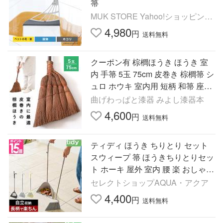
箒
MUK STORE Yahoo!ショッピング
店
4,980
円
送料無料
クーポン有 棕櫚ほうき ほうき 室
内 手箒 5玉 75cm 皮巻き 棕櫚箒 シ
ュロ ホウキ 室内用 短柄 和箒 座敷
箒 フローリング 畳 玄関 和室 掃除
曲げわっぱと漆器 みよし漆器本
軽量
4,600
円
送料無料
ティディ ほうき ちりとり セット
スウィープ 箒 ほうきちりとりセッ
ト ホーキ 屋外 室内 腰 楽 おしゃれ
玄関 自立 北欧 立ったまま 長柄 落
セレクトショップAQUA・アクア
ち葉 かわいい
4,400
円
送料無料