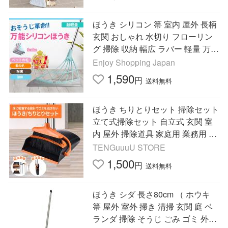
ほうき シリコン 箒 室内 屋外 長柄
玄関 おしゃれ 水切り フローリン
グ 掃除 収納 幅広 ラバー 軽量 万能
ほうき 髪の毛 ペットの毛 爆買
Enjoy Shopping Japan
1,590
円
送料無料
ほうき ちりとりセット 掃除セット
立て式掃除セット 自立式 玄関 室
内 屋外 掃除道具 家庭用 業務用 ち
りとり ちりとりセット コンパクト
TENGuuuU STORE
折りたたみ
1,500
円
送料無料
ほうき シダ 長さ80cm （ ホウキ
箒 屋外 室外 掃き 清掃 玄関 庭 ベ
ランダ 掃除 そうじ ごみ ゴミ 外掃