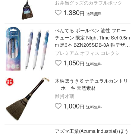
除 シダホウキ ）
お弁当グッズのカラフルボック
1,380
円
送料無料
ぺんてる ボールペン 油性 フロー
チューン 限定 Night Time Set 0.5m
m 黒3本 BZN205SDB-3A 軸デザイ
ン 黄昏 ほうき星 明空 ゆうパケ発
プレミアム オフィス コレクシ
送
1,050
円
送料無料
木柄ほうき S ナチュラルカントリ
ー ホーキ 天然素材
雑貨才蔵
1,000
円
送料無料
アズマ工業(Azuma Industrial) ほう