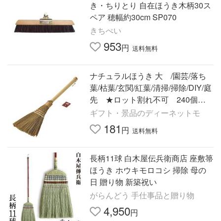
き・ちりとり 自在ほうき木柄30ス
ペア 穂幅約30cm SP070
きちべい
953
円
送料無料
ナチュラルほうき 大 /園芸/落ち
葉/枯葉/玄関/紅葉/清掃/掃除/DIY/庭
先 ★ロット割れ不可 240個単
位でご注文願います
ギフト・景品のディーネットモ
181
円
送料無料
長柄11球 白木屋伝兵衛商店 座敷箒
ほうき ホウキモロコシ 掃除 母の
日 贈り物 新築祝い
がらんどう 手仕事品と贈り物
4,950
円