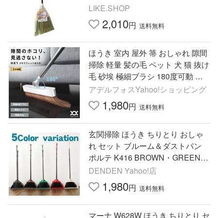
り 斜め カ
LIKE.SHOP
2,010
円
送料無料
ほうき 室内 屋外 箒 おしゃれ 隙間
掃除 軽量 髪の毛 ペット 犬 猫 抜け
毛 砂埃 極細ブラシ 180度可動 薄
型 3cm 長い柄 290g ADELPHOS
アデルフォスYahoo!ショッピング
HK1
1,980
円
送料無料
玄関掃除 ほうき ちりとり おしゃ
れ セット ブルーム＆ダストパン
ポルテ K416 BROWN・GREEN・I
VORY・RED 玄関 掃除 Polte 掃除
DENDEN Yahoo!店
道具 コンパクト収納
1,980
円
送料無料
マーナ W628W ほうき ちりとり セ