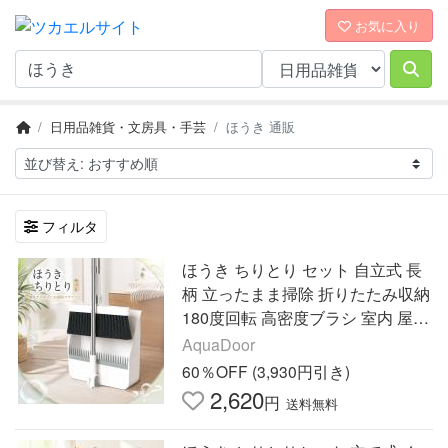
お気に入り
日用品雑貨・文房具・手芸
ほうき 通販
フィルタ
ほうき ちりとり セット 自立式 長
柄 立ったまま掃除 折りたたみ収納
180度回転 高密度ブラシ 室内 屋外
ベランダ 玄関 庭 美容室 店舗 スリ
AquaDoor
ム収納 掃除セット
60％OFF (3,930円引き)
2,620
円
送料無料