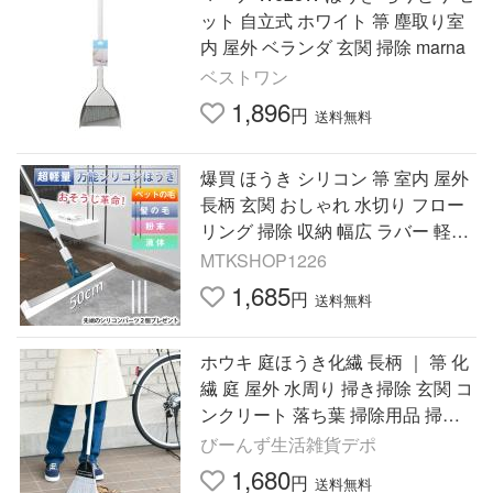
ット 自立式 ホワイト 箒 塵取り室
内 屋外 ベランダ 玄関 掃除 marna
ベストワン
1,896
円
送料無料
爆買 ほうき シリコン 箒 室内 屋外
長柄 玄関 おしゃれ 水切り フロー
リング 掃除 収納 幅広 ラバー 軽量
万能ほうき 髪の毛 ペットの毛
MTKSHOP1226
1,685
円
送料無料
ホウキ 庭ほうき化繊 長柄 ｜ 箒 化
繊 庭 屋外 水周り 掃き掃除 玄関 コ
ンクリート 落ち葉 掃除用品 掃除
道具
びーんず生活雑貨デポ
1,680
円
送料無料