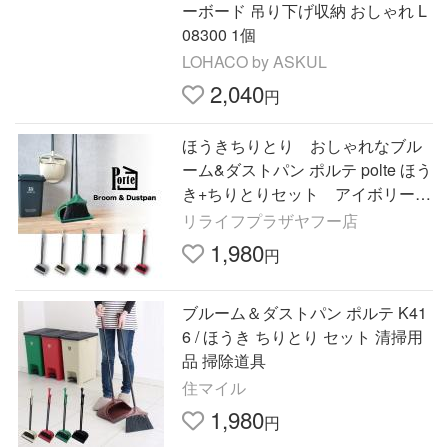
ーボード 吊り下げ収納 おしゃれ L
08300 1個
LOHACO by ASKUL
2,040
円
ほうきちりとり おしゃれなブル
ーム&ダストパン ポルテ polte ほう
き+ちりとりセット アイボリー
レッド グリーン ブラウン ブラッ
リライフプラザヤフー店
ク グレー
1,980
円
ブルーム＆ダストパン ポルテ K41
6 / ほうき ちりとり セット 清掃用
品 掃除道具
住マイル
1,980
円