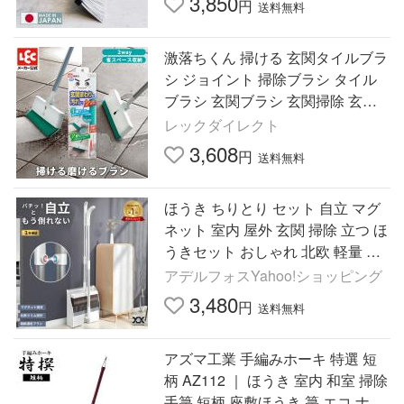
3,850
円
送料無料
激落ちくん 掃ける 玄関タイルブラ
シ ジョイント 掃除ブラシ タイル
ブラシ 玄関ブラシ 玄関掃除 玄関
掃除 ブラシ 玄関掃除ブラシ 掃除
レックダイレクト
用ブラシ 掃除道具 レック
3,608
円
送料無料
ほうき ちりとり セット 自立 マグ
ネット 室内 屋外 玄関 掃除 立つ ほ
うきセット おしゃれ 北欧 軽量 コ
ンパクト スリム 櫛付き コーム DU
アデルフォスYahoo!ショッピング
S1
3,480
円
送料無料
アズマ工業 手編みホーキ 特選 短
柄 AZ112 ｜ ほうき 室内 和室 掃除
手箒 短柄 座敷ほうき 箒 エコ ナチ