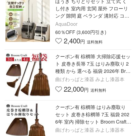
ほうき ちりとりセット 立て式 く
し付き 室内用 玄関 屋外 フローリ
ング 隙間 庭 ベランダ 溝対応 コン
パクト 立てて収納 室内用 ほうき
AquaDoor
セット 毛取り機能
60％OFF (3,600円引き)
2,400
円
送料無料
クーポン有 棕櫚箒 大掃除応援セッ
ト 皮巻き長箒 7玉 はりみ塵取り 2
種類 から 選べる 福袋 2026年 Broo
m Craft 深海産業 ほうき ホウキ ち
曲げわっぱと漆器 みよし漆器本
りとり チリトリ
22,000
円
送料無料
クーポン有 棕櫚箒 はりみ塵取り
セット 皮巻き棕櫚箒 7玉 福袋 202
6年 室内 掃除セット Broom Craft
深海産業 ほうき ホウキ ちりとり
曲げわっぱと漆器 みよし漆器本