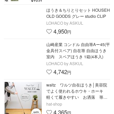
ほうき＆ちりとりセット HOUSEH
OLD GOODS グレー studio CLIP
LOHACO by ASKUL
4,950
円
山崎産業 コンドル 自由箒Aー45(平
金具付スペア) 自在箒 自由ほうき
室内 スペアほうき 1箱(4本入)
LOHACO by ASKUL
4,742
円
waltz ワルツ自在ほうき│美容院
でよく使われるホウキ・ホーキ
軽くて履きやすい お洒落 箒
美容室 毛が絡まない 軽量 ス
hat-shop
リム 掃き掃除 屋内 室内
4,365
円