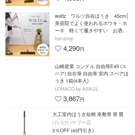
waltz ワルツ自在ほうき 45cm│
美容院でよく使われるホウキ・ホ
ーキ 軽くて履きやすい お洒
落 箒 美容室 毛が絡まない
hat-shop
軽量 スリム 掃き掃除 屋内
4,290
円
山崎産業 コンドル 自由箒E45 (ス
ペア) 自在箒 自由箒 室内 スペアほ
うき 1箱(4本入)
LOHACO by ASKUL
3,867
円
大工室内ほうき短柄 座敷箒 箒 畳
けいけいヤフー店
2％OFF (43円引き)