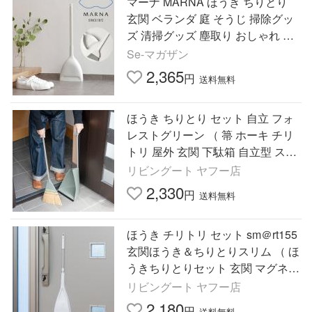
マーナ MARNA ほうき ちりとり
玄関 ベランダ 庭 そうじ 掃除グッ
ズ 清掃グッズ 塵取り おしゃれ 箒
掃除道具 シンプル w628
Se-マガザン
2,365
円
送料無料
ほうき ちりとり セット 自立 フォ
レストグリーン （ 箒 ホーキ チリ
トリ 屋外 玄関 下駄箱 自立型 スリ
ム かため 化学繊維 全長85cm 掃き
リビングート ヤフー店
掃除 ）
2,330
円
送料無料
ほうき チリトリ セット sm＠rt155
玄関ほうき＆ちりとりスリム （ ほ
うきちりとりセット 玄関 マグネッ
ト 伸縮 長さ 58〜75cm アズマ工業
リビングート ヤフー店
スマート シリーズ ）
2,180
円
送料無料