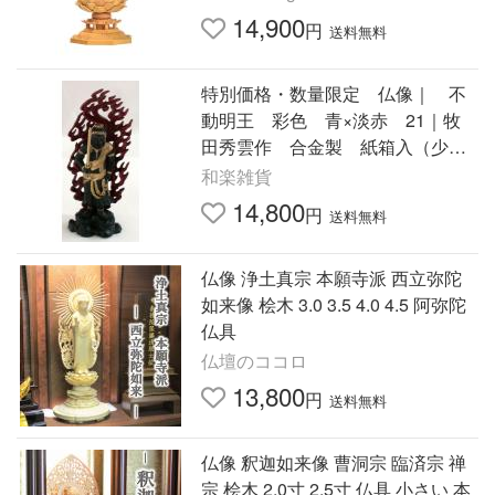
14,900
円
送料無料
特別価格・数量限定 仏像｜ 不
動明王 彩色 青×淡赤 21｜牧
田秀雲作 合金製 紙箱入（少々
汚れ有）【高岡銅器】
和楽雑貨
14,800
円
送料無料
仏像 浄土真宗 本願寺派 西立弥陀
如来像 桧木 3.0 3.5 4.0 4.5 阿弥陀
仏具
仏壇のココロ
13,800
円
送料無料
仏像 釈迦如来像 曹洞宗 臨済宗 禅
宗 桧木 2.0寸 2.5寸 仏具 小さい 本