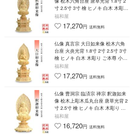
像 桧木六角台座 唐草光背 1.8寸 2
寸 2.5寸 3寸 檜 ヒノキ 白木 木彫り
ご本尊 小さい
福和屋
17,270
円
送料無料
仏像 真言宗 大日如来像 桧木六角
台座 火炎光背 1.8寸 2寸 2.5寸 3寸
檜 ヒノキ 白木 木彫り ご本尊 小さ
い
福和屋
17,270
円
送料無料
仏像 曹洞宗 臨済宗 禅宗 釈迦如来
像 桧木上彫木瓜丸台座 唐草光背 2
寸 2.5寸 檜 ヒノキ 白木 木彫り ご
本尊 小さい
福和屋
16,720
円
送料無料