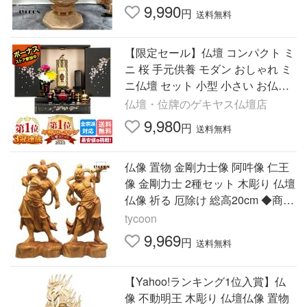
9,990
円
送料無料
【限定セール】仏壇 コンパクト ミ
ニ 桜 手元供養 モダン おしゃれ ミ
ニ仏壇 セット 小型 小さい お仏壇
リビング てまり
仏壇・位牌のゲキヤス仏壇店
9,980
円
送料無料
仏像 置物 金剛力士像 阿吽像 仁王
像 金剛力士 2種セット 木彫り 仏壇
仏像 祈る 厄除け 総高20cm ◆商売
繁盛・無病息災・福徳・福運・厄
tycoon
除け
9,969
円
送料無料
【Yahoo!ランキング1位入賞】仏
像 不動明王 木彫り 仏壇仏像 置物