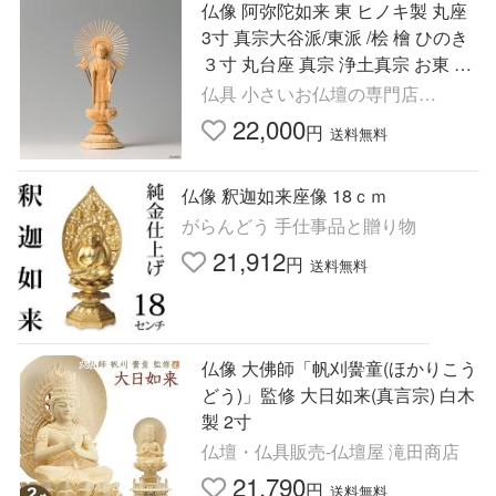
仏像 阿弥陀如来 東 ヒノキ製 丸座
3寸 真宗大谷派/東派 /桧 檜 ひのき
３寸 丸台座 真宗 浄土真宗 お東 ミ
ニ仏壇 御本尊 東立阿弥陀如来
仏具 小さいお仏壇の専門店
BUSSE
22,000
円
送料無料
仏像 釈迦如来座像 18ｃｍ
がらんどう 手仕事品と贈り物
21,912
円
送料無料
仏像 大佛師「帆刈黌童(ほかりこう
どう)」監修 大日如来(真言宗) 白木
製 2寸
仏壇・仏具販売-仏壇屋 滝田商店
21,790
円
送料無料