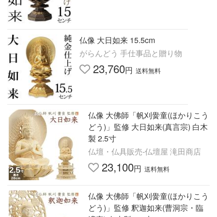
仏像 大日如来 15.5cm
がらんどう 手仕事品と贈り物
23,760
円
送料無料
仏像 大佛師「帆刈黌童(ほかりこう
どう)」監修 大日如来(真言宗) 白木
製 2.5寸
仏壇・仏具販売-仏壇屋 滝田商店
23,100
円
送料無料
仏像 大佛師「帆刈黌童(ほかりこう
どう)」監修 釈迦如来(曹洞宗・臨