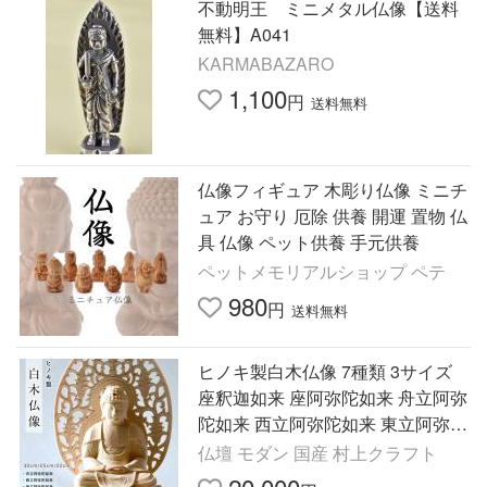
不動明王 ミニメタル仏像【送料
無料】A041
KARMABAZARO
1,100
円
送料無料
仏像フィギュア 木彫り仏像 ミニチ
ュア お守り 厄除 供養 開運 置物 仏
具 仏像 ペット供養 手元供養
ペットメモリアルショップ ペテ
980
円
送料無料
ヒノキ製白木仏像 7種類 3サイズ
座釈迦如来 座阿弥陀如来 舟立阿弥
陀如来 西立阿弥陀如来 東立阿弥陀
如来 大日如来 日蓮上人と曼荼羅の
仏壇 モダン 国産 村上クラフト
セット 桧木
20,000