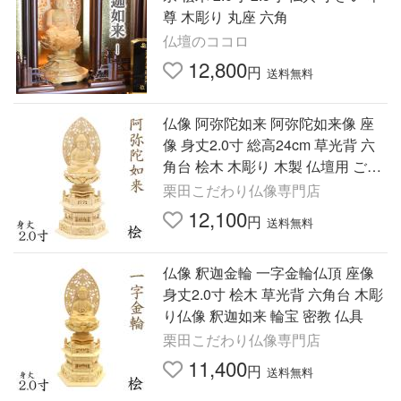
尊 木彫り 丸座 六角
仏壇のココロ
12,800
円
送料無料
仏像 阿弥陀如来 阿弥陀如来像 座
像 身丈2.0寸 総高24cm 草光背 六
角台 桧木 木彫り 木製 仏壇用 ご本
尊 浄土宗 天台宗 時宗 仏具 檜 ヒノ
栗田こだわり仏像専門店
キ
12,100
円
送料無料
仏像 釈迦金輪 一字金輪仏頂 座像
身丈2.0寸 桧木 草光背 六角台 木彫
り仏像 釈迦如来 輪宝 密教 仏具
栗田こだわり仏像専門店
11,400
円
送料無料