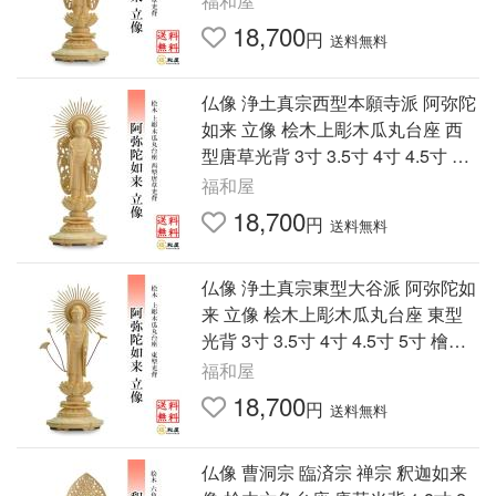
福和屋
18,700
円
送料無料
仏像 浄土真宗西型本願寺派 阿弥陀
如来 立像 桧木上彫木瓜丸台座 西
型唐草光背 3寸 3.5寸 4寸 4.5寸 5
寸 檜 ヒノキ 白木 木彫り ご本尊
福和屋
小さい
18,700
円
送料無料
仏像 浄土真宗東型大谷派 阿弥陀如
来 立像 桧木上彫木瓜丸台座 東型
光背 3寸 3.5寸 4寸 4.5寸 5寸 檜
ヒノキ 白木 木彫り ご本尊 小さい
福和屋
18,700
円
送料無料
仏像 曹洞宗 臨済宗 禅宗 釈迦如来