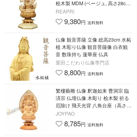
桧木製 MDM (ベージュ, 高さ28cmx
巾12cmx奥行12cm)
REAPRI
9,380
円
送料無料
仏像 観音菩薩 立像 総高23cm 水柘
植 木彫り仏像 観音菩薩像 白衣観
音 数珠持ち 蓮華座 仏具
栗田こだわり仏像専門店
8,800
円
送料無料
繁樓藝雕 仏像 釈迦如来 曹洞宗 臨
済宗 仏壇仏像 木彫り 桧木製 祈る
厄除け 飛天光背 八角台座（高さ28
cm×巾12cm×奥行12cm）
JOYPAO
8,785
円
送料無料