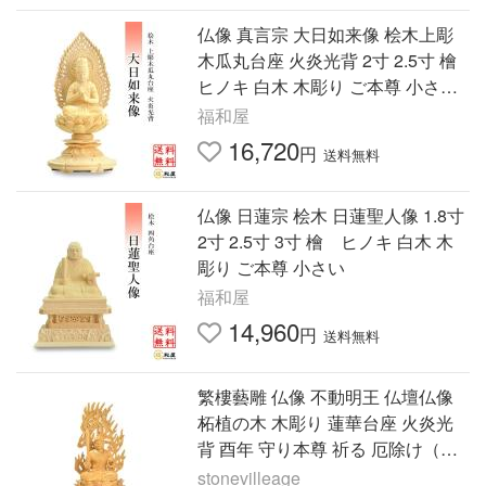
仏像 真言宗 大日如来像 桧木上彫
木瓜丸台座 火炎光背 2寸 2.5寸 檜
ヒノキ 白木 木彫り ご本尊 小さい
開運 風水 厄除け 供養
福和屋
16,720
円
送料無料
仏像 日蓮宗 桧木 日蓮聖人像 1.8寸
2寸 2.5寸 3寸 檜 ヒノキ 白木 木
彫り ご本尊 小さい
福和屋
14,960
円
送料無料
繁樓藝雕 仏像 不動明王 仏壇仏像
柘植の木 木彫り 蓮華台座 火炎光
背 酉年 守り本尊 祈る 厄除け（高
さ17cm×巾8.5cm×奥行8.
stonevilleage