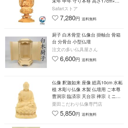
未年 申年 守り本尊 高さ17cm×巾8.
5cm×奥行8.5cm - 人気 おしゃれ 快
Safariストア
適
7,280
円
送料無料
厨子 白木骨堂 仏像台 掛軸台 骨箱
台 分骨台 小型仏壇
注文の多い仏具屋さん
6,600
円
送料無料
仏像 釈迦如来 座像 総高10cm 水柘
植 木彫り仏像 木製 仏壇用 ご本尊
曹洞宗 臨済宗 天台宗 禅宗 ミニ仏
像 コンパクト 小さい 仏具 インテ
栗田こだわり仏像専門店
リア 置物
5,850
円
送料無料