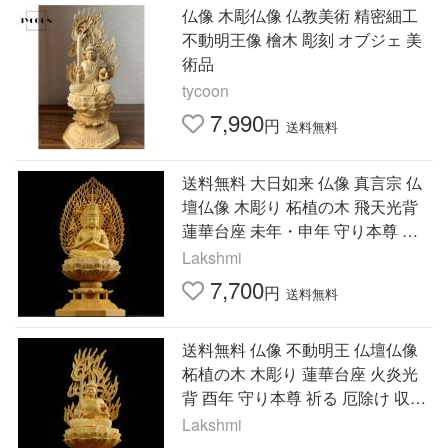
仏像 木彫仏像 仏教美術 精密細工
不動明王像 檜木 彫刻 オブジェ 美
術品
tycoon
7,990
円
送料無料
送料無料 大日如来 仏像 真言宗 仏
壇仏像 木彫り 柘植の木 飛天光背
蓮華台座 未年・申年 守り本尊 収
納ケース付き（高さ17cm×巾8.5c
Lakshmi
m×奥行8.5cm） (原木)
7,700
円
送料無料
送料無料 仏像 不動明王 仏壇仏像
柘植の木 木彫り 蓮華台座 火炎光
背 酉年 守り本尊 祈る 厄除け 収納
ケース付き（高さ17cm×巾8.5cm×
Lakshmi
奥行8.5cm） (原木)