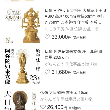
仏像 RIYAK 五大明王 大威徳明王 B
ASIC 高さ100mm 横幅53mm 奥行
き75mm ご本尊様 守本尊 本尊 仏
様 仏壇 フィギュア
なごみ工房 仏壇 位牌 お盆・初
33,000
円
送料無料
仏像 阿弥陀如来立像 浄土真宗 御
西用 23.5ｃｍ
がらんどう 手仕事品と贈り物
31,680
円
送料無料
仏像 大日如来 古美金 15cm
がらんどう 手仕事品と贈り物
26,400
円
送料無料