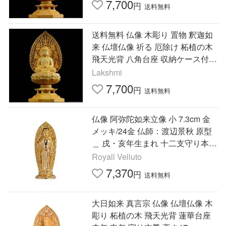
7,700
円
送料無料
送料無料 仏像 木彫り 置物 釈迦如
来 仏壇仏像 祈る 厄除け 柘植の木
飛天光背 八角台座 収納ケース付き
（高さ17cm×巾8.5cm×奥行8.5c
Lakshmi
m） (原木)
7,700
円
送料無料
仏像 阿弥陀如来立像 小 7.3cm 金
メッキ/24金 仏師：渡辺景秋 原型
＿ 戌・亥年生まれ 十二支守り本尊
干支 高岡銅器(あみだにょらいりゅ
Royall Velluto
うぞうS)
7,370
円
送料無料
大日如来 真言宗 仏像 仏壇仏像 木
彫り 柘植の木 飛天光背 蓮華台座