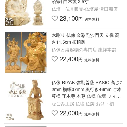
済宗) 白木製 2.5寸
仏壇・仏具販売-仏壇屋 滝田商店
23,100
円
送料無料
木彫り 仏像 金彩毘沙門天 立像 高
さ11.5cm 柘植製
仏像と縁起物の専門店 龍祥本舗
22,400
円
送料無料
仏像 RIYAK 弥勒菩薩 BASIC 高さ7
2mm 横幅37mm 奥行き46mm ご本
尊様 守本尊 本尊 仏様 仏壇 フィギ
ュア
なごみ工房 仏壇 位牌 お盆・初
22,000
円
送料無料