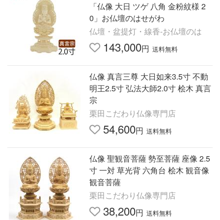
「仏像 大日 ツゲ 八角 金粉紋様 2
0」お仏壇のはせがわ
仏壇・盆提灯・線香-お仏壇のは
143,000
円
送料無料
仏像 真言三尊 大日如来3.5寸 不動
明王2.5寸 弘法大師2.0寸 桧木 真言
宗
栗田こだわり仏像専門店
54,600
円
送料無料
仏像 聖観音菩薩 勢至菩薩 座像 2.5
寸 一対 草光背 六角台 桧木 観音像
観音菩薩
栗田こだわり仏像専門店
38,200
円
送料無料