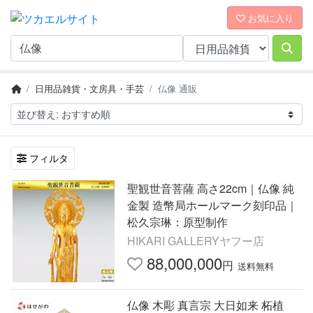
お気に入り
日用品雑貨・文房具・手芸
仏像 通販
フィルタ
聖観世音菩薩 高さ22cm｜仏像 純
金製 造幣局ホールマーク刻印品｜
松久宗琳：原型制作
HIKARI GALLERYヤフー店
88,000,000
円
送料無料
仏像 木彫 真言宗 大日如来 柘植