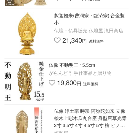
釈迦如来(曹洞宗・臨済宗) 合金製
小
仏壇・仏具販売-仏壇屋 滝田商店
21,340
円
送料無料
仏像 不動明王 15.5cm
がらんどう 手仕事品と贈り物
19,800
円
送料無料
仏像 浄土宗 時宗 阿弥陀如来 立像
桧木上彫木瓜丸台座 舟型唐草光背
3寸 3.5寸 4寸 4.5寸 5寸 檜 ヒノキ
白木 木彫り ご本尊 小さい