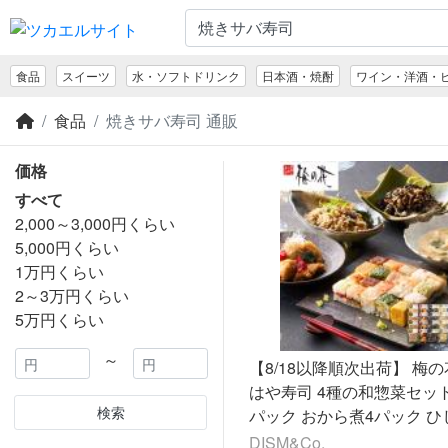
食品
スイーツ
水・ソフトドリンク
日本酒・焼酎
ワイン・洋酒・
食品
焼きサバ寿司 通販
価格
すべて
2,000～3,000円くらい
5,000円くらい
1万円くらい
2～3万円くらい
5万円くらい
～
【8/18以降順次出荷】 梅の
はや寿司 4種の和惣菜セット
検索
パック おから煮4パック ひ
パック 和風あん4パック 黒
DISM&Co.