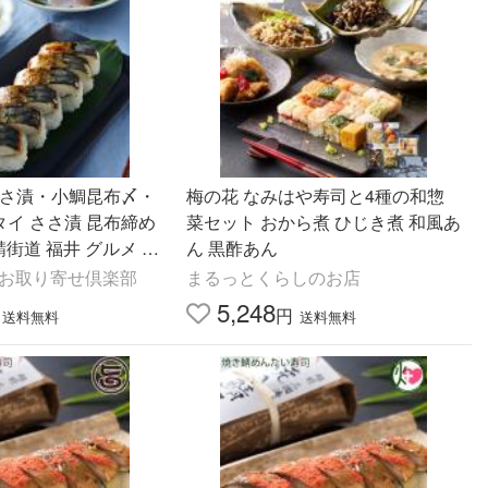
ささ漬・小鯛昆布〆・
梅の花 なみはや寿司と4種の和惣
 タイ ささ漬 昆布締め
菜セット おから煮 ひじき煮 和風あ
鯖街道 福井 グルメ 父
ん 黒酢あん
御歳暮ギフト
 お取り寄せ倶楽部
まるっとくらしのお店
5,248
円
送料無料
送料無料