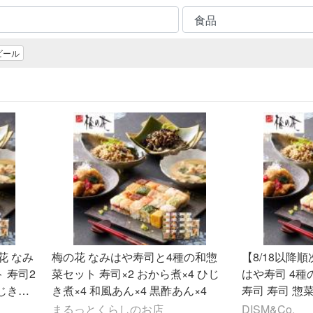
ビール
花 なみ
梅の花 なみはや寿司と4種の和惣
【8/18以降
 寿司2
菜セット 寿司×2 おから煮×4 ひじ
はや寿司 4種
じき煮4
き煮×4 和風あん×4 黒酢あん×4
寿司 寿司 惣
酢あん4
お惣菜 冷凍 
まるっとくらしのお店
DISM&Co.