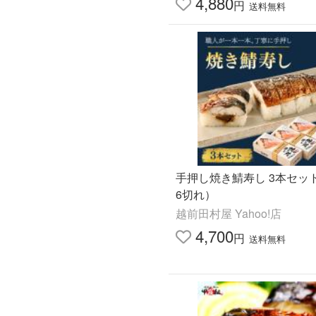
4,880
円
送料無料
手押し焼き鯖寿し 3本セッ
6切れ）
越前田村屋 Yahoo!店
4,700
円
送料無料