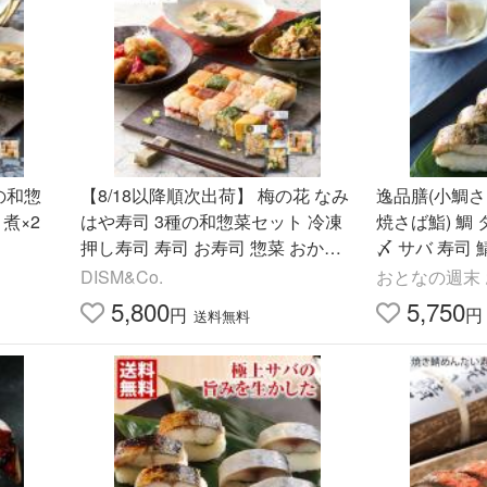
の和惣
【8/18以降順次出荷】 梅の花 なみ
逸品膳(小鯛
煮×2
はや寿司 3種の和惣菜セット 冷凍
焼さば鮨) 鯛
押し寿司 寿司 お寿司 惣菜 おかず
〆 サバ 寿司 
詰め合わせ お取り寄せ グルメ ギフ
の日 母の日 
DISM&Co.
おとなの週末
ト
5,800
5,750
円
円
送料無料