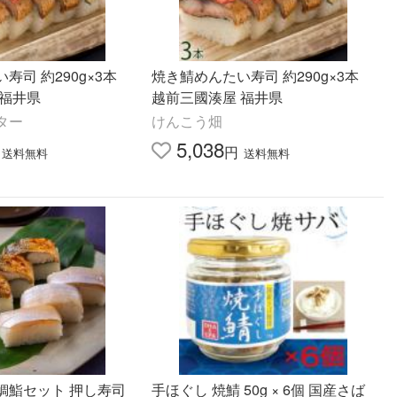
寿司 約290g×3本
焼き鯖めんたい寿司 約290g×3本
 福井県
越前三國湊屋 福井県
ター
けんこう畑
5,038
円
送料無料
送料無料
鯛鮨セット 押し寿司
手ほぐし 焼鯖 50g × 6個 国産さば