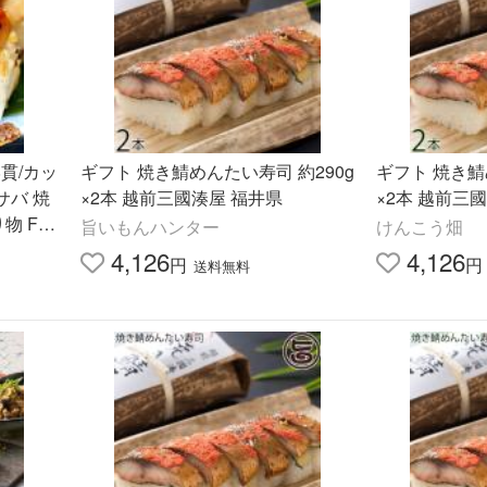
8貫/カッ
ギフト 焼き鯖めんたい寿司 約290g
ギフト 焼き鯖
サバ 焼
×2本 越前三國湊屋 福井県
×2本 越前三
物 FF
旨いもんハンター
けんこう畑
ギフト
4,126
4,126
円
円
送料無料