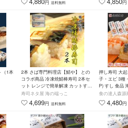
4,880
4,850
円
円
送料無料
ト（1本
2本 さば専門料理店【鯖や】 との
押し寿司 大起
コラボ商品 冷凍焼鯖棒寿司 2本セ
子・エビ 3種 
ット レンジで簡単解凍 カットする
P) すし 食品
だけ 8貫 贈り物 お中元 寿司 鯖 さ
利用 爆買
寿司ネタ屋 海の端っこ
食の達人森源
ば 送料無料 爆買
4,699
4,480
円
円
送料無料