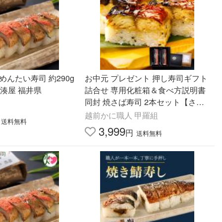
めんたい寿司 約290g
お中元 プレゼント 押し寿司ギフト
國湊屋 福井県
詰合せ 専用化粧箱＆食べ方説明書
同封 焼さば寿司 2本セット【さ
ば・さば】国産 爆買
越前かに職人 甲羅組
送料無料
3,999
円
送料無料