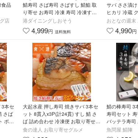
凍食品
鯖寿司 さば寿司 さばすし 鯖鮨 取
サバ ささ漬け
り寄せ お寿司 冷凍 寿司 冷凍すし
ヒカリ 冷蔵 
焼きサバ寿司 焼き鯖 お中元 御中元
ング店
港ダイニングしおそう
おとなの週末
爆買
4,999
4,990
円
円
送料無料
 3本セ
大起水産 押し寿司 焼きサバ 3本セ
鯖の棒寿司 3本セット
鯖 さば
ット 8貫入x3P(計24貫) すし 鯖 さ
寿司セット 寿
ト ポイ
ば 詰め合わせ 冷凍便 お取り寄せグ
バッテラ寿司 
ルメ 食品 ギフト
誕生日プレゼ
食の達人 お取り寄せグルメ
魚問屋 鯖陣