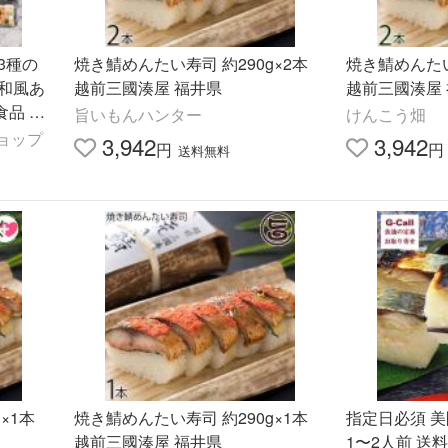
3種の
焼き鯖めんたい寿司 約290g×2本
焼き鯖めんたい
和風あ
越前三國湊屋 福井県
越前三國湊屋
品 惣
旨いもんハンター
けんこう畑
ショップ
3,942
3,942
円
円
送料無料
×1本
焼き鯖めんたい寿司 約290g×1本
指定日必須 美
越前三國湊屋 福井県
1〜2人前 送