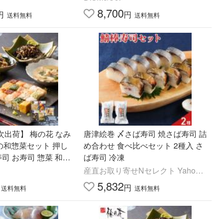
メ ギフト
8,700
円
円
送料無料
送料無料
順次出荷】 梅の花 なみ
唐津絵巻 〆さば寿司 焼さば寿司 詰
の和惣菜セット 押し
め合わせ 食べ比べセット 2種入 さ
寿司 お寿司 惣菜 和食
ば寿司 冷凍
わせ セット 冷凍食品
産直お取り寄せNセレクト Yahoo!
店
5,832
円
送料無料
送料無料