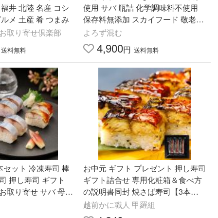
 福井 北陸 名産 コシ
使用 サバ 瓶詰 化学調味料不使用
グルメ 土産 肴 つまみ
保存料無添加 スカイフード 敬老の
日 ギフトに プレゼントに 爆買
 お取り寄せ倶楽部
よろず混む
4,900
円
送料無料
送料無料
 冷凍寿司 棒
お中元 ギフト プレゼント 押し寿司
司 押し寿司 ギフト
ギフト詰合せ 専用化粧箱＆食べ方
お取り寄せ サバ 母親
の説明書同封 焼さば寿司【3本】
ント
サバ 国産 爆買
越前かに職人 甲羅組