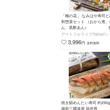
「梅の花」 なみはや寿司と
和惣菜セット （おから煮、
ん、黒酢あん） 食
菜 料理
アートフルライフYahoo!
3,996
円
送料無料
焼き鯖めんたい寿司 約290g
越前三國湊屋 福井県