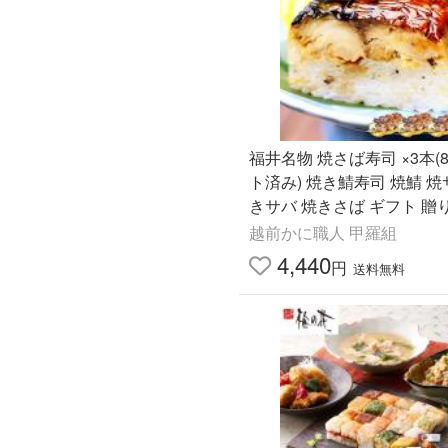
福井名物 焼さば寿司 ×3本(
ト済み) 焼き鯖寿司 焼鯖 焼
きサバ 焼きさば ギフト 贈り
ポイント利用 爆買 お中元 
越前かに職人 甲羅組
4,440
円
送料無料