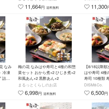
フト
11,664
11,300
円
送料無料
花 なみ
梅の花 なみはや寿司と4種の和惣
【8/18以降
 冷凍
菜セット おから煮×2 ひじき煮×2
はや寿司 4種
ず 詰め
和風あん×2 黒酢あん×2
寿司 10種類 
ギフト
おかず 詰め合
まるっとくらしのお店
DISM&Co.
冷凍
6,998
6,500
円
円
送料無料