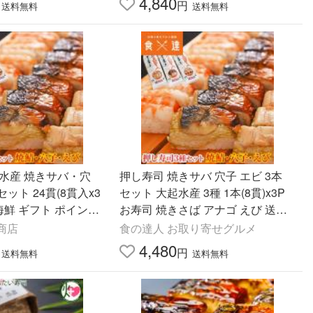
4,840
円
送料無料
送料無料
水産 焼きサバ・穴
押し寿司 焼きサバ 穴子 エビ 3本
セット 24貫(8貫入x3
セット 大起水産 3種 1本(8貫)x3P
 海鮮 ギフト ポイント
お寿司 焼きさば アナゴ えび 送料
無料 冷凍便 すし グルメ 食品 ギフ
商店
食の達人 お取り寄せグルメ
ト
4,480
円
送料無料
送料無料