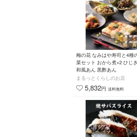
梅の花 なみはや寿司と4種
菜セット おから煮×2 ひじき
和風あん 黒酢あん
まるっとくらしのお店
5,832
円
送料無料