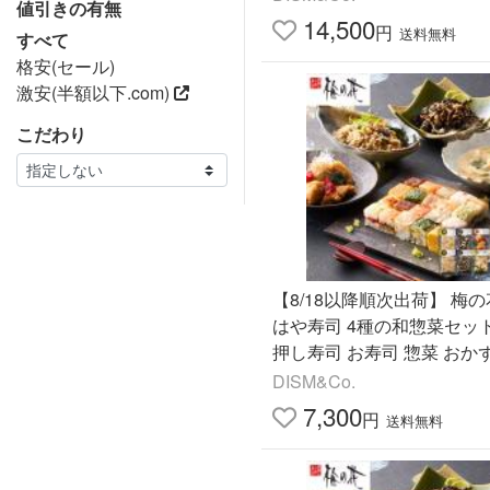
値引きの有無
パック
14,500
円
送料無料
すべて
格安(セール)
激安(半額以下.com)
こだわり
【8/18以降順次出荷】 梅の
はや寿司 4種の和惣菜セット
押し寿司 お寿司 惣菜 おか
合わせ お取り寄せ グルメ 
DISM&Co.
プレゼント
7,300
円
送料無料