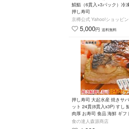
鯖鮨（6貫入×3パック）冷
押し寿司
京樽公式 Yahoo!ショッピ
5,000
円
送料無料
押し寿司 大起水産 焼きサバ
ット 24貫(8貫入x3P) すし 
肉厚 お寿司 食品 海鮮 ギフ
ント利用 爆買
食の達人森源商店