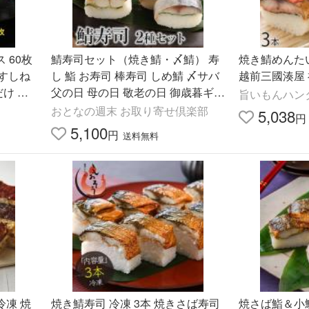
 60枚
鯖寿司セット（焼き鯖・〆鯖） 寿
焼き鯖めんたい
 すしね
し 鮨 お寿司 棒寿司 しめ鯖 〆サバ
越前三國湊屋
だけ 手
父の日 母の日 敬老の日 御歳暮ギフ
旨いもんハン
ト
おとなの週末 お取り寄せ倶楽部
5,038
円
5,100
円
送料無料
冷凍 焼
焼き鯖寿司 冷凍 3本 焼きさば寿司
焼さば鮨＆小