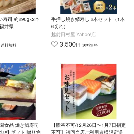
寿司 約290g×2本
手押し焼き鯖寿し 2本セット（1本
 福井県
6切れ）
越前田村屋 Yahoo!店
3,500
円
送料無料
送料無料
園食品 焼き鯖寿司
【贈答不可/12月26日〜1月7日指定
料無料 ギフト 贈り物
不可】初回当店ご利用者様限定送