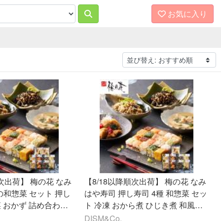
お気に入り
順次出荷】 梅の花 なみ
【8/18以降順次出荷】 梅の花 なみ
の和惣菜 セット 押し
はや寿司 押し寿司 4種 和惣菜 セッ
菜 おかず 詰め合わせ
ト 冷凍 おから煮 ひじき煮 和風あ
お取り寄せ グルメ ギ
ん 黒酢あん 湯葉 お取り寄せ グル
DISM&Co.