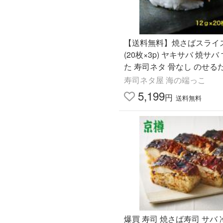
【送料無料】焼さばスライス
(20枚×3p) ヤキサバ 焼サバ
た 寿司ネタ 骨なし のせる
巻き寿司 焼き鯖 焼鯖 爆買
寿司ネタ屋 海の端っこ
5,199
円
送料無料
爆買 寿司 焼さば寿司 サバ 