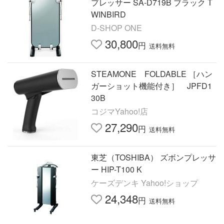
プレッサー SA-D719B ブラック T
WINBIRD
D-SHOP ONE
30,800
円
送料無料
STEAMONE FOLDABLE ［ハン
ガーショット機能付き］ JPFD1
30B
コジマYahoo!店
27,290
円
送料無料
東芝（TOSHIBA） ズボンプレッサ
ー HIP-T100 K
ケーズデンキ Yahoo!ショップ
24,348
円
送料無料