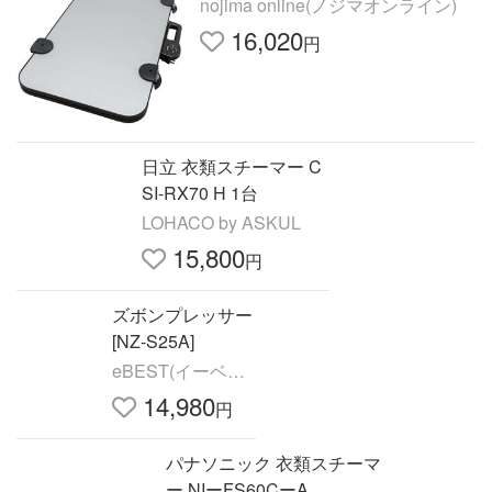
nojima online(ノジマオンライン)
16,020
円
日立 衣類スチーマー C
SI-RX70 H 1台
LOHACO by ASKUL
15,800
円
ズボンプレッサー
[NZ-S25A]
eBEST(イーベス
ト)
14,980
円
パナソニック 衣類スチーマ
ー NIーFS60CーA