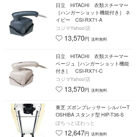
日立 HITACHI 衣類スチーマー
［ハンガーショット機能付き］ ネ
イビー CSI-RX71-A
コジマYahoo!店
13,570
円
送料無料
日立 HITACHI 衣類スチーマー
ベージュ［ハンガーショット機能
付き］ CSI-RX71-C
コジマYahoo!店
13,570
円
送料無料
東芝 ズボンプレッサー シルバーT
OSHIBA スタンド型 HIP-T36-S
ぽちっとほわっと
12,647
円
送料無料