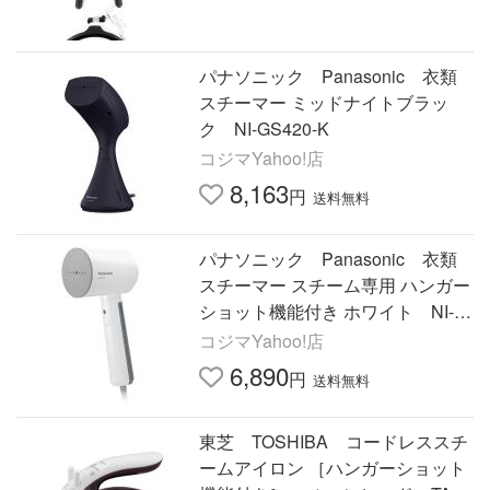
パナソニック Panasonic 衣類
スチーマー ミッドナイトブラッ
ク NI-GS420-K
コジマYahoo!店
8,163
円
送料無料
パナソニック Panasonic 衣類
スチーマー スチーム専用 ハンガー
ショット機能付き ホワイト NI-G
S200-W
コジマYahoo!店
6,890
円
送料無料
東芝 TOSHIBA コードレススチ
ームアイロン ［ハンガーショット