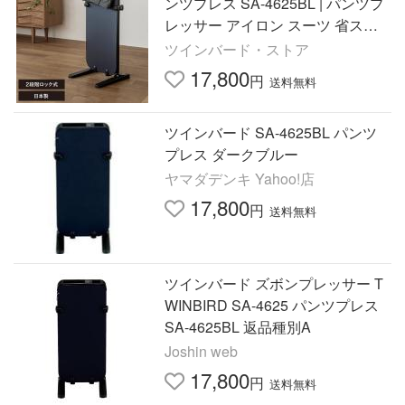
ンツプレス SA-4625BL | パンツプ
レッサー アイロン スーツ 省スペ
ース設計 スタンド
ツインバード・ストア
17,800
円
送料無料
ツインバード SA-4625BL パンツ
プレス ダークブルー
ヤマダデンキ Yahoo!店
17,800
円
送料無料
ツインバード ズボンプレッサー T
WINBIRD SA-4625 パンツプレス
SA-4625BL 返品種別A
Joshin web
17,800
円
送料無料