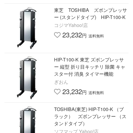
東芝 TOSHIBA ズボンプレッサ
ー (スタンドタイプ) HIP-T100-K
コジマYahoo!店
23,232
円
送料無料
HIP-T100-K 東芝 ズボンプレッサ
ー 縦型 折り目キッチリ 除菌 キャ
スター付 消臭 タイマー機能
ぎおん
23,232
円
送料無料
TOSHIBA(東芝) HIP-T100-K （ブ
ラック） ズボンプレッサー （ス
タンドタイプ）
ソフマップ Yahoo!店