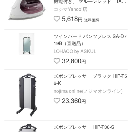
機能付き］ マル―ンレッド TA-F
V470-R
コジマYahoo!店
5,618
円
送料無料
ツインバード パンツプレス SA-D7
19B（直送品）
LOHACO by ASKUL
32,800
円
ズボンプレッサー ブラック HIP-T5
6-K
nojima online(ノジマオンライン)
23,360
円
ズボンプレッサー HIP-T36-S