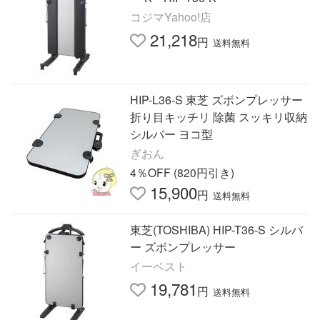
コジマYahoo!店
21,218
円
送料無料
HIP-L36-S 東芝 ズボンプレッサー
折り目キッチリ 除菌 スッキリ収納
シルバー ヨコ型
ぎおん
4％OFF (820円引き)
15,900
円
送料無料
東芝(TOSHIBA) HIP-T36-S シルバ
ー ズボンプレッサー
イーベスト
19,781
円
送料無料