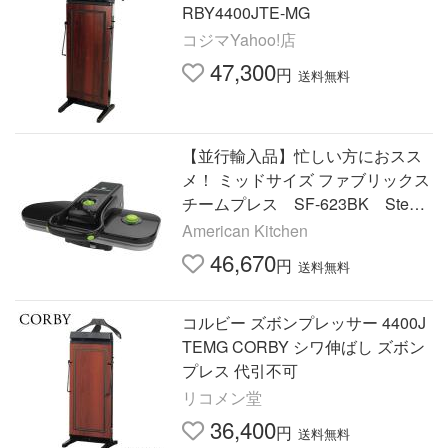
RBY4400JTE-MG
コジマYahoo!店
47,300
円
送料無料
【並行輸入品】忙しい方におスス
メ！ ミッドサイズ ファブリックス
チームプレス SF-623BK Steam
fast社 アイロン スチームアイロン
American Kitchen
ズボンプレッサー
46,670
円
送料無料
コルビー ズボンプレッサー 4400J
TEMG CORBY シワ伸ばし ズボン
プレス 代引不可
リコメン堂
36,400
円
送料無料