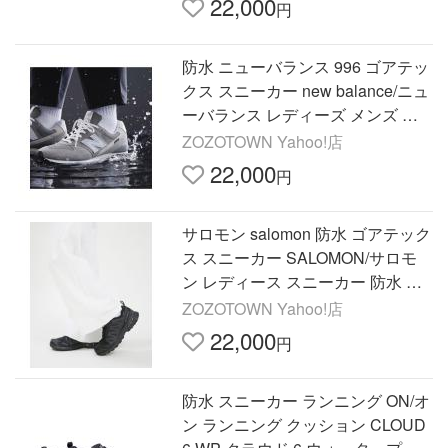
22,000
円
防水 ニューバランス 996 ゴアテッ
クス スニーカー new balance/ニュ
ーバランス レディーズ メンズ ス
ニーカー CM996X ゴアテックス
ZOZOTOWN Yahoo!店
防水 雨対応 CM996X
22,000
円
サロモン salomon 防水 ゴアテック
ス スニーカー SALOMON/サロモ
ン レディース スニーカー 防水 ゴ
アテックス XA PRO 3D V9 GTX W
ZOZOTOWN Yahoo!店
エックス エー プロ ブ…
22,000
円
防水 スニーカー ランニング ON/オ
ン ランニング クッション CLOUD