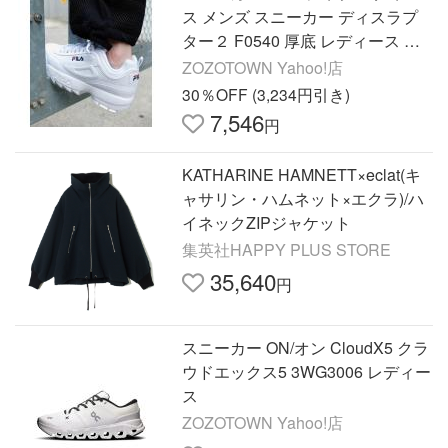
ス メンズ スニーカー ディスラプ
ター２ F0540 厚底 レディース メ
ンズ
ZOZOTOWN Yahoo!店
30％OFF (3,234円引き)
7,546
円
KATHARINE HAMNETT×eclat(キ
ャサリン・ハムネット×エクラ)/ハ
イネックZIPジャケット
集英社HAPPY PLUS STORE
35,640
円
スニーカー ON/オン CloudX5 クラ
ウドエックス5 3WG3006 レディー
ス
ZOZOTOWN Yahoo!店