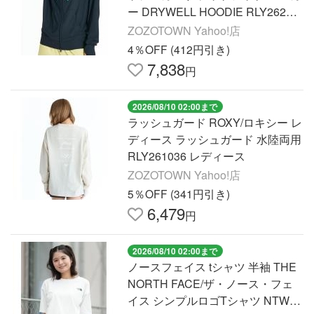
ー DRYWELL HOODIE RLY26201
4 UT レディース
ZOZOTOWN Yahoo!店
4％OFF (412円引き)
7,838
円
2026/08/10 02:00まで
ラッシュガード ROXY/ロキシー レ
ディース ラッシュガード 水陸両用
RLY261036 レディース
ZOZOTOWN Yahoo!店
5％OFF (341円引き)
6,479
円
2026/08/10 02:00まで
ノースフェイス tシャツ 半袖 THE
NORTH FACE/ザ・ノース・フェ
イス シンプルロゴTシャツ NTW32