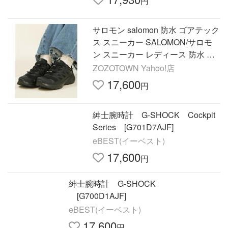
円
サロモン salomon 防水 ゴアテック
ス スニーカー SALOMON/サロモ
ン スニーカー レディース 防水 ゴ
アテックス X-ADVENTURE GTX
ZOZOTOWN Yahoo!店
W エックス アドベンチャー…
17,600
円
紳士腕時計 G-SHOCK Cockpit
Series [G701D7AJF]
eBEST(イーベスト)
17,600
円
紳士腕時計 G-SHOCK
[G700D1AJF]
eBEST(イーベスト)
17,600
円