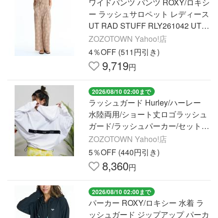
ワイドパンツ パンツ ROXY/ロキシ
ー ラッシュサロペット レディース
UT RAD STUFF RLY261042 UT
レディース
ZOZOTOWN Yahoo!店
4％OFF (511円引き)
9,719
円
2026/08/10 02:00まで
ラッシュガード Hurley/ハーレー
水陸両用/ショート丈ロゴラッシュ
ガード/ラッシュパーカー/セットア
ップ対応/ジャガードバンドドルマ
ZOZOTOWN Yahoo!店
ンフーディー WFF23…
5％OFF (440円引き)
8,360
円
2026/08/10 02:00まで
パーカー ROXY/ロキシー 水着 ラ
ッシュガード ジップアップ パーカ