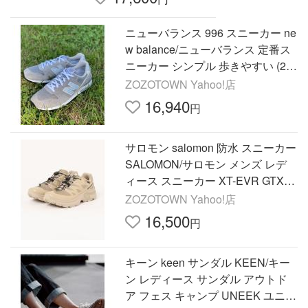
ニューバランス 996 スニーカー ne
w balance/ニューバランス 定番ス
ニーカー シンプル 歩きやすい (2
3〜28cm) CM996 レディース メン
ZOZOTOWN Yahoo!店
ズ
16,940
円
サロモン salomon 防水 スニーカー
SALOMON/サロモン メンズ レデ
ィース スニーカー XT-EVR GTX M
L47714000 レディース
ZOZOTOWN Yahoo!店
16,500
円
キーン keen サンダル KEEN/キー
ン レディース サンダル アウトド
ア フェス キャンプ UNEEK ユニー