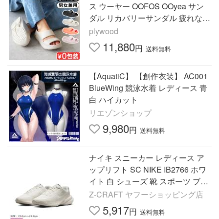
ス ウーヤー OOFOS OOyea サン
ダル リカバリーサンダル 疲れない
メンズ レディース クッション 厚
plywood
底 長時間
11,880
円
送料無料
【AquatiC】 【創作衣装】 AC001
BlueWing 競泳水着 レディース 青
白 ハイカット
リエゾンショップ
9,980
円
送料無料
ナイキ スニーカー レディース ア
ップリフト SC NIKE IB2766 ホワ
イト 白 シューズ 靴 スポーツ ブラ
ンド ロゴ カジュアル 運動
Z-CRAFT ヤフーショッピング店
5,917
円
送料無料