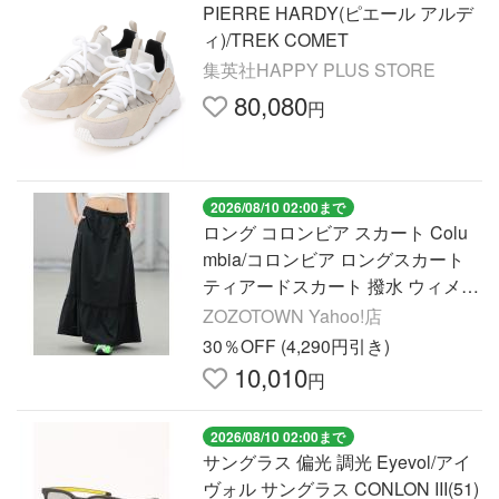
PIERRE HARDY(ピエール アルデ
ィ)/TREK COMET
集英社HAPPY PLUS STORE
80,080
円
2026/08/10 02:00まで
ロング コロンビア スカート Colu
mbia/コロンビア ロングスカート
ティアードスカート 撥水 ウィメン
ズパークトゥーゲートスカート PL
ZOZOTOWN Yahoo!店
9474
30％OFF (4,290円引き)
10,010
円
2026/08/10 02:00まで
サングラス 偏光 調光 Eyevol/アイ
ヴォル サングラス CONLON III(51)