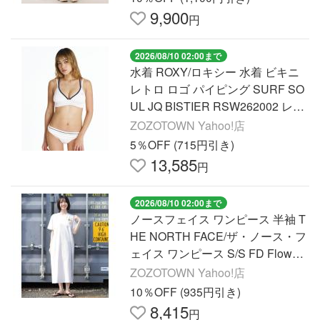
9,900
円
2026/08/10 02:00まで
水着 ROXY/ロキシー 水着 ビキニ
レトロ ロゴ パイピング SURF SO
UL JQ BISTIER RSW262002 レデ
ィース
ZOZOTOWN Yahoo!店
5％OFF (715円引き)
13,585
円
2026/08/10 02:00まで
ノースフェイス ワンピース 半袖 T
HE NORTH FACE/ザ・ノース・フ
ェイス ワンピース S/S FD Flower
Logo Onepiece Crew NTW32632
ZOZOTOWN Yahoo!店
10％OFF (935円引き)
8,415
円