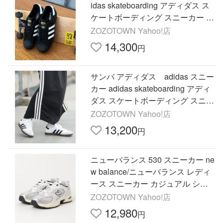
idas skateboarding アディダス ス
ケートボーディング スニーカー S
UPERSTAR ADV スーパースター
ZOZOTOWN Yahoo!店
GW6931/KI5732
14,300
円
サンバ アディダス adidas スニー
カー adidas skateboarding アディ
ダス スケートボーディング スニー
カー samba ADV サンバ GZ8477 I
ZOZOTOWN Yahoo!店
E3100
13,200
円
ニューバランス 530 スニーカー ne
w balance/ニューバランス レディ
ース スニーカー カジュアル シル
バー MR530 TA レディース
ZOZOTOWN Yahoo!店
12,980
円