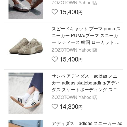
ク 1018698/1014099 レディース
ZOZOTOWN Yahoo!店
15,400
円
スピードキャット プーマ puma ス
ニーカー PUMA/プーマ スニーカ
ー レディース 韓国 ローカット 薄
底 SPEEDCAT ELEVATED W スピ
ZOZOTOWN Yahoo!店
ードキャット 403619 01
15,400
円
サンバ アディダス adidas スニー
カー adidas skateboarding/アディ
ダス スケートボーディング スニー
カー SAMBA ADV サンバ 4212619
ZOZOTOWN Yahoo!店
57 421261958 JR7108…
14,300
円
アディダス adidas スニーカー ad