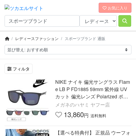
お気に入り
レディースファッション
スポーツブランド 通販
フィルタ
NIKE ナイキ 偏光サングラス Flam
e LB P FD1885 59mm 紫外線 UV
カット 偏光レンズ Polarized ポラ
ライズド 6color
メガネのハヤミ ヤフー店
13,860
円
送料無料
【選べる特典付】 正規品 ウーフォ