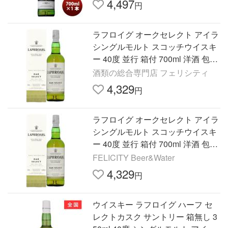
4,497
円
ラフロイグ オークセレクト アイラ
シングルモルト スコッチウイスキ
ー 40度 並行 箱付 700ml 洋酒 包装
不可
酒類の総合専門店 フェリシティ
4,329
円
ラフロイグ オークセレクト アイラ
シングルモルト スコッチウイスキ
ー 40度 並行 箱付 700ml 洋酒 包装
不可
FELICITY Beer&Water
4,329
円
ウイスキー ラフロイグ ハーフ セ
レクトカスク サントリー 箱無し 3