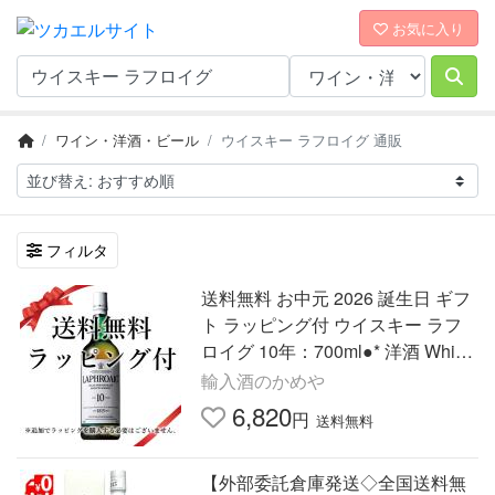
お気に入り
ワイン・洋酒・ビール
ウイスキー ラフロイグ 通販
フィルタ
送料無料 お中元 2026 誕生日 ギフ
ト ラッピング付 ウイスキー ラフ
ロイグ 10年：700ml●* 洋酒 Whisk
y (21-2)
輸入酒のかめや
6,820
円
送料無料
【外部委託倉庫発送◇全国送料無