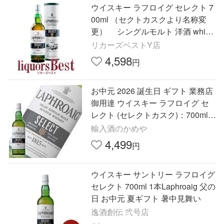
ウイスキー ラフロイグ セレクト 7
00ml （セクトカスクより名称変
更） シングルモルト 洋酒 whisk
y_t_爆買
リカーズベストY店
4,598
円
お中元 2026 誕生日 ギフト 業務店
御用達 ウイスキー ラフロイグ セ
レクト (セレクトカスク)：700ml
洋酒 Whisky (33-2)
輸入酒のかめや
4,499
円
ウイスキー サントリー ラフロイグ
セレクト 700ml 1本Laphroaig 父の
日 お中元 夏ギフト 暑中見舞い
逸酒創伝 弐号店