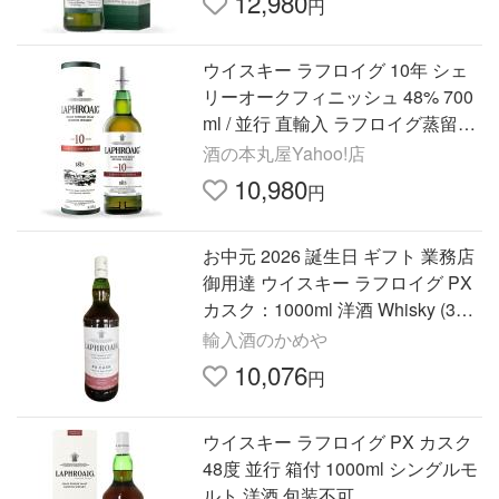
12,980
円
ウイスキー ラフロイグ 10年 シェ
リーオークフィニッシュ 48% 700
ml / 並行 直輸入 ラフロイグ蒸留所
【箱入】
酒の本丸屋Yahoo!店
10,980
円
お中元 2026 誕生日 ギフト 業務店
御用達 ウイスキー ラフロイグ PX
カスク：1000ml 洋酒 Whisky (35-
4)
輸入酒のかめや
10,076
円
ウイスキー ラフロイグ PX カスク
48度 並行 箱付 1000ml シングルモ
ルト 洋酒 包装不可