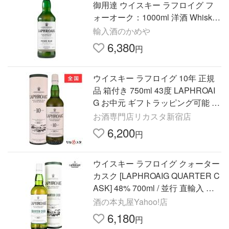
御用達 ウイスキー ラフロイグ フ
ォーオーク：1000ml 洋酒 Whisky
(35-3)
輸入酒のかめや
6,380
円
ウイスキー ラフロイグ 10年 正規
品 箱付き 750ml 43度 LAPHROAI
G お中元 ギフトラッピング可能 プ
レゼント
お酒専門店リカスタ新宿店
6,200
円
ウイスキー ラフロイグ クォーター
カスク [LAPHROAIG QUARTER C
ASK] 48% 700ml / 並行 直輸入 ラ
フロイグ蒸溜所【箱入】
酒の本丸屋Yahoo!店
6,180
円