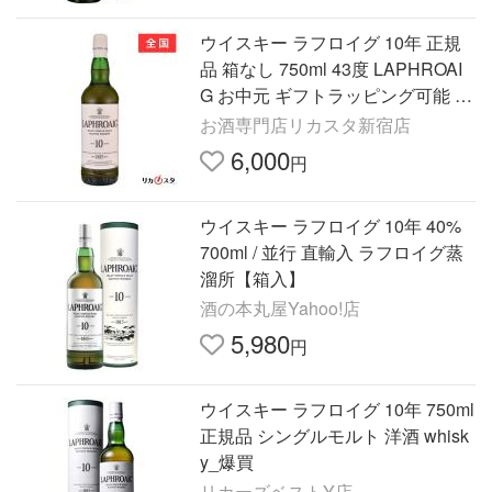
ウイスキー ラフロイグ 10年 正規
品 箱なし 750ml 43度 LAPHROAI
G お中元 ギフトラッピング可能 プ
レゼント
お酒専門店リカスタ新宿店
6,000
円
ウイスキー ラフロイグ 10年 40%
700ml / 並行 直輸入 ラフロイグ蒸
溜所【箱入】
酒の本丸屋Yahoo!店
5,980
円
ウイスキー ラフロイグ 10年 750ml
正規品 シングルモルト 洋酒 whisk
y_爆買
リカーズベストY店