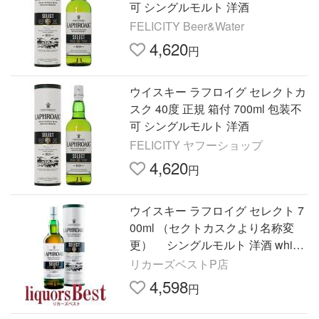
可 シングルモルト 洋酒
FELICITY Beer&Water
4,620
円
ウイスキー ラフロイグ セレクトカ
スク 40度 正規 箱付 700ml 包装不
可 シングルモルト 洋酒
FELICITY ヤフーショップ
4,620
円
ウイスキー ラフロイグ セレクト 7
00ml （セクトカスクより名称変
更） シングルモルト 洋酒 whisk
y_t_爆買
リカーズベストP店
4,598
円