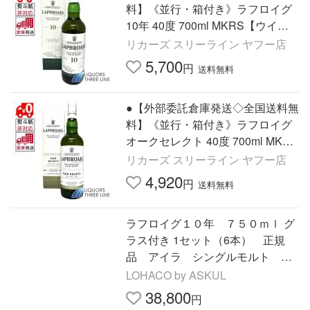
料】《並行・箱付き》ラフロイグ
10年 40度 700ml MKRS【ウイス
キー】※入荷状況により箱型から筒
リカーズ スリーライン ヤフー店
型へ変わる場合がございます
5,700
円
送料無料
●【外部委託倉庫発送◇全国送料無
料】《並行・箱付き》ラフロイグ
オークセレクト 40度 700ml MK
【ウイスキー】
リカーズ スリーライン ヤフー店
4,920
円
送料無料
ラフロイグ１０年 ７５０ｍｌ グ
ラス付き 1セット（6本） 正規
品 アイラ シングルモルト ス
コッチウイスキー
LOHACO by ASKUL
38,800
円