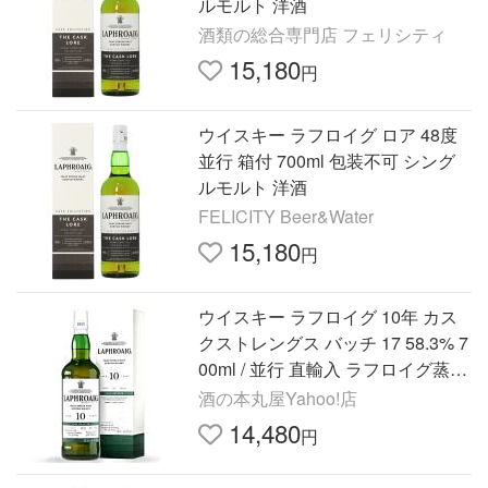
ルモルト 洋酒
酒類の総合専門店 フェリシティ
15,180
円
ウイスキー ラフロイグ ロア 48度
並行 箱付 700ml 包装不可 シング
ルモルト 洋酒
FELICITY Beer&Water
15,180
円
ウイスキー ラフロイグ 10年 カス
クストレングス バッチ 17 58.3% 7
00ml / 並行 直輸入 ラフロイグ蒸溜
所【箱入】
酒の本丸屋Yahoo!店
14,480
円