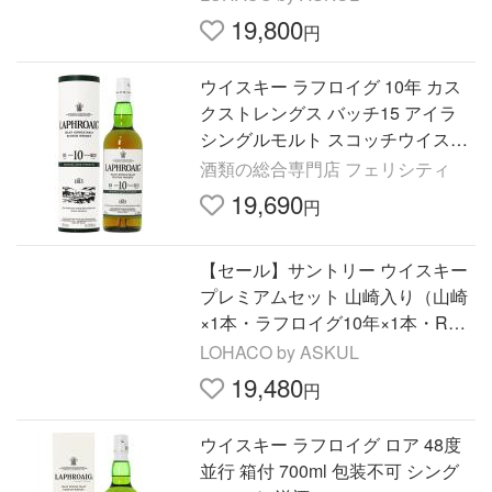
19,800
円
ウイスキー ラフロイグ 10年 カス
クストレングス バッチ15 アイラ
シングルモルト スコッチウイスキ
ー 56.5度 並行 箱付 700ml 包装不
酒類の総合専門店 フェリシティ
可 洋酒
19,690
円
【セール】サントリー ウイスキー
プレミアムセット 山崎入り（山崎
×1本・ラフロイグ10年×1本・ROK
U×1本） 1セット
LOHACO by ASKUL
19,480
円
ウイスキー ラフロイグ ロア 48度
並行 箱付 700ml 包装不可 シング