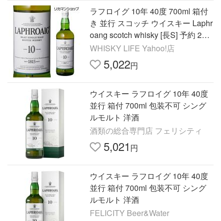
ラフロイグ 10年 40度 700ml 箱付
き 並行 スコッチ ウイスキー Laphr
oang scotch whisky [長S] 予約 202
6/7/23以降発送予定
WHISKY LIFE Yahoo!店
5,022
円
ウイスキー ラフロイグ 10年 40度
並行 箱付 700ml 包装不可 シング
ルモルト 洋酒
酒類の総合専門店 フェリシティ
5,021
円
ウイスキー ラフロイグ 10年 40度
並行 箱付 700ml 包装不可 シング
ルモルト 洋酒
FELICITY Beer&Water