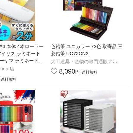
A3 本体 4本ローラー
色鉛筆 ユニカラー 72色 取寄品 三
 アイリス ラミネート
菱鉛筆 UC72CN2
オーヤマ ラミネートフ
大工道具・金物の専門通販アル
品 事務機器 オフィス
hoo!店
8,090
円
送料無料
[op]
送料無料