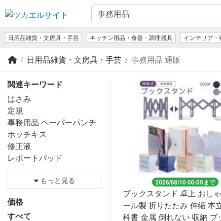
日用品雑貨・文房具・手芸
キッチン用品・食器・調理器具
インテリア・
日用品雑貨・文房具・手芸
事務用品 通販
関連キーワード
はさみ
定規
事務用品 ペーパーパンチ
ホッチキス
修正液
レポートパッド
もっと見る
2026/08/10 00:00まで
ブックスタンド 卓上 おしゃ
価格
ール製 折りたたみ 伸縮 本
すべて
科書 金属 倒れない 収納 