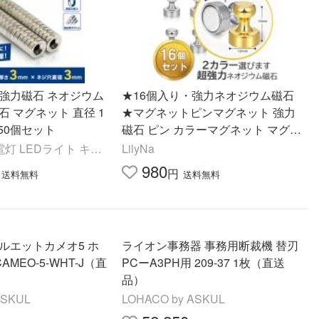
 強力磁石 ネオジウム
★16個入り・強力ネオジウム磁石
石 マグネット 直径 1
★マグネットピンマグネット 強力
 50個セット
磁石 ピン カラーマグネット マグネ
ットピン ネオジム磁石 オフィス用
電灯 LEDライト キー
LilyNa
品 事務用品 業務用
980
円
送料無料
送料無料
ライオン事務器 事務用断裁機 替刃
CAMEO-5-WHT-J（直
PCーA3PH用 209-37 1枚（直送
品）
ASKUL
LOHACO by ASKUL