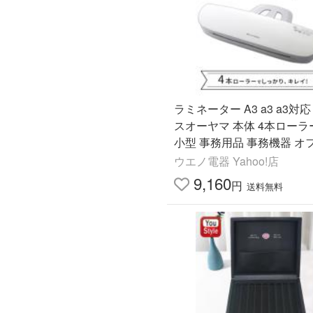
ラミネーター A3 a3 a3対
スオーヤマ 本体 4本ローラ
小型 事務用品 事務機器 オ
品LFA34AR
ウエノ電器 Yahoo!店
9,160
円
送料無料