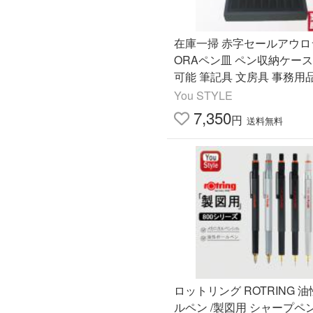
在庫一掃 赤字セールアウロラ
ORAペン皿 ペン収納ケース
可能 筆記具 文房具 事務用
入学 お祝い
You STYLE
7,350
円
送料無料
ロットリング ROTRING 
ルペン /製図用 シャープペン