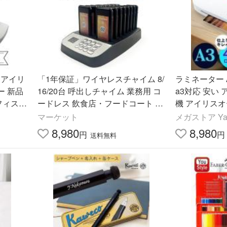
応 アイリ
「1年保証」ワイヤレスチャイム 8/
ラミネーター 
ー 新品
16/20台 呼出しチャイム 業務用 コ
a3対応 安い
フィス用
ードレス 飲食店・フードコート 呼
機 アイリス
び出しベル 工事不要
ィルム 事務用
マーケット
メガストア Ya
用品 LFA34AR 
8,980
8,980
円
円
送料無料