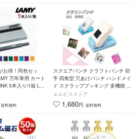
がお得！同色セッ
スクエアパンチ クラフトパンチ 切
AMY 万年筆用 カート
手 四角型 穴あけパンチ ハンドメイ
K 5本入り/1箱 LT1
ド スクラップブッキング 多機能 幼
フィス 文房具 事務用
稚園 DIY 手帳 事務用品 手芸 紙工
エルピスストア
芸 25mm 25×21mm
1,680
円
送料無料
送料無料