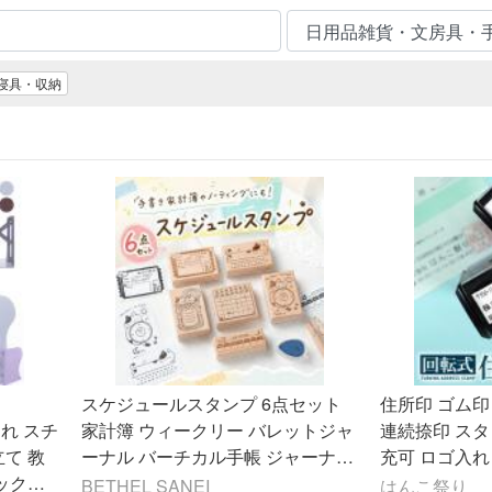
寝具・収納
スケジュールスタンプ 6点セット
住所印 ゴム印
れ スチ
家計簿 ウィークリー バレットジャ
連続捺印 ス
立て 教
ーナル バーチカル手帳 ジャーナリ
充可 ロゴ入れ
ブックエ
ング 手帳デコ 手帳用スタンプ 文房
所スタンプ はん
BETHEL SANEI
はんこ祭り