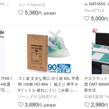
ー 全6
ル NAT055
コジマYahoo!店
品
トブルー/マ
You STYLE
5,380
円
送料無料
ーゼル
5,000
円
HIS I
ゴミ袋 丈夫な厚口 ポリ袋 90L 半透
デスクマット 勉強机用 事務用品 雑
l 4色選
明 100枚 HD-894 ｜ 箱入り 厚手 9
貨 DMT-9959PZ アイリスオーヤマ
プ芯 プ
0リットル 破れにくい ごみ袋 シャ
新生活
ルミ製
カシャカ 剪定 枝木
びーんず生活雑貨デポ
収納宅配館 Ya
3,680
2,980
円
円
送料無料