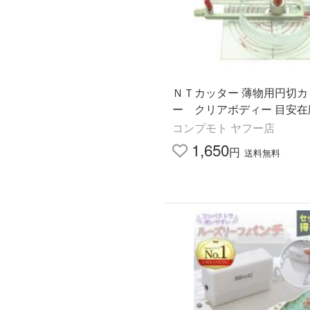
ＮＴカッター 薄物用円切カ
ー クリアボディー 目安在
コンプモト ヤフー店
1,650
円
送料無料