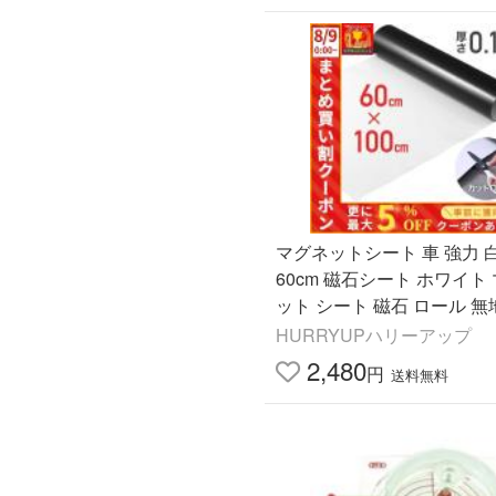
マグネットシート 車 強力 白 
60cm 磁石シート ホワイト
ット シート 磁石 ロール 無地
自動車 ロゴ隠し 店舗 オフ
HURRYUPハリーアップ
定表 飲食店
2,480
円
送料無料