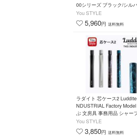
00シリーズ ブラック/シルバ
種類 筆記具 文房具 事務用
You STYLE
5,960
円
送料無料
ラダイト 芯ケース2 Luddite T
NDUSTRIAL Factory Mode
ぶ 文房具 事務用品 シャー
レゼント 贈り物 筆記具 ア
You STYLE
3,850
円
送料無料