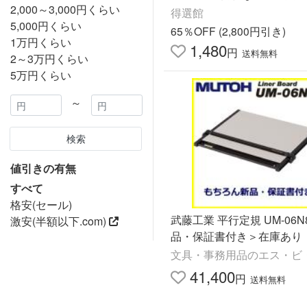
2,000～3,000円くらい
ンド デスク 机上 収納用品 
得選館
5,000円くらい
切り 2段仕切り 爆買
65％OFF (2,800円引き)
1万円くらい
1,480
円
送料無料
2～3万円くらい
5万円くらい
～
検索
値引きの有無
すべて
格安(セール)
武藤工業 平行定規 UM-06N
激安(半額以下.com)
品・保証書付き＞在庫あり
文具・事務用品のエス・ビ
41,400
円
送料無料