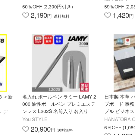
事務 仕
具・事務用品
60％OFF (3,300円引き)
59％OFF (2,
2,190
1,420
円
円
送料無料
8 ＜新
名入れ ボールペン ラミー LAMY 2
日本製 本革 
000 油性ボールペン プレミエステ
プボード 事務
ンレス L202S 名前入り 名入り
プル ビジネ
・デ
ップボード jpn
You STYLE
HANATORA Off
20,900
6％OFF (1,0
円
送料無料