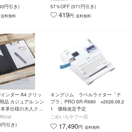
080円引き)
57％OFF (571円引き)
419
円
送料無料
送料無料
バインダー A4 クリッ
キングジム ラベルライター「テ
用品 カジュアル シン
プラ」PRO SR-R680 ※2026.08.2
ス 本革仕様の大人クリ
1 価格改定予定
y HANATORA
icial
こめいちヤフー店
80円引き)
17,490
円
送料無料