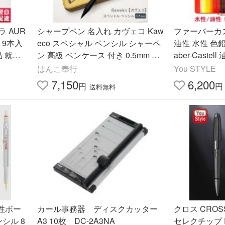
 AUR
シャープペン 名入れ カヴェコ Kaw
ファーバーカステル
 9本入
eco スペシャル ペンシル シャーペ
油性 水性 色鉛
品 就職
ン 高級 ペンケース 付き 0.5mm ギ
aber-Castel
フト
0色 赤缶/水性色
はんこ奉行
You STYLE
赤缶 画材セ
7,150
6,200
円
円
送料無料
油性ボー
カール事務器 ディスクカッター
クロス CRO
シル 8
A3 10枚 DC-2A3NA
セレクチップ 