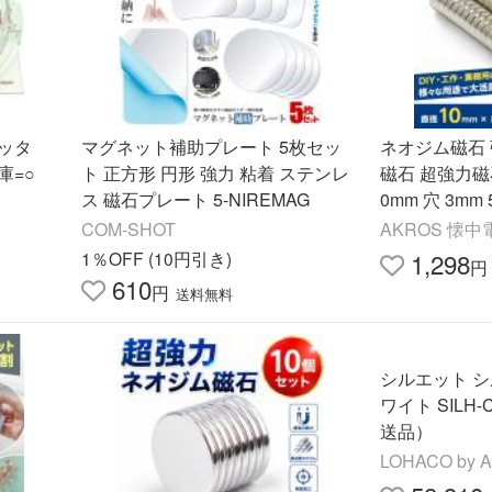
ッタ
マグネット補助プレート 5枚セッ
ネオジム磁石
庫=○
ト 正方形 円形 強力 粘着 ステンレ
磁石 超強力磁
ス 磁石プレート 5-NIREMAG
0mm 穴 3mm
COM-SHOT
AKROS 懐中
ケ
1％OFF (10円引き)
1,298
円
610
円
送料無料
シルエット シルエットカメオ5 ホ
ワイト SILH-
送品）
LOHACO by 