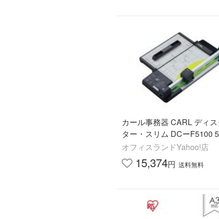
カール事務器 CARL ディ
ター・スリム DCーF5100 
オフィスランドYahoo!店
15,374
円
送料無料