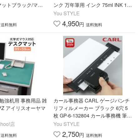
5 マットブラック/マッ
ンク 万年筆用 インク 75ml INK 14
ットグリーン/マットへ
10 全18色 筆記具 文房具 事務用品
You STYLE
卒業 記念品 就職
4,950
円
送料無料
送料無料
カール事務器 CARL ゲージパンチ
リフィルメーカー ブラック 6穴 5
枚 GP-6-132804 カール事務機 筆記
具 文房具 事務用品 卒業 穴あけ
hoo!店
You STYLE
2,750
円
送料無料
送料無料