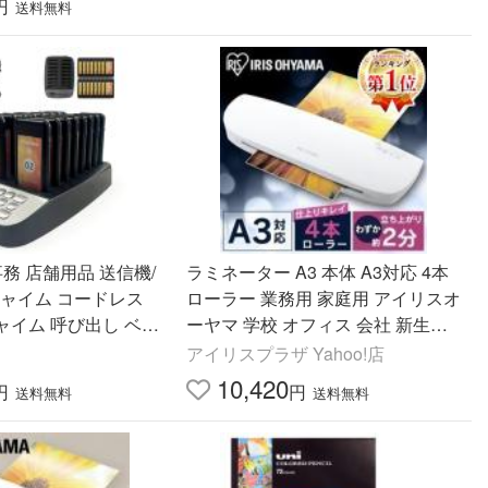
円
送料無料
務 店舗用品 送信機/
ラミネーター A3 本体 A3対応 4本
チャイム コードレス
ローラー 業務用 家庭用 アイリスオ
ャイム 呼び出し ベル
ーヤマ 学校 オフィス 会社 新生活
LFA34AR 安心延長保証対象
アイリスプラザ Yahoo!店
ポケベル
10,420
円
円
送料無料
送料無料