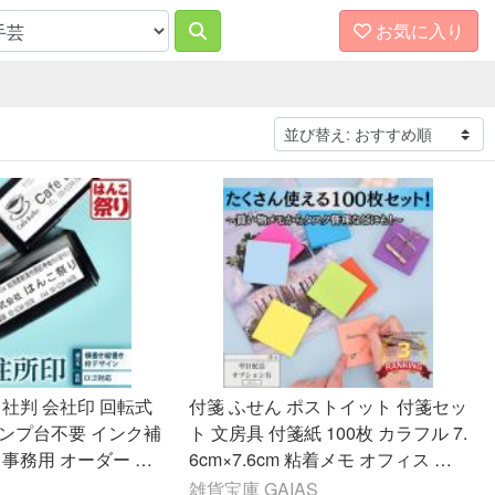
お気に入り
 社判 会社印 回転式
付箋 ふせん ポストイット 付箋セッ
タンプ台不要 インク補
ト 文房具 付箋紙 100枚 カラフル 7.
 事務用 オーダー 住
6cm×7.6cm 粘着メモ オフィス 事
こ 印鑑 58×22mm
務用品 勉強 メモ
雑貨宝庫 GAIAS