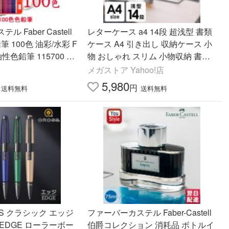
 Faber Castell
レターケース a4 14段 超浅型 書類
筆 100色 油彩/水彩 F
ケース A4 引き出し 収納ケース 小
l 油性色鉛筆 115700 10
物 おしゃれ スリム 小物収納 書類
鉛筆 514001 100色
収納 ケース 書類整理 オフィス収納
メガストア Yahoo!店
ット
LCE-14S
5,980
円
送料無料
送料無料
SS クラシック エッジ
ファーバーカステル Faber-Castell
EDGE ローラーボー
伯爵コレクション 消耗品 ボトルイ