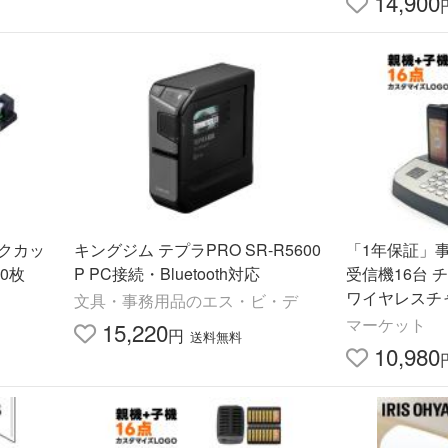
14,900
スクカッ
キングジム テプラPRO SR-R5600
「1年保証」事
50枚
P PC接続・Bluetooth対応
受信機16台 
ワイヤレスチ
文具・事務用品のエス・ビ・デ
ブザー フードコート 飲食店 レスト
マーケット
15,220
円
送料無料
ラン カフェ 
10,980