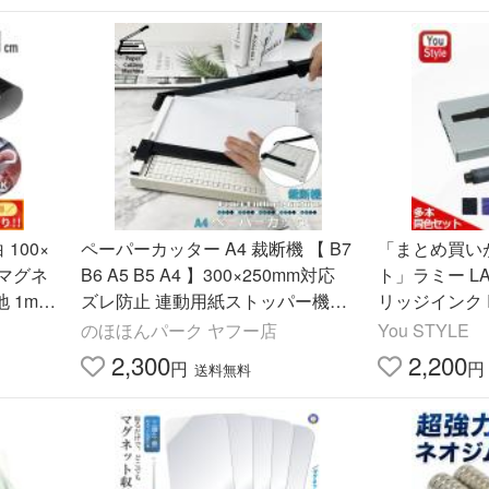
100×
ペーパーカッター A4 裁断機 【 B7
「まとめ買い
 マグネ
B6 A5 B5 A4 】300×250mm対応
ト」ラミー L
 1m
ズレ防止 連動用紙ストッパー機能
リッジインク IN
ィス 予
LB-154 区分60S
0 8色選択 オ
のほほんパーク ヤフー店
You STYLE
品
2,300
2,200
円
円
送料無料