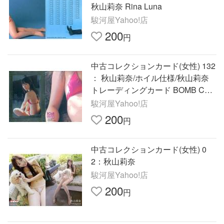
秋山莉奈 Rina Luna
駿河屋Yahoo!店
200
円
中古コレクションカード(女性) 132
： 秋山莉奈/ホイル仕様/秋山莉奈
トレーディングカード BOMB CAR
D LIM
駿河屋Yahoo!店
200
円
中古コレクションカード(女性) 0
2：秋山莉奈
駿河屋Yahoo!店
200
円