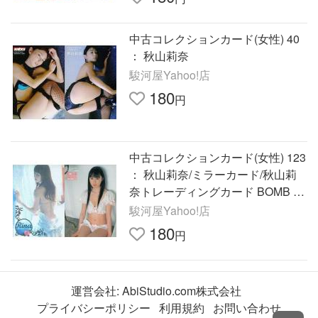
中古コレクションカード(女性) 40
： 秋山莉奈
駿河屋Yahoo!店
180
円
中古コレクションカード(女性) 123
： 秋山莉奈/ミラーカード/秋山莉
奈トレーディングカード BOMB C
ARD L
駿河屋Yahoo!店
180
円
運営会社:
AbiStudio.com株式会社
プライバシーポリシー
利用規約
お問い合わせ