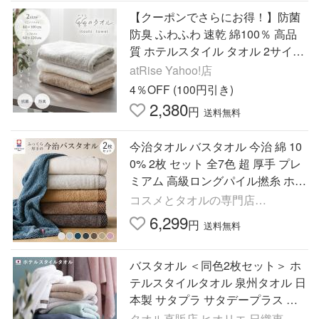
【クーポンでさらにお得！】防菌
防臭 ふわふわ 速乾 綿100％ 高品
質 ホテルスタイル タオル 2サイズ
コンパクト バスタオル 柔らか ホ
atRise Yahoo!店
テルライク
4％OFF (100円引き)
2,380
円
送料無料
今治タオル バスタオル 今治 綿 10
0% 2枚 セット 全7色 超 厚手 プレ
ミアム 高級ロングパイル撚糸 ホテ
ル仕様 ふわふわ 高吸水 日本製 い
コスメとタオルの専門店
まばり タオル おしゃれ
MOREAGE
6,299
円
送料無料
バスタオル ＜同色2枚セット＞ ホ
テルスタイルタオル 泉州タオル 日
本製 サタプラ サタデープラス 圧
縮 セール 送料無料
タオル直販店 ヒオリエ 日織恵