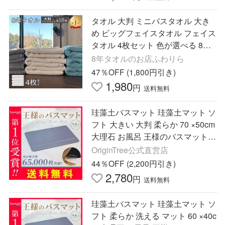
タオル 大判 ミニバスタオル 大き
め ビッグフェイスタオル フェイス
タオル 4枚セット 色が選べる 8年
タオル [M便 1/1]
8年タオルのお店ふわりら
47％OFF (1,800円引き)
1,980
円
送料無料
珪藻土バスマット 珪藻土マット ソ
フト 大きい 大判 柔らか 70 ×50cm
大理石 お風呂 王様のバスマット V
er.2.0 10色
OriginTree公式直営店
44％OFF (2,200円引き)
2,780
円
送料無料
珪藻土バスマット 珪藻土マット ソ
フト 柔らか 洗える マット 60 ×40c