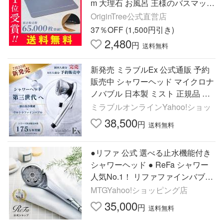
m 大理石 お風呂 王様のバスマット
Ver.2.0 9色
OriginTree公式直営店
37％OFF (1,500円引き)
2,480
円
送料無料
新発売 ミラブルEx 公式通販 予約
販売中 シャワーヘッド マイクロナ
ノバブル 日本製 ミスト 正規品 ナ
ノバブル
ミラブルオンラインYahoo!ショッ
38,500
円
送料無料
●リファ 公式 選べる止水機能付き
シャワーヘッド ● ReFa シャワー
人気No.1！ リファファインバブル
U 誕生日 ギフト 新生活 引っ越し
MTGYahoo!ショッピング店
ReFa 節水 FBU FBUS
35,000
円
送料無料