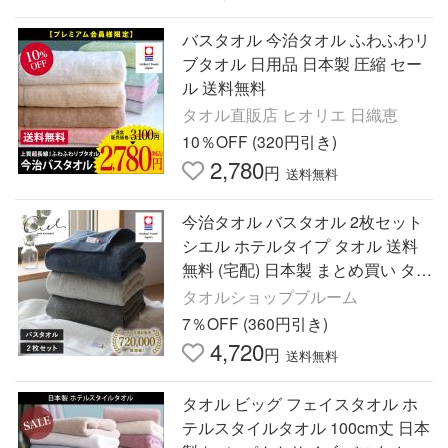
バスタオル 今治タオル ふわふわリ
ブタオル 日用品 日本製 圧縮 セー
ル 送料無料
タオル直販店 ヒオリエ 日織恵
10％OFF (320円引き)
2,780
円
送料無料
今治タオル バスタオル 2枚セット
シエル ホテルタイプ タオル 送料
無料 (宅配) 日本製 まとめ買い タオ
ルセット 速乾 ホテル仕様
タオルショップブルーム
7％OFF (360円引き)
4,720
円
送料無料
タオル ビッグ フェイスタオル ホ
テルスタイルタオル 100cm丈 日本