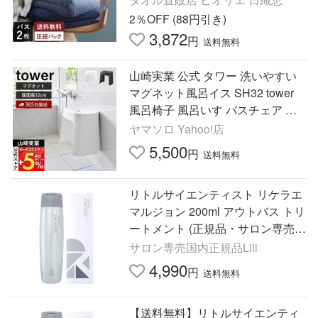
2％OFF (88円引き)
3,872
円
送料無料
山崎実業 公式 タワー 洗いやすい
マグネット風呂イス SH32 tower
風呂椅子 風呂いす バスチェア 高
さ32cm 滑り止め 浮かせる収納 16
ヤマソロ Yahoo!店
53 1654
5,500
円
送料無料
リトルサイエンティスト リケラエ
マルジョン 200ml アウトバス トリ
ートメント (正規品・サロン専売
品)
サロン専売国内正規品Lili
4,990
円
送料無料
【送料無料】リトルサイエンティ