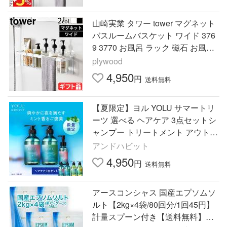
山崎実業 タワー tower マグネット
バスルームバスケット ワイド 376
9 3770 お風呂 ラック 磁石 お風呂
収納 強力マグネット 壁面収納
plywood
4,950
円
送料無料
【夏限定】ヨル YOLU サマートリ
ーツ 選べる ヘアケア 3点セットシ
ャンプー トリートメント アウトバ
ス ヨルシャンプー 単品 セット 夏
アンドハビット
限定 yoru
4,950
円
送料無料
アースコンシャス 国産エプソムソ
ルト【2kg×4袋/80回分/1回45円】
計量スプーン付き【送料無料】