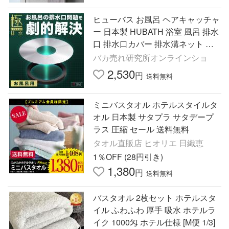
ヒューバス お風呂 ヘアキャッチャ
ー 日本製 HUBATH 浴室 風呂 排水
口 排水口カバー 排水溝ネット 排
水溝 ゴミ受け マグネット ヘアー
バカ売れ研究所オンラインショ
キャッチャー
2,530
円
送料無料
ミニバスタオル ホテルスタイルタ
オル 日本製 サタプラ サタデープ
ラス 圧縮 セール 送料無料
タオル直販店 ヒオリエ 日織恵
1％OFF (28円引き)
1,380
円
送料無料
バスタオル 2枚セット ホテルスタ
イル ふわふわ 厚手 吸水 ホテルラ
イク 1000匁 ホテル仕様 [M便 1/3]