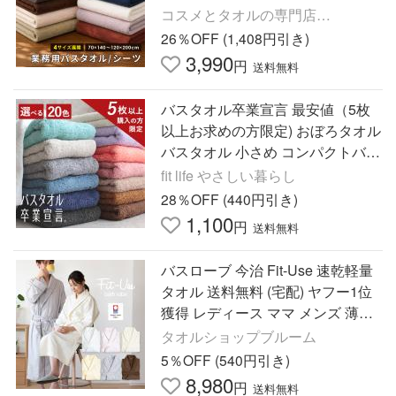
ット サロン 薄手 速乾 吸水
コスメとタオルの専門店
MOREAGE
26％OFF (1,408円引き)
3,990
円
送料無料
バスタオル卒業宣言 最安値（5枚
以上お求めの方限定) おぼろタオル
バスタオル 小さめ コンパクトバス
タオル スリム 綿100 日本製 子供
fit life やさしい暮らし
ギフト ポイント利用
28％OFF (440円引き)
1,100
円
送料無料
バスローブ 今治 Fit-Use 速乾軽量
タオル 送料無料 (宅配) ヤフー1位
獲得 レディース ママ メンズ 薄手
マタニティ ※ラッピング別売り
タオルショップブルーム
5％OFF (540円引き)
8,980
円
送料無料