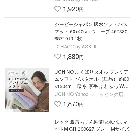
1,920
円
シービージャパン 吸水ソフトバス
マット 60×40cm ウェーブ 457330
6871019 1枚
LOHACO by ASKUL
1,880
円
UCHINO よくばりタオル プレミア
ムソフト バスタオル（単品） 約60
×120cm ｜吸水 厚手 ふわふわ WE
B限定 ウチノ ギフト不可
UCHINO Yahoo!ショッピング店
1,870
円
レック 激落ちくん瞬間吸水バスマ
ットM GR B00627 グレー Mサイズ