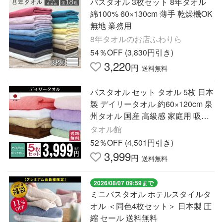
バスタオル 3枚セット 8年タオル
綿100% 60×130cm 薄手 乾燥機OK
無地 業務用
8年タオルのお店ふわりら
54％OFF (3,830円引き)
3,220
円
送料無料
バスタオル セット タオル 5枚 日本
製 デイリータオル 約60×120cm 泉
州タオル 国産 高級感 家庭用 吸水
性 速乾性 ふわふわ ポイント利用
タオル館
52％OFF (4,501円引き)
3,999
円
送料無料
2026/08/07 09:59まで
ミニバスタオル ホテルスタイルタ
オル ＜同色4枚セット＞ 日本製 圧
縮 セール 送料無料