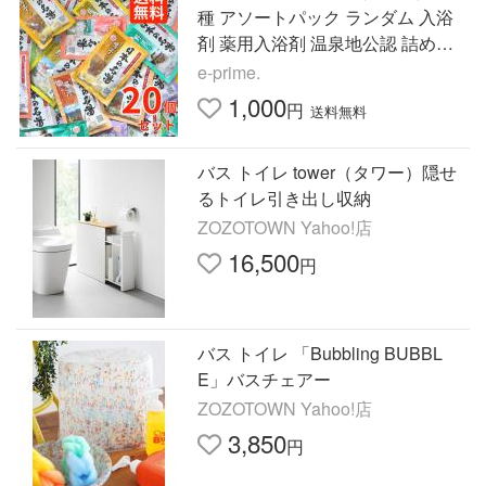
種 アソートパック ランダム 入浴
剤 薬用入浴剤 温泉地公認 詰め合
わせ 日本の名湯にごり湯 透明 炭
e-prime.
酸 温泉気分 湯
1,000
円
送料無料
バス トイレ tower（タワー）隠せ
るトイレ引き出し収納
ZOZOTOWN Yahoo!店
16,500
円
バス トイレ 「Bubbling BUBBL
E」バスチェアー
ZOZOTOWN Yahoo!店
3,850
円