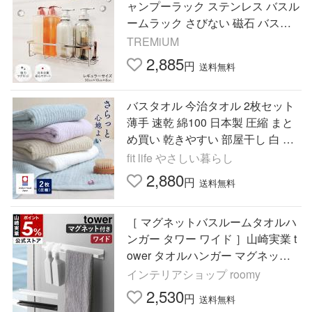
ャンプーラック ステンレス バスル
ームラック さびない 磁石 バスケ
ット 収納 (M)
TREMiUM
2,885
円
送料無料
バスタオル 今治タオル 2枚セット
薄手 速乾 綿100 日本製 圧縮 まと
め買い 乾きやすい 部屋干し 白 く
すみカラー シンプル おしゃれ 収
fit life やさしい暮らし
納 ポイント利用
2,880
円
送料無料
［ マグネットバスルームタオルハ
ンガー タワー ワイド ］山崎実業 t
ower タオルハンガー マグネット
磁石 yamazaki 公式 ブラック ホワ
インテリアショップ roomy
イト 4596 4597
2,530
円
送料無料