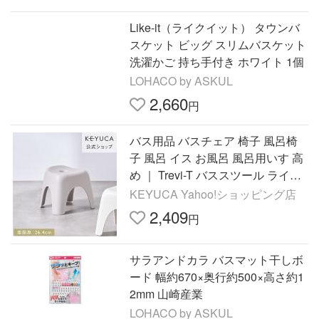
Like-it（ライクイット） タウンバ
スケット ビッグ スリムバスケット
洗濯かご 持ち手付き ホワイト 1個
LOHACO by ASKUL
2,660
円
バス用品 バスチェア 椅子 風呂椅
子 風呂 イス お風呂 風呂用いす 高
め ｜ Trevi-T バススツール ライト
グレー KEYUCA(ケユカ)
KEYUCA Yahoo!ショッピング店
2,409
円
サラアンドカラ バスマット干しボ
ード 幅約670×奥行約500×高さ約1
2mm 山崎産業
LOHACO by ASKUL