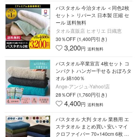
バスタオル 今治タオル ＜同色2枚
セット＞ リバース 日本製 圧縮 セ
ール 送料無料
タオル直販店 ヒオリエ 日織恵
30％OFF (1,400円引き)
3,200
円
送料無料
バスタオル卒業宣言 4枚セット コ
ンパクト ハンガー干せる おぼろタ
オル 綿100％
Ange-アンジュ-Yahoo!店
28％OFF (1,760円引き)
4,400
円
送料無料
バスタオル 大判 タオル 業務用 エ
ステタオル まとめ買い 安い マイ
クロファイバー 70×140cm 6枚 セ