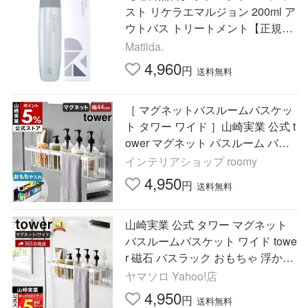
スト リケラエマルジョン 200ml ア
ウトバス トリートメント【正規
品・サロン専売品】
Matilda.
4,960
円
送料無料
［ マグネットバスルームバスケッ
ト タワー ワイド ］山崎実業 公式 t
ower マグネット バスルーム バス
ケット yamazaki ブラック ホワイ
インテリアショップ roomy
ト 3769 3770
4,950
円
送料無料
山崎実業 公式 タワー マグネット
バスルームバスケット ワイド towe
r 磁石 バスラック おもちゃ 浮かせ
る収納 浴室 フック 3769 3770
ヤマソロ Yahoo!店
4,950
円
送料無料