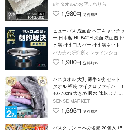
8年タオルのお店ふわりら
1,980
円
送料無料
ヒューバス 洗面台 ヘアキャッチャ
ー 日本製 HUBATH 洗面 洗面器 排
水溝 排水口カバー 排水溝ネット
排水口 ゴミ受け マグネット
バカ売れ研究所オンラインショ
1,980
円
送料無料
バスタオル 大判 薄手 2枚 セット
タオル 福袋 マイクロファイバー 1
40×70cm 大きめ 吸水 速乾 ふわふ
わ 洗面所 プール スポーツ ハンカ
SENSE MARKET
チ まとめ買い ギフト
1,595
円
送料無料
バスクリン 日本の名湯 20包入 15