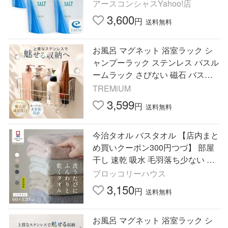
（浴用化粧品/入浴剤/バスソルト）
アースコンシャスYahoo!店
3,600
円
送料無料
お風呂 マグネット 浴室ラック シ
ャンプーラック ステンレス バスル
ームラック さびない 磁石 バスケ
ット 収納 (L)
TREMiUM
3,599
円
送料無料
今治タオル バスタオル 【店内まと
め買いクーポン300円つづ】 部屋
干し 速乾 吸水 毛羽落ち少ない ふ
わふわ 中厚 タオル 日本製 ホテル
ブロッコリーハウス
60×120cm
3,150
円
送料無料
お風呂 マグネット 浴室ラック シ