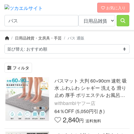
お気に入り
日用品雑貨・文房具・手芸
バス 通販
フィルタ
バスマット 大判 60×90cm 速乾 吸
水 ふわふわ シャギー 洗える 滑り
止め 厚手 ポリエステル お風呂マ
ット 足拭きマット 爆買
withbambiヤフー店
64％OFF (5,050円引き)
2,840
円
送料無料