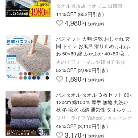
タオル直販店 ヒオリエ 日織恵
11％OFF (652円引き)
4,980
円
送料無料
バスマット 大判 速乾 おしゃれ 玄
関 トイレ お風呂 滑り止め ふわふ
わ 50×80 綿 ふかふか 40×60 吸水
大きい 洗える
男の子フォーマルや韓国子供服
52％OFF (2,090円引き)
1,890
円
送料無料
バスタオル タオル ３枚セット 60×
120cm 綿100％ 厚手 無地 丸洗い
秋 冬 吸水 収納 通気性 タオルケッ
ト ホテル ギフト バーゲン 業務用
フリーライフ Yahoo!ショッピング
49％OFF (3,110円引き)
3,170
円
送料無料