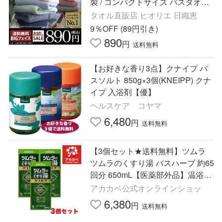
製 / コンパクトサイズ バスタオル
泉州タオル セール 日用品 サタプ
タオル直販店 ヒオリエ 日織恵
ラ 圧縮 送料無料
9％OFF (89円引き)
890
円
送料無料
【お好きな香り3点】クナイプ バ
スソルト 850g×3個(KNEIPP) クナ
イプ 入浴剤【優】
ヘルスケア コヤマ
6,480
円
送料無料
【3個セット★送料無料】ツムラ
ツムラのくすり湯 バスハーブ 約65
回分 650mL【医薬部外品】温浴効
果 血行促進 冷え性 改善 入浴剤 ツ
アカカベ公式オンラインショッ
ムラのくすり湯
6,380
円
送料無料