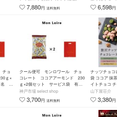
7,880
6,598
円
円
送料無料
 チョ
クール便可 モンロワール チョ
ナッツチョコレー
30ｇ×
コレート ココアアーモンド 230
袋 ココア 抹
有名 人
ｇ×2個セット サービス袋 有
イトチョコ チ
お菓子
名 人気 チョコ ココア アー
フト 贈り物 
神戸市場 select shop
山下屋荘介
モンド 送料無料
ー ご褒美 202
3,700
3,380
円
円
送料無料