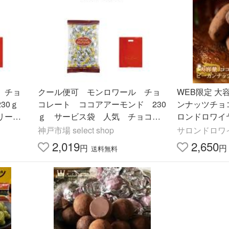
 チョ
クール便可 モンロワール チョ
WEB限定 
230ｇ
コレート ココアアーモンド 230
ンナッツチョコレ
リー
ｇ サービス袋 人気 チョコ
ロンドロワイヤ
料無料
ココア アーモンド ばらまき
イーツ お菓子
神戸市場 select shop
サロンドロワ
ポスト 送料無料
2,019
2,650
円
円
送料無料