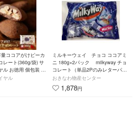
大容量ココアがけピーカ
ミルキーウェイ チョコ ココアミ
ート(360g/袋) サ
ニ 180g×2パック milkyway チョ
ル お徳用 個包装 ス
コレート（単品2Pのみレターパッ
ク発送） 【※宅急便代ご確認くだ
イヤル
おきなわ物産センター
さい【常温便/送料別
1,878
円