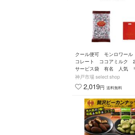
クール便可 モンロワール
コレート ココアミルク 
サービス袋 有名 人気 
フ ばらまき お菓子 送
神戸市場 select shop
2,019
円
送料無料