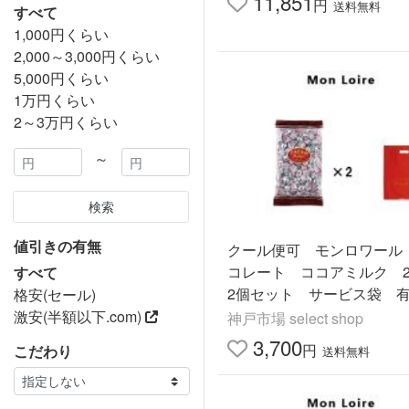
11,851
円
送料無料
すべて
1,000円くらい
2,000～3,000円くらい
5,000円くらい
1万円くらい
2～3万円くらい
～
検索
値引きの有無
クール便可 モンロワール
コレート ココアミルク 2
すべて
2個セット サービス袋 
格安(セール)
気 リーフ ばらまき 
激安(半額以下.com)
神戸市場 select shop
送料無料
3,700
円
こだわり
送料無料