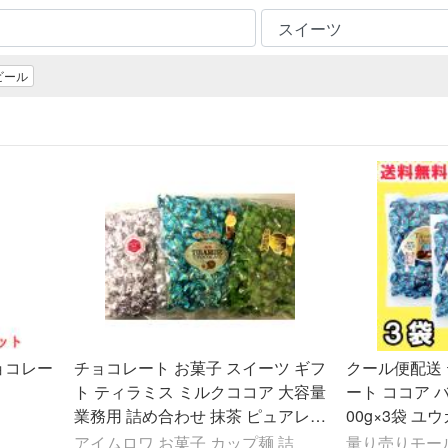
ビール
ョコレー
チョコレート お菓子 スイーツ ギフ
クール便配送
ト ティラミス ミルクココア 大容量
ート ココア 
業務用 詰め合わせ 抹茶 ピュアレ 3
00g×3袋 ユウ
種セット
無料（北海道
アイムロワ お菓子 カップ麺 詰
量り売りモー