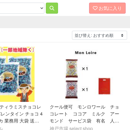
お気に入り
 ティラミスチョコレ
クール便可 モンロワール チョ
バレンタイン チョコ 4
コレート ココア ミルク アー
カ 業務用 大袋 送料
モンド サービス袋 有名 人
・東北・沖縄除く）
気 リーフ ２種セット お菓
ル
神戸市場 select shop