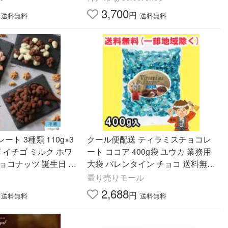
子 送料無料
3,700
円
送料無料
送料無料
ト 3種類 110g×3
クール便配送 ティラミスチョコレ
茶 イチゴ ミルク ホワ
ート ココア 400g袋 ユウカ 業務用
ョコナッツ 誕生日 ギ
大袋 バレンタイン チョコ 送料無料
間食 おやつ バースデ
（北海道・東北・沖縄除く）
量り売りモール
6 爆買
2,688
円
送料無料
送料無料