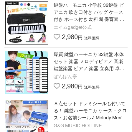
鍵盤ハーモニカ 小学校 32鍵盤 ピ
アニカ 吹き口付き バッグ ケース
付き ホース付き 幼稚園 保育園 初
心者 ピアノ 音楽
エイムgadget公式
2,980
円
送料無料
爆買 鍵盤ハーモニカ 32鍵盤 本体
セット 楽器 メロディピアノ 音楽
鍵盤楽器 ピアノ 楽器 立奏用 卓奏
用 子ども 小学校 入学 学校 授業 プ
ぽんぽん亭
レゼント 品質保証
2,980
円
送料無料
８点セット ドレミシールも付いて
る！ 鍵盤ハーモニカ ケース・クロ
ス・お名前シール♪ Melody Merry
MM-32 BLUE(ブルー 青) アルト32
G&G MUSIC HOTLINE
鍵盤 小学校