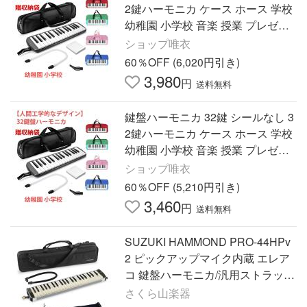
2鍵ハーモニカ ケース ホース 学校
幼稚園 小学校 音楽 授業 プレゼン
ト ピアニカ ホース 名前シール 音
ショップ唯衣
階シール 吹き口 軽量
60％OFF (6,020円引き)
3,980
円
送料無料
鍵盤ハーモニカ 32鍵 シールなし 3
2鍵ハーモニカ ケース ホース 学校
幼稚園 小学校 音楽 授業 プレゼン
ト ピアニカ ホース 名前シール 音
ショップ唯衣
階シール 吹き口 軽量
60％OFF (5,210円引き)
3,460
円
送料無料
SUZUKI HAMMOND PRO-44HPv
2 ピックアップマイク内蔵 エレア
コ 鍵盤ハーモニカ/汎用ストラップ
付
さくら山楽器