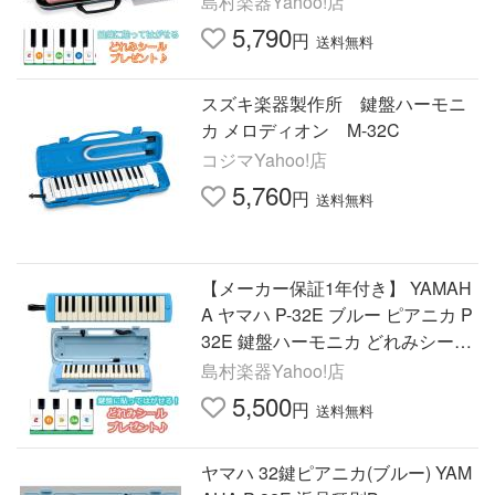
島村楽器Yahoo!店
5,790
円
送料無料
スズキ楽器製作所 鍵盤ハーモニ
カ メロディオン M-32C
コジマYahoo!店
5,760
円
送料無料
【メーカー保証1年付き】 YAMAH
A ヤマハ P-32E ブルー ピアニカ P
32E 鍵盤ハーモニカ どれみシール
プレゼント
島村楽器Yahoo!店
5,500
円
送料無料
ヤマハ 32鍵ピアニカ(ブルー) YAM