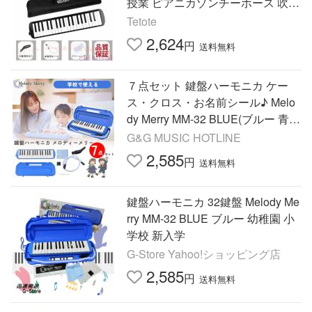
授業 ピアニカゾンチーホース 吹き
口 32鍵盤ハーモニカ 卓奏用パイプ
Tetote
軽量 収納袋付き
2,624
円
送料無料
７点セット 鍵盤ハーモニカ ケー
ス・クロス・お名前シール♪ Melo
dy Merry MM-32 BLUE(ブルー 青)
アルト32鍵盤 小学校
G&G MUSIC HOTLINE
2,585
円
送料無料
鍵盤ハーモニカ 32鍵盤 Melody Me
rry MM-32 BLUE ブルー 幼稚園 小
学校 新入学
G-Store Yahoo!ショッピング店
2,585
円
送料無料