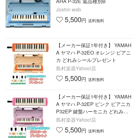
AHA P-32E 返品種別B
Joshin web
5,500
円
送料無料
【メーカー保証1年付き】 YAMAH
A ヤマハ P-32EO オレンジ ピアニ
カ どれみシールプレゼント
島村楽器Yahoo!店
5,500
円
送料無料
【メーカー保証1年付き】 YAMAH
A ヤマハ P-32EP ピンク ピアニカ
P32EP 鍵盤ハーモニカ どれみシ
ールプレゼント
島村楽器Yahoo!店
5,500
円
送料無料