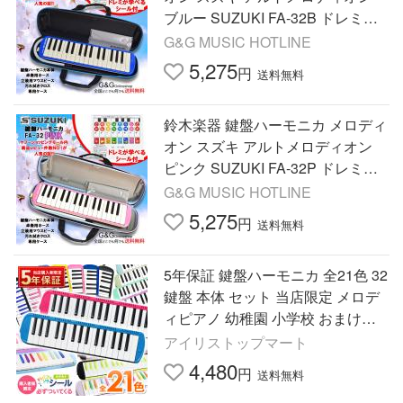
ブルー SUZUKI FA-32B ドレミ学
べるシール 1枚付き 32鍵盤
G&G MUSIC HOTLINE
5,275
円
送料無料
鈴木楽器 鍵盤ハーモニカ メロディ
オン スズキ アルトメロディオン
ピンク SUZUKI FA-32P ドレミ学
べるシール1枚付き 32鍵盤
G&G MUSIC HOTLINE
5,275
円
送料無料
5年保証 鍵盤ハーモニカ 全21色 32
鍵盤 本体 セット 当店限定 メロデ
ィピアノ 幼稚園 小学校 おまけ付
き シール 音楽 鍵盤楽器 楽器 子ど
アイリストップマート
も プレゼント
4,480
円
送料無料