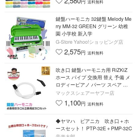
2,580
円
送料無料
鍵盤ハーモニカ 32鍵盤 Melody Me
rry MM-32 GREEN グリーン 幼稚
園 小学校 新入学
G-Store Yahoo!ショッピング店
2,575
円
送料無料
吹き口 鍵盤ハーモニカ用 RiZKiZ
ホース パイプ 交換用 替え 予備 メ
ロディーピアノ パーツ スペア 演
奏用パイプ 卓奏用 立奏用 学校 1年
マックスシェアーヤフー店
保証 送料無料 メール便
1,100
円
送料無料
◆ヤマハ ピアニカ 吹き口＋ホ
ースセット！ PTP-32E＋PMP-32C
音楽太郎