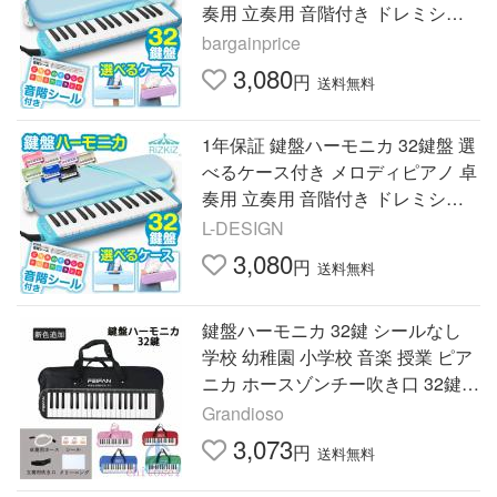
奏用 立奏用 音階付き ドレミシー
ル 名前シール付き 音楽 小学校 幼
bargainprice
稚園 RiZKiZ 送料無料
3,080
円
送料無料
1年保証 鍵盤ハーモニカ 32鍵盤 選
べるケース付き メロディピアノ 卓
奏用 立奏用 音階付き ドレミシー
ル 名前シール付き 音楽 小学校 幼
L-DESIGN
稚園 RiZKiZ 送料無料
3,080
円
送料無料
鍵盤ハーモニカ 32鍵 シールなし
学校 幼稚園 小学校 音楽 授業 ピア
ニカ ホースゾンチー吹き口 32鍵盤
ハーモニカ 卓奏用パイプ 軽量 収
Grandioso
納袋付き 軽量550g
3,073
円
送料無料