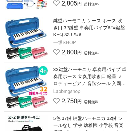
2,805
円
送料無料
鍵盤ハーモニカ ケース ホース 吹
き口 32鍵盤 卓奏用パイプ###鍵盤
KFQ-32J-###
一撃SHOP
2,800
円
送料無料
32鍵盤ハーモニカ 卓奏用パイプ 卓
奏用ホース 立奏用吹き口 軽量 メ
ロディーピアノ 音階シール 入園
入学 入園準備 送料無料 ###鍵盤K
Labbingshop
FQ-32J-###
2,750
円
送料無料
5色 37鍵 鍵盤ハーモニカ 32鍵 シ
ールなし 学校 幼稚園 小学校 音楽