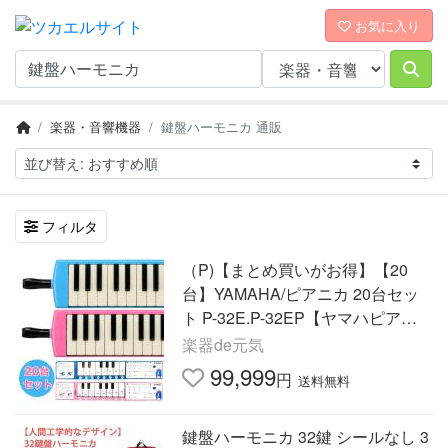
お気に入り
楽器・音響機器
鍵盤ハーモニカ 通販
フィルタ
（P)【まとめ買いがお得】【20
台】YAMAHA/ピアニカ 20台セッ
ト P-32E.P-32EP【ヤマハピアニ
カ】【鍵盤ハーモニカ】
楽器de元気
99,999
円
送料無料
鍵盤ハーモニカ 32鍵 シールなし 3