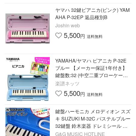
ヤマハ 32鍵ピアニカ(ピンク) YAM
AHA P-32EP 返品種別B
Joshin web
5,500
円
送料無料
YAMAHA/ヤマハ ピアニカ P-32E
ブルー 【メーカー保証1年付き】
鍵盤数:32 (中空二重ブローケー
ス・吹き口・卓奏用パイプ付) p32
楽譜ネッツ
e
5,500
円
送料無料
鍵盤ハーモニカ メロディオン スズ
キ SUZUKI M-32C パステルブルー
32鍵盤 鈴木楽器 ドレミシール 付
属
G&G MUSIC HOTLINE