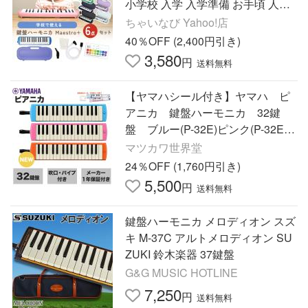
小学校 入学 入学準備 お手頃 人気
売れ筋
ちゃいなび Yahoo!店
40％OFF (2,400円引き)
3,580
円
送料無料
【ヤマハシール付き】ヤマハ ピ
アニカ 鍵盤ハーモニカ 32鍵
盤 ブルー(P-32E)ピンク(P-32EP)
オレンジ(P-32EO) ※３色の中よ
マツカワ世界堂
り１つお選びください
24％OFF (1,760円引き)
5,500
円
送料無料
鍵盤ハーモニカ メロディオン スズ
キ M-37C アルトメロディオン SU
ZUKI 鈴木楽器 37鍵盤
G&G MUSIC HOTLINE
7,250
円
送料無料