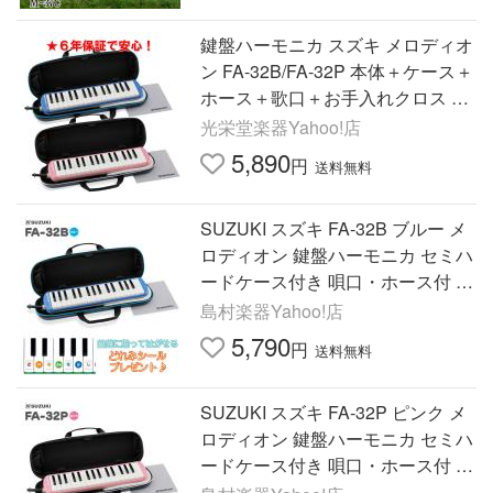
鍵盤ハーモニカ スズキ メロディオ
ン FA-32B/FA-32P 本体＋ケース＋
ホース＋歌口＋お手入れクロス か
いめいシール付き！正規代理店6年
光栄堂楽器Yahoo!店
保証で安心
5,890
円
送料無料
SUZUKI スズキ FA-32B ブルー メ
ロディオン 鍵盤ハーモニカ セミハ
ードケース付き 唄口・ホース付 F
A32B どれみシールプレゼント
島村楽器Yahoo!店
5,790
円
送料無料
SUZUKI スズキ FA-32P ピンク メ
ロディオン 鍵盤ハーモニカ セミハ
ードケース付き 唄口・ホース付 F
A32P どれみシールプレゼント