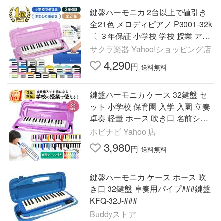
鍵盤ハーモニカ 2台以上で値引き
全21色 メロディピアノ P3001-32k
〔 ３年保証 小学校 学校 授業 アル
ト 〕
サクラ楽器 Yahoo!ショッピング店
4,290
円
送料無料
鍵盤ハーモニカ ケース 32鍵盤 セ
ット 小学校 保育園 入学 入園 立奏
卓奏 軽量 ホース 吹き口 名前シー
ル プレゼント 贈り物 新生活
ホビナビ Yahoo!店
3,980
円
送料無料
鍵盤ハーモニカ ケース ホース 吹
き口 32鍵盤 卓奏用パイプ###鍵盤
KFQ-32J-###
Buddyストア