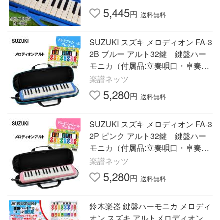
5,445
円
送料無料
SUZUKI スズキ メロディオン FA-3
2B ブルー アルト32鍵 鍵盤ハー
モニカ（付属品:立奏唄口・卓奏唄
口・お手入れ用クロス・セミハー
楽譜ネッツ
ドケース）
5,280
円
送料無料
SUZUKI スズキ メロディオン FA-3
2P ピンク アルト32鍵 鍵盤ハー
モニカ（付属品:立奏唄口・卓奏唄
口・お手入れ用クロス・セミハー
楽譜ネッツ
ドケース）
5,280
円
送料無料
鈴木楽器 鍵盤ハーモニカ メロディ
オン スズキ アルトメロディオン