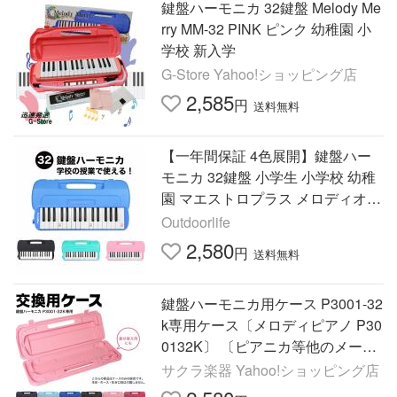
鍵盤ハーモニカ 32鍵盤 Melody Me
rry MM-32 PINK ピンク 幼稚園 小
学校 新入学
G-Store Yahoo!ショッピング店
2,585
円
送料無料
【一年間保証 4色展開】鍵盤ハー
モニカ 32鍵盤 小学生 小学校 幼稚
園 マエストロプラス メロディオン
メロディピアノ 卓奏 立奏 音楽 楽
Outdoorlife
器 演奏 入学 入学準備
2,580
円
送料無料
鍵盤ハーモニカ用ケース P3001-32
k専用ケース〔メロディピアノ P30
0132K〕 〔ピアニカ等他のメーカ
ーには使用できません。〕
サクラ楽器 Yahoo!ショッピング店