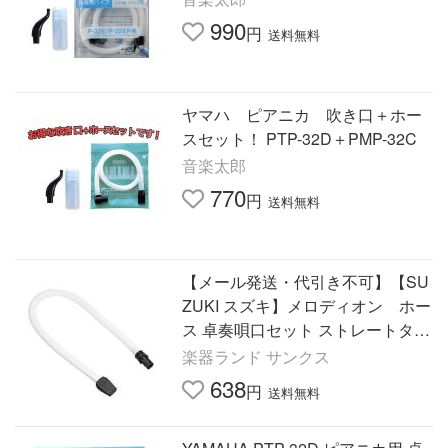
990
円
送料無料
ヤマハ ピアニカ 吹き口＋ホー
スセット！ PTP-32D＋PMP-32C
音楽太郎
770
円
送料無料
【メール発送・代引き不可】【SU
ZUKI スズキ】メロディオン ホー
ス 卓奏唄口セット ストレートタイ
プ MP-113
楽器ランド サンクス
638
円
送料無料