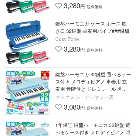
3,280
円
送料無料
鍵盤ハーモニカ ケース ホース 吹
き口 32鍵盤 卓奏用パイプ###鍵盤
Cosy Zone
3,280
円
送料無料
鍵盤ハーモニカ 32鍵盤 選べるケー
ス付き メロディピアノ 卓奏用 立
奏用 音階付き ドレミシール 名前
シール付き 音楽 小学校 幼稚園 RiZ
マックスシェアーヤフー店
KiZ 1年保証 送料無料
3,080
円
送料無料
1年保証 鍵盤ハーモニカ 32鍵盤 選
べるケース付き メロディピアノ 卓