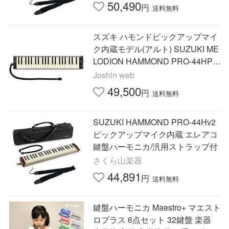
50,490
円
送料無料
スズキ ハモンドピックアップマイ
ク内蔵モデル(アルト) SUZUKI ME
LODION HAMMOND PRO-44HPV
2 返品種別B
Joshin web
49,500
円
送料無料
SUZUKI HAMMOND PRO-44Hv2
ピックアップマイク内蔵 エレアコ
鍵盤ハーモニカ/汎用ストラップ付
さくら山楽器
44,891
円
送料無料
鍵盤ハーモニカ Maestro+ マエスト
ロプラス 6点セット 32鍵盤 楽器