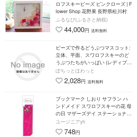
ロフスキービーズ ピンクローズ | F
lower Shop 花野果 長野県松川村
ふるなび(ふるさと納税)
44,000
円
送料無料
ビーズで作るどうぶつマスコット:
立体、平面、スワロフスキーのど
うぶつたちがいっぱい (レディブテ
ィックシリーズ no. 1898)
ぽちっとほわっと
2,028
円
送料無料
ブックマーク しおり サフラン ハ
ンドメイド スワロフスキーの花 母
の日 マザーズデイ ステーショナリ
ー 文房具 刺繍 ビーズ おしゃれ 新
ユージニアyh
生活
748
円