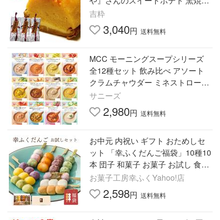
や』さんのスイートポテト 窯焼き
ポテト【母の日 父の日】【送料無
吉粋
料】
3,040
円
送料無料
MCC モーニングスープシリーズ
全12種セット 飲み比べ アソート
クラムチャウダー ミネストローネ
ビスク ポタージュ レトルトスープ
サニーズ
2,980
円
送料無料
お中元 内祝い ギフト おためしセ
ット 「幸ふくだんご福袋」10種10
本 団子 和菓子 お菓子 お試し 食べ
物 縁起
お菓子工房幸ふくYahoo!店
2,598
円
送料無料