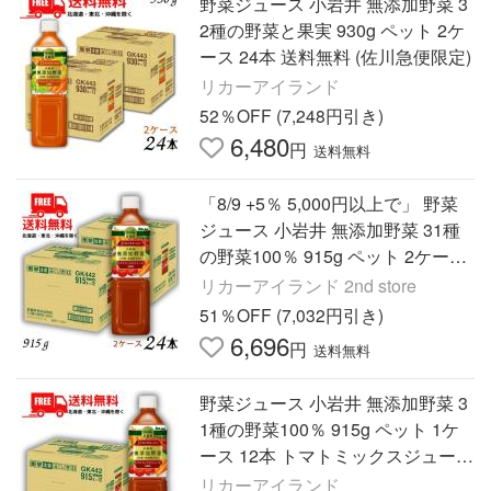
野菜ジュース 小岩井 無添加野菜 3
2種の野菜と果実 930g ペット 2ケ
ース 24本 送料無料 (佐川急便限定)
リカーアイランド
52％OFF (7,248円引き)
6,480
円
送料無料
「8/9 +5％ 5,000円以上で」 野菜
ジュース 小岩井 無添加野菜 31種
の野菜100％ 915g ペット 2ケース
24本 トマトミックスジュース 送料
リカーアイランド 2nd store
無料 (佐川急便限定)
51％OFF (7,032円引き)
6,696
円
送料無料
野菜ジュース 小岩井 無添加野菜 3
1種の野菜100％ 915g ペット 1ケ
ース 12本 トマトミックスジュース
送料無料 (佐川急便限定)
リカーアイランド