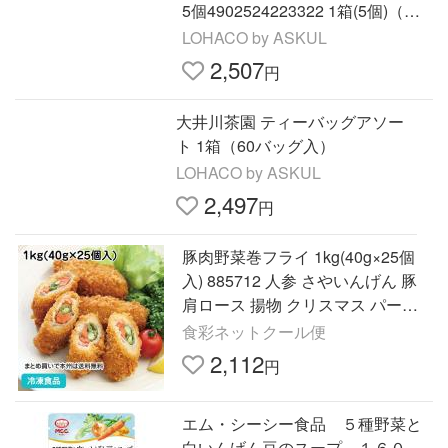
5個4902524223322 1箱(5個)（直
送品）
LOHACO by ASKUL
2,507
円
大井川茶園 ティーバッグアソー
ト 1箱（60バッグ入）
LOHACO by ASKUL
2,497
円
豚肉野菜巻フライ 1kg(40g×25個
入) 885712 人参 さやいんげん 豚
肩ロース 揚物 クリスマス パーテ
ィー オードブル
食彩ネットクール便
2,112
円
エム・シーシー食品 ５種野菜と
白いんげん豆のスープ １６０