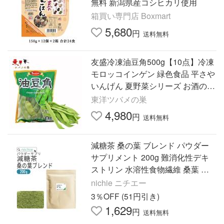
無料 新潟県産コシヒカリ使用
箱買い専門店 Boxmart
5,680
円
送料無料
友盛冷凍油豆角500g【10点】冷凍
モロッコインゲン 緑色食品 平さや
いんげん 夏野菜シリーズ お酒のつ
まみ 500gx10点
東洋ツバメの巣
4,980
円
送料無料
減糖茶 桑の葉 ブレンド パウダー
サプリメント 200g 難消化性デキ
ストリン 水溶性食物繊維 桑葉 青
汁 白いんげん豆 ブレンド 粉末 サ
nichie ニチエー
プリ
3％OFF (51円引き)
1,629
円
送料無料