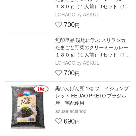
１８０ｇ（１人前） 1セット（1袋
×2） 良品計画
LOHACO by ASKUL
700
円
無印良品 現地に学ぶ スリランカ
たまごと野菜のクリーミーカレー
１８０ｇ（１人前） 1セット（1袋
×2） 良品計画
LOHACO by ASKUL
700
円
黒いんげん豆 1kg フェイジョンプ
レット FEIJAO PRETO ブラジル
産 宅配便用
azuselectshop
690
円