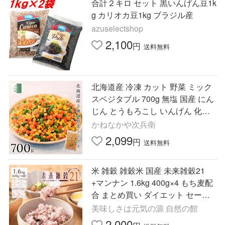
合計２キロ セット 黒いんげん豆1k
g カリオカ豆1kg ブラジル産
azuselectshop
2,100
円
送料無料
北海道産 冷凍 カット 野菜 ミック
スベジタブル 700g 無塩 国産 にん
じん とうもろこし いんげん 化学
調味料不使用 解凍せずにそのまま
かねなかや次兵衛
使える 【C配送：冷凍】
2,099
円
送料無料
米 雑穀 雑穀米 国産 未来雑穀21
+マンナン 1.6kg 400g×4 もち麦配
合 まとめ買い ダイエット セール
訳あり食品 簡易梱包 非常食 もち
美味しさは元気の源 自然の館
プチ 爆買
2,000