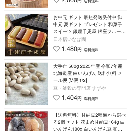
円
送料無料
お中元 ギフト 最短発送受付中 御
中元 夏ギフト プレゼント 和菓子
スイーツ 銀座千疋屋 銀座フルーツ
羊羹 PGS-296 一口羊羹 メール便
日本橋いなば園
送料無料 内祝い
1,480
円
送料無料
大手亡 500g 2025年産 令和7年産
北海道産 白いんげん 送料無料 メ
ール便 [M便 1/2]
豆・雑穀の専門店 すずや
1,404
円
送料無料
【送料無料】甘納豆2種類から選べ
る2個セット 花まめ甘納豆164g 白
いんげん180g 白いんげん豆 和菓