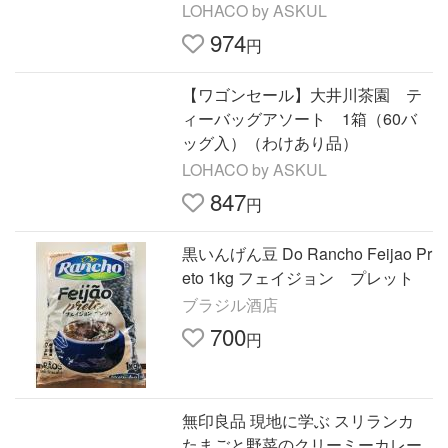
LOHACO by ASKUL
974
円
【ワゴンセール】大井川茶園 テ
ィーバッグアソート 1箱（60バ
ッグ入）（わけあり品）
LOHACO by ASKUL
847
円
黒いんげん豆 Do Rancho Feijao Pr
eto 1kg フェイジョン プレット
ブラジル酒店
700
円
無印良品 現地に学ぶ スリランカ
たまごと野菜のクリーミーカレー