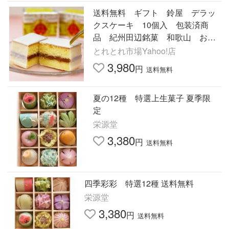
送料無料 ギフト 鈴屋 デラッ
クスケーキ 10個入 包装済商
品 紀州田辺銘菓 和歌山 お土
産 お菓子 定番 ※北海道・沖縄
とれとれ市場Yahoo!店
県は送料+1200円
3,980
円
送料無料
夏の12種 特選上生菓子 夏季限
定
栄源堂
3,380
円
送料無料
四季彩彩 特選12種 送料無料
栄源堂
3,380
円
送料無料