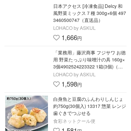
日本アクセス [冷凍食品] Delcy 和
風野菜ミックス７種 300g×6個 497
3460500747（直送品）
LOHACO by ASKUL
1,666
円
「業務用」藤沢商事 フジサワ お徳
用 野菜たっぷり味噌汁の具 160g×
3個4902524223322 1箱(3個)（直
送品）
LOHACO by ASKUL
1,598
円
白身魚と豆腐のふんわりしんじょ
約750g(30個入) 13317 惣菜 レンジ
歯ぐきでつぶせる
食彩ネットクール便
1,581