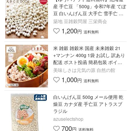
産 手亡豆 「500g」令和7年産 てぼ
豆 白いんげん豆 大手亡 雪手亡 サ
ラダやスープ 白あんなどに
築地 豆雑穀問屋 三栄商会
1,200
円
送料無料
米 雑穀 雑穀米 国産 未来雑穀 21
+マンナン 400g 1袋 お試し 訳あり
配送 ポスト投函 簡易包装 ポイン
ト消化 爆買
美味しさは元気の源 自然の館
1,000
円
送料無料
白いんげん豆 500g メール便用 乾
燥豆 カナダ産 手亡豆 アトラスブ
ラジル
azuselectshop
700
円
送料無料