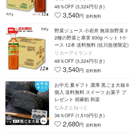
48％OFF (3,324円引き)
3,540
円
送料無料
野菜ジュース 小岩井 無添加野菜 3
2種の野菜と果実 930g ペット 1ケ
ース 12本 送料無料 (佐川急便限定)
リカーアイランド
48％OFF (3,324円引き)
3,540
円
送料無料
お中元 夏ギフト 濃厚 黒ごま大福 6
個入 送料無料 スイーツ お菓子 プ
レゼント 胡麻餡 和楽
なみさとねっと
36％OFF (1,510円引き)
2,680
円
送料無料