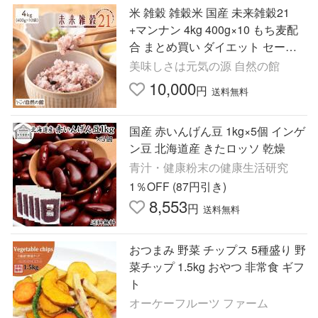
米 雑穀 雑穀米 国産 未来雑穀21
+マンナン 4kg 400g×10 もち麦配
合 まとめ買い ダイエット セール
訳あり食品 簡易梱包 非常食 もち
美味しさは元気の源 自然の館
プチ 爆買
10,000
円
送料無料
国産 赤いんげん豆 1kg×5個 インゲ
ン豆 北海道産 きたロッソ 乾燥
青汁・健康粉末の健康生活研究
1％OFF (87円引き)
8,553
円
送料無料
おつまみ 野菜 チップス 5種盛り 野
菜チップ 1.5kg おやつ 非常食 ギフ
ト
オーケーフルーツ ファーム