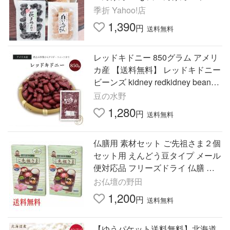
子 お茶菓子 あまなっとう 花まめ
季折 Yahoo!店
お菓子 母の日 父の日
1,390
円
送料無料
レッドキドニー 850グラム アメリ
カ産 【送料無料】 レッドキドニー
ビーンズ kidney redkidney beans
赤いんげん豆 赤インゲン豆
豆の水野
1,280
円
送料無料
仏膳用 素材セット ご先祖さま２個
セット用 えんどう豆タイプ メール
便対応品 フリーズドライ 仏膳 霊
供膳 精進料理
お仏壇の野田
1,200
円
送料無料
【ゆうパケット送料無料】北海道