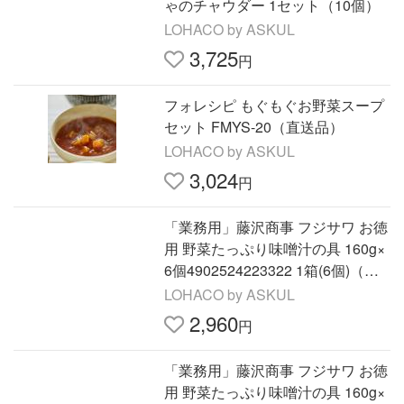
ゃのチャウダー 1セット（10個）
LOHACO by ASKUL
3,725
円
フォレシピ もぐもぐお野菜スープ
セット FMYS-20（直送品）
LOHACO by ASKUL
3,024
円
「業務用」藤沢商事 フジサワ お徳
用 野菜たっぷり味噌汁の具 160g×
6個4902524223322 1箱(6個)（直
送品）
LOHACO by ASKUL
2,960
円
「業務用」藤沢商事 フジサワ お徳
用 野菜たっぷり味噌汁の具 160g×