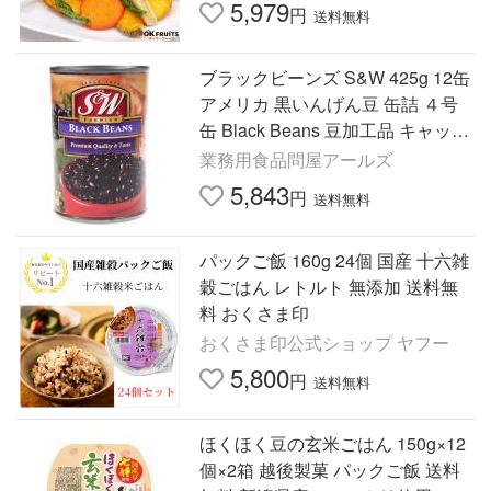
5,979
円
送料無料
ブラックビーンズ S&W 425g 12缶
アメリカ 黒いんげん豆 缶詰 ４号
缶 Black Beans 豆加工品 キャッサ
バ アジアン食品 協同食品
業務用食品問屋アールズ
5,843
円
送料無料
パックご飯 160g 24個 国産 十六雑
穀ごはん レトルト 無添加 送料無
料 おくさま印
おくさま印公式ショップ ヤフー
5,800
円
送料無料
ほくほく豆の玄米ごはん 150g×12
個×2箱 越後製菓 パックご飯 送料