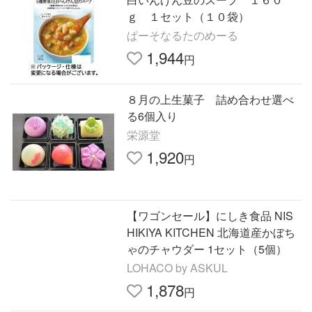
ｇ １セット（１０袋）
ぱーそなるたのめーる
1,944
円
８月の上生菓子 詰め合わせ選べ
る6個入り
栄源堂
1,920
円
【ワゴンセール】にしき食品 NIS
HIKIYA KITCHEN 北海道産かぼち
ゃのチャウダー 1セット（5個）
LOHACO by ASKUL
1,878
円