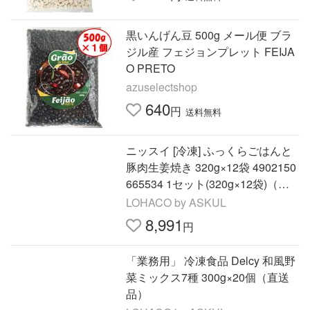
黒いんげん豆 500g メール便 ブラ
ジル産 フェジョンプレット FEIJA
O PRETO
azuselectshop
640
円
送料無料
ニッスイ [冷凍] ふっくらごはんと
豚肉生姜焼き 320g×12袋 4902150
665534 1セット(320g×12袋)（直
送品）
LOHACO by ASKUL
8,991
円
「業務用」 冷凍食品 Delcy 和風野
菜ミックス7種 300g×20個（直送
品）