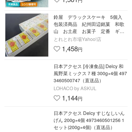
円
鈴屋 デラックスケーキ 5個入
包装済商品 紀州田辺銘菓 和歌
山 お土産 お菓子 定番 ギフ
ト
とれとれ市場Yahoo!店
1,458
円
日本アクセス [冷凍食品] Delcy 和
風野菜ミックス７種 300g×4個 497
3460500747（直送品）
LOHACO by ASKUL
1,144
円
日本アクセス Delcy すじなしいん
げん 200g×4個 4973460501256 1
セット(200g×4個)（直送品）