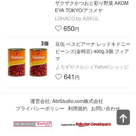
ザクザクかつおと彩り野菜 AKOM
EYA TOKYO/アコメヤ
LOHACO by ASKUL
650
円
豆缶 ベスビアーナ レッドキドニー
ビーンズ(金時豆) 400g 3個 フィア
マ
よろずやマルシェYahoo!ショッピ
641
円
運営会社:
AbiStudio.com株式会社
プライバシーポリシー
利用規約
お問い合わせ