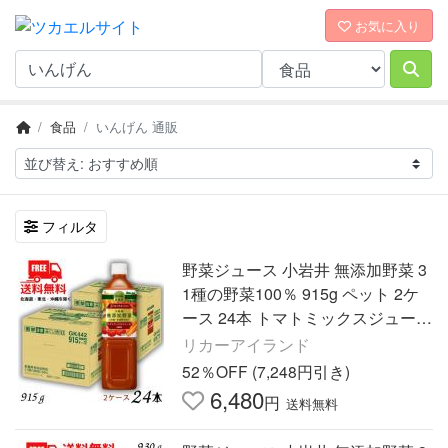
お気に入り
食品
いんげん 通販
フィルタ
野菜ジュース 小岩井 無添加野菜 3
1種の野菜100％ 915g ペット 2ケ
ース 24本 トマトミックスジュース
送料無料 (佐川急便限定)
リカーアイランド
52％OFF (7,248円引き)
6,480
円
送料無料