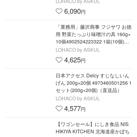
LOHACO by ASKUL
6,090
円
「業務用」藤沢商事 フジサワ お徳
用 野菜たっぷり味噌汁の具 160g×
10個4902524223322 1箱(10個)
（直送品）
LOHACO by ASKUL
4,625
円
日本アクセス Delcy すじなしいん
げん 200g×20個 4973460501256 1
セット(200g×20個)（直送品）
LOHACO by ASKUL
4,577
円
【ワゴンセール】にしき食品 NIS
HIKIYA KITCHEN 北海道産かぼち