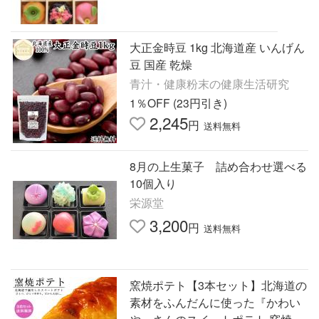
大正金時豆 1kg 北海道産 いんげん
豆 国産 乾燥
青汁・健康粉末の健康生活研究
1％OFF (23円引き)
2,245
円
送料無料
8月の上生菓子 詰め合わせ選べる
10個入り
栄源堂
3,200
円
送料無料
窯焼ポテト【3本セット】北海道の
素材をふんだんに使った『かわい