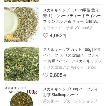
スカルキャップ （100g単位 量り
売り）（ハーブティー ドライハー
ブ シングル お茶 ティー 安眠 温活
ノンカフェイン 無添加 農薬検査
カフェ・ド・サボンYahoo!店
済）（ポストお届け可）
4,082
円
スカルキャップ カット 100g [ドラ
イハーブ] カリス成城|ハーブティ
ー 乾燥 バージニアスカルキャップ
カリス成城 ここちeくらしshop
2,808
円
スカルキャップ100g ハーブティー
お茶 Skullcap ハーブ
茶の術-ハーブガーデンショップ