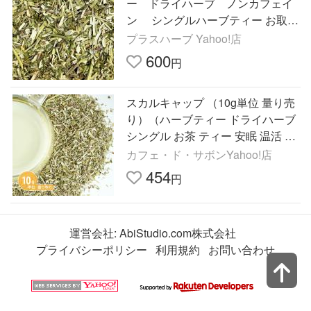
ー ドライハーブ ノンカフェイ
ン シングルハーブティー お取り
寄せ 大人 リラックス ストレ
プラスハーブ Yahoo!店
ス 安眠
600
円
スカルキャップ （10g単位 量り売
り）（ハーブティー ドライハーブ
シングル お茶 ティー 安眠 温活 ノ
ンカフェイン 無添加 農薬検査済）
カフェ・ド・サボンYahoo!店
（ポストお届け可）
454
円
運営会社:
AbiStudio.com株式会社
プライバシーポリシー
利用規約
お問い合わせ