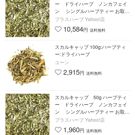
ー ドライハーブ ノンカフェイ
ン シングルハーブティー お取り
寄せ 大人 リラックス ストレ
プラスハーブ Yahoo!店
ス 安眠
10,584
円
送料無料
スカルキャップ 100g:ハーブティ
ー:ドライハーブ
ユーン
2,915
円
送料無料
スカルキャップ 50g ハーブティ
ー ドライハーブ ノンカフェイ
ン シングルハーブティー お取り
寄せ 大人 リラックス ストレ
プラスハーブ Yahoo!店
ス 安眠
1,960
円
送料無料