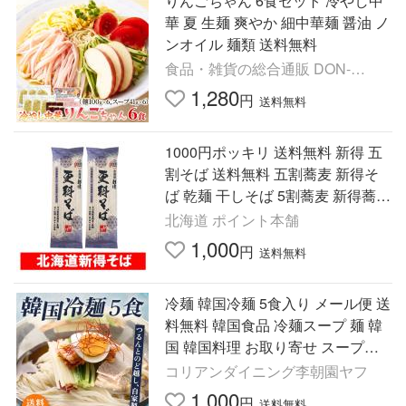
りんごちゃん 6食セット 冷やし中
華 夏 生麺 爽やか 細中華麺 醤油 ノ
ンオイル 麺類 送料無料
食品・雑貨の総合通販 DON-
SHOP
1,280
円
送料無料
1000円ポッキリ 送料無料 新得 五
割そば 送料無料 五割蕎麦 新得そ
ば 乾麺 干しそば 5割蕎麦 新得蕎麦
更科そば 200g×2束 しんとく そば
北海道 ポイント本舗
五割 蕎麦 麺類
1,000
円
送料無料
冷麺 韓国冷麺 5食入り メール便 送
料無料 韓国食品 冷麺スープ 麺 韓
国 韓国料理 お取り寄せ スープ付
き 簡単調理 李朝園 お中元 ギフト
コリアンダイニング李朝園ヤフ
1,000
円
送料無料