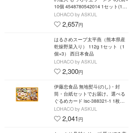
10個 4548780542014 1セット(10
個)（直送品）
LOHACO by ASKUL
2,657
円
はるさめスープ太平燕（熊本県産
乾燥野菜入り） 112g 1セット（1
個×3） 西日本食品
LOHACO by ASKUL
2,300
円
伊藤忠食品 無地熨斗(のし)・封
筒・台紙セットでお届け。選べる
ぐるめカード isc-388321-1 1枚
（直送品）
LOHACO by ASKUL
2,041
円