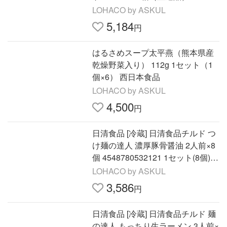
LOHACO by ASKUL
5,184
円
はるさめスープ太平燕（熊本県産
乾燥野菜入り） 112g 1セット（1
個×6） 西日本食品
LOHACO by ASKUL
4,500
円
日清食品 [冷蔵] 日清食品チルド つ
け麺の達人 濃厚豚骨醤油 2人前×8
個 4548780532121 1セット(8個)
（直送品）
LOHACO by ASKUL
3,586
円
日清食品 [冷蔵] 日清食品チルド 麺
の達人 もっちり生ラーメン 3人前×