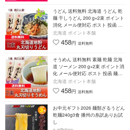
うどん 送料無料 北海道 うどん 乾
麺 干しうどん 200 g×2束 ポイント
消化 メール便対応 ポスト 投函 麺
類 うどん
北海道 ポイント本舗
458
円
送料無料
そうめん 送料無料 素麺 乾麺 北海
道 ソーメン 200 g×2束 ポイント消
化 メール便対応 ポスト 投函 麺類
そうめん
北海道 ポイント本舗
458
円
送料無料
お中元ギフト2026 麺類ざるうどん
乾麺240g3食 播州の糸訳ありお試
し
e-giftshop