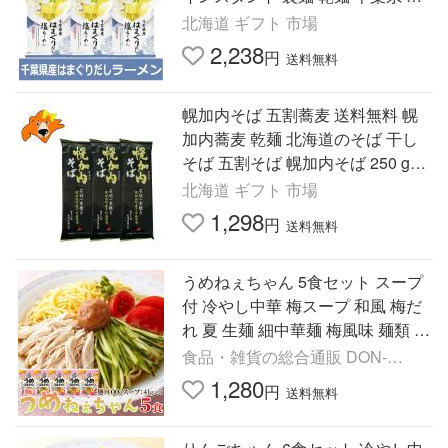
し麺 はまぐり出汁ラーメン 塩ラー
北海道 ギフト 市場
メン 麺類 ラーメン
2,238
円
送料無料
幌加内そば 五割蕎麦 送料無料 幌
加内蕎麦 乾麺 北海道のそば 干し
そば 五割そば 幌加内そば 250 g×3
束 ほろかない そば 5割 蕎麦 麺類
北海道 ギフト 市場
1,298
円
送料無料
うめねぇちゃん 5食セット スープ
付 冷やし中華 梅スープ 和風 梅だ
れ 夏 生麺 細中華麺 梅風味 麺類 送
料無料
食品・雑貨の総合通販 DON-
SHOP
1,280
円
送料無料