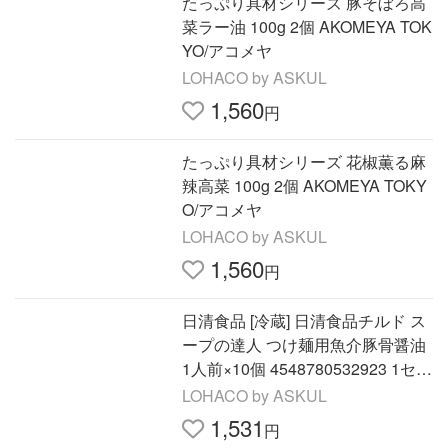
たっぷり具材シリーズ 豚そぼろ高
菜ラー油 100g 2個 AKOMEYA TOK
YO/アコメヤ
LOHACO by ASKUL
1,560
円
たっぷり具材シリーズ 花椒薫る麻
辣高菜 100g 2個 AKOMEYA TOKY
O/アコメヤ
LOHACO by ASKUL
1,560
円
日清食品 [冷蔵] 日清食品チルド ス
ープの達人 つけ麺用魚介豚骨醤油
1人前×10個 4548780532923 1セッ
ト(10個)（直送品）
LOHACO by ASKUL
1,531
円