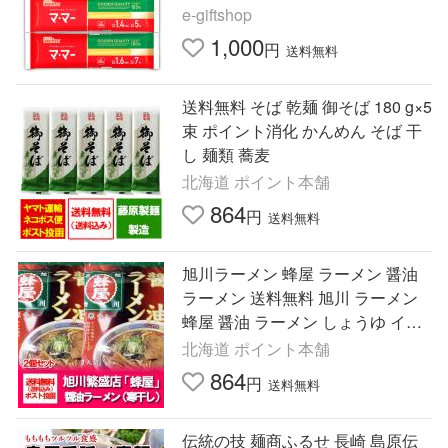
e-giftshop
1,000
円
送料無料
送料無料 そば 乾麺 御そば 180 g×5
束 ポイント消化 かんめん そば 干
し 麺類 蕎麦
北海道 ポイント本舗
864
円
送料無料
旭川ラーメン 蜂屋 ラーメン 醤油
ラーメン 送料無料 旭川 ラーメン
蜂屋 醤油 ラーメン しょうゆ イン
スタント 袋麺 乾麺 1袋×2 蜂屋醤
北海道 ポイント本舗
油ラーメン 麺類
864
円
送料無料
伝統の技 麺商ふるせ 長崎 島原伝