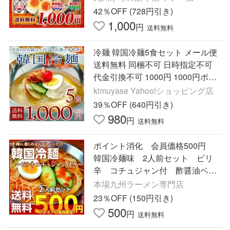
試し商品 サンプル 爆買
42％OFF (728円引き)
1,000
円
送料無料
冷麺 韓国冷麺5食セット メール便
送料無料 同梱不可 日時指定不可
代金引換不可 1000円 1000円ポッ
キリ ポイント消化 韓国冷麺 韓国
kimuyase Yahoo!ショッピング店
食品 お試し 爆買
39％OFF (640円引き)
980
円
送料無料
ポイント消化 会員価格500円
韓国冷麺味 2人前セット ピリ
辛 コチュジャン付 酢醤油ベー
ス 人気さっぱり食感 メール
本場九州ラーメン専門店
便 お試しグルメギフト
23％OFF (150円引き)
500
円
送料無料