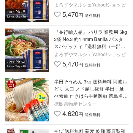
除く）』
よろずやマルシェYahoo!ショッピ
5,470
円
送料無料
『並行輸入品』 バリラ 業務用 5kg
3袋 No.3 約1.4mm Barilla パスタ
スパゲッティ『送料無料（一部地
域除く）』
よろずやマルシェYahoo!ショッピ
5,470
円
送料無料
半田そうめん 3kg 送料無料 阿波お
どり 太口 ノド越し抜群 半田手延
べ素麺 たきはら手延製麺 徳島名産
品 ギフト 贈答 麺類 爆買 お中元
徳島県物産センター
4,620
円
送料無料
そば 送料無料 蕎麦 乾麺 藤原製麺