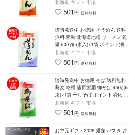
ポイント消化 500 クーポン うどん
北海道 ギフト 市場
麺類
501
円
送料無料
随時発送中 お徳用 そうめん 送料
無料 素麺 北海道地粉 ソーメン 乾
麺 500 g(5束入)×1袋 ポイント消化
500 クーポン 麺類
北海道 ギフト 市場
501
円
送料無料
随時発送中 お徳用 そば 送料無料
蕎麦 乾麺 藤原製麺 御そば 450g(5
束)×1袋 干しそば ポイント消化 50
0 クーポン 麺類 そば
北海道 ギフト 市場
501
円
送料無料
お中元ギフト2026 麺類 パスタ ざ