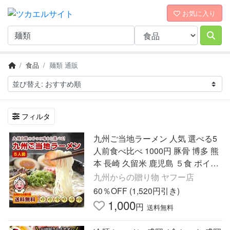
お気に入り
食品
麺類 通販
フィルタ
九州ご当地ラーメン 人気 選べる5
人前食べ比べ 1000円 豚骨 博多 熊
本 長崎 久留米 鹿児島 ５食 ポイン
ト消化 お試し 訳あり 送料無料 麺
九州からの贈り物 ヤフー店
類 爆買 ポイント利用
60％OFF (1,520円引き)
1,000
円
送料無料