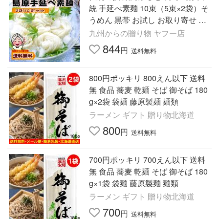
統 手延べ素麺 10束（5束×2袋）そ
うめん 黒帯 お試し お取り寄せ 送
料無料 グルメ 乾麺 ポイント利用
九州からの贈り物 ヤフー店
麺類 爆買 ポイント消化
844
円
送料無料
800円ポッキリ 800えん以下 送料
無 食品 蕎麦 乾麺 そば 御そば 180
g×2袋 袋麺 藤原製麺 麺類
ラーメン ギフト 贈り物北海道
800
円
送料無料
700円ポッキリ 700えん以下 送料
無 食品 蕎麦 乾麺 そば 御そば 180
g×1袋 袋麺 藤原製麺 麺類
ラーメン ギフト 贈り物北海道
700
円
送料無料