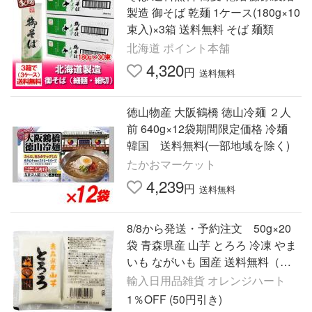
製造 御そば 乾麺 1ケース(180g×10
束入)×3箱 送料無料 そば 麺類
北海道 ポイント本舗
4,320
円
送料無料
徳山物産 大阪鶴橋 徳山冷麺 ２人
前 640g×12袋期間限定価格 冷麺
韓国 送料無料(一部地域を除く)
たかおマーケット
4,239
円
送料無料
8/8から発送・予約注文 50g×20
袋 青森県産 山芋 とろろ 冷凍 やま
いも ながいも 国産 送料無料（東
北〜中部） 新鮮 急速冷凍 メガ盛
輸入日用品雑貨 オレンジハート
り
1％OFF (50円引き)