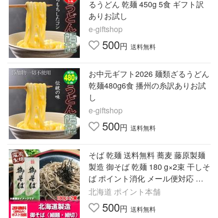
るうどん 乾麺 450g 5食 ギフト訳
ありお試し
e-giftshop
500
円
送料無料
お中元ギフト2026 麺類ざるうどん
乾麺480g6食 播州の糸訳ありお試
し
e-giftshop
500
円
送料無料
そば 乾麺 送料無料 蕎麦 藤原製麺
製造 御そば 乾麺 180 g×2束 干しそ
ば ポイント消化 メール便対応 ポ
スト 投函 麺類 そば
北海道 ポイント本舗
500
円
送料無料