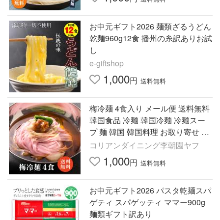
お中元ギフト2026 麺類ざるうどん
乾麺960g12食 播州の糸訳ありお試
し
e-giftshop
1,000
円
送料無料
梅冷麺 4食入り メール便 送料無料
韓国食品 冷麺 韓国冷麺 冷麺スー
プ 麺 韓国 韓国料理 お取り寄せ ス
ープ付き 簡単調理 李朝園 お中元
コリアンダイニング李朝園ヤフ
ギフト
1,000
円
送料無料
お中元ギフト2026 パスタ乾麺スパ
ゲティ スパゲッティ ママー900g
麺類ギフト訳あり