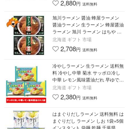
2,880
円
送料無料
旭川ラーメン 醤油 蜂屋ラーメン
醤油ラーメン 生ラーメン 蜂屋醤油
ラーメン 旭川 ラーメン はちや し
ょうゆ ラーメン 化粧箱入 1箱(2人
北海道 ギフト 市場
前)×2 麺類 ラーメン
2,708
円
送料無料
冷やしラーメン 生ラーメン 送料無
料 冷やし中華 菊水 サッポロ冷し
中華 レモン風味醤油だれ 早ゆで90
秒 生麺 冷し中華 スープ 1袋(2食
北海道 ギフト 市場
入)×3袋 麺類 ラーメン
2,380
円
送料無料
はまぐりだしラーメン 送料無料 は
まぐりだし ラーメン しお 1袋×5個
インスタント 袋麺 乾麺 千葉県 だ