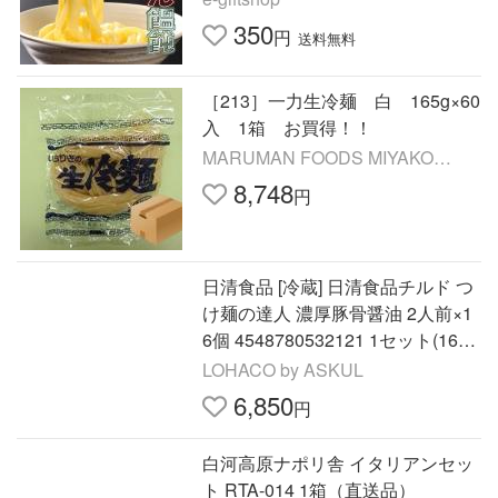
350
円
送料無料
［213］一力生冷麺 白 165g×60
入 1箱 お買得！！
MARUMAN FOODS MIYAKO
Yahoo!店
8,748
円
日清食品 [冷蔵] 日清食品チルド つ
け麺の達人 濃厚豚骨醤油 2人前×1
6個 4548780532121 1セット(16
個)（直送品）
LOHACO by ASKUL
6,850
円
白河高原ナポリ舎 イタリアンセッ
ト RTA-014 1箱（直送品）