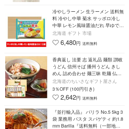
冷やしラーメン 生ラーメン 送料無
料 冷やし中華 菊水 サッポロ冷し
中華 レモン風味醤油だれ 早ゆで90
秒 生麺 冷し中華 スープ 1袋(2食
北海道 ギフト 市場
入)×12袋 麺類 ラーメン
6,480
円
送料無料
香典返し 法要 志 返礼品 麺類 讃岐
うどん 信州そば 播州うどん きし
めん 詰め合わせ 麺三昧 乾麺 仏事
四十九日 一周忌 お供え 満中陰志
北海道のちいさなギフト屋さん
法事
3％OFF (100円引き)
2,642
円
送料無料
『並行輸入品』 バリラ No.5 5kg 3
袋 業務用 パスタ スパゲティ 約1.8
mm Barilla『送料無料（一部地域