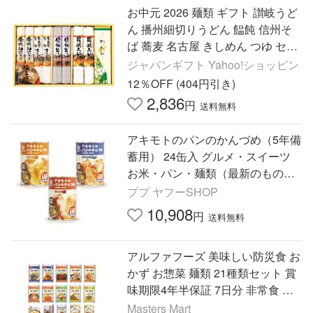
お中元 2026 麺類 ギフト 讃岐うど
ん 播州細切りうどん 饂飩 信州そ
ば 蕎麦 名古屋 きしめん つゆ セッ
ト 内祝い お返し 乾麺 食品 送料無
ジャパンギフト Yahoo!ショッピン
料 MYJNG-300SA
12％OFF (404円引き)
2,836
円
送料無料
アキモトのパンのかんづめ（5年備
蓄用） 24缶入 グルメ・スイーツ
お米・パン・麺類（最新のものを
メーカから直送）
ププ ヤフーSHOP
10,908
円
送料無料
アルファフーズ 美味しい防災食 お
かず お惣菜 麺類 21種類セット 賞
味期限4年半保証 7日分 非常食 保
存食
Masters Mart