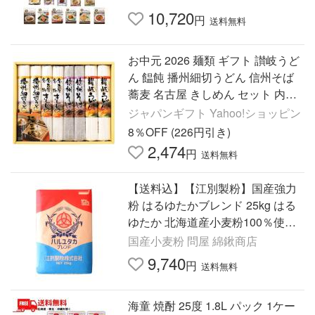
10,720
円
送料無料
お中元 2026 麺類 ギフト 讃岐うど
ん 饂飩 播州細切うどん 信州そば
蕎麦 名古屋 きしめん セット 内祝
い お返し 乾麺 食べ比べ 食品 送料
ジャパンギフト Yahoo!ショッピン
無料 MYJNG-250
8％OFF (226円引き)
2,474
円
送料無料
【送料込】【江別製粉】国産強力
粉 はるゆたかブレンド 25kg はる
ゆたか 北海道産小麦粉100％使用
パン・麺類用 業務用サイズ 国産小
国産小麦粉 問屋 綿鍬商店
麦
9,740
円
送料無料
海童 焼酎 25度 1.8L パック 1ケー