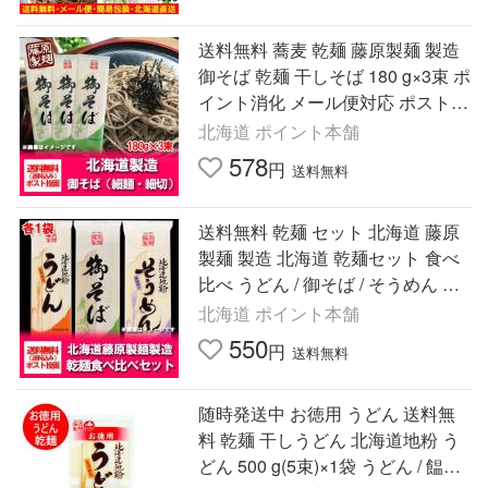
送料無料 蕎麦 乾麺 藤原製麺 製造
御そば 乾麺 干しそば 180 g×3束 ポ
イント消化 メール便対応 ポスト
投函 麺類 そば
北海道 ポイント本舗
578
円
送料無料
送料無料 乾麺 セット 北海道 藤原
製麺 製造 北海道 乾麺セット 食べ
比べ うどん / 御そば / そうめん 各1
束 セット ポイント消化 メール便
北海道 ポイント本舗
対応 ポスト 投函
550
円
送料無料
随時発送中 お徳用 うどん 送料無
料 乾麺 干しうどん 北海道地粉 う
どん 500 g(5束)×1袋 うどん / 饂飩