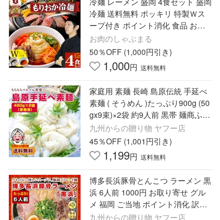
冷麺 レーメン 盛岡 4食セット 盛岡
冷麺 送料無料 ポッキリ 特製Ｗス
ープ付き ポイント消化 食品 お試
し 業務用 おつまみ 韓国 ご当地 お
お肉のしゃぶまる
取り寄せ 爆買
50％OFF (1,000円引き)
1,000
円
送料無料
家庭用 素麺 長崎 島原伝統 手延べ
素麺 ( そうめん )たっぷり900g (50
gx9束)×2袋 約9人前 黒帯 麺商ふる
せ 送料無料 麺類 ポイント利用 爆
九州からの贈り物 ヤフー店
買 ポイント消化
45％OFF (1,001円引き)
1,199
円
送料無料
博多長浜豚骨とんこつ ラーメン 黒
浜 6人前 1000円 お取り寄せ グル
メ 福岡 ご当地 ポイント消化 訳あ
り 食品 送料無料 ポイント利用 お
九州からの贈り物 ヤフー店