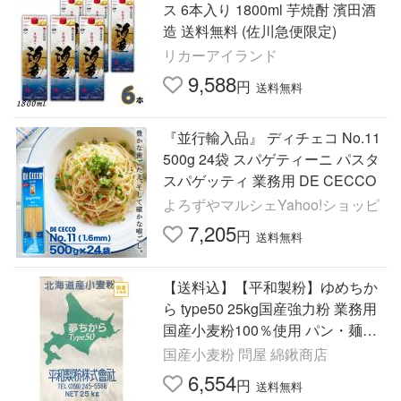
ス 6本入り 1800ml 芋焼酎 濱田酒
造 送料無料 (佐川急便限定)
リカーアイランド
9,588
円
送料無料
『並行輸入品』 ディチェコ No.11
500g 24袋 スパゲティーニ パスタ
スパゲッティ 業務用 DE CECCO
よろずやマルシェYahoo!ショッピ
7,205
円
送料無料
【送料込】【平和製粉】ゆめちか
ら type50 25kg国産強力粉 業務用
国産小麦粉100％使用 パン・麺類
用 業務用サイズ 強力粉 北海道産
国産小麦粉 問屋 綿鍬商店
小麦 ベーグル用粉
6,554
円
送料無料