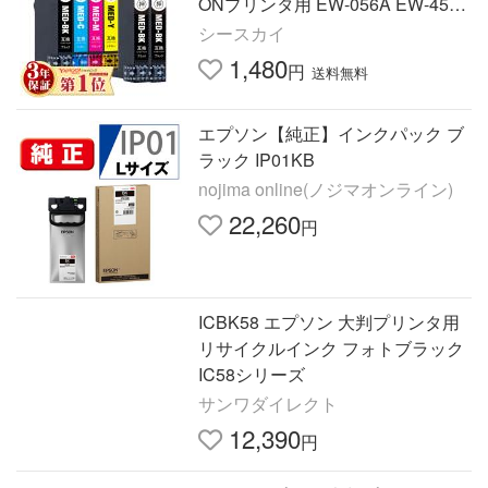
ONプリンタ用 EW-056A EW-456A
互換インク MED4CL MEDBK 爆買
シースカイ
1,480
円
送料無料
エプソン【純正】インクパック ブ
ラック IP01KB
nojima online(ノジマオンライン)
22,260
円
ICBK58 エプソン 大判プリンタ用
リサイクルインク フォトブラック
IC58シリーズ
サンワダイレクト
12,390
円