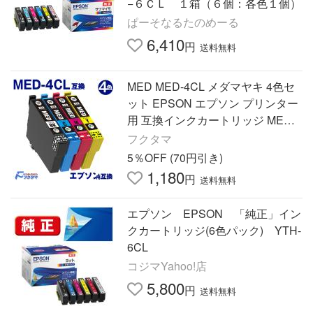
−６ＣＬ １箱（６個：各色１個）
ぱーそなるたのめーる
6,410
円
送料無料
MED MED-4CL メダマヤキ 4色セ
ット EPSON エプソン プリンター
用 互換インクカートリッジ MED-
BK MED-C MED-M MED-Y 対応機
フクタマ
種 EW-056A EW-456A
5％OFF (70円引き)
1,180
円
送料無料
エプソン EPSON 「純正」イン
クカートリッジ(6色パック) YTH-
6CL
コジマYahoo!店
5,800
円
送料無料