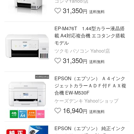
コジマYahoo!店
31,350
円
送料無料
EP-M476T 1.44型カラー液晶搭
載 A4対応複合機 エコタンク搭載
モデル
ツクモ パソコン Yahoo!店
31,350
円
送料無料
EPSON（エプソン） Ａ４インク
ジェットカラーＡＤＦ付ＦＡＸ複
合機 EW-M530F
ケーズデンキ Yahoo!ショップ
16,940
円
送料無料
EPSON（エプソン） 純正インク