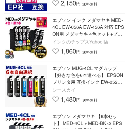
2,150
円
送料無料
エプソン インク メダマヤキ MED-
4CL EW-056A EW-456A 対応 EPS
ON用 メダマヤキ 4色セット+ブラ
ック2本 MED-BK 互換インクカー
インクのチップスYahoo!店
トリッジ
1,860
円
送料無料
エプソン MUG-4CL マグカップ
【好きな色を6本選べる】 EPSON
プリンタ用 互換インク EW-052A
EW-452A カートリッジ(MUG4CL
シースカイ
MUG4CL MUG-BK) 爆買
1,480
円
送料無料
エプソン メダマヤキ 【6本セッ
ト】 MED-4CL + MED-BK×2 EPS