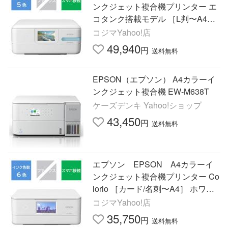
ンクジェット複合機プリンター エ
コタンク搭載モデル ［L判〜A4］
ホワイト EW-M757TW
コジマYahoo!店
49,940
円
送料無料
EPSON（エプソン） A4カラーイ
ンクジェット複合機 EW-M638T
ケーズデンキ Yahoo!ショップ
43,450
円
送料無料
エプソン EPSON A4カラーイ
ンクジェット複合機プリンター Co
lorio ［カード/名刺〜A4］ ホワイ
ト EP-887AW
コジマYahoo!店
35,750
円
送料無料