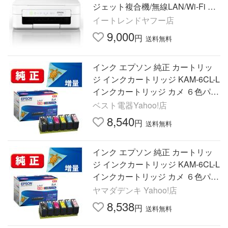
ジェット複合機/無線LAN/Wi-Fi Dir
ect]
イートレンドヤフー店
9,000
円
送料無料
インク エプソン 純正 カートリッ
ジ インクカートリッジ KAM-6CL-L
インクカートリッジ カメ ６色パッ
クL 増量 インク
ベスト電器Yahoo!店
8,540
円
送料無料
インク エプソン 純正 カートリッ
ジ インクカートリッジ KAM-6CL-L
インクカートリッジ カメ ６色パッ
クL 増量 インク
ヤマダデンキ Yahoo!店
8,538
円
送料無料