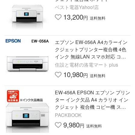
ベスト電器Yahoo!店
13,200
円
送料無料
エプソン EW-056A A4カラーイン
クジェットプリンター複合機 4色
インク 無線LAN スマホ対応 コピ
ー機 スキャン ホワイト (EW-052A
住設と電材の洛電マート plus
の後継品) EPSON カラリオ
10,980
円
送料無料
EW-456A EPSON エプソン プリン
ター インク欠品 A4 カラリオ イン
クジェット 複合機 コピー機 スマ
ホ印刷対応 年賀状印刷対応 スキャ
PACKBOOK
ナー EW456A カラーコピー
9,980
円
送料無料