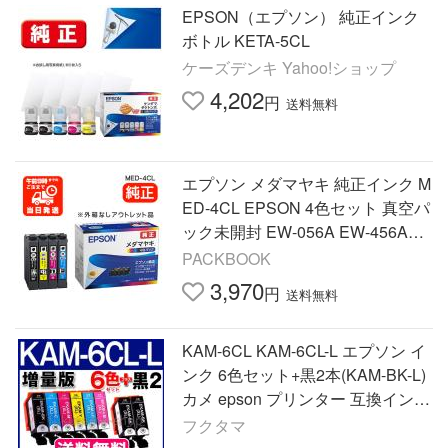
EPSON（エプソン） 純正インク
ボトル KETA-5CL
ケーズデンキ Yahoo!ショップ
4,202
円
送料無料
エプソン メダマヤキ 純正インク M
ED-4CL EPSON 4色セット 真空パ
ック未開封 EW-056A EW-456A対
応 アウトレット品 外箱なし MED
PACKBOOK
インクカートリッジ 純正 med4cl
3,970
円
送料無料
KAM-6CL KAM-6CL-L エプソン イ
ンク 6色セット+黒2本(KAM-BK-L)
カメ epson プリンター 互換インク
カートリッジ 増量版 EP-883A 882
フクタマ
A EP-881A 884A 885A 886A