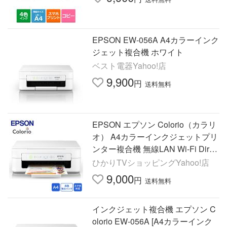
EPSON EW-056A A4カラーインク
ジェット複合機 ホワイト
ベスト電器Yahoo!店
9,900
円
送料無料
EPSON エプソン Colorio（カラリ
オ） A4カラーインクジェットプリ
ンター複合機 無線LAN Wi-Fi Direc
t EW-056A
ひかりTVショッピングYahoo!店
9,000
円
送料無料
インクジェット複合機 エプソン C
olorio EW-056A [A4カラーインク