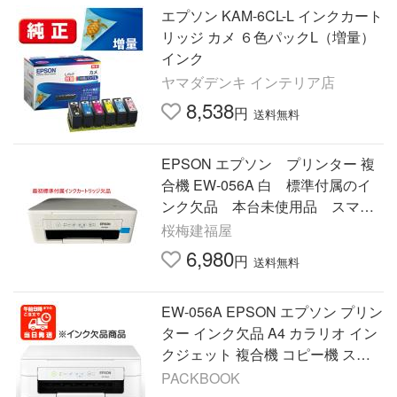
エプソン KAM-6CL-L インクカート
リッジ カメ ６色パックL（増量）
インク
ヤマダデンキ インテリア店
8,538
円
送料無料
EPSON エプソン プリンター 複
合機 EW-056A 白 標準付属のイ
ンク欠品 本台未使用品 スマホ
対応 カラリオ ホワイト インクジ
桜梅建福屋
ェット
6,980
円
送料無料
EW-056A EPSON エプソン プリン
ター インク欠品 A4 カラリオ イン
クジェット 複合機 コピー機 スマ
ホ印刷対応 年賀状印刷対応 スキャ
PACKBOOK
ナー EW056A カラーコピー