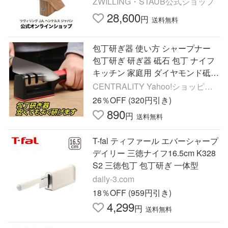
ZWILLING・STAUB公式ショップ
28,600
円
送料無料
包丁研ぎ器 使い方 シャープナー
包丁研ぎ 研ぎ器 砥石 包丁 ナイフ
キッチン 家庭用 ダイヤモンド砥石
3段階式 簡単
CENTRALITY Yahoo!ショッピン
グ店
26％OFF (320円引き)
890
円
送料無料
T-fal ティファール エバーシャープ
デイリー 三徳ナイフ16.5cm K328
S2 三徳包丁 包丁研ぎ 一体型
daily-3.com
18％OFF (959円引き)
4,299
円
送料無料