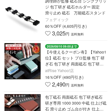
調理師が監修 砥石台 シンクブリッ
ジ 包丁研ぎ 砥石ホルダー 固定
滑り止め 砥石 万能砥石スタンド
フェディック
60％OFF (4,605円引き)
3,025
円
送料無料
2026/08/10 09:00まで
【今使えるクーポン有】【Yahoo1
位】砥石 セット プロ監修 包丁 研
ぎ石 包丁研ぎ 両面砥石 包丁研ぎ
砥石 滑り止め台 角度固定ホルダー
atRise Yahoo!店
付き
16％OFF (490円引き)
2,490
円
送料無料
包丁砥石 両面砥石 包丁研ぎ砥石
研ぎ専用 1000 3000 中砥 仕上げ砥
石 滑り止め ゴム台が付き 仕上砥