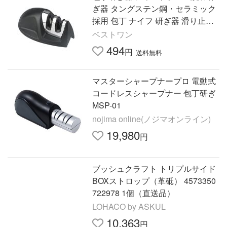
ぎ器 タングステン鋼・セラミック
採用 包丁 ナイフ 研ぎ器 滑り止め
付き コンパクト設計 ((S
ベストワン
494
円
送料無料
マスターシャープナープロ 電動式
コードレスシャープナー 包丁研ぎ
MSP-01
nojima online(ノジマオンライン)
19,980
円
ブッシュクラフト トリプルサイド
BOXストロップ（革砥） 4573350
722978 1個（直送品）
LOHACO by ASKUL
10,363
円