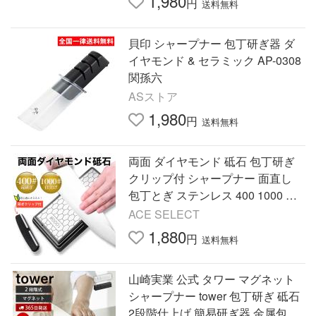
1,980
円
送料無料
貝印 シャープナー 包丁研ぎ器 ダ
イヤモンド & セラミック AP-0308
関孫六
ASストア
1,980
円
送料無料
両面 ダイヤモンド 砥石 包丁研ぎ
クリップ付 シャープナー 面直し
包丁とぎ ステンレス 400 1000 ケ
ース付
ACE SELECT
1,880
円
送料無料
山崎実業 公式 タワー マグネット
シャープナー tower 包丁研ぎ 砥石
2段階仕上げ 簡易研ぎ器 金属包丁