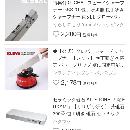
特典付 GLOBAL スピードシャープ
ナー GSS-01 包丁研ぎ器 包丁研ぎ
シャープナー 両刃用 グローバル
吉田金属工業 YOSHIKIN 日本製
くらしのもり Yahoo!ショッピング
2,200
円
送料無料
◆【公式】クレバーシャープ シャ
ープナー【レッド】 包丁研ぎ器 両
刃 パワーグリップ 壁に固定可能
片手でラクラク サッと研いで切れ
ブランディングジャパン公式ス
味復活 ギフト
2,178
円
送料無料
セラミック砥石 ALTSTONE 「深 F
UKAMI」【ザリザリ研ぐ】 荒砥石
300番 包丁研ぎ 砥石 セラミック
荒砥 300 日本製 (#300 本体のみ)
パクマケ