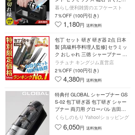
簡単 三段階研磨
暮らし便利雑貨のエフケースト
7％OFF (100円引き)
1,180
円
送料無料
包丁 セット 研ぎ 研ぎ器 2点 日本
製 [高級料亭料理人監修] セラミッ
ク おしゃれ 三徳 シャープナー 切
れ味抜群 15cm Latuna 誕生日 ギフ
ラチュナ キングジム直営店
ト プレゼント 新生活
2％OFF (100円引き)
4,380
円
送料無料
特典付 GLOBAL シャープナー GS
S-02 包丁研ぎ器 包丁研ぎ シャー
プナー 両刃用 グローバル 吉田金
属工業 YOSHIKIN 日本製
くらしのもり Yahoo!ショッピング
6,050
円
送料無料