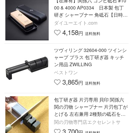
【在庫有】関孫六 コンビ砥石 #10
00 & 4000 AP0334 日本製 包丁
研ぎ シャープナー 角砥石【日時指
定・代引き不可】
ダイユーエイト.com
4,158
円
送料無料
ツヴィリング 32604-000 ツインシ
ャープ プラス 包丁研ぎ器 キッチ
ン用品 ZWILLING
ベストワン
3,865
円
送料無料
包丁研ぎ器 片刃専用 貝印 関孫六
関の刃物 シャープナー 片刃包丁が
とげる 左右兼用 2種類の砥石を使
用
関の刃物専門店エクセレントサ
3,700
円
送料無料