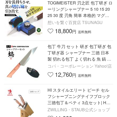
TOGIMEISTER 刃之匠 包丁研ぎ ロ
ーリングシャープナー 5 10 15 20
25 30 度 刃角 簡単 本格的 マグネ
ット 切れ味 均等 料理人 包丁研ぎ
想いを繋ぐ百貨店 TSUNAGU
器 ナタ トギマイスター
18,800
円
送料無料
包丁 牛刀 セット 研ぎ 包丁研ぎ 包
丁研ぎ器 シャープナー 三徳 日本
製 切れる包丁 よく切れる 魚 鎬 し
のぎ シャープナーセット
コパ・コーポレーション Yahoo!店
12,760
円
送料無料
HI スタイルエリート ピーチ セル
フシャープニングナイフブロック
三徳包丁＆ペティ 3点セット| HEN
CKELS ヘンケルス
ZWILLING・STAUB公式ショップ