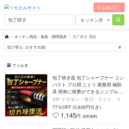
お気に入り
キッチン用品・食器・調理器具
包丁研ぎ 通販
フィルタ
包丁研ぎ器 包丁シャープナー コン
パクト プロ用 ニトリ 業務用 補助
具 簡単に研磨ができるシンプルな
包丁砥ぎ 包丁磨ぎ ダイヤモンドシ
VIP イヤホン・替刃・ライト・マ
ャープナー
77％OFF (3,835円引き)
1,145
円
送料無料