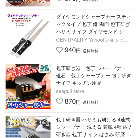
ダイヤモンドシャープナー スティ
ックタイプ 包丁 鎌 両面 包丁研ぎ
ハサミ ナイフ ダイヤモンド シャ
ープナー 砥石 スティック 小さい
CENTRALITY Yahoo!ショッピン
丸 平ら はさみ 鋏
グ店
940
円
送料無料
包丁研ぎ器 包丁 シャープナー
砥石 包丁シャープナー 包丁研ぎ
ナイフ キッチン用品
seagull store
870
円
送料無料
包丁研ぎ器 ハサミも研げる 4連式
シャープナー 洗える 着脱 4種 両刃
研ぎ器 包丁 ナイフ はさみ 研磨 3