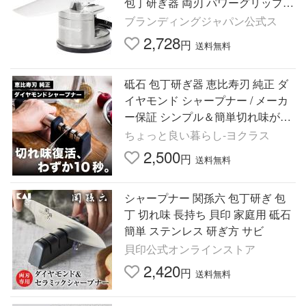
包丁研ぎ器 両刃 パワーグリップ
壁に固定可能 サッと研いで切れ味
ブランディングジャパン公式ス
復活 ギフト
2,728
円
送料無料
砥石 包丁研ぎ器 恵比寿刃 純正 ダ
イヤモンド シャープナー / メーカ
ー保証 シンプル＆簡単切れ味が蘇
る YEBISU YAIBA 三徳包丁 菜切包
ちょっと良い暮らし-ヨクラス
丁 牛刀包丁
2,500
円
送料無料
シャープナー 関孫六 包丁研ぎ 包
丁 切れ味 長持ち 貝印 家庭用 砥石
簡単 ステンレス 研ぎ方 サビ
貝印公式オンラインストア
2,420
円
送料無料