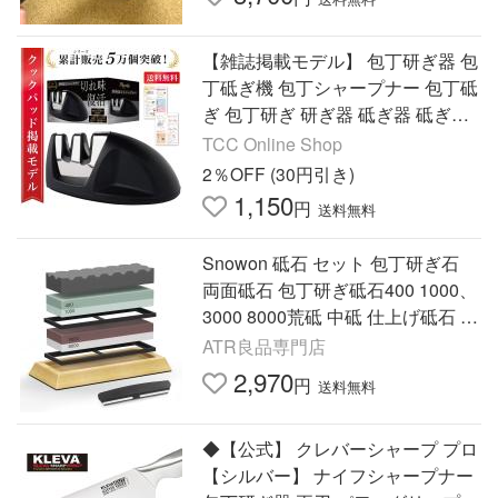
【雑誌掲載モデル】 包丁研ぎ器 包
丁砥ぎ機 包丁シャープナー 包丁砥
ぎ 包丁研ぎ 研ぎ器 砥ぎ器 砥ぎ機
包丁砥ぎ器 包丁研ぎ機 セラミック
TCC Online Shop
シャープナー 軽量
2％OFF (30円引き)
1,150
円
送料無料
Snowon 砥石 セット 包丁研ぎ石
両面砥石 包丁研ぎ砥石400 1000、
3000 8000荒砥 中砥 仕上げ砥石 滑
り止め竹砥石台 修正 砥石面 直し
ATR良品専門店
角度固定ホルダー付き砥石
2,970
円
送料無料
◆【公式】 クレバーシャープ プロ
【シルバー】 ナイフシャープナー