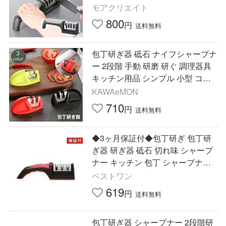
段階 砥ぎ石 研石 鋏 送料無料 7M◇
モアクリエイト
4連式シャープナー
800
円
送料無料
包丁研ぎ器 砥石 ナイフシャープナ
ー 2段階 手動 研磨 研ぐ 調理器具
キッチン用品 シンプル 小型 コン
パクト 滑り止め メンテナンス 簡
KAWAeMON
単 便利
710
円
送料無料
◆3ヶ月保証付◆包丁研ぎ 包丁研
ぎ器 研ぎ器 砥石 切れ味 シャープ
ナー キッチン 包丁 シャープナー
ナイフ 研ぎ器 送料無料 ((S
ベストワン
619
円
送料無料
包丁研ぎ器 シャープナー 2段階研