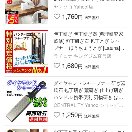
切れ味復活 研ぎ直し 10749 10750
ヤマソロ Yahoo!店
1,760
円
送料無料
包丁研ぎ 包丁研ぎ器 [料理研究家
監修] 包丁研ぎ石 包丁とぎ シャー
プナー ほうちょうとぎ [Latuna] 日
本製 セラミック 対応 包丁
ラチュナ キングジム直営店
1,680
円
送料無料
ダイヤモンドシャープナー 研ぎ器
砥石 包丁研ぎ 荒研ぎ 仕上げ研ぎ
ハンドル 携帯便利 刃物研ぎ はさ
み研ぎ 両面砥石 セラミック包丁
CENTRALITY Yahoo!ショッピン
グ店
1,250
円
送料無料