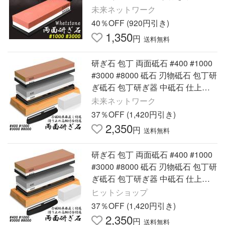
石 家庭用 料理人用 包丁 サバイバ
未来ネットワーク
ル
40％OFF (920円引き)
1,350
円
送料無料
研ぎ石 包丁 両面砥石 #400 #1000
#3000 #8000 砥石 刃物砥石 包丁研
ぎ砥石 包丁研ぎ器 中砥石 仕上砥
石 包丁研ぎ 包丁砥石
未来ネットワーク
37％OFF (1,420円引き)
2,350
円
送料無料
研ぎ石 包丁 両面砥石 #400 #1000
#3000 #8000 砥石 刃物砥石 包丁研
ぎ砥石 包丁研ぎ器 中砥石 仕上砥
石 包丁研ぎ
ヒットショップ
37％OFF (1,420円引き)
2,350
円
送料無料