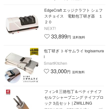
EdgeCraft エッジクラフト シェフ
スチョイス 電動包丁研ぎ器 １
２０
NEXT!
33,899
円
送料無料
包丁研ぎ トギサムライ togisamura
i
SmartKitchen
33,000
円
送料無料
フィンII 三徳包丁＆ペティナイフ
セルフシャープニング ナイフブロ
ック 3点セット | ZWILLING