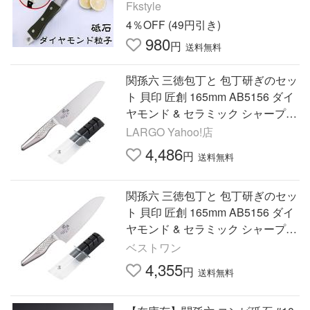
ー ナイフ研ぎ 研ぎ ダイヤモンド
Fkstyle
砥石 ナイフ ハサミ 鑿 鉋
4％OFF (49円引き)
980
円
送料無料
関孫六 三徳包丁と 包丁研ぎのセッ
ト 貝印 匠創 165mm AB5156 ダイ
ヤモンド & セラミック シャープナ
ー AP0308
LARGO Yahoo!店
4,486
円
送料無料
関孫六 三徳包丁と 包丁研ぎのセッ
ト 貝印 匠創 165mm AB5156 ダイ
ヤモンド & セラミック シャープナ
ー AP0308
ベストワン
4,355
円
送料無料