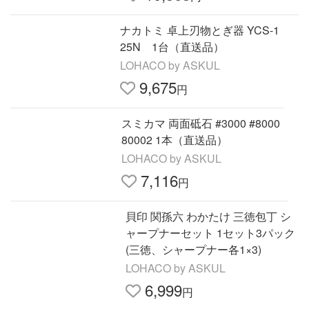
ナカトミ 卓上刃物とぎ器 YCS-1
25N 1台（直送品）
LOHACO by ASKUL
9,675
円
スミカマ 両面砥石 #3000 #8000
80002 1本（直送品）
LOHACO by ASKUL
7,116
円
貝印 関孫六 わかたけ 三徳包丁 シ
ャープナーセット 1セット3パック
(三徳、シャープナー各1×3)
LOHACO by ASKUL
6,999
円