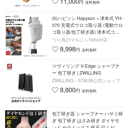
11,000
円
送料無料
(5)ハピソン Hapyson × 津本式 YH-
370 充電式ウロコ取り器 (電動ウロ
コ取り器/包丁研ぎ器) 津本式コラ
ボ 【Σ01】
つり具のマルニシYahoo!店
8,998
円
送料無料
ツヴィリング V-Edge シャープナ
ー 包丁研ぎ | ZWILLING
ZWILLING・STAUB公式ショップ
8,800
円
送料無料
包丁研ぎ器 シャープナー ハサミ研
ぎ 包丁研ぎ はさみ研ぎ ダイヤモ
ンド セラミックス 砥石 引くだけ