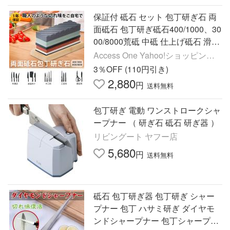
保証付 砥石 セット 包丁研ぎ石 両
面砥石 包丁研ぎ砥石400/1000、30
00/8000荒砥 中砥 仕上げ砥石 滑り
止め竹砥石台 修正 砥石面 直し 角
Access One Yahoo!ショッピング
度固定ホルダー付き砥石
店
3％OFF (110円引き)
2,880
円
送料無料
包丁研ぎ 電動 ワンストロークシャ
ープナー （ 研ぎ石 砥石 研ぎ器 ）
リビングート ヤフー店
5,680
円
送料無料
砥石 包丁研ぎ器 包丁研ぎ シャー
プナー 包丁 ハサミ研ぎ ダイヤモ
ンドシャープナー 包丁シャープナ