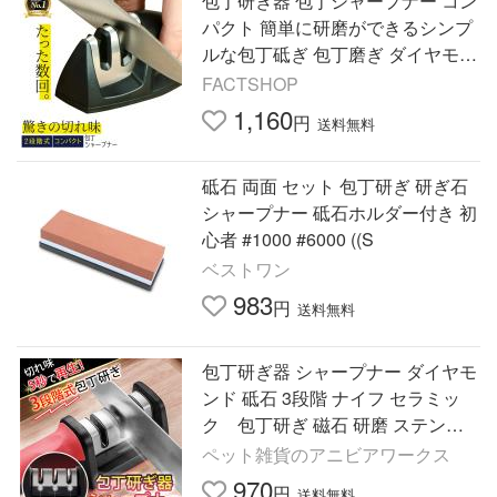
包丁研ぎ器 包丁シャープナー コン
パクト 簡単に研磨ができるシンプ
ルな包丁砥ぎ 包丁磨ぎ ダイヤモン
ドシャープナー
FACTSHOP
1,160
円
送料無料
砥石 両面 セット 包丁研ぎ 研ぎ石
シャープナー 砥石ホルダー付き 初
心者 #1000 #6000 ((S
ベストワン
983
円
送料無料
包丁研ぎ器 シャープナー ダイヤモ
ンド 砥石 3段階 ナイフ セラミッ
ク 包丁研ぎ 磁石 研磨 ステンレ
ス 研ぎ機 スタンド 調理器具 キッ
ペット雑貨のアニビアワークス
チン 切れ味
970
円
送料無料