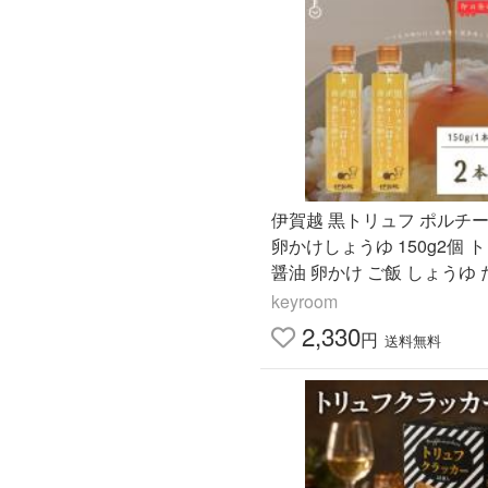
伊賀越 黒トリュフ ポルチー
卵かけしょうゆ 150g2個 
醤油 卵かけ ご飯 しょうゆ
かけ まとめ買い ランキング
keyroom
ト消化 爆買 父の日
2,330
円
送料無料