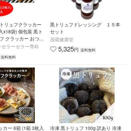
 トリュフクラッカー
黒トリュフドレッシング １５本
袋) 個包装 黒ト
セット
フ クラッカー おつま
茂蔵健康堂
ンセラーセラー専科
5,325
円
送料無料
送料無料
ー 6箱 (1箱 3枚入
冷凍 黒トリュフ 100g 訳あり 冷凍