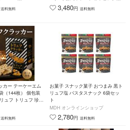
3,480
円
送料無料
送料無料
ッカー テーケーエム
お菓子 スナック菓子 おつまみ 黒ト
袋（144枚） 個包装
リュフ塩 パスタスナック 6袋セッ
リュフ トリュフ 珍味
ト
ク スイーツ おやつ
MDH オンラインショップ
イン
2,780
円
送料無料
送料無料