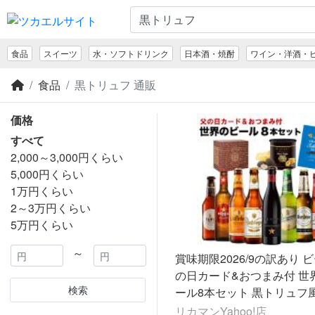
食品
スイーツ
水・ソフトドリンク
日本酒・焼酎
ワイン・洋酒・
食品
黒トリュフ 通販
価格
すべて
2,000～3,000円くらい
5,000円くらい
1万円くらい
2～3万円くらい
5万円くらい
～
賞味期限2026/9の訳あり 
の日カード&おつまみ付 世
検索
ール8本セット 黒トリュフ
テトチップス 送料無料 飲み
リカマンYahoo!店