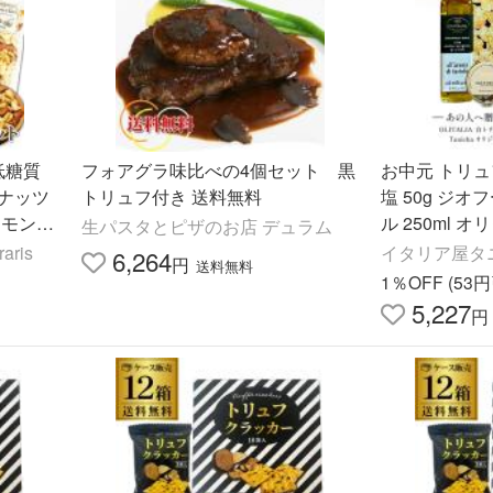
低糖質
フォアグラ味比べの4個セット 黒
お中元 トリ
ナッツ
トリュフ付き 送料無料
塩 50g ジ
ーモンド
ル 250ml 
生パスタとピザのお店 デュラム
つまみ
リジナルギフトボ
ris
イタリア屋タ
6,264
円
送料無料
詰め合わせ 爆
1％OFF (53
5,227
円