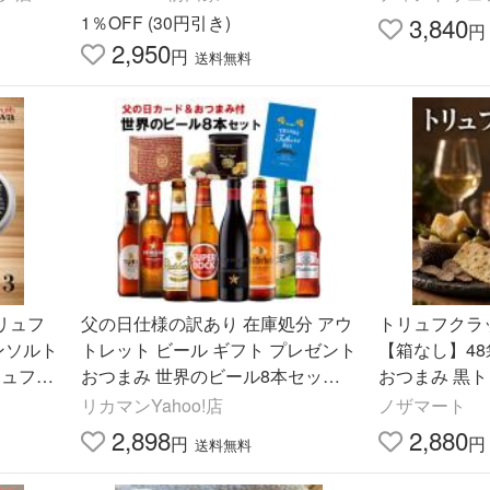
お中元
1％OFF (30円引き)
3,840
円
2,950
円
送料無料
リュフ
父の日仕様の訳あり 在庫処分 アウ
トリュフクラ
ンソルト
トレット ビール ギフト プレゼント
【箱なし】48
リュフ塩
おつまみ 世界のビール8本セット
おつまみ 黒ト
梱可能
高級ポテトチップス RSL
お菓子 スナッ
リカマンYahoo!店
ノザマート
高級感 酒 ワ
2,898
2,880
円
円
送料無料