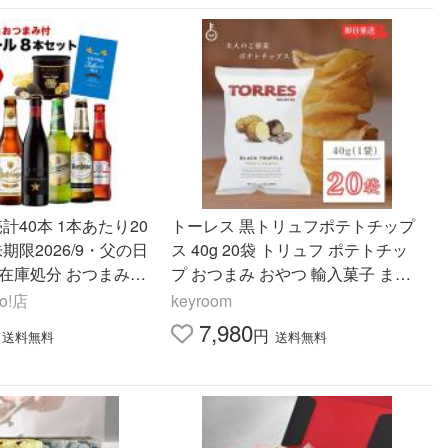
計40本 1本あたり20
トーレス 黒トリュフポテトチップ
期限2026/9・父の日
ス 40g 20袋 トリュフ ポテトチッ
 在庫処分 おつまみ付
プ おつまみ おやつ 輸入菓子 まと
本 ×5セット ポテト
め買い ランキング ポイント消化 爆
o!店
keyroom
無料 RSL
買 父の日 お中元
7,980
円
送料無料
送料無料