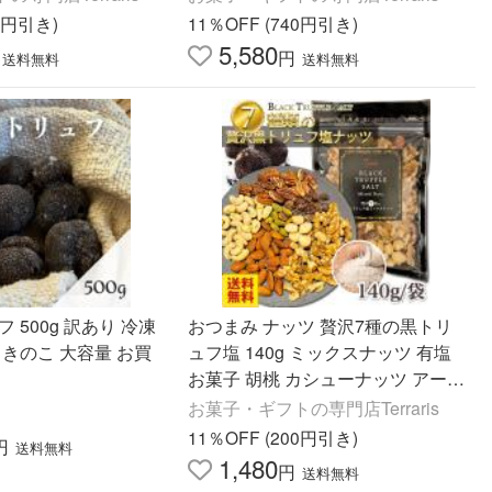
袋)
るみ ピスタチオ 晩酌
60円引き)
11％OFF (740円引き)
5,580
円
送料無料
送料無料
 500g 訳あり 冷凍
おつまみ ナッツ 贅沢7種の黒トリ
 きのこ 大容量 お買
ュフ塩 140g ミックスナッツ 有塩
お菓子 胡桃 カシューナッツ アーモ
ンド ピスタチオ ピーカン プチギフ
お菓子・ギフトの専門店Terraris
ト 酒のつまみ
11％OFF (200円引き)
円
送料無料
1,480
円
送料無料