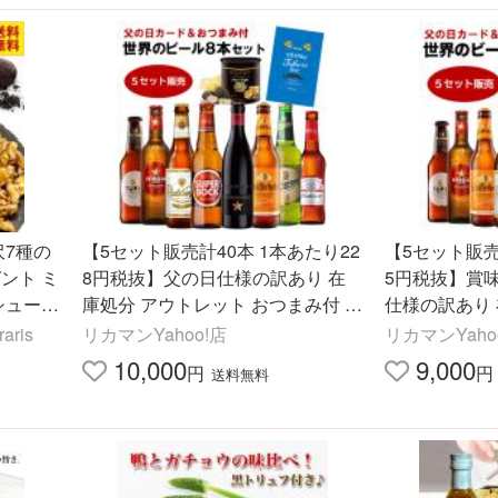
沢7種の
【5セット販売計40本 1本あたり22
【5セット販売
ント ミ
8円税抜】父の日仕様の訳あり 在
5円税抜】賞味
シューナ
庫処分 アウトレット おつまみ付 世
仕様の訳あり
スタチオ
界のビール8本 ×5セット ポテトチ
世界のビール8
ris
リカマンYahoo!店
リカマンYaho
ップス 送料無料
チップス 送料
10,000
9,000
円
円
送料無料