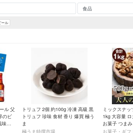
ビール
ビール 父
トリュフ 2個 約100g 冷凍 高級 黒
ミックスナッ
界のビ
トリュフ 珍味 食材 香り 爆買 極う
1kg 大容量 
風味ポ
ま
お菓子 つまみ
比べ ギ
モンド くるみ
極うま特撰市場
お菓子・ギフトの