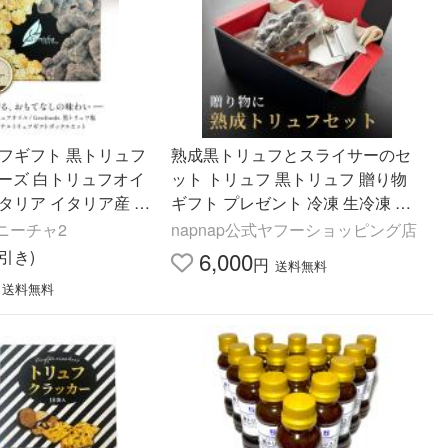
ュフギフト 黒トリュフ
熟成黒トリュフとスライサーのセ
オフーズ 白トリュフオイ
ット トリュフ 黒トリュフ 贈り物
オリタリア イタリア産 オ
ギフト プレゼント 冷凍 生冷凍 天
ックス付 調味料
然 そのまま使える キノコ 無農薬
ニーチャ2
napnap公式ヤフーショッピング店
買
無添加 truffle 中国産
円引き)
6,000
円
送料無料
送料無料