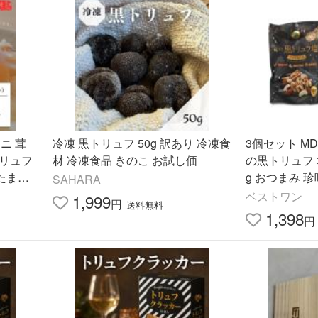
ニ 茸
冷凍 黒トリュフ 50g 訳あり 冷凍食
3個セット M
トリュフ
材 冷凍食品 きのこ お試し価
の黒トリュフ 
 たまご
g おつまみ 珍
SAHARA
 ポイン
ベストワン
1,999
円
送料無料
1,398
円