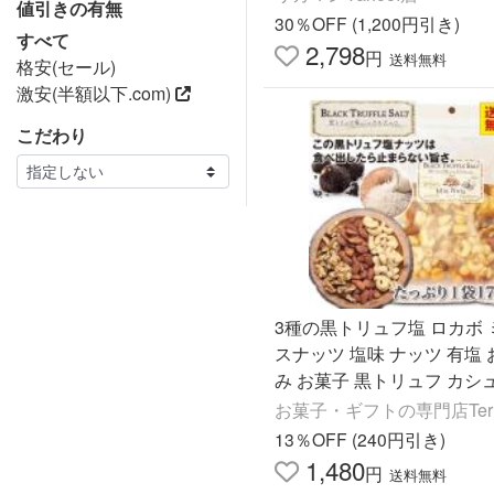
値引きの有無
フト お酒 RSL
30％OFF (1,200円引き)
すべて
2,798
円
送料無料
格安(セール)
激安(半額以下.com)
こだわり
3種の黒トリュフ塩 ロカボ 
スナッツ 塩味 ナッツ 有塩
み お菓子 黒トリュフ カシ
ツ アーモンド くるみ ミッ
お菓子・ギフトの専門店Terra
ツ 酒のつまみ つまみ
13％OFF (240円引き)
1,480
円
送料無料