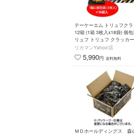
テーケーエム トリュフクラ
12箱 (1箱 3枚入x18袋) 個包装 黒ト
リュフ トリュフ クラッカー
み KOB
リカマンYahoo!店
5,990
円
送料無料
ＭＤホールディングス 森