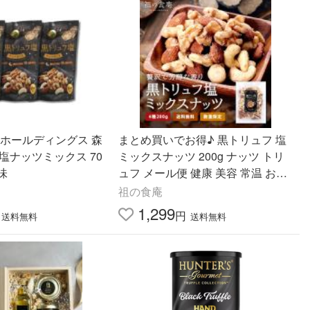
Dホールディングス 森
まとめ買いでお得♪ 黒トリュフ 塩
塩ナッツミックス 70
ミックスナッツ 200g ナッツ トリ
味
ュフ メール便 健康 美容 常温 おつ
まみ ワイン 酒 爆買
祖の食庵
1,299
円
送料無料
送料無料