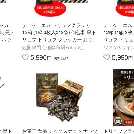
ッカー
テーケーエム トリュフクラッカー
テーケーエム
12箱 (1箱 3枚入x18袋) 個包装 黒ト
12箱 (1箱 3枚入x18
 おつま
リュフ トリュフ クラッカー おつま
リュフ トリュ
み KOB
み KOB
焼酎専門店酒鮮市場Yahoo!店
ワイン&ワイ
5,990
5,990
円
円
送料無料
の黒ト
お菓子 食品 ミックスナッツ ナッツ
トリュフクラッカ