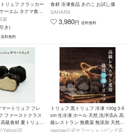
装 トリュフ クラッカー
食材 冷凍食品 きのこ お試し価
ーケーエム タクマ食品
SAHARA
家
前田家
3,980
円
送料無料
円引き)
送料無料
サマートリュフ フレ
トリュフ 黒トリュフ 冷凍 100g 3-5
フ ファーストクラス
cm 生冷凍 ホール 天然 洗浄済み 高
 高級食材 夏トリュフ
級レストラン 無農薬 無添加 天然
 パーティー 記念日
ヒマラヤトリュフ 中国産 加熱用
ahoo!店
napnap公式ヤフーショッピング店