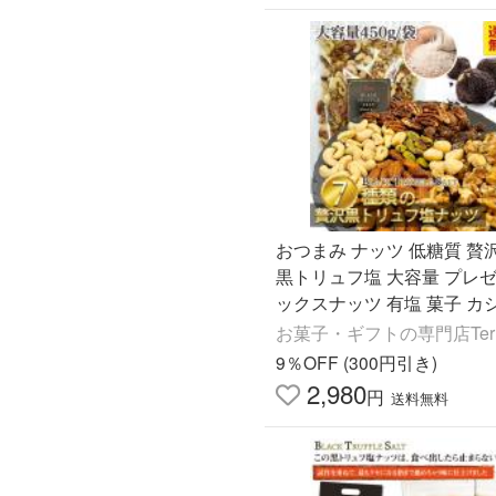
おつまみ ナッツ 低糖質 贅
黒トリュフ塩 大容量 プレゼ
ックスナッツ 有塩 菓子 カ
ッツ アーモンド くるみ ピ
お菓子・ギフトの専門店Terra
晩酌 つまみ
9％OFF (300円引き)
2,980
円
送料無料