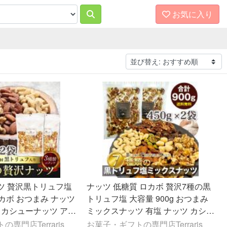
お気に入り
ツ 贅沢黒トリュフ塩
ナッツ 低糖質 ロカボ 贅沢7種の黒
ロカボ おつまみ ナッツ
トリュフ塩 大容量 900g おつまみ
 カシューナッツ アー
ミックスナッツ 有塩 ナッツ カシュ
 晩酌 有塩 塩味 トリ
ーナッツ アーモンド マカダミア く
専門店Terraris
お菓子・ギフトの専門店Terraris