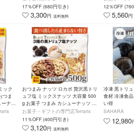
ュフ (500gx2
17％OFF (680円引き)
12％OFF (7
3,300
5,560
円
円
送料無料
ミック
おつまみ ナッツ ロカボ 贅沢黒トリ
冷凍 黒トリュフ
 おつま
ュフ塩 ミックスナッツ 大容量 500
食材 冷凍食品
ューナッ
g お菓子 つまみ カシューナッツ ア
い得
クスナッ
ーモンド くるみ 晩酌 有塩 酒のつ
ris
お菓子・ギフトの専門店Terraris
SAHARA
まみ 塩味 トリュフ
11％OFF (400円引き)
12,980
3,120
円
送料無料