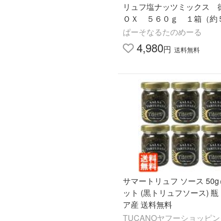
リュフ塩ナッツミックス 
ＯＸ ５６０ｇ １箱（約
袋）
ぱーそなるたのめーる
4,980
円
送料無料
サマートリュフ ソース 50g
ット (黒トリュフソース) 瓶
ア産 送料無料
TUCANOヤフーショッピ