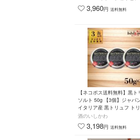
3,960
円
送料無料
【ネコポス送料無料】黒ト
ソルト 50g 【3個】ジャパ
イタリア産 黒トリュフ ト
ポスト投函 2セットまで同
酒のいしかわ
代引き不可 日時指定不可
3,198
円
送料無料