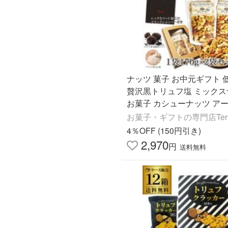
ナッツ 菓子 お中元ギフト 
贅沢黒トリュフ塩 ミックス
お菓子 カシューナッツ ア
くるみ 170g 2袋セット お
お菓子・ギフトの専門店Terra
晩酌 有塩 酒のつまみ
4％OFF (150円引き)
2,970
円
送料無料