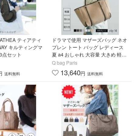
A ティアティ
ドラマで使用 マザーズバッグ ネオ
 3WAY キルティングマ
プレン トート バッグ レディース
3点セット
夏 a4 おしゃれ 大容量 大きめ 軽量
洗える プレゼント バック 海 Q bag
Q bag Paris
Paris zip M
13,640
円
円
送料無料
送料無料