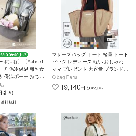
マザーズバッグ トート 軽量 トート
08/10 09:00まで
ポン有】【Yahoo1
バッグ レディース 軽い おしゃれ
ーチ 保冷保温 離乳食
ママ プレゼント 大容量 ブランド
き 保温ポーチ 持ち運
ペアレンツ 洗える ネスト Q bag P
Q bag Paris
バッグ ドリンクポーチ
aris nest zip l
!店
19,140
円
送料無料
け
0円引き)
送料無料