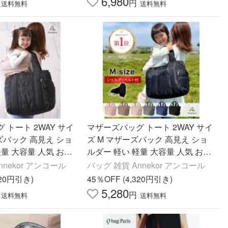
6,980
円
送料無料
送料無料
 トート 2WAY サイ
マザーズバッグ トート 2WAY サイ
ーズバック 高見え ショ
ズ M マザーズバック 高見え ショ
軽量 大容量 人気 おし
ルダー 軽い 軽量 大容量 人気 おし
or アンコール 爆買
ゃれ Annekor アンコール 爆買
nnekor アンコール
バッグ 雑貨 Annekor アンコール
520円引き)
45％OFF (4,320円引き)
5,280
円
送料無料
送料無料