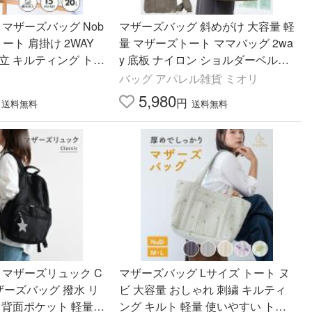
O マザーズバッグ Nob
マザーズバッグ 斜めがけ 大容量 軽
L トート 肩掛け 2WAY
量 マザーズトート ママバッグ 2wa
立 キルティング トー
y 底板 ナイロン ショルダーベルト
ルダー バッグ 陣痛バ
付き 撥水 3層構造
バッグ アパレル雑貨 ミオリ
ッパプーポ
5,980
円
送料無料
送料無料
O マザーズリュック C
マザーズバッグ Lサイズ トート ヌ
L マザーズバッグ 撥水 リ
ビ 大容量 おしゃれ 刺繍 キルティ
 背面ポケット 軽量
ング キルト 軽量 使いやすい トー