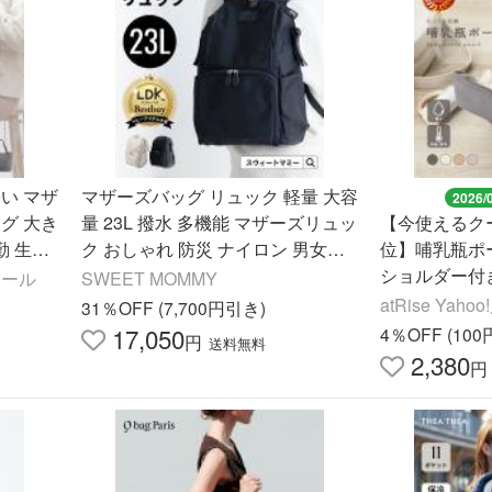
い マザ
マザーズバッグ リュック 軽量 大容
2026/
グ 大き
量 23L 撥水 多機能 マザーズリュッ
【今使えるクー
勤 生地
ク おしゃれ 防災 ナイロン 男女兼
位】哺乳瓶ポ
爆買
用 防水 プレゼント ママバッグ マ
ショルダー付
コール
SWEET MOMMY
マリュック tg26006
び マザーズ
atRise Yahoo
31％OFF (7,700円引き)
ベビー お出か
17,050
4％OFF (10
円
送料無料
2,380
円