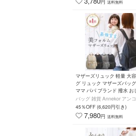
3,780
円
送料無料
マザーズリュック 軽量 大容
グ リュック マザーズバッグ
ママ パパ ブランド 撥水 
ペアレンツバッグ Annekor
バッグ 雑貨 Annekor アン
45％OFF (6,620円引き)
7,980
円
送料無料