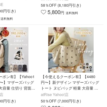
量 撥水 男女兼用 背面
ート 肩掛け 軽い
BE
58％OFF (8,180円引き)
5,800
500円引き)
円
送料無料
送料無料
ポン有】【Yahoo1
【今使えるクーポン有】【4480
円〜】マザーズバッグ
円〜】新デザイン マザーズバッグ
 大容量 仕切り 背面ポ
トート ヌビバッグ 軽量 大容量 無
保冷 リュック 多機能
地 かわいい 通勤 バッグ 通学 バッ
!店
atRise Yahoo!店
グ
グトート 肩掛け 軽い
100円引き)
50％OFF (7,000円引き)