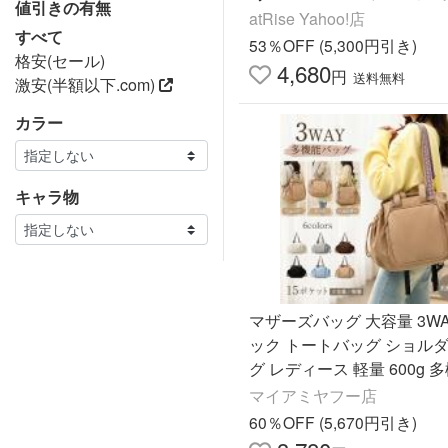
値引きの有無
女兼用 通勤バッグ 旅行 シ
atRise Yahoo!店
すべて
53％OFF (5,300円引き)
格安(セール)
4,680
円
送料無料
激安(半額以下.com)
カラー
キャラ物
マザーズバッグ 大容量 3WA
ック トートバッグ ショル
グ レディース 軽量 600g 多
ポケット 収納力抜群 通勤 
マイアミヤフー店
出かけ
60％OFF (5,670円引き)