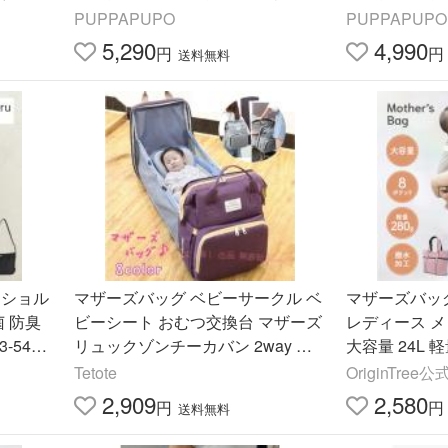
軽い イ
ト 背面ポケット 大容量 軽量 メン
自立 リフレ
PUPPAPUPO
PUPPAPUPO
ズ 撥水 プッパプーポ
付き プッパ
5,290
4,990
円
円
送料無料
 ショル
マザーズバッグ ベビーサークル ベ
マザーズバッグ
菌 防臭
ビーシート おむつ交換台 マザーズ
レディース メ
-541
リュックゾンチーカバン 2way 多
大容量 24L 
限定】‥
機能 大容量 収納 整理 お出掛け 旅
マ パパ BOOM
Tetote
OriginTree
行 ポケット充実
2,909
2,580
円
円
送料無料