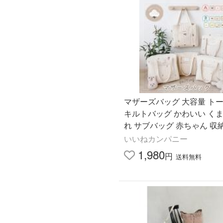
マザーズバッグ 大容量 トー
キルトバッグ かわいい くま
れ サブバッグ 赤ちゃん 収
ー 韓国
いいねカンパニー
1,980
円
送料無料