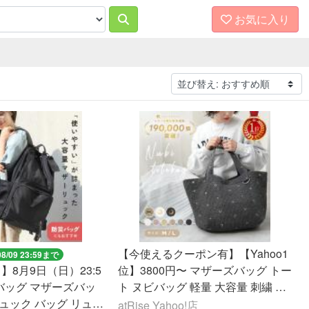
お気に入り
【今使えるクーポン有】【Yahoo1
08/09 23:59まで
フ】8月9日（日）23:5
位】3800円〜 マザーズバッグ トー
バッグ マザーズバッ
ト ヌビバッグ 軽量 大容量 刺繍 か
ュック バッグ リュッ
わいい 通勤 バッグ 通学 バッグト
atRise Yahoo!店