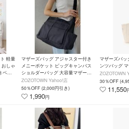
ト 軽量
マザーズバッグ アジャスター付き
マザーズバッ
 おしゃ
メニーポケット ビッグキャンバス
ンツバッグ 
納 ベビ
ショルダーバッグ 大容量マザーズ
ZOZOTOWN Y
バッグ
ZOZOTOWN Yahoo!店
30％OFF (4,
11,550
50％OFF (2,000円引き)
1,990
円