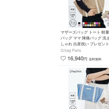
マザーズバッグ トート 軽量
バッグ ママ 陣痛バッグ 洗
しゃれ 出産祝い プレゼント
ド バック Q bag Paris nest z
Q bag Paris
16,940
円
送料無料