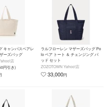
グ キャンバスペアレ
ラルフローレン マザーズバッグ Po
マザーズバッグ
lo ベア トート ＆ チェンジング パ
ッド セット
ahoo!店
ZOZOTOWN Yahoo!店
950円引き)
33,000
円
円