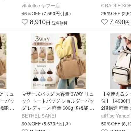
ンプル
ン A4 おしゃれ シンプル 大容量 vi
ク 大容量 軽
vitafelice ヤフー店
CRADLE-KO
nb-9c039z aroco/アロコ
ポケット
46％OFF (7,590円引き)
25％OFF (2,
8,910
7,490
円
円
送料無料
Y リュ
マザーズバッグ 大容量 3WAY リュ
【今使えるクー
ダーバッ
ック トートバッグ ショルダーバッ
位】【4980
機能 15
グ レディース 軽量 600g 多機能 15
2段構造 軽量
旅行 お
ポケット 収納力抜群 通勤 旅行 お
ケット 撥水 
BETHEL SANEI
atRise Yahoo
出かけ
マザーズバッ
60％OFF (5,670円引き)
50％OFF (8,