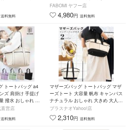
クタースターチャーム
トバッグ サブバッグ 出産準備 大き
FABOMI ヤフー店
プーポ
め ママバッグ
4,980
円
送料無料
送料無料
 トートバッグ a4
マザーズバッグ トートバッグ マザ
ンズ 肩掛け 手提げ
ーズトート 大容量 帆布 キャンバス
軽量 撥水 おしゃれ マ
ナチュラル おしゃれ 大きめ 大人
IE
ハンドバッグ カバン 鞄 インナーバ
公式直営店
プラスナオYahoo!店
ッグ付
2,310
円
送料無料
送料無料