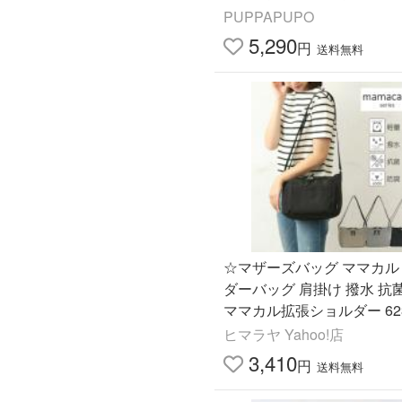
ッグ 陣痛バッグ 斜めがけ 
PUPPAPUPO
ブルバッグ プッパプーポ
5,290
円
送料無料
☆マザーズバッグ ママカル
ダーバッグ 肩掛け 撥水 抗
ママカル拡張ショルダー 623
mamacaru 【ご自宅配送
ヒマラヤ Yahoo!店
3,410
円
送料無料