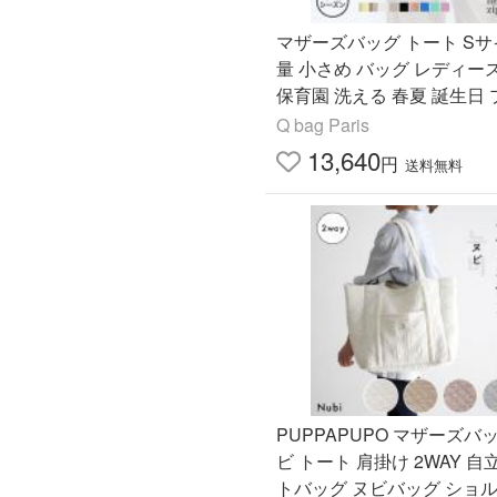
マザーズバッグ トート Sサ
量 小さめ バッグ レディー
保育園 洗える 春夏 誕生日
ント ギフト｜ Q bag Paris ne
Q bag Paris
ip ネスト ジップ
13,640
円
送料無料
PUPPAPUPO マザーズバ
ビ トート 肩掛け 2WAY 自
トバッグ ヌビバッグ ショル