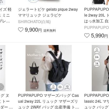
イズ 軽
ジェラートピケ gelato pique 2way
PUPPAPUP
ス ミニ
ママリュック ジェラピケ
le 2way 20
 プレゼ
はっ水加工 自
SHIROHATO(白鳩)
st S z
トバッグ ショ
PUPPAPUPO
9,900
円
送料無料
ッグ 撥水 プ
5,990
円
ッグ ヌ
PUPPAPUPO マザーズバッグ Cas
PUPPAPUP
立 トー
ual 2way 22L リュック マザーズリ
lassic 24
ダー バ
ュック 2WAY バッグ 出産準備 トー
ュック バッグ