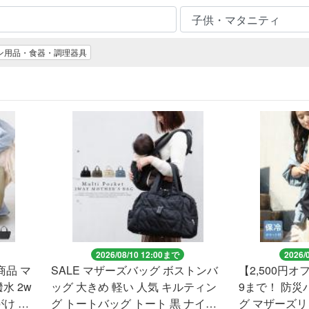
ン用品・食器・調理器具
2026/08/10 12:00まで
2026/
品 マ
SALE マザーズバッグ ボストンバ
【2,500円オ
水 2w
ッグ 大きめ 軽い 人気 キルティン
9まで！ 防災
がけ 男
グ トートバッグ トート 黒 ナイロ
グ マザーズリ