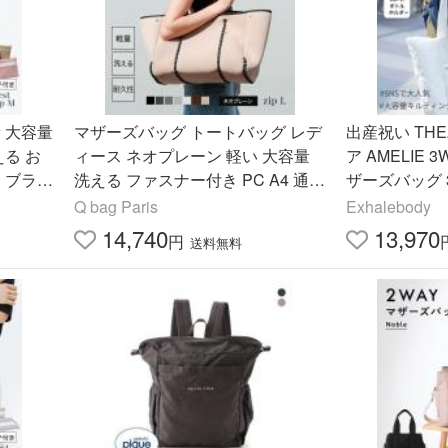
 大容量
マザーズバッグ トートバッグ レデ
出産祝い THEATHE
える お
ィース ネオプレーン 軽い 大容量
ア AMELIE
 ブラン
洗える ファスナー付き PC A4 通勤
ザーズバッグ 
ip
通学 プレゼント 肩掛け キューバッ
Q bag Paris
Exhalebody
グ Q bag Paris zip L
14,740
13,970
円
送料無料