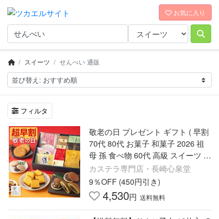
お気に入り
スイーツ
せんべい 通販
フィルタ
敬老の日 プレゼント ギフト ( 早割
70代 80代 お菓子 和菓子 2026 祖
母 孫 食べ物 60代 高級 スイーツ カ
ステラ 詰め合わせ セット せんべ
カステラ専門店・長崎心泉堂
い 高級 ) 五華 KRG0
9％OFF (450円引き)
4,530
円
送料無料