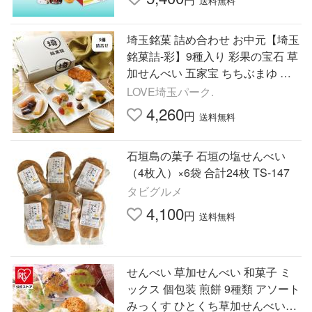
送料無料
埼玉銘菓 詰め合わせ お中元【埼玉
銘菓詰-彩】9種入り 彩果の宝石 草
加せんべい 五家宝 ちちぶまゆ 川
越いもようかん 埼玉土産 内祝い
LOVE埼玉パーク.
4,260
円
送料無料
石垣島の菓子 石垣の塩せんべい
（4枚入）×6袋 合計24枚 TS-147
タビグルメ
4,100
円
送料無料
せんべい 草加せんべい 和菓子 ミ
ックス 個包装 煎餅 9種類 アソート
みっくす ひとくち草加せんべい