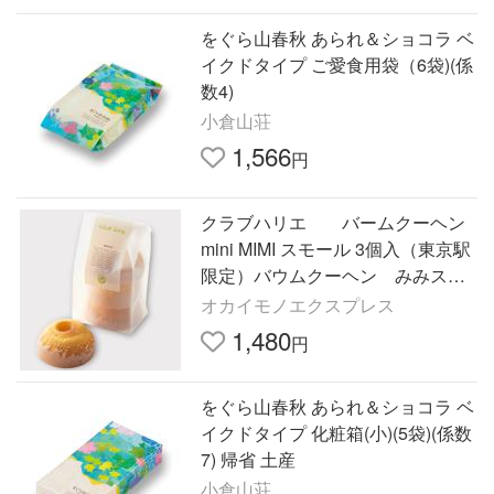
をぐら山春秋 あられ＆ショコラ ベ
イクドタイプ ご愛食用袋（6袋)(係
数4)
小倉山荘
1,566
円
クラブハリエ バームクーヘン
mini MIMI スモール 3個入（東京駅
限定）バウムクーヘン みみスモ
ール 3個入り
オカイモノエクスプレス
1,480
円
をぐら山春秋 あられ＆ショコラ ベ
イクドタイプ 化粧箱(小)(5袋)(係数
7) 帰省 土産
小倉山荘