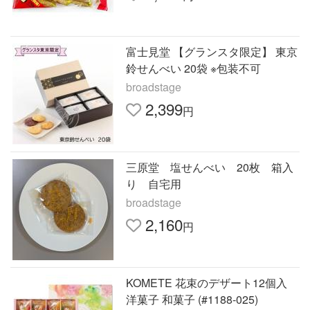
富士見堂 【グランスタ限定】 東京
鈴せんべい 20袋 ※包装不可
broadstage
2,399
円
三原堂 塩せんべい 20枚 箱入
り 自宅用
broadstage
2,160
円
KOMETE 花束のデザート12個入
洋菓子 和菓子 (#1188-025)