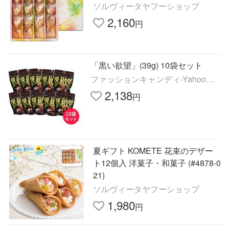
ソルヴィータヤフーショップ
2,160
円
「黒い欲望」(39g) 10袋セット
ファッションキャンディ-Yahoo
店
2,138
円
夏ギフト KOMETE 花束のデザー
ト12個入 洋菓子・和菓子 (#4878-0
21)
ソルヴィータヤフーショップ
1,980
円