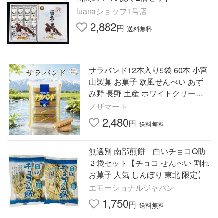
luanaショップ1号店
2,882
円
送料無料
サラバンド12本入り5袋 60本 小宮
山製菓 お菓子 欧風せんべい あず
み野 長野 土産 ホワイトクリーム
サンド 信州 おやつ
ノザマート
2,480
円
送料無料
無選別 南部煎餅 白いチョコQ助
２袋セット【チョコ せんべい 割れ
お菓子 人気 しんぼり 東北 限定】
エモーショナルジャパン
1,750
円
送料無料