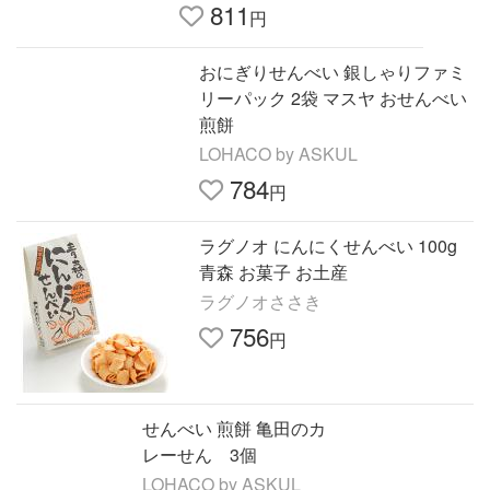
811
円
おにぎりせんべい 銀しゃりファミ
リーパック 2袋 マスヤ おせんべい
煎餅
LOHACO by ASKUL
784
円
ラグノオ にんにくせんべい 100g
青森 お菓子 お土産
ラグノオささき
756
円
せんべい 煎餅 亀田のカ
レーせん 3個
LOHACO by ASKUL