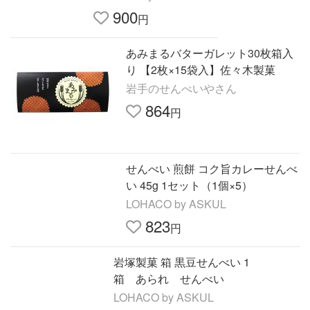
900
円
あみまるバターガレット30枚箱入
り 【2枚×15袋入】佐々木製菓
岩手のせんべいやさん
864
円
せんべい 煎餅 コク旨カレーせんべ
い 45g 1セット（1個×5）
LOHACO by ASKUL
823
円
岩塚製菓 箱 黒豆せんべい 1
箱 あられ せんべい
LOHACO by ASKUL