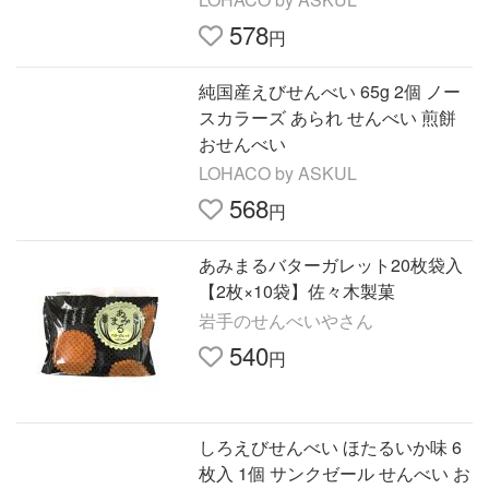
578
円
純国産えびせんべい 65g 2個 ノー
スカラーズ あられ せんべい 煎餅
おせんべい
LOHACO by ASKUL
568
円
あみまるバターガレット20枚袋入
【2枚×10袋】佐々木製菓
岩手のせんべいやさん
540
円
しろえびせんべい ほたるいか味 6
枚入 1個 サンクゼール せんべい お