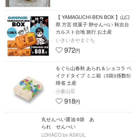
【 YAMAGUCHI-BEN BOX 】山口
県 方言 焼菓子 卵せんべい 秋吉台
カルスト台地 旅行 お土産
いきいきやまぐち
972
円
をぐら山春秋 あられ＆ショコラ ベ
イクドタイプ ミニ箱（3袋)(係数5)
帰省 土産
小倉山荘
918
円
丸せんべい醤油 6袋 あ
られ せんべい
LOHACO by ASKUL