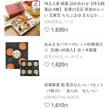
埼玉土産 銘菓 詰め合わせ【埼玉銘
菓詰-5種】 彩果の宝石 草加せんべ
い 五家宝 ちちぶまゆ 玉もなか 帰
省土産 ギフト 手土産 お中元
LOVE埼玉パーク.
1,630
円
あみまるバターガレット60枚箱入
り 【2枚×30袋入】佐々木製菓
岩手のせんべいやさん
1,620
円
岩塚製菓 箱 黒豆せんべい 1セット
（1箱×2） あられ せんべい
LOHACO by ASKUL
1,610
円