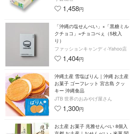
1,458
円
「沖縄の塩せんべい」×「黒糖ミル
クチョコ」=チョコべぇ（5枚入
り）
ファッションキャンディ-Yahoo店
1,404
円
沖縄土産 雪塩ぱりん｜沖縄 お土産
お菓子 ゴーフレット 宮古島 クッ
キー 沖縄食品
JTB 世界のおみやげ屋さん
1,300
円
お土産 お菓子 兆雅せんべい 8個入
京都 お土産｜おせんべい・米菓 関