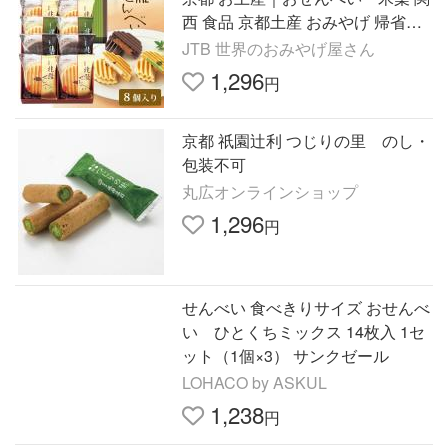
西 食品 京都土産 おみやげ 帰省土
産 お取り寄せグルメ 贈り物 ギフ
JTB 世界のおみやげ屋さん
ト
1,296
円
京都 祇園辻利 つじりの里 のし・
包装不可
丸広オンラインショップ
1,296
円
せんべい 食べきりサイズ おせんべ
い ひとくちミックス 14枚入 1セ
ット（1個×3） サンクゼール
LOHACO by ASKUL
1,238
円