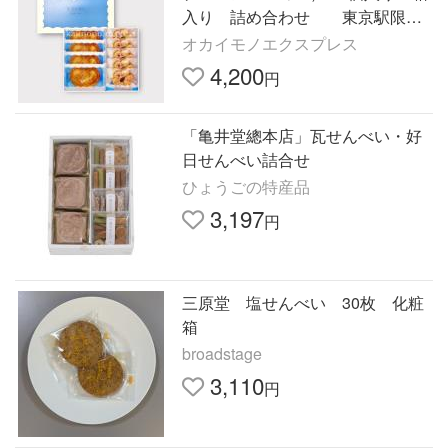
入り 詰め合わせ 東京駅限
サブリナ パルミエ（気温25度
オカイモノエクスプレス
以上クール対象商品）
4,200
円
「亀井堂總本店」瓦せんべい・好
日せんべい詰合せ
ひょうごの特産品
3,197
円
三原堂 塩せんべい 30枚 化粧
箱
broadstage
3,110
円