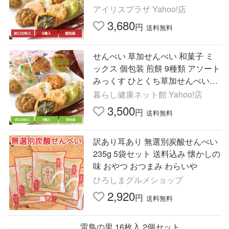
「美ッ久寿」 (代引不可) (TD)
アイリスプラザ Yahoo!店
3,680
円
送料無料
せんべい 草加せんべい 和菓子 ミ
ックス 個包装 煎餅 9種類 アソート
みっくす ひとくち草加せんべい
「美ッ久寿」 (代引不可) (TD)
暮らし健康ネット館 Yahoo!店
3,500
円
送料無料
訳あり耳あり 無選別炭酸せんべい
235g 5袋セット 送料込み 懐かしの
味 おやつ おつまみ わらいや
ひろしまグルメショップ
2,920
円
送料無料
雷鳥の里 16枚入 2個セット