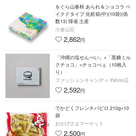
をぐら山春秋 あられ＆ショコラ ベ
イクドタイプ 化粧箱(中)(10袋)(係
数13) 帰省 土産
小倉山荘
2,862
円
「沖縄の塩せんべい」×「黒糖ミル
クチョコ」=チョコべぇ（10枚入
り）
ファッションキャンディ-Yahoo店
2,592
円
でかどくフレンチパピロ 210g×10
袋
おかげさまマーケット
2,500
円