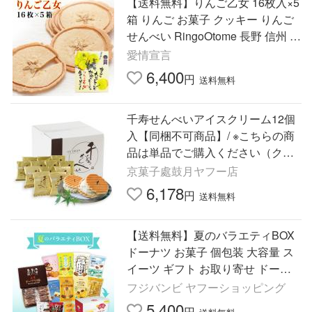
【送料無料】りんご乙女 16枚入×5
箱 りんご お菓子 クッキー りんご
せんべい RingoOtome 長野 信州 お
土産
愛情宣言
6,400
円
送料無料
千寿せんべいアイスクリーム12個
入【同梱不可商品】/ ※こちらの商
品は単品でご購入ください（クー
ル便）※配達日を必ず指定してくだ
京菓子處鼓月ヤフー店
さい ※月曜配達指定不可
6,178
円
送料無料
【送料無料】夏のバラエティBOX
ドーナツ お菓子 個包装 大容量 ス
イーツ ギフト お取り寄せ ドーナ
ツ棒 おやつ 熊本銘菓 お中元 職場
フジバンビ ヤフーショッピング
ばらまき お返し
5,400
円