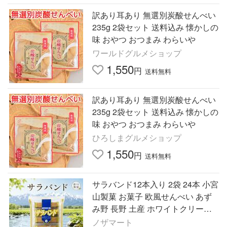
訳あり耳あり 無選別炭酸せんべい
235g 2袋セット 送料込み 懐かしの
味 おやつ おつまみ わらいや
ワールドグルメショップ
1,550
円
送料無料
訳あり耳あり 無選別炭酸せんべい
235g 2袋セット 送料込み 懐かしの
味 おやつ おつまみ わらいや
ひろしまグルメショップ
1,550
円
送料無料
サラバンド12本入り 2袋 24本 小宮
山製菓 お菓子 欧風せんべい あず
み野 長野 土産 ホワイトクリーム
サンド 信州 おやつ
ノザマート