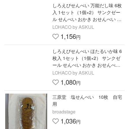
しろえびせんべい 万能だし味 6枚
入 1セット（1個×2） サンクゼー
ル せんべい おかき おせんべい 煎
餅 個包装
LOHACO by ASKUL
1,156
円
しろえびせんべい ほたるいか味 6
枚入 1セット（1個×2） サンクゼ
ール せんべい おかき おせんべい
煎餅 個包装
LOHACO by ASKUL
1,080
円
三原堂 塩せんべい 10枚 自宅
用
broadstage
1,036
円