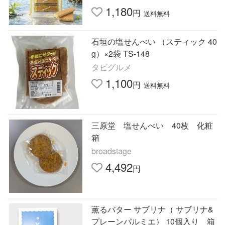
1,180
円
送料無料
石垣の塩せんべい （スティック 40
g）×2袋 TS-148
タビグルメ
1,100
円
送料無料
三原堂 塩せんべい 40枚 化粧
箱
broadstage
4,492
円
薫るバター サブリナ（ サブリナ&
プレーンパルミエ） 10個入り 箱