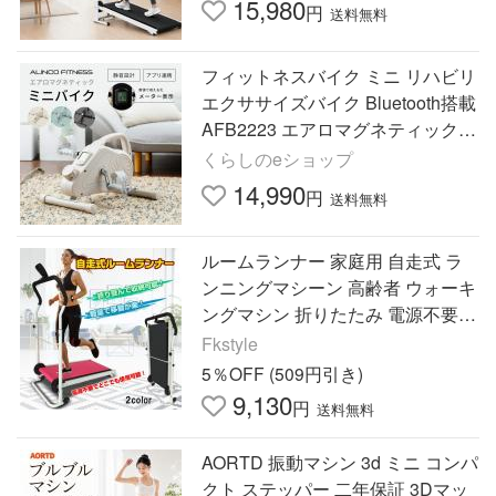
15,980
円
送料無料
フィットネスバイク ミニ リハビリ
エクササイズバイク Bluetooth搭載
AFB2223 エアロマグネティックバ
イク ミニバイク トレーニングマシ
くらしのeショップ
ン コードレス 静音
14,990
円
送料無料
ルームランナー 家庭用 自走式 ラ
ンニングマシーン 高齢者 ウォーキ
ングマシン 折りたたみ 電源不要
ジョギング トレーニング ダイエッ
Fkstyle
ト器具 筋トレ 自宅 運動
5％OFF (509円引き)
9,130
円
送料無料
AORTD 振動マシン 3d ミニ コンパ
クト ステッパー 二年保証 3Dマッ