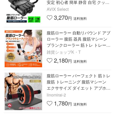
安定 初心者 簡単 静音 自宅 クッシ
ョン 自動リバウンド
AVIX Select
3,270
円
送料無料
腹筋ローラー 自動リバウンド アブ
ローラー 腹筋 器具 腹筋マシーン
プランクローラー 筋トレ トレーニ
ングマシン 初心者 静音 安定 肘サ
雑貨ショップK・T
ポート ダイエット器具
2,180
円
送料無料
腹筋ローラー パーフェクト 筋トレ
腹筋 トレーニング 腹筋マシーン
エクササイズ ダイエット アブホイ
ール 静音 アブローラー 爆買
linomirai-2
1,780
円
送料無料