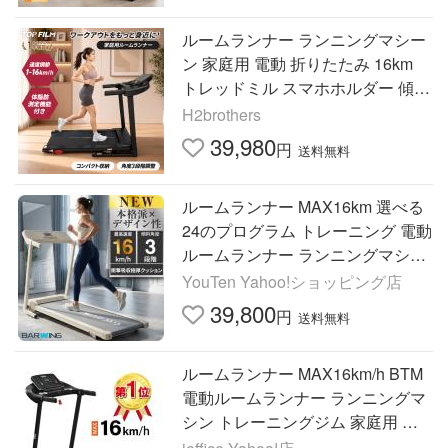
ルームランナー ランニングマシー
ン 家庭用 電動 折りたたみ 16km
トレッドミル スマホホルダー 傾斜
静音
H2brothers
39,980
円
送料無料
ルームランナー MAX16km 選べる
24のプログラム トレーニング 電動
ルームランナー ランニングマシン
ランニングマシーン
YouTen Yahoo!ショッピング店
39,800
円
送料無料
ルームランナー MAX16km/h BTM
電動ルームランナー ランニングマ
シン トレーニングジム 家庭用 静
か 折りたたみ 1年保証