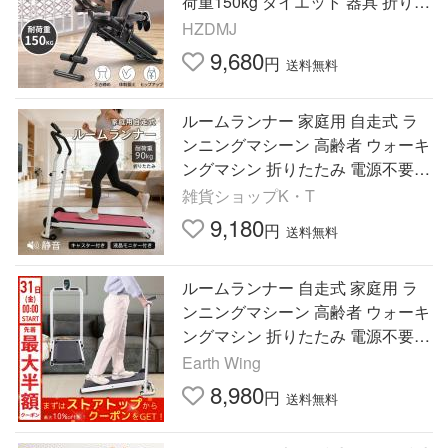
荷重150kg ダイエット 器具 折りた
たみ トレーニング 筋トレ エクサ
HZDMJ
サイズ フィットネス 運動
9,680
円
送料無料
ルームランナー 家庭用 自走式 ラ
ンニングマシーン 高齢者 ウォーキ
ングマシン 折りたたみ 電源不要
ジョギング トレーニング ダイエッ
雑貨ショップK・T
ト器具 筋トレ 自宅 運動
9,180
円
送料無料
ルームランナー 自走式 家庭用 ラ
ンニングマシーン 高齢者 ウォーキ
ングマシン 折りたたみ 電源不要
ジョギング トレーニング ダイエッ
Earth Wing
ト 筋トレ 自宅 運動
8,980
円
送料無料