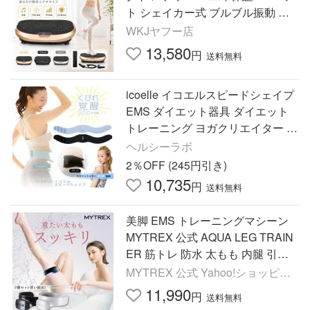
ト シェイカー式 ブルブル振動 振
動99段階 ダイエット 効果的 敬老
WKJヤフー店
の日 ギフト プレゼント
13,580
円
送料無料
icoelle イコエルスピードシェイプ
EMS ダイエット器具 ダイエット
トレーニング ヨガクリエイター ay
a EMSマシーン インナーマッスル
ヘルシーラボ
筋トレ
2％OFF (245円引き)
10,735
円
送料無料
美脚 EMS トレーニングマシーン
MYTREX 公式 AQUA LEG TRAIN
ER 筋トレ 防水 太もも 内腿 引き
締め マイトレックス ポイント利用
MYTREX 公式 Yahoo!ショッピン
爆買 男女兼用 爆買
グ店
11,990
円
送料無料