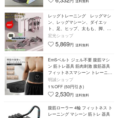
円
送料無料
レッグトレーニング レッグマシ
ン、レッグマシーン、ダイエッ
ト、足、ヒップ、太もも、脚、
尻、腹筋、ステッパー、目指せ美
宏光ショップ
レッグ、マジック（魔法）のよう
5,869
円
送料無料
にみ
EmSベルト ジェル不要 腹筋マシ
ン 筋トレ器具 筋肉刺激 腹筋器具
フィットネスマシーン トレーニン
グベルト スリミングベルト 【PL
明誠ショップ
保険加入済み製品・安心】
1％OFF (50円引き)
2,530
円
送料無料
腹筋ローラー 4輪 フィットネス ト
レーニング マシーン 筋トレ 器具