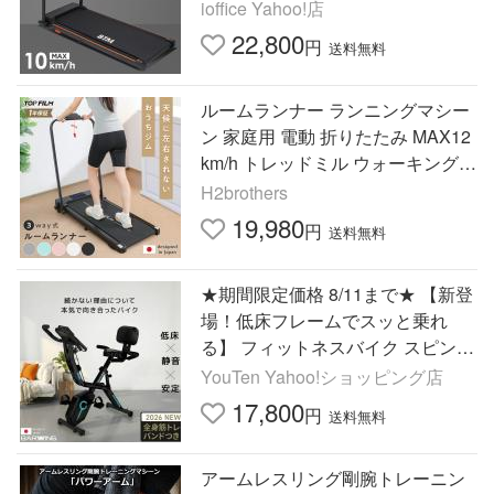
ット器具 有酸素運動 静音 薄型
ioffice Yahoo!店
22,800
円
送料無料
ルームランナー ランニングマシー
ン 家庭用 電動 折りたたみ MAX12
km/h トレッドミル ウォーキングマ
シン
H2brothers
19,980
円
送料無料
★期間限定価格 8/11まで★ 【新登
場！低床フレームでスッと乗れ
る】 フィットネスバイク スピンバ
イク ルームバイク エアロ バイク
YouTen Yahoo!ショッピング店
ビクス ダイエット器具
17,800
円
送料無料
アームレスリング剛腕トレーニン