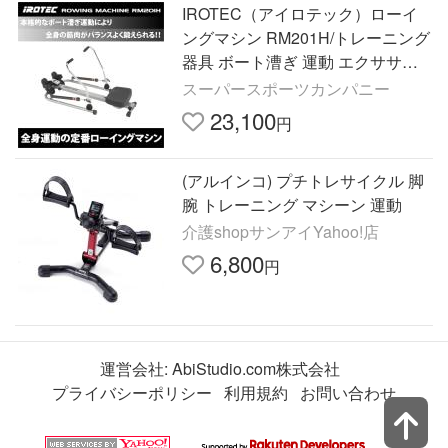
IROTEC（アイロテック）ローイ
ングマシン RM201H/トレーニング
器具 ボート漕ぎ 運動 エクササイ
ズ 有酸素運動 トレーニングマシン
スーパースポーツカンパニー
筋トレ 筋トレ器具
23,100
円
(アルインコ) プチトレサイクル 脚
腕 トレーニング マシーン 運動
介護shopサンアイYahoo!店
6,800
円
運営会社:
AbiStudio.com株式会社
プライバシーポリシー
利用規約
お問い合わせ