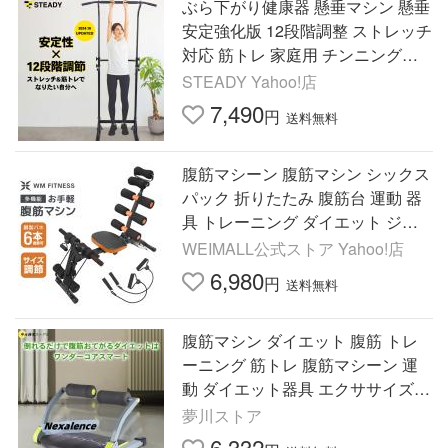
ぶら下がり健康器 懸垂マシン 懸垂
安定強化版 12段階調整 ストレッチ
対応 筋トレ 家庭用 チンニングス
タンド ディップスバー 365日保証
STEADY Yahoo!店
STEADY ST101
7,490
円
送料無料
腹筋マシーン 腹筋マシン シックス
パック 折りたたみ 腹筋台 運動 器
具 トレーニング ダイエット ジム
トレーニングベンチ 腹筋 お腹痩せ
WEIMALL公式ストア Yahoo!店
お腹 WEIMALL
6,980
円
送料無料
腹筋マシン ダイエット 腹筋 トレ
ーニング 筋トレ 腹筋マシーン 運
動 ダイエット器具 エクササイズ
腹筋トレーニング ながら運動 簡単
夢川ストア
6,332