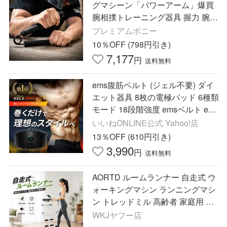
グマシーン「パワーアーム」爆買
腕相撲トレーニング器具 握力 腕力
手首のグリップ力 ひねり 筋トレ
プレミアムポニー
腕力アップ
10％OFF (798円引き)
7,177
円
送料無料
ems腹筋ベルト (ジェル不要) ダイ
エット器具 8枚の電極パッド 6種類
モード 18段階強度 emsベルト ems
腹筋ベルト 腹筋マシーン USB充電
いいねONLINE公式 Yahoo!店
式 女性 男性 RELX
13％OFF (610円引き)
3,990
円
送料無料
AORTD ルームランナー 自走式 ウ
ォーキングマシン ランニングマシ
ン トレッドミル 高齢者 家庭用 静
か 4way 二年保証 ダイエット トレ
WKJヤフー店
ーニング 有酸素運動