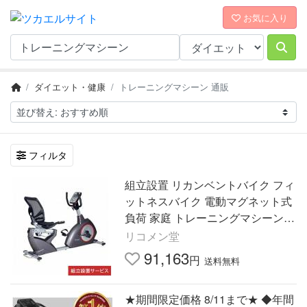
お気に入り
ダイエット・健康
トレーニングマシーン 通販
フィルタ
組立設置 リカンベントバイク フィ
ットネスバイク 電動マグネット式
負荷 家庭 トレーニングマシーン
クロストレーナー エリプティカル
リコメン堂
リハビリ 代引不可
91,163
円
送料無料
★期間限定価格 8/11まで★ ◆年間