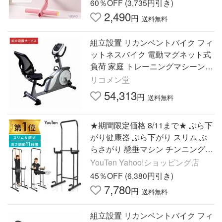
60％OFF (3,735円引き)
2,490
円
送料無料
組立設置 リカンベントバイク フィ
ットネスバイク 電動マグネット式
負荷 家庭 トレーニングマシーン
クロストレーナー エリプティカル
リコメン堂
リハビリ 代引不可
54,313
円
送料無料
★期間限定価格 8/11まで★ ぶら下
がり健康器 ぶら下がり スリム ぶ
らさがり 懸垂マシン チンニング
フィットネス 懸垂 筋トレグッズ
YouTen Yahoo!ショッピング店
懸垂バー
45％OFF (6,380円引き)
7,780
円
送料無料
組立設置 リカンベントバイク フィ