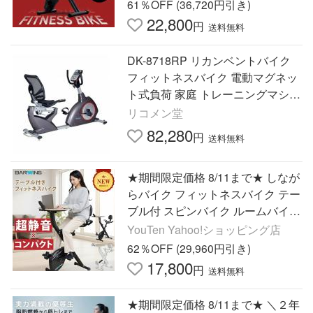
バイク エアロ バイクビクス
61％OFF (36,720円引き)
22,800
円
送料無料
DK-8718RP リカンベントバイク
フィットネスバイク 電動マグネッ
ト式負荷 家庭 トレーニングマシー
ン クロストレーナー エリプティカ
リコメン堂
ル リハビリ 代引不可
82,280
円
送料無料
★期間限定価格 8/11まで★ しなが
らバイク フィットネスバイク テー
ブル付 スピンバイク ルームバイク
エアロ バイクビクス 高齢者 筋ト
YouTen Yahoo!ショッピング店
レ
62％OFF (29,960円引き)
17,800
円
送料無料
★期間限定価格 8/11まで★ ＼２年