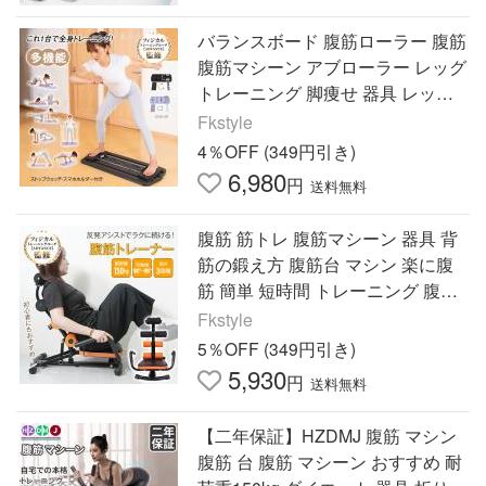
バランスボード 腹筋ローラー 腹筋
腹筋マシーン アブローラー レッグ
トレーニング 脚痩せ 器具 レッグ
マシン 筋トレ器具 ダイエットマシ
Fkstyle
ーン ダイエット器具
4％OFF (349円引き)
6,980
円
送料無料
腹筋 筋トレ 腹筋マシーン 器具 背
筋の鍛え方 腹筋台 マシン 楽に腹
筋 簡単 短時間 トレーニング 腹直
筋 腹斜筋 下腹部 くびれ 作り ダイ
Fkstyle
エット チェア クランチ
5％OFF (349円引き)
5,930
円
送料無料
【二年保証】HZDMJ 腹筋 マシン
腹筋 台 腹筋 マシーン おすすめ 耐