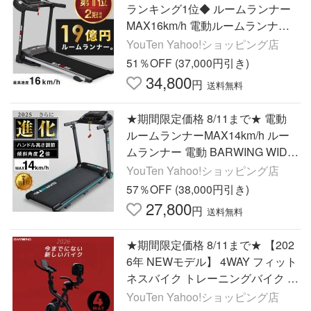
ランキング1位◆ ルームランナー
MAX16km/h 電動ルームランナー
ランニングマシン ウォーキングマ
YouTen Yahoo!ショッピング店
シン トレッドミル
51％OFF (37,000円引き)
34,800
円
送料無料
★期間限定価格 8/11まで★ 電動
ルームランナーMAX14km/h ルー
ムランナー 電動 BARWING WIDE
設計 ランニングマシン
YouTen Yahoo!ショッピング店
57％OFF (38,000円引き)
27,800
円
送料無料
★期間限定価格 8/11まで★ 【202
6年 NEWモデル】 4WAY フィット
ネスバイク トレーニングバイク 連
続使用 200分 スピンバイク ルーム
YouTen Yahoo!ショッピング店