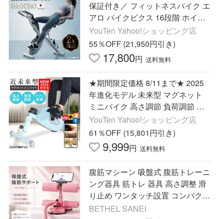
保証付き／ フィットネスバイク エ
アロ バイクビクス 16段階 ホイー
ル 折りたたみ スピンバイク
YouTen Yahoo!ショッピング店
55％OFF (21,950円引き)
17,800
円
送料無料
★期間限定価格 8/11まで★ 2025
年進化モデル 未来型 マグネット
ミニバイク 高さ調節 負荷調節 ア
プリ連携 ミニ フィットネスバイク
YouTen Yahoo!ショッピング店
61％OFF (15,801円引き)
9,999
円
送料無料
腹筋マシーン 吸盤式 腹筋トレーニ
ング器具 筋トレ 器具 高さ調整 滑
り止め ワンタッチ設置 コンパクト
省スペース 自宅トレーニング 腹筋
BETHEL SANEI
トレーナー