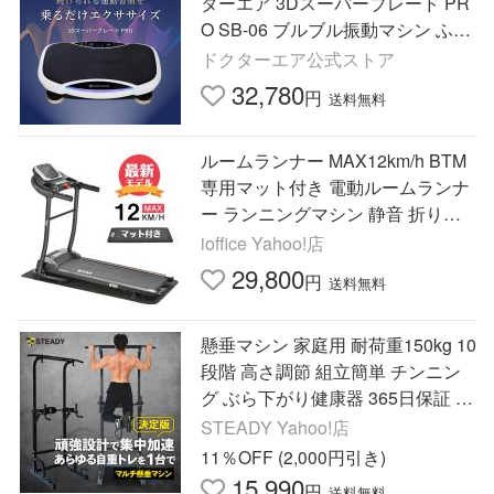
ターエア 3Dスーパーブレード PR
O SB-06 ブルブル振動マシン ふく
らはぎ 二の腕 爆買
ドクターエア公式ストア
32,780
円
送料無料
ルームランナー MAX12km/h BTM
専用マット付き 電動ルームランナ
ー ランニングマシン 静音 折りた
たみ 家庭用 1年保証
ioffice Yahoo!店
29,800
円
送料無料
懸垂マシン 家庭用 耐荷重150kg 10
段階 高さ調節 組立簡単 チンニン
グ ぶら下がり健康器 365日保証 S
TEADY ST115
STEADY Yahoo!店
11％OFF (2,000円引き)
15,990
円
送料無料