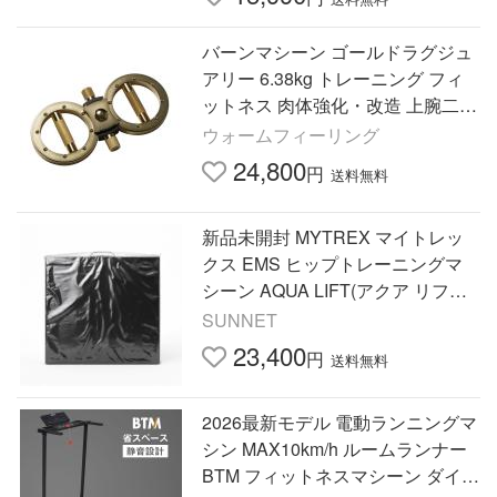
バーンマシーン ゴールドラグジュ
アリー 6.38kg トレーニング フィ
ットネス 肉体強化・改造 上腕二頭
筋 上腕三頭筋 コアストレングス
ウォームフィーリング
胸 肩 背中 バーンマシン
24,800
円
送料無料
新品未開封 MYTREX マイトレッ
クス EMS ヒップトレーニングマ
シーン AQUA LIFT(アクア リフト)
MT-AL22B
SUNNET
23,400
円
送料無料
2026最新モデル 電動ランニングマ
シン MAX10km/h ルームランナー
BTM フィットネスマシーン ダイエ