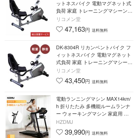
ットネスバイク 電動マグネット式
負荷 家庭 トレーニングマシーン
クロストレーナー エリプティカル
リコメン堂
リハビリ 代引不可
47,163
円
送料無料
DK-8304R リカンベントバイク フ
ィットネスバイク 電動マグネット
式負荷 家庭 トレーニングマシーン
クロストレーナー エリプティカル
リコメン堂
リハビリ 代引不可
43,450
円
送料無料
電動ランニングマシン MAX14km/
h 折りたたみ 多機能ルームランナ
ー ウォーキングマシン 家庭用 ト
レッドミル フィットネスマシーン
HZDMJ
トレーニングジム 爆買
39,990
円
送料無料