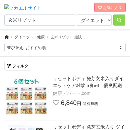
お気に入り
ダイエット・健康
玄米リゾット 通販
フィルタ
リセットボディ 発芽玄米入りダイ
エットケア雑炊 5食×6 優良配送
健康デパート.com
6,840
円
送料無料
リセットボディ 発芽玄米入り ダイ