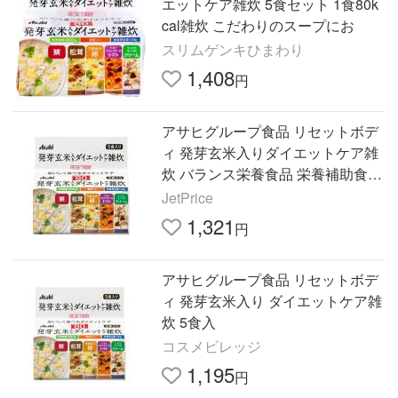
エットケア雑炊 5食セット 1食80k
cal雑炊 こだわりのスープにお
スリムゲンキひまわり
1,408
円
アサヒグループ食品 リセットボデ
ィ 発芽玄米入りダイエットケア雑
炊 バランス栄養食品 栄養補助食品
栄養ドリンク 健康食品
JetPrice
1,321
円
アサヒグループ食品 リセットボデ
ィ 発芽玄米入り ダイエットケア雑
炊 5食入
コスメビレッジ
1,195
円