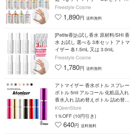
1.5mL Maison Margiela
Freestyle Cosme
1,890
円
送料無料
[Petite香]お試し香水 原材料/SHI 香
水 お試し 選べる 3本セット アトマ
イザー 各1.5mL 又は 3.0mL
Freestyle Cosme
1,780
円
送料無料
アトマイザー 香水ボトル スプレー
ボトル 5ml アルコール 化粧品入れ
香水入れ 詰め替えボトル 詰め替え
容器 パフューム メタリック ガラ
KQeenStore
ス コンパクト
1％OFF (10円引き)
640
円
送料無料