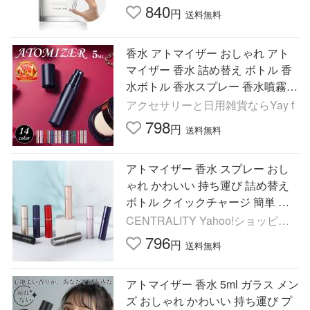
840
円
送料無料
香水 アトマイザー おしゃれ アト
マイザー 香水 詰め替え ボトル 香
水ボトル 香水スプレー 香水噴霧器
携帯 かわいい ミニボトル コンパ
アクセサリーと日用雑貨ならYay f
クト コロン 5ml
798
円
送料無料
アトマイザー 香水 スプレー おし
ゃれ かわいい 持ち運び 詰め替え
ボトル クイックチャージ 簡単 携
帯 旅行 ミニボトル 5ml ワンプッシ
CENTRALITY Yahoo!ショッピン
ュ
グ店
796
円
送料無料
アトマイザー 香水 5ml ガラス メン
ズ おしゃれ かわいい 持ち運び プ