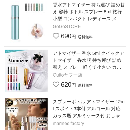
香水アトマイザー 持ち運び 詰め替
え 容器 ボトル スプレー 5ml 旅行
小型 コンパクト レディース メン
ズ
GoGoSTORE
690
円
送料無料
アトマイザー 香水 5ml クイックア
トマイザー 香水瓶 持ち運び 詰め
替え スプレー 軽くて小さい カプ
セル ミニボトル アロマ フレグラ
Guttoヤフー店
ンス コロン 携帯
620
円
送料無料
スプレーボトル アトマイザー 12m
l スポイト3本付 アルコール 対応
ガラス瓶 アルミケース付 おしゃれ
スリム 小型 携帯 香水 遮光 スプレ
marines factory
ー容器 消毒水 化粧水