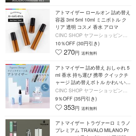
アトマイザー ロールオン 詰め替え
容器 3ml 5ml 10ml ミニボトル ク
リア 透明 コスメ 香水 アロマ
CINC SHOP ヤフーショッピング
店
10％OFF (30円引き)
270
円
送料無料
アトマイザー 詰め替え おしゃれ 5
ml 香水 持ち運び 携帯 クイックチ
ャージ 詰め替えボトル かわいい
マット 高級感 旅行
CINC SHOP ヤフーショッピング
店
9％OFF (35円引き)
353
円
送料無料
アトマイザー トラヴァーロ ミラノ
プレミアム TRAVALO MILANO Pr