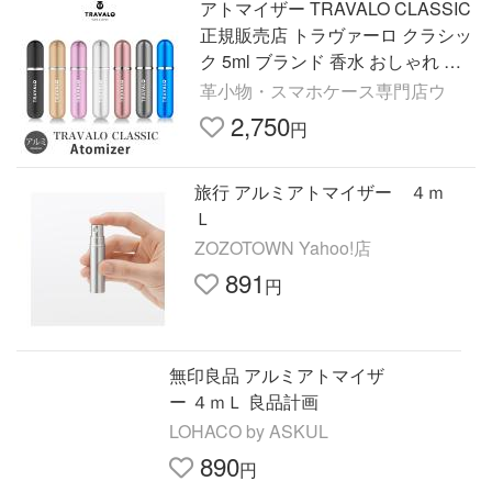
アトマイザー TRAVALO CLASSIC
正規販売店 トラヴァーロ クラシッ
ク 5ml ブランド 香水 おしゃれ プ
レゼント 底部充填 クイック メン
革小物・スマホケース専門店ウ
ズ レディース 爆買
2,750
円
旅行 アルミアトマイザー ４ｍ
Ｌ
ZOZOTOWN Yahoo!店
891
円
無印良品 アルミアトマイザ
ー ４ｍＬ 良品計画
LOHACO by ASKUL
890
円