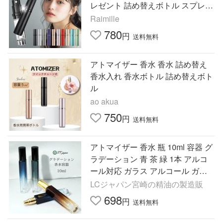
レゼント 詰め替えボトル スプレー
簡単 旅行
Raimille
780
円
送料無料
アトマイザー 香水 香水 詰め替え
香水入れ 香水ボトル 詰め替えボト
ル
ao akua
750
円
送料無料
アトマイザー 香水 瓶 10ml 容器 グ
ラデーション 青 茶 緑 1本 アルコ
ール対応 ガラス アルコール ガラ
ス製 爆買
LCジャパン宮崎の精油の製造販
698
円
送料無料