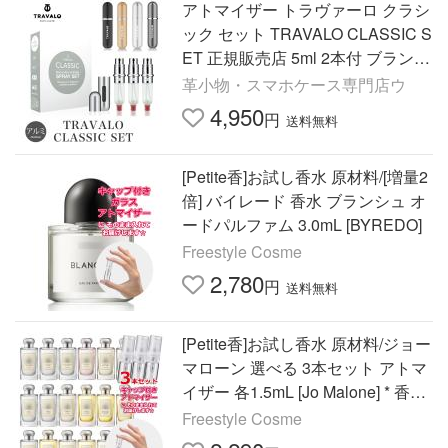
アトマイザー トラヴァーロ クラシ
ック セット TRAVALO CLASSIC S
ET 正規販売店 5ml 2本付 ブランド
香水 持ち運び 底部充填 クイック
革小物・スマホケース専門店ウ
メンズ レディース 爆買
4,950
円
送料無料
[Petite香]お試し香水 原材料/[増量2
倍] バイレード 香水 ブランシュ オ
ードパルファム 3.0mL [BYREDO]
Freestyle Cosme
2,780
円
送料無料
[Petite香]お試し香水 原材料/ジョー
マローン 選べる 3本セット アトマ
イザー 各1.5mL [Jo Malone] * 香水
お試し レディース メンズ ユニセ
Freestyle Cosme
ックス