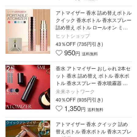
アトマイザー 香水 詰め替えボトル
クイック 香水ボトル 香水スプレー
詰め替え ボトル ロールオン ミニ
軽量 持ち運び クイックアトマイ
ヒットショップ
43％OFF (735円引き)
950
円
送料無料
香水 アトマイザー おしゃれ 2本セ
ット 香水 詰め替え ボトル 香水ボ
トル 香水スプレー 香水噴霧器 携
帯 かわいい ミニボトル コンパク
未来ネットワーク
ト コロン 5ml
40％OFF (935円引き)
1,350
円
送料無料
アトマイザー 香水 クイック 詰め
替えボトル 香水ボトル 香水スプレ