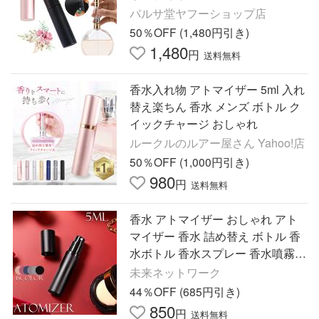
パフューム コロン 高級感 マット
バルサ堂ヤフーショップ店
霧噴射 簡単 5ml
50％OFF (1,480円引き)
1,480
円
送料無料
香水入れ物 アトマイザー 5ml 入れ
替え楽ちん 香水 メンズ ボトル ク
イックチャージ おしゃれ
ルークルのルアー屋さん Yahoo!店
50％OFF (1,000円引き)
980
円
送料無料
香水 アトマイザー おしゃれ アト
マイザー 香水 詰め替え ボトル 香
水ボトル 香水スプレー 香水噴霧器
携帯 かわいい ミニボトル コンパ
未来ネットワーク
クト コロン 5ml
44％OFF (685円引き)
850
円
送料無料