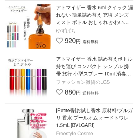
アトマイザー 香水 5ml クイック 漏
れない 簡単詰め替え 充填 メンズ
ミスト ボトル おしゃれ かわいい
アルコール 液漏れしない
ゆずぱち
920
円
送料無料
アトマイザー 香水 詰め替えボトル
持ち運び コンパクト シンプル 携
帯 旅行 小型スプレー 10ml 消毒液
化粧水持ち運び
ファッション雑貨のLGS
880
円
送料無料
[Petite香]お試し香水 原材料/ブルガ
リ 香水 プールオム オードトワレ
1.5mL [BVLGARI]
Freestyle Cosme