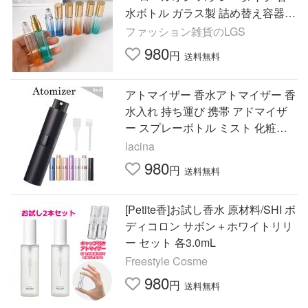
水ボトル ガラス製 詰め替え容器 4
ml 持ち運び クリア 旅行用 フレグ
ファッション雑貨のLGS
ランス ミニボトル
980
円
送料無料
アトマイザー 香水アトマイザー 香
水入れ 持ち運び 携帯 アドマイザ
ー スプレーボトル ミスト 化粧水 8
ml 詰替え用 付属品付き かわいい
lacina
おしゃれ
980
円
送料無料
[Petite香]お試し香水 原材料/SHI ボ
ディコロン サボン＋ホワイトリリ
ー セット 各3.0mL
Freestyle Cosme
980
円
送料無料