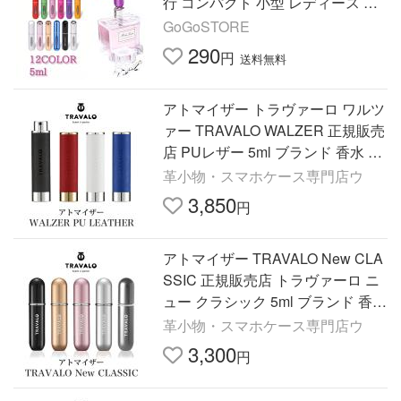
行 コンパクト 小型 レディース メ
ンズ
GoGoSTORE
290
円
送料無料
アトマイザー トラヴァーロ ワルツ
ァー TRAVALO WALZER 正規販売
店 PUレザー 5ml ブランド 香水 持
ち運び おしゃれ 高級 底部充填 ク
革小物・スマホケース専門店ウ
イック メンズ レディース
3,850
円
アトマイザー TRAVALO New CLA
SSIC 正規販売店 トラヴァーロ ニ
ュー クラシック 5ml ブランド 香水
おしゃれ プレゼント 底部充填 ク
革小物・スマホケース専門店ウ
イック メンズ レディース
3,300
円