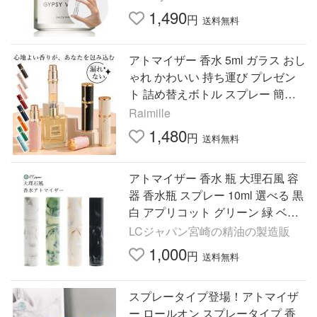
1,490
円
送料無料
アトマイザー 香水 5ml ガラス おし
ゃれ かわいい 持ち運び プレゼン
ト 詰め替えボトル スプレー 簡単
旅行
Raimille
1,480
円
送料無料
アトマイザー 香水 瓶 大理石風 容
器 香水瓶 スプレー 10ml 選べる 黒
白 アプリコット グリーン 緑 ベー
ジュ ガラス 遮光 爆買
LCジャパン宮崎の精油の製造販
1,000
円
送料無料
スプレータイプ登場！アトマイザ
ー ロールオン スプレータイプ 香