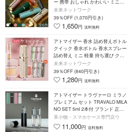
ー 携帯 おしゃれ かわいい ミニボ
トル コンパクト 旅行 高級感 霧噴
未来ネットワーク
射 簡単 5ml デート
39％OFF (1,070円引き)
1,650
円
送料無料
アトマイザー 香水 詰め替えボトル
クイック 香水ボトル 香水スプレー
詰め替え ミニ 軽量 持ち運び クイ
ックアトマイザー 漏れない シンプ
未来ネットワーク
ル 携帯
39％OFF (840円引き)
1,280
円
送料無料
アトマイザー トラヴァーロ ミラノ
プレミアム セット TRAVALO MILA
NO SET 5ml 2本付 ブランド 正規
販売店 クイック 香水 おしゃれ ギ
革小物・スマホケース専門店ウ
フト メンズ レディース
11,000
円
送料無料