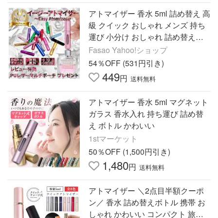
アトマイザー 香水 5ml 詰め替え 高
級 クイック おしゃれ メンズ 持ち
運び 小分け おしゃれ 詰め替え容
器 ノズル ミニボトル 携帯 レディ
Fasao Yahoo!ショップ
ース
54％OFF (531円引き)
449
円
送料無料
アトマイザー 香水 5ml マグネット
ガラス 香水入れ 持ち運び 詰め替
え ボトル かわいい
1stマーケット
50％OFF (1,500円引き)
1,480
円
送料無料
アトマイザー ＼2点目半額クーポ
ン／ 香水 詰め替えボトル 携帯 お
しゃれ かわいい コンパクト 旅行