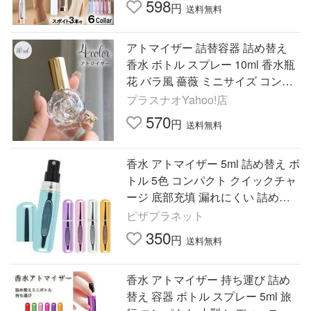
598
円
送料無料
アトマイザー 詰替容器 詰め替え
香水 ボトル スプレー 10ml 香水瓶
花 バラ風 薔薇 ミニサイズ コンパ
クト 女子 女性 おしゃれ かわいい
プラスナオYahoo!店
570
円
送料無料
香水 アトマイザー 5ml 詰め替え ボ
トル 5色 コンパクト クイックチャ
ージ 底部充填 漏れにくい 詰め替
え 補充 持ち運び 携帯 かわいい お
ピザプラネット
しゃれ プレゼント
350
円
送料無料
香水 アトマイザー 持ち運び 詰め
替え 容器 ボトル スプレー 5ml 旅