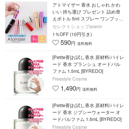
アトマイザー 香水 おしゃれ かわ
いい 持ち運び プレゼント 詰め替
えボトル 5ml スプレー ワンプッシ
ュ パフューム コロン 簡単 旅行 ミ
セレクトショップavenir
ニボトル GBY-01 爆買
1％OFF (10円引き)
590
円
送料無料
[Petite香]お試し香水 原材料/バイレ
ード 香水 ブランシュ オードパル
ファム 1.5mL [BYREDO]
Freestyle Cosme
1,490
円
送料無料
[Petite香]お試し香水 原材料/バイレ
ード 香水 ジプシーウォーター オ
ードパルファム 1.5mL [BYREDO]
Freestyle Cosme