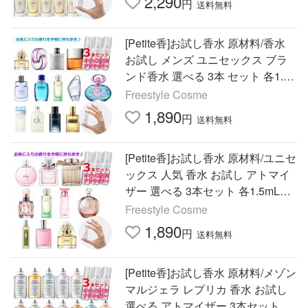
2,290
円
送料無料
[Petite香]お試し香水 原材料/香水
お試し メンズ ユニセックス ブラ
ンド香水 選べる 3本 セット 各1.5
mL
Freestyle Cosme
1,890
円
送料無料
[Petite香]お試し香水 原材料/ユニセ
ックス 人気 香水 お試し アトマイ
ザー 選べる 3本セット 各1.5mL
（一部3.0mL）
Freestyle Cosme
1,890
円
送料無料
[Petite香]お試し香水 原材料/メゾン
マルジェラ レプリカ 香水 お試し
選べる アトマイザー 3本セット 各