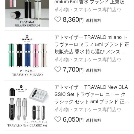
emium 5ml 香水 ブランド 正規販売
店 おしゃれ ギフト メンズ レディ
革小物・スマホケース専門店ウ
ース 爆買
8,360
円
送料無料
アトマイザー TRAVALO milano ト
ラヴァーロ ミラノ 5ml ブランド 正
規販売店 香水 持ち運び メンズ レ
ディース ブランド おしゃれ 高級
革小物・スマホケース専門店ウ
プレゼント 爆買
7,700
円
送料無料
アトマイザー TRAVALO New CLA
SSIC Set トラヴァーロ ニュー ク
ラシック セット 5ml ブランド 正規
販売店 香水 おしゃれ プレゼント
革小物・スマホケース専門店ウ
底部充填 クイック 爆買
6,050
円
送料無料