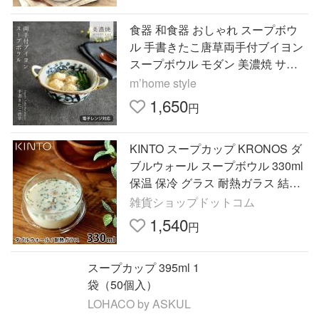
食器 和食器 おしゃれ スープボウ
ル 手書きたこ唐草両手付ブイヨン
スープボウル モダン 美濃焼 サラ
ダボウル
m’home style
1,650
円
KINTO スープカップ KRONOS ダ
ブルウォール スープボウル 330ml
保温 保冷 グラス 耐熱ガラス 結露
防止 デザート ボウル おしゃれ キ
雑貨ショップドットコム
ントー クロノス 23110
1,540
円
スープカップ 395ml 1
袋（50個入）
LOHACO by ASKUL