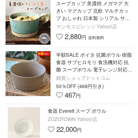
スープカップ 美濃焼 メガマグ 大
きい マグカップ 北欧 マルチカッ
プ おしゃれ 日本製 シリアル サラ
ダボール 丸い ボウル コップ カフ
マンモスビレッジ Yahoo!店
ェ風 ターコイズ かわいい
2,880
円
送料無料
半額SALE ポイタ 抗菌ボウル 樹脂
食器 サブヒロモリ 食洗機対応 抗
菌 スープボウル 電子レンジ対応
お茶碗 大きめ お椀 おすすめ おし
雑貨ショップドットコム
ゃれ 日本製
50％OFF (468円引き)
467
円
食器 Everett スープ ボウル
ZOZOTOWN Yahoo!店
22,000
円