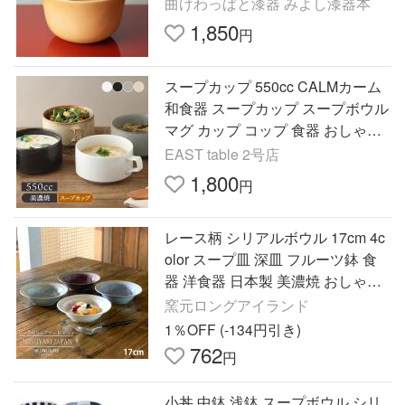
サラダボウル デザートボウル
曲げわっぱと漆器 みよし漆器本
1,850
円
スープカップ 550cc CALMカーム
和食器 スープカップ スープボウル
マグ カップ コップ 食器 おしゃれ
和モダン シンプル スタイリッシュ
EAST table 2号店
シック カフェ風 爆買
1,800
円
レース柄 シリアルボウル 17cm 4c
olor スープ皿 深皿 フルーツ鉢 食
器 洋食器 日本製 美濃焼 おしゃれ
お皿 皿 食器 オシャレ 陶器
窯元ロングアイランド
1％OFF (-134円引き)
762
円
小丼 中鉢 浅鉢 スープボウル シリ