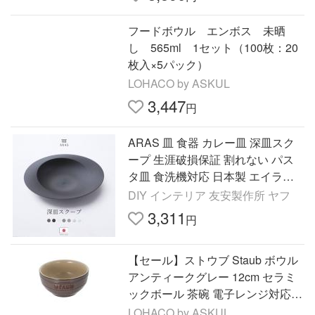
フードボウル エンボス 未晒
し 565ml 1セット（100枚：20
枚入×5パック）
LOHACO by ASKUL
3,447
円
ARAS 皿 食器 カレー皿 深皿スク
ープ 生涯破損保証 割れない パス
タ皿 食洗機対応 日本製 エイラス
H-N-0
DIY インテリア 友安製作所 ヤフ
3,311
円
【セール】ストウブ Staub ボウル
アンティークグレー 12cm セラミ
ックボール 茶碗 電子レンジ対応 1
個 【日本正規販売品】
LOHACO by ASKUL