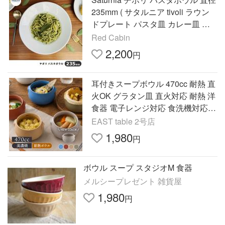
235mm ( サタルニア tivoli ラウン
ドプレート パスタ皿 カレー皿 ス
ープ皿 スープボウル ボウル お皿
Red Cabin
プレート おしゃれ )
2,200
円
耳付きスープボウル 470cc 耐熱 直
火OK グラタン皿 直火対応 耐熱 洋
食器 電子レンジ対応 食洗機対応
オーブン対応 シチューボウル ドリ
EAST table 2号店
ア皿 おしゃれ
1,980
円
ボウル スープ スタジオM 食器
メルシープレゼント 雑貨屋
1,980
円