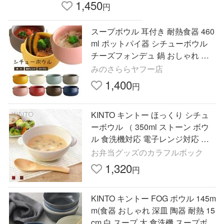
1,450
円
スープボウル 耳付き 耐熱食器 460
ml ポットパイ器 シチューボウル
チーズフォンデュ 鍋 おしゃれ シ
チュー皿 グラタン皿 耐熱皿 オー
みのさららヤフー店
ブン 陶器 日本製
1,400
円
KINTO キントー ほっくり シチュ
ーボウル （ 350ml ストーン ボウ
ル 食洗機対応 電子レンジ対応 ス
プーン付き スープボウル カップ
お弁当グッズのカラフルボック
）
1,320
円
KINTO キントー FOG ボウル 145m
m(食器 おしゃれ 深皿 陶器 耐熱 15
cm 白 スープ 大 食洗機 スープボウ