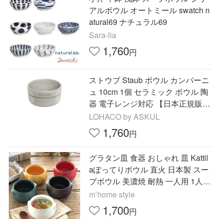
アルボウル オートミール swatch n
atural69 ナチュラル69
Sara-lia
1,760
円
ストウブ Staub ボウル カンパーニ
ュ 10cm 1個 セラミック ボウル 陶
器 電子レンジ対応 【日本正規販売
品】 40508-031
LOHACO by ASKUL
1,760
円
グラタン皿 食器 おしゃれ 皿 Kattil
aぽってりボウル 直火 日本製 スー
プボウル 美濃焼 耐熱 一人用 1人
オニオンスープ ポットパイ 電子レ
m’home style
ンジ対応 食洗機対応
1,700
円