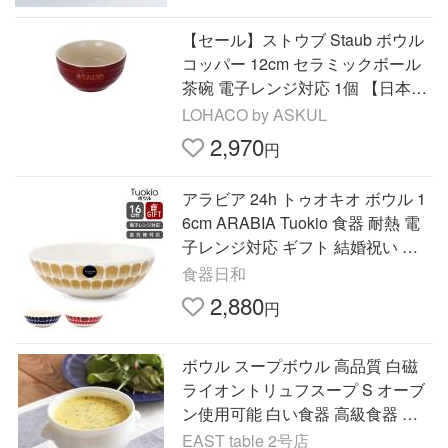
【セール】ストウブ Staub ボウル
コッパー 12cm セラミックボール
茶碗 電子レンジ対応 1個 【日本正
規販売品】
LOHACO by ASKUL
2,970
円
アラビア 24h トゥオキオ ボウル 1
6cm ARABIA Tuokio 食器 耐熱 電
子レンジ対応 ギフト 結婚祝い プ
レゼント 贈り物
食器日和
2,880
円
ボウル スープボウル 高品質 白磁
ライオントリュフスープ S オーブ
ン使用可能 白い食器 高級食器 業
務用 ホテル食器 ホワイト 爆買
EAST table 2号店