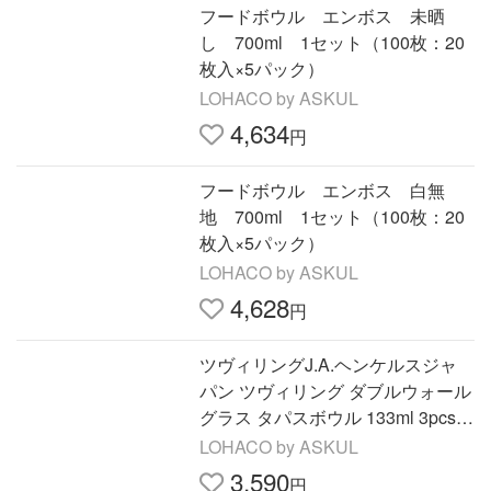
フードボウル エンボス 未晒
し 700ml 1セット（100枚：20
枚入×5パック）
LOHACO by ASKUL
4,634
円
フードボウル エンボス 白無
地 700ml 1セット（100枚：20
枚入×5パック）
LOHACO by ASKUL
4,628
円
ツヴィリングJ.A.ヘンケルスジャ
パン ツヴィリング ダブルウォール
グラス タパスボウル 133ml 3pcsセ
ット 1セット
LOHACO by ASKUL
3,590
円