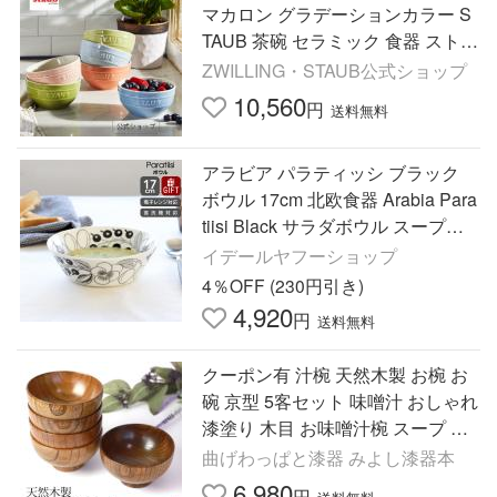
マカロン グラデーションカラー S
TAUB 茶碗 セラミック 食器 ストー
ブ スープボウル
ZWILLING・STAUB公式ショップ
10,560
円
送料無料
アラビア パラティッシ ブラック
ボウル 17cm 北欧食器 Arabia Para
tiisi Black サラダボウル スープボ
ウル ギフト 結婚祝い プレゼント
イデールヤフーショップ
爆買
4％OFF (230円引き)
4,920
円
送料無料
クーポン有 汁椀 天然木製 お椀 お
碗 京型 5客セット 味噌汁 おしゃれ
漆塗り 木目 お味噌汁椀 スープ ス
ープボウル 軽い おわん シンプル 5
曲げわっぱと漆器 みよし漆器本
点 5個
6,980
円