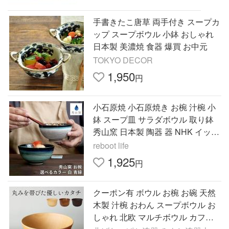
手書きたこ唐草 両手付き スープカ
ップ スープボウル 小鉢 おしゃれ
日本製 美濃焼 食器 爆買 お中元
TOKYO DECOR
1,950
円
小石原焼 小石原焼き お椀 汁椀 小
鉢 スープ皿 サラダボウル 取り鉢
秀山窯 日本製 陶器 器 NHK イッピ
ンで紹介されました 爆買
reboot life
1,925
円
クーポン有 ボウル お椀 お碗 天然
木製 汁椀 おわん スープボウル お
しゃれ 北欧 マルチボウル カフェ