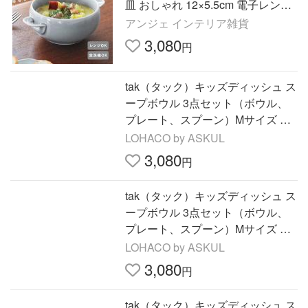
皿 おしゃれ 12×5.5cm 電子レンジ
可能 食洗機可能
アンジェ インテリア雑貨
3,080
円
tak（タック）キッズディッシュ ス
ープボウル 3点セット（ボウル、
プレート、スプーン）Mサイズ オ
レンジ 電子レンジ対応 1セット 竹
LOHACO by ASKUL
中
3,080
円
tak（タック）キッズディッシュ ス
ープボウル 3点セット（ボウル、
プレート、スプーン）Mサイズ イ
エロー 電子レンジ対応 1セット 竹
LOHACO by ASKUL
中
3,080
円
tak（タック）キッズディッシュ ス