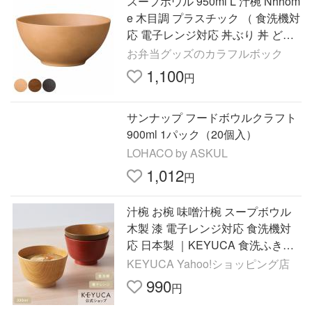
スープボウル 950ml L 汁椀 Nhhom
e 木目調 プラスチック （ 食洗機対
応 電子レンジ対応 丼ぶり 丼 どん
ぶり 椀 ）
お弁当グッズのカラフルボック
1,100
円
サンナップ フードボウルクラフト
900ml 1パック（20個入）
LOHACO by ASKUL
1,012
円
汁椀 お椀 味噌汁椀 スープボウル
木製 漆 電子レンジ対応 食洗機対
応 日本製 ｜KEYUCA 食洗ふきう
るし汁椀 ケユカ
KEYUCA Yahoo!ショッピング店
990
円