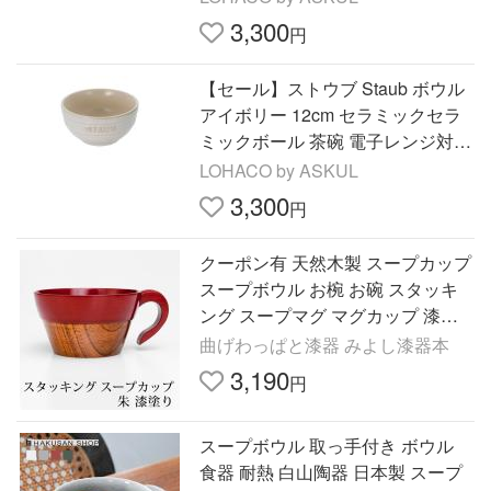
3,300
円
【セール】ストウブ Staub ボウル
アイボリー 12cm セラミックセラ
ミックボール 茶碗 電子レンジ対応
1個 【日本正規販売品】
LOHACO by ASKUL
3,300
円
クーポン有 天然木製 スープカップ
スープボウル お椀 お碗 スタッキ
ング スープマグ マグカップ 漆塗
り 味噌汁 おしゃれ 取っ手付き 汁
曲げわっぱと漆器 みよし漆器本
椀 おわん 木製 食器
3,190
円
スープボウル 取っ手付き ボウル
食器 耐熱 白山陶器 日本製 スープ