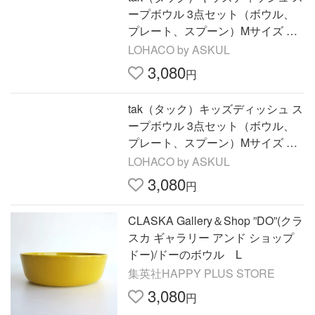
ープボウル 3点セット（ボウル、
プレート、スプーン）Mサイズ グ
レー 電子レンジ対応 1セット 竹中
LOHACO by ASKUL
3,080
円
tak（タック）キッズディッシュ ス
ープボウル 3点セット（ボウル、
プレート、スプーン）Mサイズ ネ
イビー 電子レンジ対応 1セット 竹
LOHACO by ASKUL
中
3,080
円
CLASKA Gallery＆Shop ”DO”(クラ
スカ ギャラリー アンド ショップ
ドー)/ドーのボウル L
集英社HAPPY PLUS STORE
3,080
円