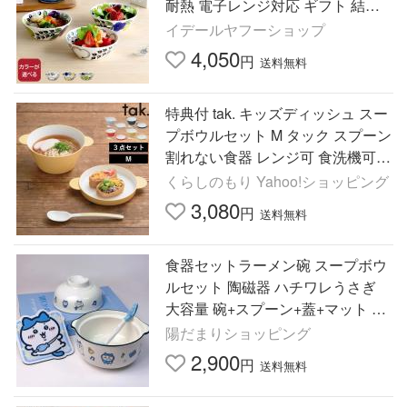
耐熱 電子レンジ対応 ギフト 結婚
祝い 贈り物 ブラパラ パラティッ
イデールヤフーショップ
シイエロー 爆買
4,050
円
送料無料
特典付 tak. キッズディッシュ スー
プボウルセット M タック スプーン
割れない食器 レンジ可 食洗機可
子供食器 グレー ネイビー オレン
くらしのもり Yahoo!ショッピング
ジ イエロー JTN-0191
3,080
円
送料無料
食器セットラーメン碗 スープボウ
ルセット 陶磁器 ハチワレうさぎ
大容量 碗+スプーン+蓋+マット 食
器ギフト
陽だまりショッピング
2,900
円
送料無料