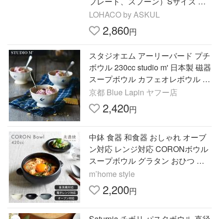
プレート、スプーン）Sサイズ オ
レンジ 電子レンジ対応 1セット 竹
LOHACO by ASKUL
中
2,860
円
スタジオエム アーリーバード プチ
ボウル 230cc studio m' 日本製 磁器
スープボウル カフェオレボウル 結
婚祝い 内祝い ギフト 人気 おしゃ
京都 Blue Lapin ヤフー店
れ
2,420
円
中鉢 食器 和食器 おしゃれ オーブ
ン対応 レンジ対応 CORONボウル
スープボウル グラタン おひつ モ
ダン 土物 シリアルボウル 耐熱 美
m’home style
濃焼 保存容器 食洗機対応
2,200
円
Saturnia チボリ パスタボウル 直径