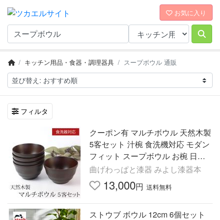
お気に入り
キッチン用品・食器・調理器具
スープボウル 通販
フィルタ
クーポン有 マルチボウル 天然木製
5客セット 汁椀 食洗機対応 モダン
フィット スープボウル お椀 日本
国内加工品 ナノガラスコート おし
曲げわっぱと漆器 みよし漆器本
ゃれ 軽い お碗 おわん
13,000
円
送料無料
ストウブ ボウル 12cm 6個セット