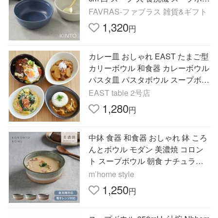
ル 北欧 スープ皿 ブランド シリア
FAVRAS-ファブラス 雑貨&ギフト
ルボール 結婚祝い)
1,320
円
カレー皿 おしゃれ EAST たまご型
カリーボウル 和食器 カレーボウル
パスタ皿 パスタボウル スープボウ
ル シチューボウル シチュー皿 カ
EAST table 2号店
フェ 食器 盛り鉢 爆買
1,280
円
中鉢 食器 和食器 おしゃれ 鉢 ころ
んとボウル モダン 美濃焼 コロン
ト スープボウル 朝食 ナチュラル
シンプル 土物 カフェ風 電子レン
m’home style
ジ対応 食洗機対応
1,250
円