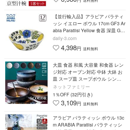
送料無料
【並行輸入品】アラビア パラティ
ッシ イエロー ボウル 17cm GF3 Ar
abia Paratiisi Yellow 食器 深皿 GF
3
daily-3.com
4,398
円
送料無料
大皿 食器 和風 大容量 和食器 レン
ジ対応 オーブン対応 中鉢 大鉢 お
皿 スープ皿 スープボウル シンプ
ル 北欧風 好きに エレガント 全5色
ネットファミリー
おしゃれ
1％OFF (32円引き)
3,109
円
送料無料
アラビア パラティッシ ボウル 13c
m ARABIA Paratiisi パラティッシ